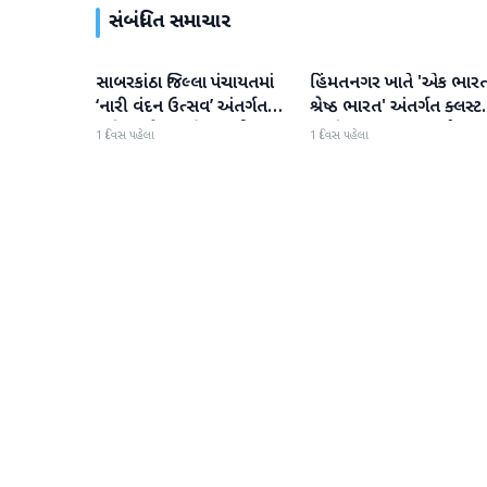
સંબંધિત સમાચાર
સાબરકાંઠા જિલ્લા પંચાયતમાં
હિંમતનગર ખાતે 'એક ભાર
સાબરકાંઠા
સાબરકાંઠા
‘નારી વંદન ઉત્સવ’ અંતર્ગત
શ્રેષ્ઠ ભારત' અંતર્ગત ક્લસ્ટ
‘મહિલા નેતૃત્વ દિવસ’ની ભવ્ય
સ્તરીય 'કલા ઉત્સવ'નો પ્રાર
1 દિવસ પહેલા
1 દિવસ પહેલા
ઉજવણી કરાઈ