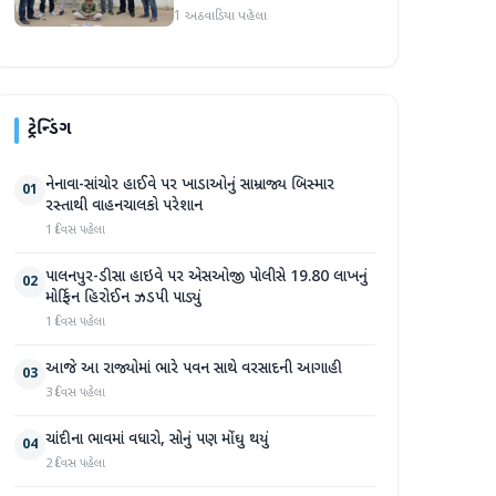
એક ઝડપાયો, પશુ ચોરીના
1 અઠવાડિયા પહેલા
ગુનામાં આરોપીની ધરપકડ
ટ્રેન્ડિંગ
નેનાવા-સાંચોર હાઈવે પર ખાડાઓનું સામ્રાજ્ય બિસ્માર
01
રસ્તાથી વાહનચાલકો પરેશાન
1 દિવસ પહેલા
પાલનપુર-ડીસા હાઇવે પર એસઓજી પોલીસે 19.80 લાખનું
02
મોર્ફિન હિરોઈન ઝડપી પાડ્યું
1 દિવસ પહેલા
આજે આ રાજ્યોમાં ભારે પવન સાથે વરસાદની આગાહી
03
3 દિવસ પહેલા
ચાંદીના ભાવમાં વધારો, સોનું પણ મોંઘુ થયું
04
2 દિવસ પહેલા