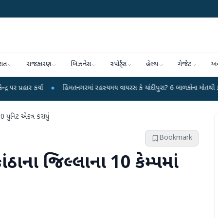
રાત
રાજકારણ
બિઝનેસ
સ્પોર્ટ્સ
હેલ્થ
ગેજેટ
અન
ા
●
હિંમતનગરમાં રહસ્યમય વાયરસ કે ચાંદીપુરા? 6 બાળકોના મોતથી ફફડાટ
●
હવ
0 યુનિટ એકત્ર કરાયું
Bookmark
ઠાના જિલ્લાના 10 કેમ્પમાં