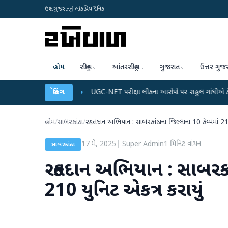
ઉત્તર ગુજરાતનું લોકપ્રિય દૈનિક
હોમ
રાષ્ટ્રીય
આંતરરાષ્ટ્રીય
ગુજરાત
ઉત્તર ગુજ
 ડેટા પ્લાન
●
UGC-NET પરીક્ષા લીકના આરોપો પર રાહુલ ગાંધીએ કેન્દ્ર પર પ્રહાર કર્ય
બ્રેકિંગ
હોમ
/
સાબરકાંઠા
/
રક્તદાન અભિયાન : સાબરકાંઠાના જિલ્લાના 10 કેમ્પમાં 21
17 મે, 2025
|
Super Admin
1
મિનિટ વાંચન
સાબરકાંઠા
રક્તદાન અભિયાન : સાબરકાં
210 યુનિટ એકત્ર કરાયું