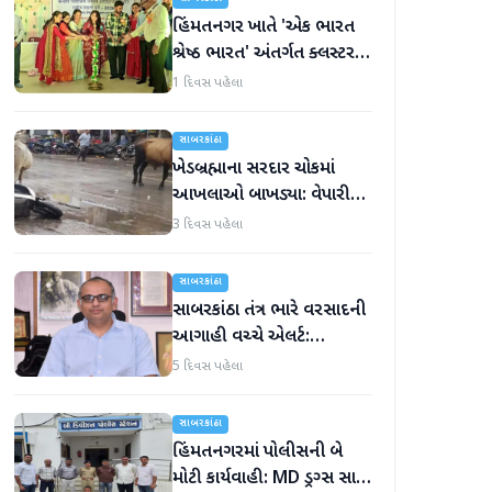
હિંમતનગર ખાતે 'એક ભારત
શ્રેષ્ઠ ભારત' અંતર્ગત ક્લસ્ટર
સ્તરીય 'કલા ઉત્સવ'નો પ્રારંભ
1 દિવસ પહેલા
સાબરકાંઠા
ખેડબ્રહ્માના સરદાર ચોકમાં
આખલાઓ બાખડ્યા: વેપારીનું
મોપેડ અડફેટે, જાનહાનિ ટળી
3 દિવસ પહેલા
સાબરકાંઠા
સાબરકાંઠા તંત્ર ભારે વરસાદની
આગાહી વચ્ચે એલર્ટ:
કલેક્ટરની નાગરિકોને સાવચેતી
5 દિવસ પહેલા
રાખવા અપીલ
સાબરકાંઠા
હિંમતનગરમાં પોલીસની બે
મોટી કાર્યવાહી: MD ડ્રગ્સ સાથે