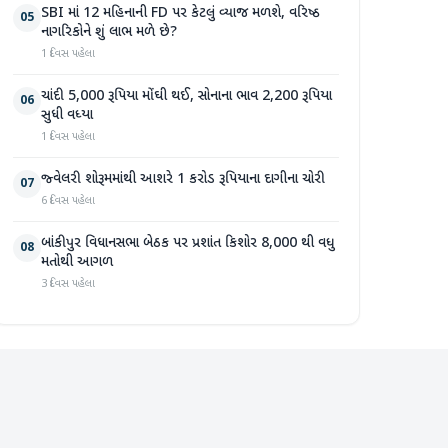
SBI માં 12 મહિનાની FD પર કેટલું વ્યાજ મળશે, વરિષ્ઠ
05
નાગરિકોને શું લાભ મળે છે?
1 દિવસ પહેલા
ચાંદી 5,000 રૂપિયા મોંઘી થઈ, સોનાના ભાવ 2,200 રૂપિયા
06
સુધી વધ્યા
1 દિવસ પહેલા
જ્વેલરી શોરૂમમાંથી આશરે 1 કરોડ રૂપિયાના દાગીના ચોરી
07
6 દિવસ પહેલા
બાંકીપુર વિધાનસભા બેઠક પર પ્રશાંત કિશોર 8,000 થી વધુ
08
મતોથી આગળ
3 દિવસ પહેલા