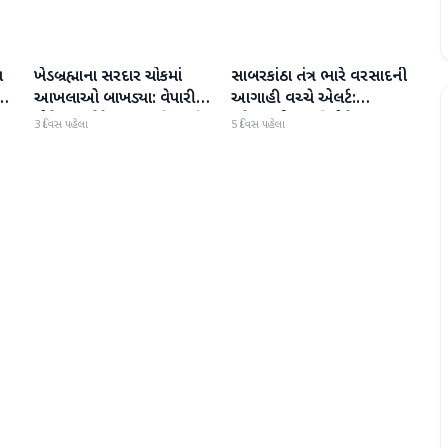
ત
ખેડબ્રહ્માના સરદાર ચોકમાં
સાબરકાંઠા તંત્ર ભારે વરસાદની
સાબરકાંઠા
સાબરકાંઠા
ર
આખલાઓ બાખડ્યા: વેપારીનું
આગાહી વચ્ચે એલર્ટ:
ંભ
મોપેડ અડફેટે, જાનહાનિ ટળી
કલેક્ટરની નાગરિકોને
3 દિવસ પહેલા
5 દિવસ પહેલા
સાવચેતી રાખવા અપીલ