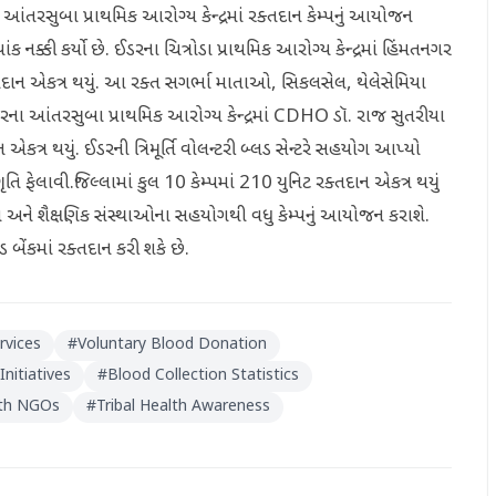
 આંતરસુબા પ્રાથમિક આરોગ્ય કેન્દ્રમાં રક્તદાન કેમ્પનું આયોજન
ાંક નક્કી કર્યો છે. ઈડરના ચિત્રોડા પ્રાથમિક આરોગ્ય કેન્દ્રમાં હિંમતનગર
તદાન એકત્ર થયું. આ રક્ત સગર્ભા માતાઓ, સિકલસેલ, થેલેસેમિયા
ના આંતરસુબા પ્રાથમિક આરોગ્ય કેન્દ્રમાં CDHO ડૉ. રાજ સુતરીયા
ત્ર થયું. ઈડરની ત્રિમૂર્તિ વોલન્ટરી બ્લડ સેન્ટરે સહયોગ આપ્યો
િ ફેલાવી.જિલ્લામાં કુલ 10 કેમ્પમાં 210 યુનિટ રક્તદાન એકત્ર થયું
 અને શૈક્ષણિક સંસ્થાઓના સહયોગથી વધુ કેમ્પનું આયોજન કરાશે.
બેંકમાં રક્તદાન કરી શકે છે.
rvices
#
Voluntary Blood Donation
nitiatives
#
Blood Collection Statistics
ith NGOs
#
Tribal Health Awareness