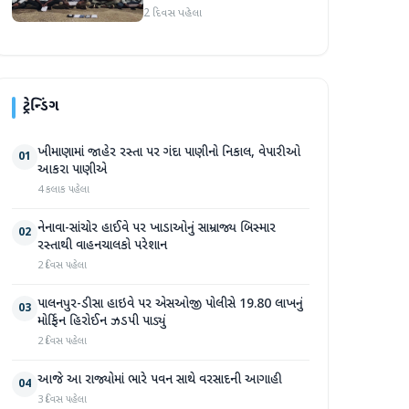
2 દિવસ પહેલા
ટ્રેન્ડિંગ
ખીમાણામાં જાહેર રસ્તા પર ગંદા પાણીનો નિકાલ, વેપારીઓ
01
આકરા પાણીએ
4 કલાક પહેલા
નેનાવા-સાંચોર હાઈવે પર ખાડાઓનું સામ્રાજ્ય બિસ્માર
02
રસ્તાથી વાહનચાલકો પરેશાન
2 દિવસ પહેલા
પાલનપુર-ડીસા હાઇવે પર એસઓજી પોલીસે 19.80 લાખનું
03
મોર્ફિન હિરોઈન ઝડપી પાડ્યું
2 દિવસ પહેલા
આજે આ રાજ્યોમાં ભારે પવન સાથે વરસાદની આગાહી
04
3 દિવસ પહેલા