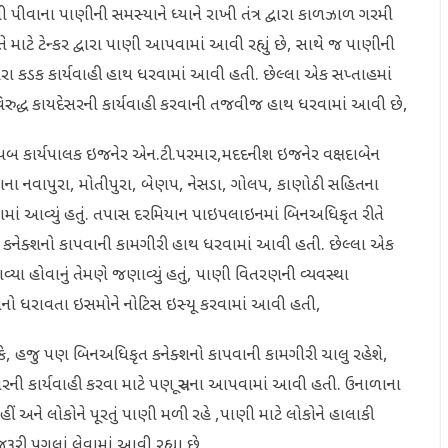
 પીવાના પાણીની સમસ્યાને ધ્યાને રાખી તંત્ર દ્વારા કાળઝાળ ગરમી
તે માટે ટેન્કર દ્વારા પાણી આપવામાં આવી રહ્યું છે, સાથે જ પાણીની
વારા કડક કાર્યવાહી હાથ ધરવામાં આવી હતી. છેલ્લા એક સપ્તાહમાં
િરુદ્ધ કાયદેસરની કાર્યવાહી કરવાની તજવીજ હાથ ધરવામાં આવી છે,
ાયબ કાર્યપાલક ઇજનેર એન.ટી.પરમાર,મદદનીશ ઇજનેર વક્ષદાબેન
ના નવાપુરા, મોતીપુરા, બેણપ, નેસડા, ગોલપ, કાણોઠી સહિતના
માં આવ્યું હતું. તપાસ દરમિયાન પાઇપલાઇનમાં બિનઅધિકૃત રીતે
 કનેક્શનો કાપવાની કામગીરી હાથ ધરવામાં આવી હતી. છેલ્લા એક
યા હોવાનું તેમણે જણાવ્યું હતું, પાણી વિતરણની વ્યવસ્થા
કનેક્શનો ધરાવતા ઇસમોને નોટિસ ઇસ્યૂ કરવામાં આવી હતી,
કે, હજુ પણ બિનઅધિકૃત કનેક્શનો કાપવાની કામગીરી ચાલુ રહેશે,
સરની કાર્યવાહી કરવા માટે પણ સૂચના આપવામાં આવી હતી. ઉનાળાના
 અને લોકોને પૂરતું પાણી મળી રહે ,પાણી માટે લોકોને હાલાકી
જરૂરી પગલાં લેવામાં આવી રહ્યા છે.