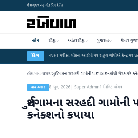
ઉત્તર ગુજરાતનું લોકપ્રિય દૈનિક
હોમ
રાષ્ટ્રીય
આંતરરાષ્ટ્રીય
ગુજરાત
ઉત્તર ગુજ
ાન
●
UGC-NET પરીક્ષા લીકના આરોપો પર રાહુલ ગાંધીએ કેન્દ્ર પર પ્રહાર કર્યા
બ્રેકિંગ
●
હોમ
/
વાવ-થરાદ
/
સુઈગામના સરહદી ગામોની પાઇપલાઇનમાંથી ગેરકાયદે કનેક
8 જૂન, 2026
|
Super Admin
1
મિનિટ વાંચન
વાવ-થરાદ
સુઈગામના સરહદી ગામોની 
કનેક્શનો કપાયા