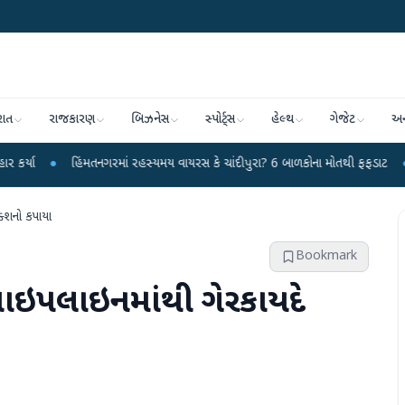
રાત
રાજકારણ
બિઝનેસ
સ્પોર્ટ્સ
હેલ્થ
ગેજેટ
અન
હિંમતનગરમાં રહસ્યમય વાયરસ કે ચાંદીપુરા? 6 બાળકોના મોતથી ફફડાટ
●
હવામાન વિભા
્શનો કપાયા
Bookmark
પાઇપલાઇનમાંથી ગેરકાયદે