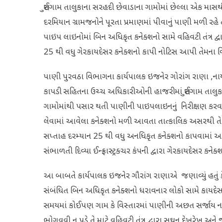
સુઈગામ તાલુકાના સરહદી છેવાડાના ગામોમાં છેલ્લા એક માસથી
દરમિયાન ગ્રામજનોને પૂરતા પ્રમાણમાં પીવાનું પાણી મળી રહે 
પાઇપ લાઇનોમાં બિન અધિકૃત કનેક્શનો સામે વહિવટી તંત્ર દ્
25 થી વધુ ગેરકાયદેસર કનેક્શનો કાપી નોટિસ આપી તેમના વ
પાણી પુરવઠા વિભાગના કાર્યપાલક ઇજનેર ગોરાંગ રાણા ,ન
કાપડી સહિતના ઉચ્ચ અધિકારીઓની હાજરીમાં સુઈગામ તાલુકા
ગામોમાંથી પસાર થતી પાણીની પાઇપલાઇનનું નિરીક્ષણ કરવા
લેવામાં આવેલા કનેક્શનો મળી આવતા તાત્કાલિક અસરથી તે
સપ્તાહ દરમ્યાન 25 થી વધુ અનધિકૃત કનેક્શનો કાપવામાં આવ્
સંભાળતી દિવ્યા ઈન્ફ્રાસ્ટ્રક્ચર કંપની દ્વારા ગેરકાયદેસર 
આ બાબતે કાર્યપાલક ઇજનેર ગૌરાંગ રાણાએ જણાવ્યું હતું 
સંબંધિત બિન અધિકૃત કનેક્શનો ધરાવનાર લોકો સામે કાયદે
સમયમાં કોઈપણ ગામ કે વિસ્તારમાં પાણીની અછત સર્જાય નહીં
ભોગવવી ન પડે તે માટે વહિવટી તંત્ર દ્વારા સઘન દેખરેખ અને 