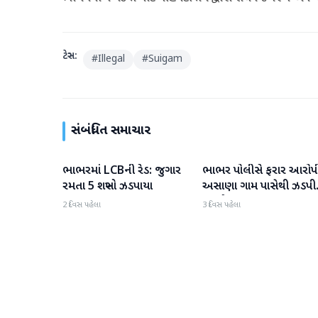
ટેગ્સ:
#
Illegal
#
Suigam
સંબંધિત સમાચાર
ભાભરમાં LCBની રેડ: જુગાર
ભાભર પોલીસે ફરાર આરોપી
વાવ-થરાદ
વાવ-થરાદ
રમતા 5 શખ્સો ઝડપાયા
અસાણા ગામ પાસેથી ઝડપી
પાડ્યો
2 દિવસ પહેલા
3 દિવસ પહેલા