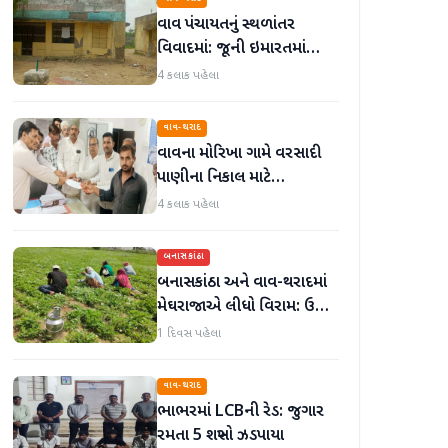
વાવ પંચાયતનું સ્થળાંતર
વિવાદમાં: જૂની ઇમારતમાં
કામકાજ શરૂ છતાં નવું મકાન
4 કલાક પહેલા
અધૂરું
વાવ-થરાદ
વાવના મોરિખા ગામે વરસાદી
પાણીના નિકાલ માટે
ગ્રામજનોએ મામલતદારને
4 કલાક પહેલા
આવેદનપત્ર પાઠવ્યું
બનાસકાંઠા
બનાસકાંઠા અને વાવ-થરાદમાં
મેઘરાજાએ લીધો વિરામ: ઉઘાડ
નીકળતાં ખેડૂતોમાં આનંદનો
1 દિવસ પહેલા
માહોલ
વાવ-થરાદ
ભાભરમાં LCBની રેડ: જુગાર
રમતા 5 શખ્સો ઝડપાયા