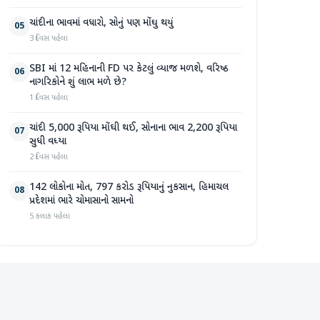
ચાંદીના ભાવમાં વધારો, સોનું પણ મોંઘુ થયું
05
3 દિવસ પહેલા
SBI માં 12 મહિનાની FD પર કેટલું વ્યાજ મળશે, વરિષ્ઠ
06
નાગરિકોને શું લાભ મળે છે?
1 દિવસ પહેલા
ચાંદી 5,000 રૂપિયા મોંઘી થઈ, સોનાના ભાવ 2,200 રૂપિયા
07
સુધી વધ્યા
2 દિવસ પહેલા
142 લોકોના મોત, 797 કરોડ રૂપિયાનું નુકસાન, હિમાચલ
08
પ્રદેશમાં ભારે ચોમાસાનો સામનો
5 કલાક પહેલા