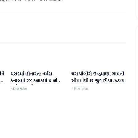
ને
થરાદમાં હોનારત: નર્મદા
થરા પોલીસે ઇન્દ્રમાણા ગામની
વાવ-થરાદ
વાવ-થરાદ
કેનાલમાં ૨૪ કલાકમાં ૪ લોકો
સીમમાંથી છ જુગારીયા ઝડપ્યા
ડૂબી જતાં મોત, પંથકમાં
4 દિવસ પહેલા
4 દિવસ પહેલા
ગમગીની