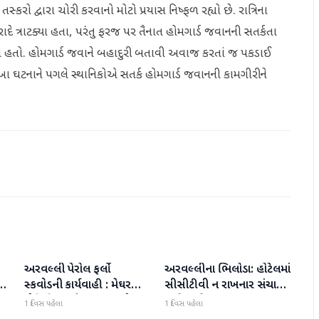
તસ્કરો દ્વારા ચોરી કરવાનો મોટો પ્રયાસ નિષ્ફળ રહ્યો છે. રાત્રિના
 ત્રાટક્યા હતા, પરંતુ ફરજ પર તૈનાત હોમગાર્ડ જવાનની સતર્કતા
ો હતો. હોમગાર્ડ જવાને બહાદુરી બતાવી અવાજ કરતાં જ પકડાઈ
 આ ઘટનાને પગલે સ્થાનિકોએ સતર્ક હોમગાર્ડ જવાનની કામગીરીને
અરવલ્લી પેરોલ ફર્લો
અરવલ્લીના ભિલોડા: હોટેલમાં
અરવલ્લી
અરવલ્લી
ં
સ્કવોડની કાર્યવાહી : મેઘરજ
સીસીટીવી ન રાખનાર સંચાલક
પ્રોહિબિશન કેસમાં નાસતો
સામે જાહેરનામા ભંગ બદલ
1 દિવસ પહેલા
1 દિવસ પહેલા
ફરતો આરોપી પંચમહાલથી
ગુનો દાખલ