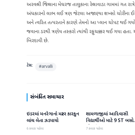
અરવલ્લી જિલ્લાના મેઘરજ તાલુકાના રેલ્લાવાડા ગામમાં ગત રાત્રે 
અંધકારનો લાભ લઈ ત્રણ જેટલા અજાણ્યા શખ્સો ચોરીના ઈરાદે
અને ત્વરિત તત્પરતાને કારણે તેમનો આ પ્લાન ચોપટ થઈ ગય
જવાના ડરથી ત્રણેય તસ્કરો ત્યાંથી રફુચક્કર થઈ ગયા હતા.
બિરદાવી છે.
ટેગ્સ:
#
arvalli
સંબંધિત સમાચાર
ઇડરમાં મનરેગાનો મસ્ટર કારકુન
શામળાજીમાં આદિવાસી
અરવલ્લી
અરવલ્લી
લાંચ લેતા ઝડપાયો
વિદ્યાર્થીઓ માટે 9 ST બસોનુ
લોકાર્પણ
6 કલાક પહેલા
7 કલાક પહેલા