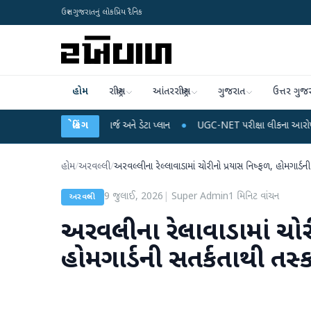
ઉત્તર ગુજરાતનું લોકપ્રિય દૈનિક
હોમ
રાષ્ટ્રીય
આંતરરાષ્ટ્રીય
ગુજરાત
ઉત્તર ગુજ
ે મોબાઈલ રિચાર્જ અને ડેટા પ્લાન
બ્રેકિંગ
●
UGC-NET પરીક્ષા લીકના આરોપો પર રાહુલ ગાંધીએ કે
હોમ
/
અરવલ્લી
/
અરવલ્લીના રેલ્લાવાડામાં ચોરીનો પ્રયાસ નિષ્ફળ, હોમગાર્ડન
9 જુલાઈ, 2026
|
Super Admin
1
મિનિટ વાંચન
અરવલ્લી
અરવલ્લીના રેલ્લાવાડામાં ચો
હોમગાર્ડની સતર્કતાથી તસ્