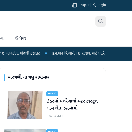
E-Paper
|
Login
્ય
ઈ-પેપર
ોતથી ફફડાટ
●
હવામાન વિભાગે 18 રાજ્યો માટે ભારે વરસાદની ચેતવણી જારી કરી
●
અરવલ્લી
ના વધુ સમાચાર
અરવલ્લી
ઇડરમાં મનરેગાનો મસ્ટર કારકુન
લાંચ લેતા ઝડપાયો
6 કલાક પહેલા
અરવલ્લી