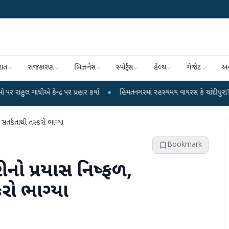
રાત
રાજકારણ
બિઝનેસ
સ્પોર્ટ્સ
હેલ્થ
ગેજેટ
અન
ન્દ્ર પર પ્રહાર કર્યા
●
હિંમતનગરમાં રહસ્યમય વાયરસ કે ચાંદીપુરા? 6 બાળકોના મ
ી સતર્કતાથી તસ્કરો ભાગ્યા
Bookmark
રીનો પ્રયાસ નિષ્ફળ,
કરો ભાગ્યા