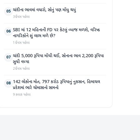
ચાંદીના ભાવમાં વધારો, સોનું પણ મોંઘુ થયું
05
3 દિવસ પહેલા
SBI માં 12 મહિનાની FD પર કેટલું વ્યાજ મળશે, વરિષ્ઠ
06
નાગરિકોને શું લાભ મળે છે?
1 દિવસ પહેલા
ચાંદી 5,000 રૂપિયા મોંઘી થઈ, સોનાના ભાવ 2,200 રૂપિયા
07
સુધી વધ્યા
2 દિવસ પહેલા
142 લોકોના મોત, 797 કરોડ રૂપિયાનું નુકસાન, હિમાચલ
08
પ્રદેશમાં ભારે ચોમાસાનો સામનો
9 કલાક પહેલા