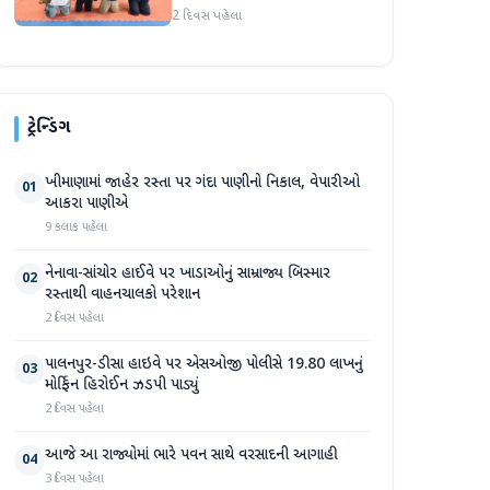
ટૂર્નામેન્ટનું ભવ્ય આયોજન:
2 દિવસ પહેલા
ખેલાડીઓએ કૌશલ્ય પ્રતિભા
બતાવી
ટ્રેન્ડિંગ
ખીમાણામાં જાહેર રસ્તા પર ગંદા પાણીનો નિકાલ, વેપારીઓ
01
આકરા પાણીએ
9 કલાક પહેલા
નેનાવા-સાંચોર હાઈવે પર ખાડાઓનું સામ્રાજ્ય બિસ્માર
02
રસ્તાથી વાહનચાલકો પરેશાન
2 દિવસ પહેલા
પાલનપુર-ડીસા હાઇવે પર એસઓજી પોલીસે 19.80 લાખનું
03
મોર્ફિન હિરોઈન ઝડપી પાડ્યું
2 દિવસ પહેલા
આજે આ રાજ્યોમાં ભારે પવન સાથે વરસાદની આગાહી
04
3 દિવસ પહેલા