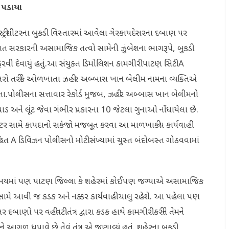
ી પડાયા
સ્ટ્રીશીટરના બુકડી વિસ્તારમાં આવેલા ગેરકાયદેસરના દબાણ પર
રાત સરકારની અસામાજિક તત્વો સામેની ઝુંબેશના ભાગરૂપે, બુકડી
રવી દેવાયું હતું.આ સંયુક્ત ડિમોલિશન કામગીરી પાટણ સિટી A
ોખરો તરીકે ઓળખાતા ઝહીર અબ્બાસ ખાન બેલીમ નામના વ્યક્તિએ
તા.પોલીસના સત્તાવાર રેકોર્ડ મુજબ, ઝહીર અબ્બાસ ખાન બેલીમનો
ાડ અને લૂંટ જેવા ગંભીર પ્રકારના 10 જેટલા ગુનાઓ નોંધાયેલા છે.
રીશીટર સામે કાયદાનો સકંજો મજબૂત કરવા આ માળખાકીય કાર્યવાહી
ત A ડિવિઝન પોલીસનો મોટી સંખ્યામાં ચુસ્ત બંદોબસ્ત ગોઠવવામાં
ી સમયમાં પણ પાટણ જિલ્લા કે શહેરમાં કોઈપણ જગ્યાએ અસામાજિક
સામે આવી જ કડક અને નક્કર કાર્યવાહી ચાલુ રહેશે. આ પહેલા પણ
દબાણો પર વહીવટી તંત્ર દ્વારા કડક હાથે કામગીરી કરીને તેમને
આગળ ધપાવે છે તેવું તંત્ર એ જણાવ્યું હતું. શહેરના બુકડી