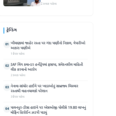
2 કલાક પહેલા
ટ્રેન્ડિંગ
ખીમાણામાં જાહેર રસ્તા પર ગંદા પાણીનો નિકાલ, વેપારીઓ
01
આકરા પાણીએ
1 દિવસ પહેલા
IAF વિંગ કમાન્ડર હનીટ્રેપમાં ફસાયા, સંવેદનશીલ માહિતી
02
લીક કરવાનો આરોપ
2 કલાક પહેલા
નેનાવા-સાંચોર હાઈવે પર ખાડાઓનું સામ્રાજ્ય બિસ્માર
03
રસ્તાથી વાહનચાલકો પરેશાન
3 દિવસ પહેલા
પાલનપુર-ડીસા હાઇવે પર એસઓજી પોલીસે 19.80 લાખનું
04
મોર્ફિન હિરોઈન ઝડપી પાડ્યું