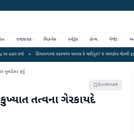
રાત
રાજકારણ
બિઝનેસ
સ્પોર્ટ્સ
હેલ્થ
ગેજેટ
અન
●
હિંમતનગરમાં રહસ્યમય વાયરસ કે ચાંદીપુરા? 6 બાળકોના મોતથી ફફડાટ
●
હવામ
પર બુલડોઝર ફર્યું
Bookmark
 કુખ્યાત તત્વના ગેરકાયદે