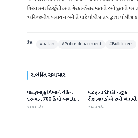
વિસ્તારમાં હિસ્ટ્રીશીટરના ગેરકાયદેસર મકાનો અને દુકાનો પર ત
અનિચ્છનીય બનાવ ન બને તે માટે પોલીસ તંત્ર દ્વારા પોલીસ 
ટેગ્સ:
#
patan
#
Police department
#
Bulldozers
સંબંધિત સમાચાર
પાટણમાં ફૂડ વિભાગે ચેકિંગ
પાટણના દીઘડી નજીક
પાટણ
પાટણ
દરમ્યાન 700 કિલો અખાદ્ય
રીક્ષાચાલકોએ છરી બતાવી
ખોરાકનો જથ્થો નાશ કર્યો
વિદ્યાર્થીની સોનાની વીંટી લૂંટ
2 કલાક પહેલા
2 કલાક પહેલા
લીધી