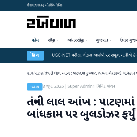
ઉત્તર ગુજરાતનું લોકપ્રિય દૈનિક
હોમ
રાષ્ટ્રીય
આંતરરાષ્ટ્રીય
ગુજરાત
ઉત્તર ગુજ
ેટા પ્લાન
●
UGC-NET પરીક્ષા લીકના આરોપો પર રાહુલ ગાંધીએ કેન્દ્ર પર પ્રહાર કર્યા
બ્રેકિંગ
હોમ
/
પાટણ
/
તંત્રની લાલ આંખ : પાટણમાં કુખ્યાત તત્વના ગેરકાયદે બાંધકામ 
8 જૂન, 2026
|
Super Admin
1
મિનિટ વાંચન
પાટણ
તંત્રની લાલ આંખ : પાટણમાં
બાંધકામ પર બુલડોઝર ફર્યું