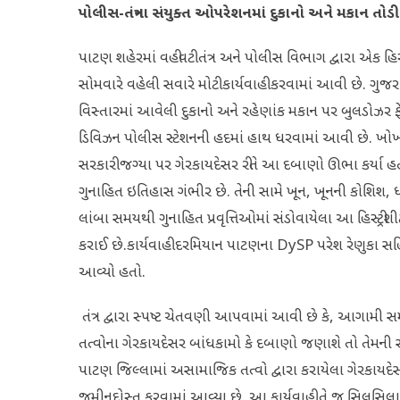
પોલીસ-તંત્રના સંયુક્ત ઓપરેશનમાં દુકાનો અને મકાન તોડ
પાટણ શહેરમાં વહીવટી તંત્ર અને પોલીસ વિભાગ દ્વારા એક હિ
સોમવારે વહેલી સવારે મોટી કાર્યવાહી કરવામાં આવી છે. ગુજ
વિસ્તારમાં આવેલી દુકાનો અને રહેણાંક મકાન પર બુલડોઝર ફે
ડિવિઝન પોલીસ સ્ટેશનની હદમાં હાથ ધરવામાં આવી છે. ખ
સરકારી જગ્યા પર ગેરકાયદેસર રીતે આ દબાણો ઊભા કર્યા હ
ગુનાહિત ઇતિહાસ ગંભીર છે. તેની સામે ખૂન, ખૂનની કોશિશ, ધ
લાંબા સમયથી ગુનાહિત પ્રવૃત્તિઓમાં સંડોવાયેલા આ હિસ્ટ્
કરાઈ છે.કાર્યવાહી દરમિયાન પાટણના DySP પરેશ રેણુકા સહિ
આવ્યો હતો.
તંત્ર દ્વારા સ્પષ્ટ ચેતવણી આપવામાં આવી છે કે, આગામ
તત્વોના ગેરકાયદેસર બાંધકામો કે દબાણો જણાશે તો તેમની 
પાટણ જિલ્લામાં અસામાજિક તત્વો દ્વારા કરાયેલા ગેરકાયદેસર 
જમીનદોસ્ત કરવામાં આવ્યા છે. આ કાર્યવાહી તે જ સિલસિલાને 