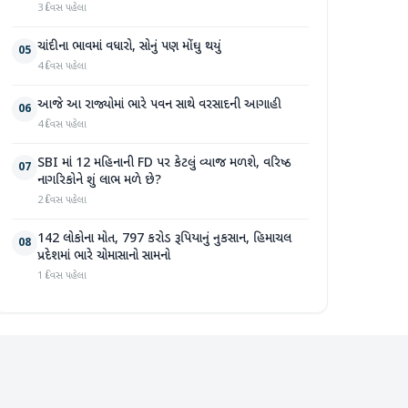
3 દિવસ પહેલા
ચાંદીના ભાવમાં વધારો, સોનું પણ મોંઘુ થયું
05
4 દિવસ પહેલા
આજે આ રાજ્યોમાં ભારે પવન સાથે વરસાદની આગાહી
06
4 દિવસ પહેલા
SBI માં 12 મહિનાની FD પર કેટલું વ્યાજ મળશે, વરિષ્ઠ
07
નાગરિકોને શું લાભ મળે છે?
2 દિવસ પહેલા
142 લોકોના મોત, 797 કરોડ રૂપિયાનું નુકસાન, હિમાચલ
08
પ્રદેશમાં ભારે ચોમાસાનો સામનો
1 દિવસ પહેલા