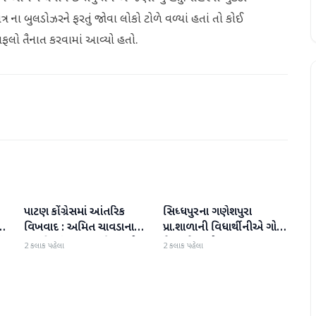
ંત્ર ના બુલડોઝરને ફરતું જોવા લોકો ટોળે વળ્યાં હતાં તો કોઈ
કાફલો તૈનાત કરવામાં આવ્યો હતો.
પાટણ કોંગ્રેસમાં આંતરિક
સિધ્ધપુરના ગણેશપુરા
પાટણ
પાટણ
વિખવાદ : અમિત ચાવડાના
પ્રા.શાળાની વિધાર્થીનીએ ગોલ્ડ
ી
સમર્થનમાં પત્રકાર પરિષદ યોજી
મેડલ મેળવ્યો
2 કલાક પહેલા
2 કલાક પહેલા