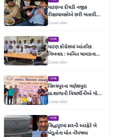
પાટણના દીઘડી નજીક
રીક્ષાચાલકોએ છરી બતાવી
વિદ્યાર્થીની સોનાની વીંટી લૂંટી
2 કલાક પહેલા
લીધી
પાટણ
પાટણ કોંગ્રેસમાં આંતરિક
વિખવાદ : અમિત ચાવડાના
સમર્થનમાં પત્રકાર પરિષદ યોજી
2 કલાક પહેલા
પાટણ
સિધ્ધપુરના ગણેશપુરા
પ્રા.શાળાની વિધાર્થીનીએ ગોલ્ડ
મેડલ મેળવ્યો
2 કલાક પહેલા
પાટણ
સિદ્ધપુરમાં કારની અડફેટે બે
ખેડૂતોના મોત નીપજ્યા