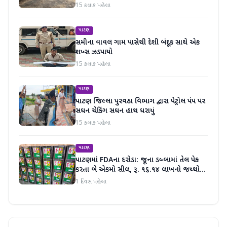
15 કલાક પહેલા
પાટણ
સમીના વાવલ ગામ પાસેથી દેશી બંદૂક સાથે એક
શખ્સ ઝડપાયો
15 કલાક પહેલા
પાટણ
પાટણ જિલ્લા પુરવઠા વિભાગ દ્વારા પેટ્રોલ પંપ પર
સઘન ચેકિંગ સઘન હાથ ધરાયું
15 કલાક પહેલા
પાટણ
પાટણમાં FDAના દરોડા: જૂના ડબ્બામાં તેલ પેક
કરતા બે એકમો સીલ, રૂ. ૧૬.૧૪ લાખનો જથ્થો
જપ્ત
1 દિવસ પહેલા