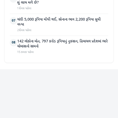
શું લાભ મળે છે?
1 દિવસ પહેલા
ચાંદી 5,000 રૂપિયા મોંઘી થઈ, સોનાના ભાવ 2,200 રૂપિયા સુધી
07
વધ્યા
2 દિવસ પહેલા
142 લોકોના મોત, 797 કરોડ રૂપિયાનું નુકસાન, હિમાચલ પ્રદેશમાં ભારે
08
ચોમાસાનો સામનો
15 કલાક પહેલા