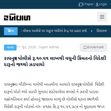
E-Paper
|
Login
પરીક્ષા લીકના આરોપો પર રાહુલ ગાંધીએ કેન્દ્ર પર પ્રહાર કર્યા
બ્રેકિંગ
●
હિંમતનગરમાં રહસ્ય
11 જૂન, 2026
|
Super Admin
Bookmark
પાટણ
રાધનપુર પોલીસે રૂ.૧૦.૫૧ લાખથી વધુની કિંમતનો વિદેશી
દારૂનો જથ્થો ઝડપાયો
રાધનપુરના ગૌટીમ્બા ગામેથી બાતમીના આધારે રાધનપુર પોલીસે વિદેશી
દારૂનો મોટો થ્થો ઝડપી ગુનામાં સંડોવાયેલા શખ્સો ને ઝડપી પાડવા
ચક્રોગતિમાન કર્યા હોવાનું જાણવા મળ્યું છે પોલીસે ધટના સ્થળેથી
વિદેશી દારૂની બોટલો નંગ- ૪૧૭૯ કિ.રૂ.૧૦,૫૧,૩૮૪ નો મુદ્દામાલ જપ્ત