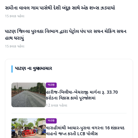
સમીના વાવલ ગામ પાસેથી દેશી બંદૂક સાથે એક શખ્સ ઝડપાયો
પાટણ
15 કલાક પહેલા
પાટણ જિલ્લા પુરવઠા વિભાગ દ્વારા પેટ્રોલ પંપ પર સઘન ચેકિંગ સઘન
પાટણ
હાથ ધરાયું
15 કલાક પહેલા
પાટણ
ના વધુ સમાચાર
પાટણ
હારીજ-બિલીયા-બેચરાજી માર્ગના રૂ. 33.70
કરોડના વિકાસ કામો પૂરજોશમાં
12 કલાક પહેલા
પાટણ
વારાહીમાંથી આધાર-પુરાવા વગરના 16 શંકાસ્પદ
વાહનો જપ્ત કરતી LCB પોલીસ