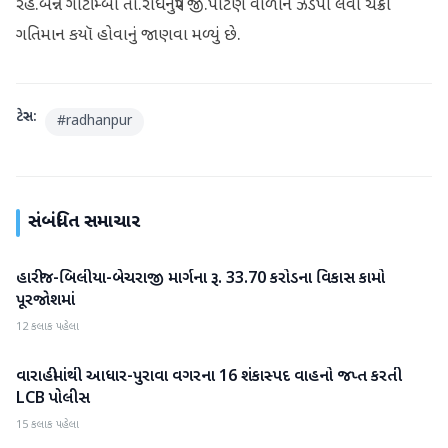
રહે.બન્ને ગૌટીમ્બા તા.રાધનપુર જી.પાટણ વાળાને ઝડપી લેવા ચક્રો
ગતિમાન કયૉ હોવાનું જાણવા મળ્યું છે.
ટેગ્સ:
#
radhanpur
સંબંધિત સમાચાર
હારીજ-બિલીયા-બેચરાજી માર્ગના રૂ. 33.70 કરોડના વિકાસ કામો
પાટણ
પૂરજોશમાં
12 કલાક પહેલા
વારાહીમાંથી આધાર-પુરાવા વગરના 16 શંકાસ્પદ વાહનો જપ્ત કરતી
પાટણ
LCB પોલીસ
15 કલાક પહેલા