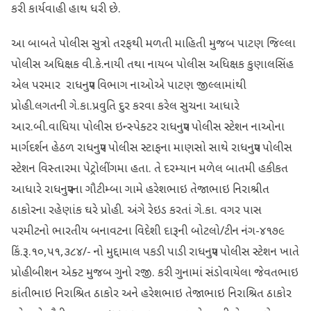
કરી કાર્યવાહી હાથ ધરી છે.
આ બાબતે પોલીસ સુત્રો તરફથી મળતી માહિતી મુજબ પાટણ જિલ્લા
પોલીસ અધિક્ષક વી.કે.નાયી તથા નાયબ પોલીસ અધિક્ષક કુણાલસિંહ
એલ પરમાર રાધનપુર વિભાગ નાઓએ પાટણ જીલ્લામાંથી
પ્રોહી.લગતની ગે.કા.પ્રવુતિ દુર કરવા કરેલ સુચના આધારે
આર.બી.વાધિયા પોલીસ ઇન્સ્પેક્ટર રાધનપુર પોલીસ સ્ટેશન નાઓના
માર્ગદર્શન હેઠળ રાધનપુર પોલીસ સ્ટાફના માણસો સાથે રાધનપુર પોલીસ
સ્ટેશન વિસ્તારમા પેટ્રોલીંગમા હતા. તે દરમ્યાન મળેલ બાતમી હકીકત
આધારે રાધનપુરના ગૌટીમ્બા ગામે હરેશભાઇ તેજાભાઇ નિરાશ્રીત
ઠાકોરના રહેણાંક ઘરે પ્રોહી. અંગે રેઇડ કરતાં ગે.કા. વગર પાસ
પરમીટનો ભારતીય બનાવટના વિદેશી દારૂની બોટલો/ટીન નંગ-૪૧૭૯
કિં.રૂ.૧૦,૫૧,૩૮૪/- નો મુદ્દામાલ પકડી પાડી રાધનપુર પોલીસ સ્ટેશન ખાતે
પ્રોહીબીશન એક્ટ મુજબ ગુનો રજી. કરી ગુનામાં સંડોવાયેલા જેવતભાઇ
કાંતીભાઇ નિરાશ્રિત ઠાકોર અને હરેશભાઇ તેજાભાઇ નિરાશ્રિત ઠાકોર