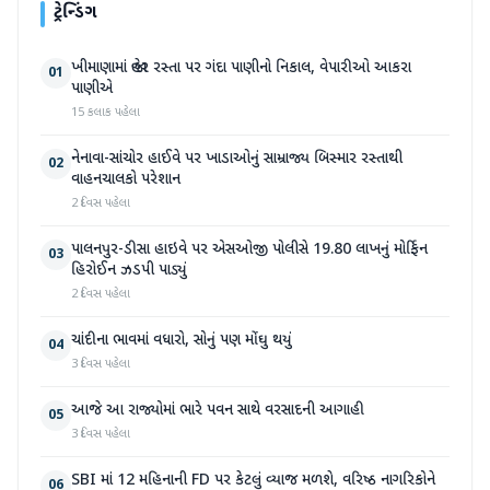
ટ્રેન્ડિંગ
ખીમાણામાં જાહેર રસ્તા પર ગંદા પાણીનો નિકાલ, વેપારીઓ આકરા
01
પાણીએ
15 કલાક પહેલા
નેનાવા-સાંચોર હાઈવે પર ખાડાઓનું સામ્રાજ્ય બિસ્માર રસ્તાથી
02
વાહનચાલકો પરેશાન
2 દિવસ પહેલા
પાલનપુર-ડીસા હાઇવે પર એસઓજી પોલીસે 19.80 લાખનું મોર્ફિન
03
હિરોઈન ઝડપી પાડ્યું
2 દિવસ પહેલા
ચાંદીના ભાવમાં વધારો, સોનું પણ મોંઘુ થયું
04
3 દિવસ પહેલા
આજે આ રાજ્યોમાં ભારે પવન સાથે વરસાદની આગાહી
05
3 દિવસ પહેલા
SBI માં 12 મહિનાની FD પર કેટલું વ્યાજ મળશે, વરિષ્ઠ નાગરિકોને
06