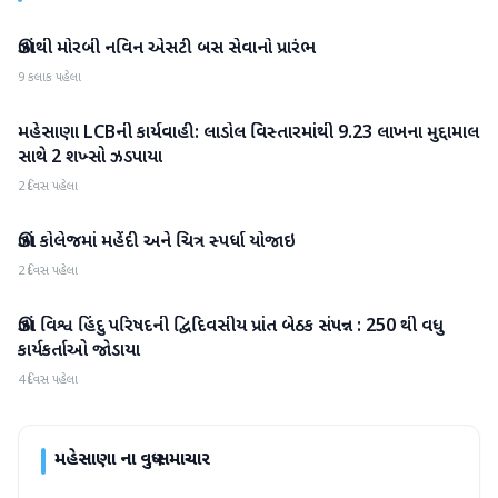
ઊંઝાથી મોરબી નવિન એસટી બસ સેવાનો પ્રારંભ
મહેસાણા
9 કલાક પહેલા
મહેસાણા LCBની કાર્યવાહી: લાડોલ વિસ્તારમાંથી 9.23 લાખના મુદ્દામાલ
મહેસાણા
સાથે 2 શખ્સો ઝડપાયા
2 દિવસ પહેલા
ઊંઝા કોલેજમાં મહેંદી અને ચિત્ર સ્પર્ધા યોજાઇ
મહેસાણા
2 દિવસ પહેલા
ઊંઝા વિશ્વ હિંદુ પરિષદની દ્વિદિવસીય પ્રાંત બેઠક સંપન્ન : 250 થી વધુ
મહેસાણા
કાર્યકર્તાઓ જોડાયા
4 દિવસ પહેલા
મહેસાણા
ના વધુ સમાચાર