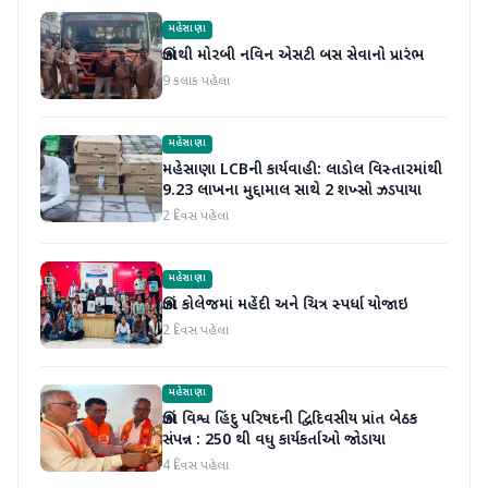
મહેસાણા
ઊંઝાથી મોરબી નવિન એસટી બસ સેવાનો પ્રારંભ
9 કલાક પહેલા
મહેસાણા
મહેસાણા LCBની કાર્યવાહી: લાડોલ વિસ્તારમાંથી
9.23 લાખના મુદ્દામાલ સાથે 2 શખ્સો ઝડપાયા
2 દિવસ પહેલા
મહેસાણા
ઊંઝા કોલેજમાં મહેંદી અને ચિત્ર સ્પર્ધા યોજાઇ
2 દિવસ પહેલા
મહેસાણા
ઊંઝા વિશ્વ હિંદુ પરિષદની દ્વિદિવસીય પ્રાંત બેઠક
સંપન્ન : 250 થી વધુ કાર્યકર્તાઓ જોડાયા
4 દિવસ પહેલા