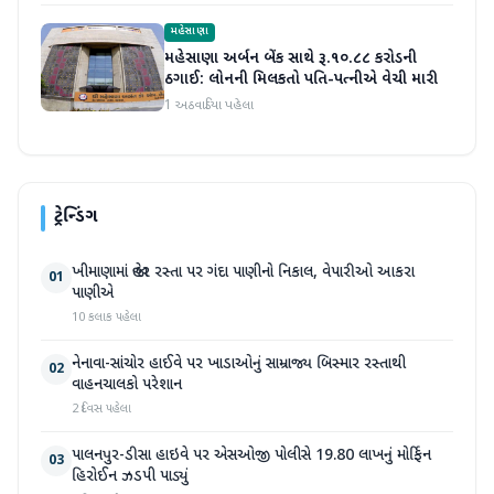
મહેસાણા
મહેસાણા અર્બન બેંક સાથે રૂ.૧૦.૮૮ કરોડની
ઠગાઈ: લોનની મિલકતો પતિ-પત્નીએ વેચી મારી
1 અઠવાડિયા પહેલા
ટ્રેન્ડિંગ
ખીમાણામાં જાહેર રસ્તા પર ગંદા પાણીનો નિકાલ, વેપારીઓ આકરા
01
પાણીએ
10 કલાક પહેલા
નેનાવા-સાંચોર હાઈવે પર ખાડાઓનું સામ્રાજ્ય બિસ્માર રસ્તાથી
02
વાહનચાલકો પરેશાન
2 દિવસ પહેલા
પાલનપુર-ડીસા હાઇવે પર એસઓજી પોલીસે 19.80 લાખનું મોર્ફિન
03
હિરોઈન ઝડપી પાડ્યું