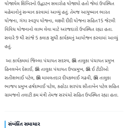
યોજાયેલ શિબિરનો ઉદ્ઘાટન સમારોહ યોજાયો હતો જેમાં ઉપસ્થિત
મહેમાનોનું સન્માન કરવામાં આવ્યું હતું. તેમજ આયુષ્માન ભારત
યોજના, ગંગા સ્વરૂપ યોજના, લક્ષ્મી દીદી યોજના સહિત15 જેટલી
વિવિધ યોજનાનો લાભ લેવા માટે અરજદારો ઉપસ્થિત રહ્યા હતા.
સવારે 9 થી સાંજે 5 કલાક સુધી કાર્યકમનું આયોજન કરવામાં આવ્યું
હતું.
આ કાર્યકમમાં જિલ્લા પંચાયત સદસ્ય, ઊંઝા તાલુકા પંચાયત પ્રમુખ
હિનલબેન દેસાઈ, ઊંઝા તાલુકા પંચાયત ઉપપ્રમુખ, ઊંઝા ઈ ટીડીઓ
સતીશભાઈ પટેલ, ઊંઝા મામલતદાર દીપકભાઈ ગઢવી, ઊંઝા તાલુકા
ભાજપ પ્રમુખ હર્ષદભાઈ પટેલ, કહોડા સરપંચ સીતાબેન પટેલ સહિત
ગ્રામજનો તલાટી કમ મંત્રી તેમજ સરપંચો સહિત ઉપસ્થિત રહ્યા હતા.
સંબંધિત સમાચાર