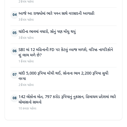
2 દિવસ પહેલા
આજે આ રાજ્યોમાં ભારે પવન સાથે વરસાદની આગાહી
04
3 દિવસ પહેલા
ચાંદીના ભાવમાં વધારો, સોનું પણ મોંઘુ થયું
05
3 દિવસ પહેલા
SBI માં 12 મહિનાની FD પર કેટલું વ્યાજ મળશે, વરિષ્ઠ નાગરિકોને
06
શું લાભ મળે છે?
1 દિવસ પહેલા
ચાંદી 5,000 રૂપિયા મોંઘી થઈ, સોનાના ભાવ 2,200 રૂપિયા સુધી
07
વધ્યા
2 દિવસ પહેલા
142 લોકોના મોત, 797 કરોડ રૂપિયાનું નુકસાન, હિમાચલ પ્રદેશમાં ભારે
08
ચોમાસાનો સામનો
10 કલાક પહેલા