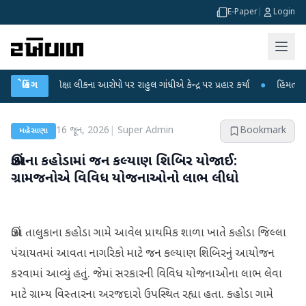
E-Paper
|
Login
T પરીક્ષા લીકના આરોપો પર રાહુલ ગાંધીએ કેન્દ્ર પર પ્રહાર કર્યા
બ્રેકિંગ
●
હિંમતનગરમાં રહસ
16 જૂન, 2026
|
Super Admin
Bookmark
મહેસાણા
ઊંઝાના કહોડામાં જન કલ્યાણ શિબિર યોજાઈ:
ગ્રામજનોએ વિવિધ યોજનાઓનો લાભ લીધો
ઊંઝા તાલુકાના કહોડા ગામે આવેલ પ્રાથમિક શાળા ખાતે કહોડા જિલ્લા
પંચાયતમાં આવતા નાગરિકો માટે જન કલ્યાણ શિબિરનું આયોજન
કરવામાં આવ્યું હતું. જેમાં સરકારની વિવિધ યોજનાઓના લાભ લેવા
માટે ગ્રામ્ય વિસ્તારના અરજદારો ઉપસ્થિત રહ્યા હતા. કહોડા ગામે