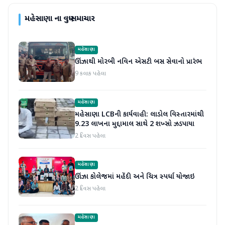
મહેસાણા
ના વધુ સમાચાર
મહેસાણા
ઊંઝાથી મોરબી નવિન એસટી બસ સેવાનો પ્રારંભ
9 કલાક પહેલા
મહેસાણા
મહેસાણા LCBની કાર્યવાહી: લાડોલ વિસ્તારમાંથી
9.23 લાખના મુદ્દામાલ સાથે 2 શખ્સો ઝડપાયા
2 દિવસ પહેલા
મહેસાણા
ઊંઝા કોલેજમાં મહેંદી અને ચિત્ર સ્પર્ધા યોજાઇ
2 દિવસ પહેલા
મહેસાણા