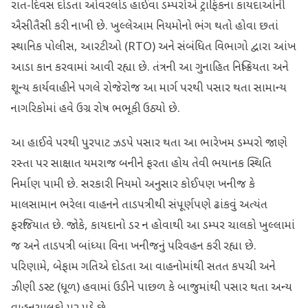
રાત-દિવસ દોડતા ઓવરલોડ હાઈવા ડમ્પરોએ ટ્રાફિકના કાયદાઓની
ઐસીતૈસી કરી નાખી છે. ખુલ્લેઆમ નિયમોનો ભંગ થતો હોવા છતાં
સ્થાનિક પોલીસ, આરટીઓ (RTO) અને સંબંધિત વિભાગો દ્વારા આંખ
આડા કાન કરવામાં આવી રહ્યા છે. તંત્રની આ ગુનાહિત નિષ્ક્રિયતા અને
શૂન્ય કાર્યવાહીને પગલે રોજેરોજ આ માર્ગ પરથી પસાર થતા સામાન્ય
નાગરિકોમાં હવે ઉગ્ર રોષ ભભૂકી ઉઠ્યો છે.
આ હાઈવે પરથી પુરપાટ ઝડપે પસાર થતા આ ભારેખમ ડમ્પરો જાણે
રસ્તા પર સાક્ષાત યમરાજ બનીને ફરતા હોય તેવી ભયાનક સ્થિતિ
નિર્માણ પામી છે. સરકારી નિયમો અનુસાર કોઈપણ ખનીજ કે
માલસામાન ભરેલા વાહનને તાડપત્રીથી સંપૂર્ણપણે ઢાંકવું અત્યંત
ફરજિયાત છે. જોકે, કાયદાનો ડર ન હોવાથી આ ડમ્પર ચાલકો ખુલ્લામાં
જ અને તાડપત્રી બાંધ્યા વિના ખનીજનું પરિવહન કરી રહ્યા છે.
પરિણામે, બેફામ ગતિએ દોડતા આ વાહનોમાંથી સતત કપચી અને
ઝીણી ડસ્ટ (ધૂળ) હવામાં ઉડીને પાછળ કે બાજુમાંથી પસાર થતા અન્ય