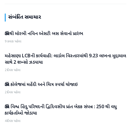
સંબંધિત સમાચાર
ઊંઝાથી મોરબી નવિન એસટી બસ સેવાનો પ્રારંભ
મહેસાણા
9 કલાક પહેલા
મહેસાણા LCBની કાર્યવાહી: લાડોલ વિસ્તારમાંથી 9.23 લાખના મુદ્દામાલ
મહેસાણા
સાથે 2 શખ્સો ઝડપાયા
2 દિવસ પહેલા
ઊંઝા કોલેજમાં મહેંદી અને ચિત્ર સ્પર્ધા યોજાઇ
મહેસાણા
2 દિવસ પહેલા
ઊંઝા વિશ્વ હિંદુ પરિષદની દ્વિદિવસીય પ્રાંત બેઠક સંપન્ન : 250 થી વધુ
મહેસાણા
કાર્યકર્તાઓ જોડાયા
4 દિવસ પહેલા