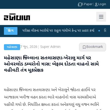
E-Paper
|
Login
NET પરીક્ષા લીકના આરોપો પર રાહુલ ગાંધીએ કેન્દ્ર પર પ્રહાર કર્યા
બ્રેકિંગ
●
હિંમતનગરમાં 
7 જૂન, 2026
|
Super Admin
Bookmark
મહેસાણા
મહેસાણા જિલ્લાના સતલાસણા-ખેરાલુ માર્ગ પર
ઓવરલોડ ડમ્પરોનો ત્રાસ: બેફામ દોડતા વાહનો સામે
વહીવટી તંત્ર મૂકપ્રેક્ષક
મહેસાણા જિલ્લાના સતલાસણા અને ખેરાલુને જોડતા હાઈવે પર
આજકાલ ખનીજ વહન કરતા ભારે વાહનોનો ત્રાસ ચરમસીમાએ
પહોંચી ગયો છે. નિર્ધારિત ક્ષમતા કરતાં અનેકગણું વધુ વજન ભરીને