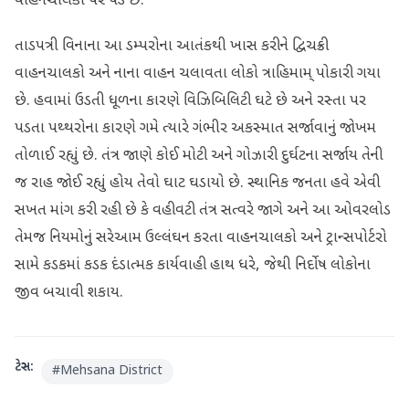
વાહનચાલકો પર પડે છે.
તાડપત્રી વિનાના આ ડમ્પરોના આતંકથી ખાસ કરીને દ્વિચક્રી
વાહનચાલકો અને નાના વાહન ચલાવતા લોકો ત્રાહિમામ્ પોકારી ગયા
છે. હવામાં ઉડતી ધૂળના કારણે વિઝિબિલિટી ઘટે છે અને રસ્તા પર
પડતા પથ્થરોના કારણે ગમે ત્યારે ગંભીર અકસ્માત સર્જાવાનું જોખમ
તોળાઈ રહ્યું છે. તંત્ર જાણે કોઈ મોટી અને ગોઝારી દુર્ઘટના સર્જાય તેની
જ રાહ જોઈ રહ્યું હોય તેવો ઘાટ ઘડાયો છે. સ્થાનિક જનતા હવે એવી
સખત માંગ કરી રહી છે કે વહીવટી તંત્ર સત્વરે જાગે અને આ ઓવરલોડ
તેમજ નિયમોનું સરેઆમ ઉલ્લંઘન કરતા વાહનચાલકો અને ટ્રાન્સપોર્ટરો
સામે કડકમાં કડક દંડાત્મક કાર્યવાહી હાથ ધરે, જેથી નિર્દોષ લોકોના
જીવ બચાવી શકાય.
ટેગ્સ:
#
Mehsana District