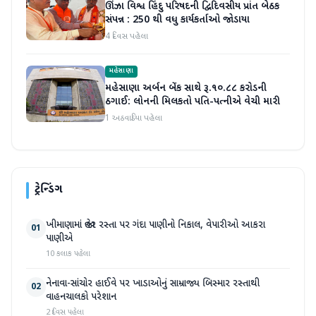
ઊંઝા વિશ્વ હિંદુ પરિષદની દ્વિદિવસીય પ્રાંત બેઠક
સંપન્ન : 250 થી વધુ કાર્યકર્તાઓ જોડાયા
4 દિવસ પહેલા
મહેસાણા
મહેસાણા અર્બન બેંક સાથે રૂ.૧૦.૮૮ કરોડની
ઠગાઈ: લોનની મિલકતો પતિ-પત્નીએ વેચી મારી
1 અઠવાડિયા પહેલા
ટ્રેન્ડિંગ
ખીમાણામાં જાહેર રસ્તા પર ગંદા પાણીનો નિકાલ, વેપારીઓ આકરા
01
પાણીએ
10 કલાક પહેલા
નેનાવા-સાંચોર હાઈવે પર ખાડાઓનું સામ્રાજ્ય બિસ્માર રસ્તાથી
02
વાહનચાલકો પરેશાન
2 દિવસ પહેલા