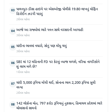
પાલનપુર-ડીસા હાઇવે પર એસઓજી પોલીસે 19.80 લાખનું મોર્ફિન
03
હિરોઈન ઝડપી પાડ્યું
2 દિવસ પહેલા
આજે આ રાજ્યોમાં ભારે પવન સાથે વરસાદની આગાહી
04
3 દિવસ પહેલા
ચાંદીના ભાવમાં વધારો, સોનું પણ મોંઘુ થયું
05
3 દિવસ પહેલા
SBI માં 12 મહિનાની FD પર કેટલું વ્યાજ મળશે, વરિષ્ઠ નાગરિકોને
06
શું લાભ મળે છે?
1 દિવસ પહેલા
ચાંદી 5,000 રૂપિયા મોંઘી થઈ, સોનાના ભાવ 2,200 રૂપિયા સુધી
07
વધ્યા
2 દિવસ પહેલા
142 લોકોના મોત, 797 કરોડ રૂપિયાનું નુકસાન, હિમાચલ પ્રદેશમાં ભારે
08
ચોમાસાનો સામનો