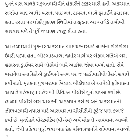
પુત્રને બસ ચાલકે ગફલતભરી રીતે હંકારીને ટક્કર મારી હતી. અકસ્માત
સર્જાયા બાદ આધેડ બસના પાછળના ટાયરના ભાગે ફસાઈને ઢસડાયા
હતા. રસ્તા પર લોહીલુહાણ સ્થિતિમાં તરફડતા આ આધેડે તબીબી
સારવાર મળે તે પૂર્વે જ પ્રાણ ત્યજી દીધા હતા.
આ હચમચાવી મુકનાર અકસ્માત બાદ ઘટનાસ્થળે લોકોના ટોળેટોળા
ઉમટી પડ્યા હતા. ભીડભાડવાળા જાહેર માર્ગ પર બેફામ ગતિએ બસ
હંકારતા ડ્રાઈવર સામે લોકોમાં ભારે આક્રોશ જોવા મળ્યો હતો. રોષે
ભરાયેલા સ્થાનિકોએ ડ્રાઈવરને સ્થળ પર જ પકડી પાડી પોલીસને હવાલે
કર્યો હતો. મૃતકના પુત્ર મહમદ બિલાલ બીડીવાલાએ આપેલી ફરિયાદના
આધારે મહેસાણા શહેર બી-ડિવિઝન પોલીસે ગુનો દાખલ કર્યો છે.
હાલમાં પોલીસે બસ ચાલકની અટકાયત કરી છે અને અકસ્માતની
ઝીણવટભરી તપાસ માટે આસપાસના સીસીટીવી ફૂટેજ પણ કબજે
કર્યા છે. મૃતદેહને પોસ્ટમોર્ટમ (પીએમ) અર્થે મોકલી આપવામાં આવ્યો
હતો, જેની પ્રક્રિયા પૂર્ણ થયા બાદ દેહ પરિવારજનોને સોંપવામાં આવ્યો