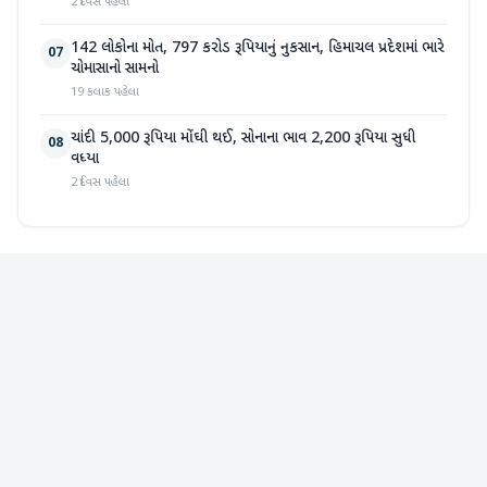
2 દિવસ પહેલા
142 લોકોના મોત, 797 કરોડ રૂપિયાનું નુકસાન, હિમાચલ પ્રદેશમાં ભારે
07
ચોમાસાનો સામનો
19 કલાક પહેલા
ચાંદી 5,000 રૂપિયા મોંઘી થઈ, સોનાના ભાવ 2,200 રૂપિયા સુધી
08
વધ્યા
2 દિવસ પહેલા