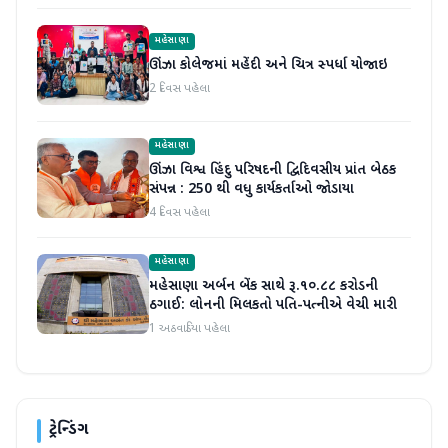
મહેસાણા
ઊંઝા કોલેજમાં મહેંદી અને ચિત્ર સ્પર્ધા યોજાઇ
2 દિવસ પહેલા
મહેસાણા
ઊંઝા વિશ્વ હિંદુ પરિષદની દ્વિદિવસીય પ્રાંત બેઠક
સંપન્ન : 250 થી વધુ કાર્યકર્તાઓ જોડાયા
4 દિવસ પહેલા
મહેસાણા
મહેસાણા અર્બન બેંક સાથે રૂ.૧૦.૮૮ કરોડની
ઠગાઈ: લોનની મિલકતો પતિ-પત્નીએ વેચી મારી
1 અઠવાડિયા પહેલા
ટ્રેન્ડિંગ