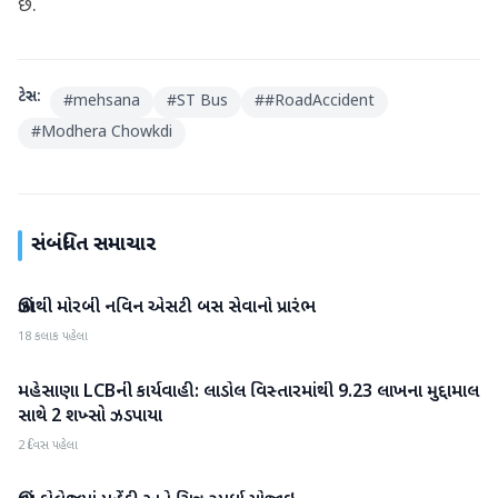
છે.
ટેગ્સ:
#
mehsana
#
ST Bus
#
#RoadAccident
#
Modhera Chowkdi
સંબંધિત સમાચાર
ઊંઝાથી મોરબી નવિન એસટી બસ સેવાનો પ્રારંભ
મહેસાણા
18 કલાક પહેલા
મહેસાણા LCBની કાર્યવાહી: લાડોલ વિસ્તારમાંથી 9.23 લાખના મુદ્દામાલ
મહેસાણા
સાથે 2 શખ્સો ઝડપાયા
2 દિવસ પહેલા