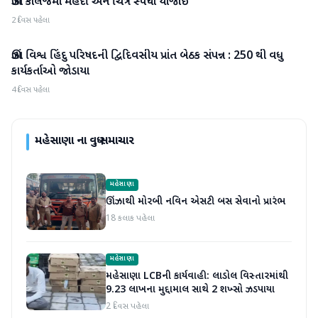
ઊંઝા કોલેજમાં મહેંદી અને ચિત્ર સ્પર્ધા યોજાઇ
મહેસાણા
2 દિવસ પહેલા
ઊંઝા વિશ્વ હિંદુ પરિષદની દ્વિદિવસીય પ્રાંત બેઠક સંપન્ન : 250 થી વધુ
મહેસાણા
કાર્યકર્તાઓ જોડાયા
4 દિવસ પહેલા
મહેસાણા
ના વધુ સમાચાર
મહેસાણા
ઊંઝાથી મોરબી નવિન એસટી બસ સેવાનો પ્રારંભ
18 કલાક પહેલા
મહેસાણા
મહેસાણા LCBની કાર્યવાહી: લાડોલ વિસ્તારમાંથી
9.23 લાખના મુદ્દામાલ સાથે 2 શખ્સો ઝડપાયા
2 દિવસ પહેલા