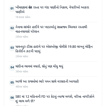
ખીમાણામાં જાહેર રસ્તા પર ગંદા પાણીનો નિકાલ, વેપારીઓ આકરા
01
પાણીએ
18 કલાક પહેલા
નેનાવા-સાંચોર હાઈવે પર ખાડાઓનું સામ્રાજ્ય બિસ્માર રસ્તાથી
02
વાહનચાલકો પરેશાન
2 દિવસ પહેલા
પાલનપુર-ડીસા હાઇવે પર એસઓજી પોલીસે 19.80 લાખનું મોર્ફિન
03
હિરોઈન ઝડપી પાડ્યું
2 દિવસ પહેલા
ચાંદીના ભાવમાં વધારો, સોનું પણ મોંઘુ થયું
04
3 દિવસ પહેલા
આજે આ રાજ્યોમાં ભારે પવન સાથે વરસાદની આગાહી
05
4 દિવસ પહેલા
SBI માં 12 મહિનાની FD પર કેટલું વ્યાજ મળશે, વરિષ્ઠ નાગરિકોને
06
શું લાભ મળે છે?