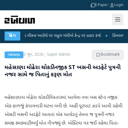
E-Paper
|
Login
રીક્ષા લીકના આરોપો પર રાહુલ ગાંધીએ કેન્દ્ર પર પ્રહાર કર્યા
બ્રેકિંગ
●
હિંમતનગરમાં રહસ્ય
3 જૂન, 2026
|
Super Admin
Bookmark
મહેસાણા
મહેસાણા મોઢેરા ચોકડી નજીક ST બસની અડફેટે પુત્રની
નજર સામે જ પિતાનું કરૂણ મોત
મહેસાણાના મોઢેરા ચોકડી વિસ્તારમાં આવેલા નવા બસ સ્ટેન્ડ નજીક
એક કાળજું કંપાવનારી ઘટના બની છે. અહીં પૂરપાટ ઝડપે આવી રહેલી
એસટી બસની અડફેટે આવતાં એક આધેડનું તેમના જ પુત્રની નજર
સમક્ષ કમકમાટીભર્યું મોત નીપજ્યું છે. એક્ટિવા પર જઈ રહેલા પિતા-