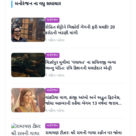
મનોરંજન
ના વધુ સમાચાર
મનોરંજન
રોહિત શેટ્ટીને બિશ્નોઈ ગેંગની ફરી ધમકી! 20
કરોડની ખંડણી માંગી
1 મહિના પહેલા
મનોરંજન
મિર્ઝાપુર મૂવીમાં 'પંચાયત' ના સચિવજી બન્યા
બબ્લુ પંડિત: રવિ કિશનની ધમાકેદાર એન્ટ્રી
1 મહિના પહેલા
મનોરંજન
વાંકડિયા વાળ, કાંજી આંખો અને અદ્ભુત ફિટનેસ,
જોધા અકબરની રુકૈયા બેગમ 13 વર્ષમાં જરાય
બદલાઈ નથી
4 મહિના પહેલા
મનોરંજન
રામાયણ ટીઝર: શ્રી રામની ગાથા સ્ક્રીન પર જોવા