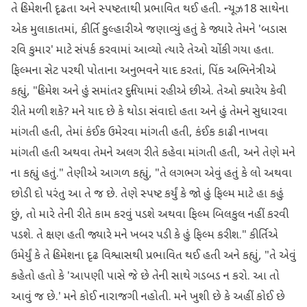
તે હિમેશની દૃઢતા અને સ્પષ્ટતાથી પ્રભાવિત થઈ હતી. ન્યૂઝ18 સાથેના
એક મુલાકાતમાં, કીર્તિ કુલ્હારીએ જણાવ્યું હતું કે જ્યારે તેમને 'બડાસ
રવિ કુમાર' માટે સંપર્ક કરવામાં આવ્યો ત્યારે તેઓ ચોંકી ગયા હતા.
ફિલ્મના સેટ પરથી પોતાના અનુભવને યાદ કરતાં, પિંક અભિનેત્રીએ
કહ્યું, "હિમેશ અને હું સમાંતર દુનિયામાં રહીએ છીએ. તેઓ ક્યારેય કેવી
રીતે મળી શકે? મને યાદ છે કે થોડા સંવાદો હતા અને હું તેમને સુધારવા
માંગતી હતી, તેમાં કંઈક ઉમેરવા માંગતી હતી, કંઈક કાઢી નાખવા
માંગતી હતી અથવા તેમને અલગ રીતે કહેવા માંગતી હતી, અને તેણે મને
ના કહ્યું હતું." તેણીએ આગળ કહ્યું, "તે લગભગ એવું હતું કે લો અથવા
છોડી દો પરંતુ આ તે જ છે. તેણે સ્પષ્ટ કર્યું કે જો હું ફિલ્મ માટે હા કહું
છું, તો મારે તેની રીતે કામ કરવું પડશે અથવા ફિલ્મ બિલકુલ નહીં કરવી
પડશે. તે ક્ષણ હતી જ્યારે મને ખબર પડી કે હું ફિલ્મ કરીશ." કીર્તિએ
ઉમેર્યું કે તે હિમેશના દૃઢ વિશ્વાસથી પ્રભાવિત થઈ હતી અને કહ્યું, "તે એવું
કહેતો હતો કે 'આપણી પાસે જે છે તેની સાથે ગડબડ ન કરો. આ તો
આવું જ છે.' મને કોઈ નારાજગી નહોતી. મને ખુશી છે કે અહીં કોઈ છે