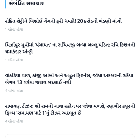
સંબંધિત સમાચાર
રોહિત શેટ્ટીને બિશ્નોઈ ગેંગની ફરી ધમકી! 20 કરોડની ખંડણી માંગી
મનોરંજન
1 મહિના પહેલા
મિર્ઝાપુર મૂવીમાં 'પંચાયત' ના સચિવજી બન્યા બબ્લુ પંડિત: રવિ કિશનની
મનોરંજન
ધમાકેદાર એન્ટ્રી
1 મહિના પહેલા
વાંકડિયા વાળ, કાંજી આંખો અને અદ્ભુત ફિટનેસ, જોધા અકબરની રુકૈયા
મનોરંજન
બેગમ 13 વર્ષમાં જરાય બદલાઈ નથી
4 મહિના પહેલા
રામાયણ ટીઝર: શ્રી રામની ગાથા સ્ક્રીન પર જોવા મળશે, રણબીર કપૂરની
મનોરંજન
ફિલ્મ 'રામાયણ પાર્ટ 1'નું ટીઝર અદભૂત છે
4 મહિના પહેલા