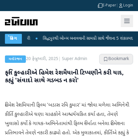
E-Paper
|
Login
ારી કરી
બ્રેકિંગ
●
સિદ્ધપુરથી બોમ્બ બનાવવાની સામગ્રી સાથે જૈશના 5 શંકાસ્પદ આતંકી ઝડપાય
20 ફેબ્રુઆરી, 2025
|
Super Admin
Bookmark
મનોરંજન
કૃતિ કુલ્હારીએ હિમેશ રેશમૈયાની ટિપ્પણીને કરી યાદ,
કહ્યું 'સંવાદો સાથે ગડબડ ન કરો'
હિમેશ રેશમિયાની ફિલ્મ 'બડાસ રવિ કુમાર' માં જોવા મળેલા અભિનેત્રી
કીર્તિ કુલ્હારીએ ઘણા ચાહકોને આશ્ચર્યચકિત કર્યા હતા, તેમણે
ખુલાસો કર્યો કે ગાયક-અભિનેતામાંથી ફિલ્મ નિર્માતા બનેલા હિમેશના
પ્રતિભાવને તેમણે નકારી કાઢ્યો હતો. એક મુલાકાતમાં, કીર્તિએ કહ્યું કે