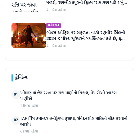
મળશે, રણબીર કપૂરની ફિલ્મ 'રામાયણ પાર્ટ 1'નું
ટીઝર અદભૂત છે
4 મહિના પહેલા
મનોરંજન
બોક્સ ઓફિસ પર સફળતા વચ્ચે રણવીર સિંહની
2024 X પોસ્ટ 'ધૂરંધરને 'વ્યક્તિગત' કહે છે, ફરી
એકવાર ચર્ચામાં
4 મહિના પહેલા
ટ્રેન્ડિંગ
ખીમાણામાં જાહેર રસ્તા પર ગંદા પાણીનો નિકાલ, વેપારીઓ આકરા
01
પાણીએ
1 દિવસ પહેલા
IAF વિંગ કમાન્ડર હનીટ્રેપમાં ફસાયા, સંવેદનશીલ માહિતી લીક કરવાનો
02
આરોપ
6 કલાક પહેલા