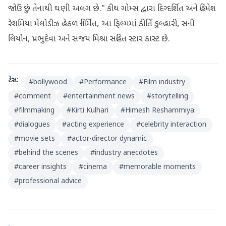
જોઉં છું તેનાથી ઘણી અલગ છે." કીથ ગોમ્સ દ્વારા દિગ્દર્શિત અને હિમેશ
રેશમિયા મેલોડીઝ હેઠળ નિર્મિત, આ ફિલ્મમાં કીર્તિ કુલ્હારી, સની
લિયોન, પ્રભુદેવા અને સંજય મિશ્રા સહિત સ્ટાર કાસ્ટ છે.
ટેગ્સ:
#
bollywood
#
Performance
#
Film industry
#
comment
#
entertainment news
#
storytelling
#
filmmaking
#
Kirti Kulhari
#
Himesh Reshammiya
#
dialogues
#
acting experience
#
celebrity interaction
#
movie sets
#
actor-director dynamic
#
behind the scenes
#
industry anecdotes
#
career insights
#
cinema
#
memorable moments
#
professional advice