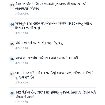
નેનાવા-સાંચોર હાઈવે પર ખાડાઓનું સામ્રાજ્ય બિસ્માર રસ્તાથી
03
વાહનચાલકો પરેશાન
3 દિવસ પહેલા
પાલનપુર-ડીસા હાઇવે પર એસઓજી પોલીસે 19.80 લાખનું મોર્ફિન
04
હિરોઈન ઝડપી પાડ્યું
3 દિવસ પહેલા
ચાંદીના ભાવમાં વધારો, સોનું પણ મોંઘુ થયું
05
4 દિવસ પહેલા
આજે આ રાજ્યોમાં ભારે પવન સાથે વરસાદની આગાહી
06
4 દિવસ પહેલા
SBI માં 12 મહિનાની FD પર કેટલું વ્યાજ મળશે, વરિષ્ઠ નાગરિકોને
07
શું લાભ મળે છે?
2 દિવસ પહેલા
142 લોકોના મોત, 797 કરોડ રૂપિયાનું નુકસાન, હિમાચલ પ્રદેશમાં ભારે
08
ચોમાસાનો સામનો
1 દિવસ પહેલા