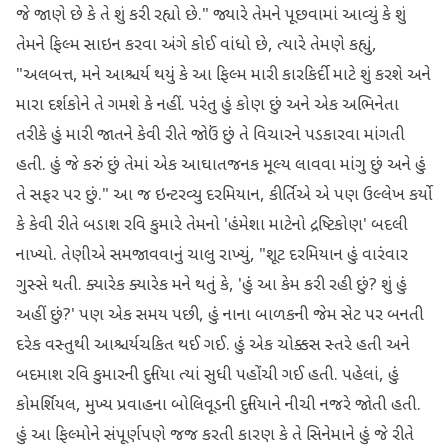
જે જાણે છે કે તે શું કરી રહ્યો છે." જ્યારે તેમને પૂછવામાં આવ્યું કે શું
તેમને ફિલ્મ સાઇન કરવા અંગે કોઈ વાંધો છે, ત્યારે તેમણે કહ્યું,
"અલબત્ત, મને આશ્ચર્ય થયું કે આ ફિલ્મ મારી કારકિર્દી માટે શું કરશે અને
મારા દર્શકોને તે ગમશે કે નહીં. પરંતુ હું કોણ છું અને એક અભિનેતા
તરીકે હું મારી જાતને કેવી રીતે જોઉં છું તે વિચારને પડકારવા માંગતી
હતી. હું જે કરું છું તેમાં એક આઘાતજનક મૂલ્ય લાવવા માંગુ છું અને હું
તે સફર પર છું." આ જ ઇન્ટરવ્યુ દરમિયાન, કીર્તિએ એ પણ ઉલ્લેખ કર્યો
કે કેવી રીતે બડાશ રવિ કુમારે તેમનો 'હંમેશા માટેનો દ્રષ્ટિકોણ' બદલી
નાખ્યો. તેણીએ સમજાવવાનું ચાલુ રાખ્યું, "શૂટ દરમિયાન હું વારંવાર
ગુસ્સે થતી. ક્યારેક ક્યારેક મને થતું કે, 'હું આ કેમ કરી રહી છું? શું હું
અહીં છું?' પણ એક સમય પછી, હું નાના બાળકની જેમ સેટ પર બનતી
દરેક વસ્તુથી આશ્ચર્યચકિત થઈ ગઈ. હું એક ચોક્કસ સ્તરે હતી અને
બદમાશ રવિ કુમારની દુનિયા ત્યાં સુધી પહોંચી ગઈ હતી. પહેલાં, હું
કોમર્શિયલ, મુખ્ય પ્રવાહના બોલિવૂડની દુનિયાને નીચી નજરે જોતી હતી.
હું આ ફિલ્મોને સંપૂર્ણપણે જજ કરતી કારણ કે તે સિનેમાને હું જે રીતે