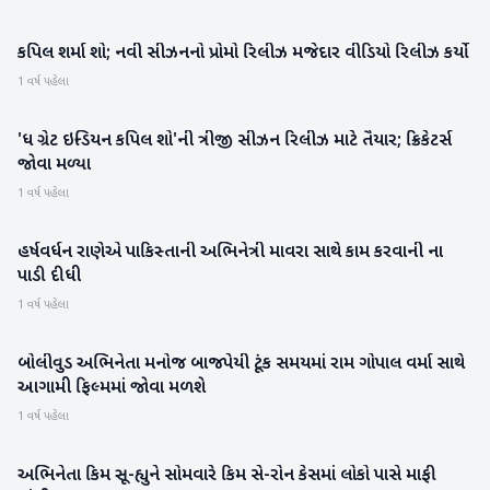
કપિલ શર્મા શો; નવી સીઝનનો પ્રોમો રિલીઝ મજેદાર વીડિયો રિલીઝ કર્યો
મનોરંજન
1 વર્ષ પહેલા
'ધ ગ્રેટ ઇન્ડિયન કપિલ શો'ની ત્રીજી સીઝન રિલીઝ માટે તૈયાર; ક્રિકેટર્સ
મનોરંજન
જોવા મળ્યા
1 વર્ષ પહેલા
હર્ષવર્ધન રાણેએ પાકિસ્તાની અભિનેત્રી માવરા સાથે કામ કરવાની ના
મનોરંજન
પાડી દીધી
1 વર્ષ પહેલા
બોલીવુડ અભિનેતા મનોજ બાજપેયી ટૂંક સમયમાં રામ ગોપાલ વર્મા સાથે
મનોરંજન
આગામી ફિલ્મમાં જોવા મળશે
1 વર્ષ પહેલા
અભિનેતા કિમ સૂ-હ્યુને સોમવારે કિમ સે-રોન કેસમાં લોકો પાસે માફી
મનોરંજન