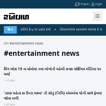
E-Paper
|
Login
ાહુલ ગાંધીએ કેન્દ્ર પર પ્રહાર કર્યા
બ્રેકિંગ
●
હિંમતનગરમાં રહસ્યમય વાયરસ કે ચાંદીપુરા
હોમ
/
#entertainment news
#
entertainment news
બિગ બોસ 19 ના પ્રોમોમાં નવા લોગોની પહેલી ઝલક સોશિયલ મીડિયા પર
મનોરંજન
ચર્ચા
1 વર્ષ પહેલા
'તારક મહેતા કા ઉલ્ટા ચશ્મા' ની સોનું (નિધિ) એમએસ ધોની સાથે ફ્રેમમાં
મનોરંજન
જોવા મળી
1 વર્ષ પહેલા