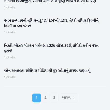
નાટકથી વિભાજીત, રંગોથી એક: બોલીવુડનું શાશ્વત હોળી મિશ્રણ
મનોરંજન
1 વર્ષ પહેલા
પવન કલ્યાણનો તમિલનાડુ પર 'દંભ'નો પ્રહાર, તેઓ તમિલ ફિલ્મોને
રાષ્ટ્રીય
હિન્દીમાં ડબ કરે છે
1 વર્ષ પહેલા
નિક્કી ગ્લેઝર ગોલ્ડન ગ્લોબ્સ 2026 હોસ્ટ કરશે, કોમેડી ક્વીન પરત
મનોરંજન
ફરશે!
1 વર્ષ પહેલા
જોન અબ્રાહમ સોશિયલ મીડિયાથી દૂર રહેવાનું કારણ જણાવ્યું
મનોરંજન
1 વર્ષ પહેલા
1
2
3
આગળ →