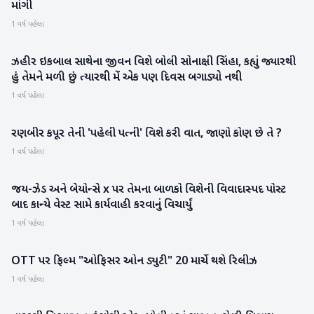
માંગી
1 વર્ષ પહેલા
ઝહીર ઇકબાલ સાથેના જીવન વિશે બોલી સોનાક્ષી સિંહા, કહ્યું જ્યારથી
મનોરંજન
હું તેમને મળી છું ત્યારથી મેં એક પણ દિવસ બગાડ્યો નથી
1 વર્ષ પહેલા
રણબીર કપૂર તેની 'પહેલી પત્ની' વિશે કરી વાત, જાણો કોણ છે તે ?
મનોરંજન
1 વર્ષ પહેલા
જય-ઝેડ અને બેયોન્સે x પર તેમના બાળકો વિશેની વિવાદાસ્પદ પોસ્ટ
મનોરંજન
બાદ કાન્યે વેસ્ટ સામે કાર્યવાહી કરવાનું વિચાર્યું
1 વર્ષ પહેલા
OTT પર ફિલ્મ "ઓફિસર ઓન ડ્યુટી" 20 માર્ચે થશે રિલીઝ
મનોરંજન
1 વર્ષ પહેલા