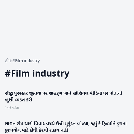
હોમ
/
#Film industry
#
Film industry
રાષ્ટ્રીય પુરસ્કાર જીતવા પર શાહરૂખ ખાને સોશિયલ મીડિયા પર પોતાની
મનોરંજન
ખુશી વ્યક્ત કરી
1 વર્ષ પહેલા
શાઇન ટોમ ચાકો વિવાદ વચ્ચે ઉન્ની મુકુંદન બોલ્યા, કહ્યું કે ફિલ્મોને ડ્રગના
મનોરંજન
દુરુપયોગ માટે દોષી ઠેરવી શકાય નહીં