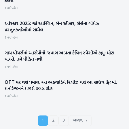
કહેશે
1 વર્ષ પહેલા
ઓસ્કાર 2025: જો આલ્વિન, બેન સ્ટીલર, સેલેના ગોમેઝ
મનોરંજન
પ્રસ્તુતકર્તાઓમાં સામેલ
1 વર્ષ પહેલા
ગાય પીયર્સનાં આરોપોનો જવાબ આપતા કેવિન સ્પેસીએ કહ્યું: મોટા
મનોરંજન
થાઓ, તમે પીડિત નથી
1 વર્ષ પહેલા
OTT પર થશે ધમાલ, આ અઠવાડિયે રિલીઝ થશે આ સાઉથ ફિલ્મો,
મનોરંજન
મનોરંજનને મળશે ડબલ ડોઝ
1 વર્ષ પહેલા
1
2
3
આગળ →