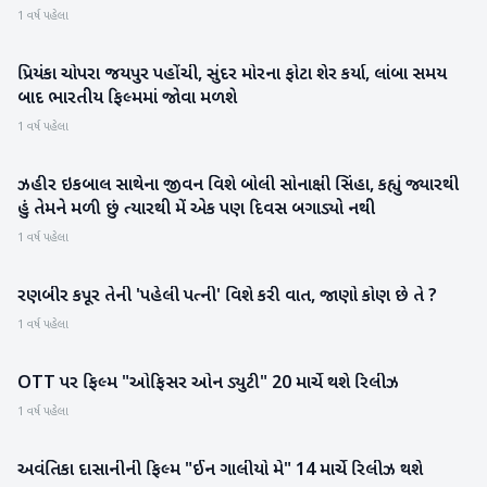
1 વર્ષ પહેલા
પ્રિયંકા ચોપરા જયપુર પહોંચી, સુંદર મોરના ફોટા શેર કર્યા, લાંબા સમય
મનોરંજન
બાદ ભારતીય ફિલ્મમાં જોવા મળશે
1 વર્ષ પહેલા
ઝહીર ઇકબાલ સાથેના જીવન વિશે બોલી સોનાક્ષી સિંહા, કહ્યું જ્યારથી
મનોરંજન
હું તેમને મળી છું ત્યારથી મેં એક પણ દિવસ બગાડ્યો નથી
1 વર્ષ પહેલા
રણબીર કપૂર તેની 'પહેલી પત્ની' વિશે કરી વાત, જાણો કોણ છે તે ?
મનોરંજન
1 વર્ષ પહેલા
OTT પર ફિલ્મ "ઓફિસર ઓન ડ્યુટી" 20 માર્ચે થશે રિલીઝ
મનોરંજન
1 વર્ષ પહેલા
અવંતિકા દાસાનીની ફિલ્મ "ઈન ગાલીયો મે" 14 માર્ચે રિલીઝ થશે
મનોરંજન