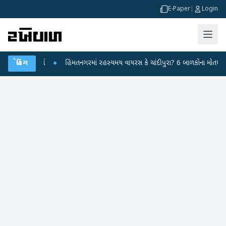
E-Paper
|
Login
રહાર કર્યા
બ્રેકિંગ
●
હિંમતનગરમાં રહસ્યમય વાયરસ કે ચાંદીપુરા? 6 બાળકોના મોતથી ફફડાટ