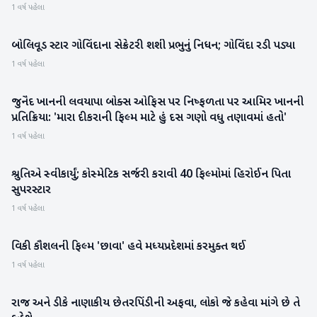
1 વર્ષ પહેલા
બોલિવૂડ સ્ટાર ગોવિંદાના સેક્રેટરી શશી પ્રભુનું નિધન; ગોવિંદા રડી પડ્યા
મનોરંજન
1 વર્ષ પહેલા
જુનૈદ ખાનની લવયાપા બોક્સ ઓફિસ પર નિષ્ફળતા પર આમિર ખાનની
મનોરંજન
પ્રતિક્રિયા: 'મારા દીકરાની ફિલ્મ માટે હું દસ ગણો વધુ તણાવમાં હતો'
1 વર્ષ પહેલા
શ્રુતિએ સ્વીકાર્યું; કોસ્મેટિક સર્જરી કરાવી 40 ફિલ્મોમાં હિરોઈન પિતા
મનોરંજન
સુપરસ્ટાર
1 વર્ષ પહેલા
વિકી કૌશલની ફિલ્મ 'છાવા' હવે મધ્યપ્રદેશમાં કરમુક્ત થઈ
મનોરંજન
1 વર્ષ પહેલા
રાજ અને ડીકે નાણાકીય છેતરપિંડીની અફવા, લોકો જે કહેવા માંગે છે તે
મનોરંજન