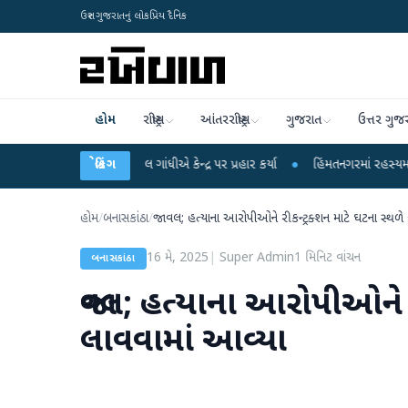
ઉત્તર ગુજરાતનું લોકપ્રિય દૈનિક
હોમ
રાષ્ટ્રીય
આંતરરાષ્ટ્રીય
ગુજરાત
ઉત્તર ગુજ
ો પર રાહુલ ગાંધીએ કેન્દ્ર પર પ્રહાર કર્યા
બ્રેકિંગ
●
હિંમતનગરમાં રહસ્યમય વાયરસ કે ચાંદ
હોમ
/
બનાસકાંઠા
/
જાવલ; હત્યાના આરોપીઓને રીકન્ટ્રક્શન માટે ઘટના સ્થળે
16 મે, 2025
|
Super Admin
1
મિનિટ વાંચન
બનાસકાંઠા
જાવલ; હત્યાના આરોપીઓને રી
લાવવામાં આવ્યા