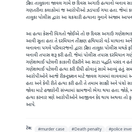
ડીસા તાલુકાના જાવલ ગામે છ દિવસ અગાઉ હત્યાનો બનાવ સા
ગણતરીના કલાકોમાં જ આરોપીઓ ઝડપાઈ ગયા હતા. જેમાં કાકાની
તાલુકા પોલીસ દ્વારા આ ચકચારી હત્યાના ગુનાને અંજામ આપના
આ હત્યા કેસની વિગતો જોઈએ તો છ દિવસ અગાઉ ગણેશભાઈ પટે
આવી સુતા હતા તે દરમિયાન તીક્ષણ હથિયારો વડે માથાના અન
બનાવના પગલે પરિવારજનો દ્વારા ડીસા તાલુકા પોલીસ મથકે
બનાવી તપાસ શરૂ કરી હતી. જેમાં પોલીસ તપાસ દરમિયાન ગણેશભ
ગણેશભાઈ પટેલની કાકાની દીકરીને આ સાટા પદ્ધતિ પસંદ ન હતી
ગણેશભાઈ પટેલની હત્યા કરી દીધી હોવાનું સામે આવ્યું હતું. સમગ
આરોપીઓને આજે રીકન્ટ્રક્શન માટે જાવલ ગામમાં લાવવામાં આવ્
હતા અને કેવી રીતે હત્યા કરી હતી તે તમામ સાક્ષી અને પંચો સાથ
જોવા માટે હજારોની સંખ્યામાં ગ્રામજનો ભેગા થયા હતા. જોકે,
હત્યા કરનાર ત્રણે આરોપીઓને આજીવન કેદ થાય અથવા તો 
આપે.
ટેગ્સ:
#
murder case
#
Death penalty
#
police inve