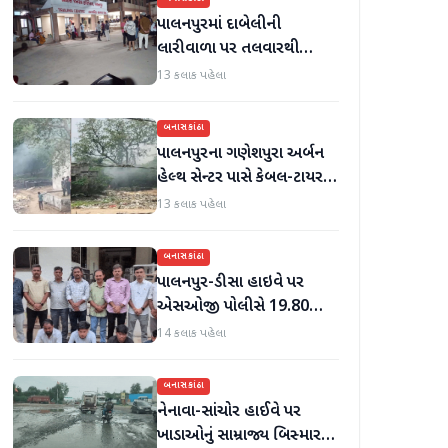
પાલનપુરમાં દાબેલીની
લારીવાળા પર તલવારથી
હુમલો: બે ઈજાગ્રસ્ત, આરોપી
13 કલાક પહેલા
સામે કડક કાર્યવાહીની માંગ
બનાસકાંઠા
પાલનપુરના ગણેશપુરા અર્બન
હેલ્થ સેન્ટર પાસે કેબલ-ટાયર
સળગાવાતા ફેલાયેલા ધુમાડાથી
13 કલાક પહેલા
લોકો પરેશાન
બનાસકાંઠા
પાલનપુર-ડીસા હાઇવે પર
એસઓજી પોલીસે 19.80
લાખનું મોર્ફિન હિરોઈન ઝડપી
14 કલાક પહેલા
પાડ્યું
બનાસકાંઠા
નેનાવા-સાંચોર હાઈવે પર
ખાડાઓનું સામ્રાજ્ય બિસ્માર