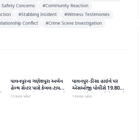
c Safety Concerns
#
Community Reaction
ction
#
Stabbing Incident
#
Witness Testimonies
elationship Conflict
#
Crime Scene Investigation
પાલનપુરના ગણેશપુરા અર્બન
પાલનપુર-ડીસા હાઇવે પર
બનાસકાંઠા
બનાસકાંઠા
હેલ્થ સેન્ટર પાસે કેબલ-ટાયર
એસઓજી પોલીસે 19.80
પી
સળગાવાતા ફેલાયેલા ધુમાડાથી
લાખનું મોર્ફિન હિરોઈન ઝડપી
13 કલાક પહેલા
14 કલાક પહેલા
લોકો પરેશાન
પાડ્યું