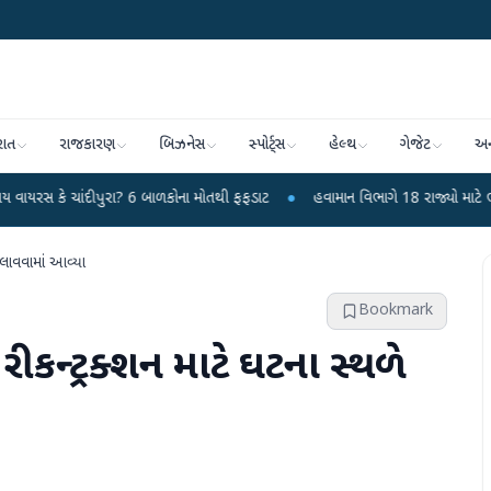
રાત
રાજકારણ
બિઝનેસ
સ્પોર્ટ્સ
હેલ્થ
ગેજેટ
અન
ીપુરા? 6 બાળકોના મોતથી ફફડાટ
●
હવામાન વિભાગે 18 રાજ્યો માટે ભારે વરસાદની ચે
 લાવવામાં આવ્યા
Bookmark
કન્ટ્રક્શન માટે ઘટના સ્થળે