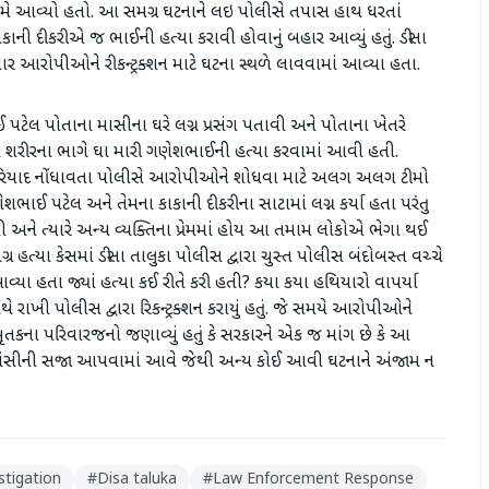
મે આવ્યો હતો. આ સમગ્ર ઘટનાને લઇ પોલીસે તપાસ હાથ ધરતાં
 દીકરીએ જ ભાઈની હત્યા કરાવી હોવાનું બહાર આવ્યું હતું. ડીસા
ર આરોપીઓને રીકન્ટ્રક્શન માટે ઘટના સ્થળે લાવવામાં આવ્યા હતા.
લ પોતાના માસીના ઘરે લગ્ન પ્રસંગ પતાવી અને પોતાના ખેતરે
ે શરીરના ભાગે ઘા મારી ગણેશભાઈની હત્યા કરવામાં આવી હતી.
 ફરિયાદ નોંધાવતા પોલીસે આરોપીઓને શોધવા માટે અલગ અલગ ટીમો
ાઈ પટેલ અને તેમના કાકાની દીકરીના સાટામાં લગ્ન કર્યા હતા પરંતુ
 અને ત્યારે અન્ય વ્યક્તિના પ્રેમમાં હોય આ તમામ લોકોએ ભેગા થઈ
્ર હત્યા કેસમાં ડીસા તાલુકા પોલીસ દ્વારા ચુસ્ત પોલીસ બંદોબસ્ત વચ્ચે
યા હતા જ્યાં હત્યા કઈ રીતે કરી હતી? કયા કયા હથિયારો વાપર્યા
ે રાખી પોલીસ દ્વારા રિકન્ટ્રક્શન કરાયું હતું. જે સમયે આરોપીઓને
 મૃતકના પરિવારજનો જણાવ્યું હતું કે સરકારને એક જ માંગ છે કે આ
ફાંસીની સજા આપવામાં આવે જેથી અન્ય કોઈ આવી ઘટનાને અંજામ ન
stigation
#
Disa taluka
#
Law Enforcement Response