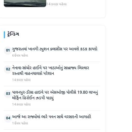
રસ્તાથી વાહનચાલકો પરેશાન
14 કલાક પહેલા
ટ્રેન્ડિંગ
ગુજરાતમાં ખાનગી ટ્યુશન ક્લાસીસ પર આવશે કડક કાયદો
01
6 દિવસ પહેલા
નેનાવા-સાંચોર હાઈવે પર ખાડાઓનું સામ્રાજ્ય બિસ્માર
02
રસ્તાથી વાહનચાલકો પરેશાન
14 કલાક પહેલા
પાલનપુર-ડીસા હાઇવે પર એસઓજી પોલીસે 19.80 લાખનું
03
મોર્ફિન હિરોઈન ઝડપી પાડ્યું
14 કલાક પહેલા
આજે આ રાજ્યોમાં ભારે પવન સાથે વરસાદની આગાહી
04
1 દિવસ પહેલા