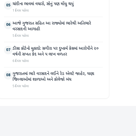
ચાંદીના ભાવમાં વધારો, સોનું પણ મોંઘુ થયું
05
1 દિવસ પહેલા
આજે ગુજરાત સહિત આ રાજ્યોમાં ભારેથી અતિભારે
06
વરસાદની આગાહી
5 દિવસ પહેલા
ડીસા કોર્ટનો ચુકાદો: સગીરા પર દુષ્કર્મ કેસમાં આરોપીને ૨૦
07
વર્ષની સખત કેદ અને ૫ લાખ વળતર
6 દિવસ પહેલા
ગુજરાતમાં ભારે વરસાદને લઈને રેડ એલર્ટ જાહેર, ઘણા
08
જિલ્લાઓમાં શાળાઓ અને કોલેજો બંધ
5 દિવસ પહેલા