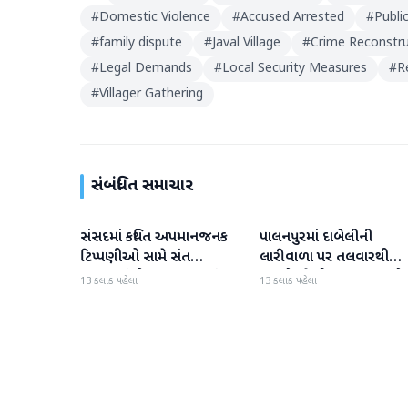
#
Domestic Violence
#
Accused Arrested
#
Publi
#
family dispute
#
Javal Village
#
Crime Reconstru
#
Legal Demands
#
Local Security Measures
#
R
#
Villager Gathering
સંબંધિત સમાચાર
સંસદમાં કથિત અપમાનજનક
પાલનપુરમાં દાબેલીની
બનાસકાંઠા
બનાસકાંઠા
ટિપ્પણીઓ સામે સંત
લારીવાળા પર તલવારથી
સમાજમાં રોષ: પાલનપુરમાં
હુમલો: બે ઈજાગ્રસ્ત, આરો
13 કલાક પહેલા
13 કલાક પહેલા
VHP સાથે મળીને અધિક
સામે કડક કાર્યવાહીની માંગ
કલેક્ટરને આવેદનપત્ર આપ્યું