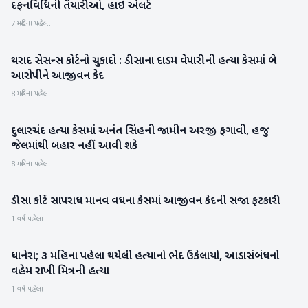
દફનવિધિની તૈયારીઓ, હાઇ એલર્ટ
7 મહિના પહેલા
થરાદ સેસન્સ કોર્ટનો ચુકાદો : ડીસાના દાડમ વેપારીની હત્યા કેસમાં બે
બનાસકાંઠા
આરોપીને આજીવન કેદ
8 મહિના પહેલા
દુલારચંદ હત્યા કેસમાં અનંત સિંહની જામીન અરજી ફગાવી, હજુ
રાષ્ટ્રીય
જેલમાંથી બહાર નહીં આવી શકે
8 મહિના પહેલા
ડીસા કોર્ટે સાપરાધ માનવ વધના કેસમાં આજીવન કેદની સજા ફટકારી
બનાસકાંઠા
1 વર્ષ પહેલા
ધાનેરા; ૩ મહિના પહેલા થયેલી હત્યાનો ભેદ ઉકેલાયો, આડાસંબંધનો
બનાસકાંઠા
વહેમ રાખી મિત્રની હત્યા
1 વર્ષ પહેલા