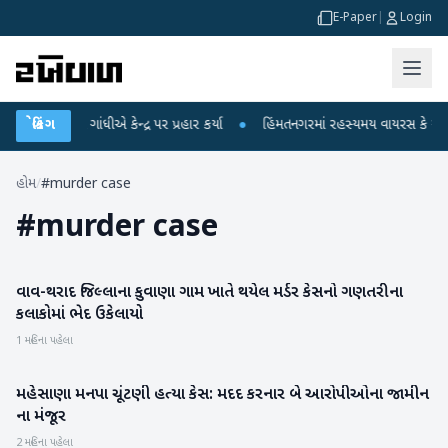
E-Paper
|
Login
રાહુલ ગાંધીએ કેન્દ્ર પર પ્રહાર કર્યા
બ્રેકિંગ
●
હિંમતનગરમાં રહસ્યમય વાયરસ કે ચાંદીપુર
હોમ
/
#murder case
#
murder case
વાવ-થરાદ જિલ્લાના કુવાણા ગામ ખાતે થયેલ મર્ડર કેસનો ગણતરીના
બનાસકાંઠા
કલાકોમાં ભેદ ઉકેલાયો
1 મહિના પહેલા
મહેસાણા મનપા ચૂંટણી હત્યા કેસ: મદદ કરનાર બે આરોપીઓના જામીન
મહેસાણા
ના મંજૂર
2 મહિના પહેલા