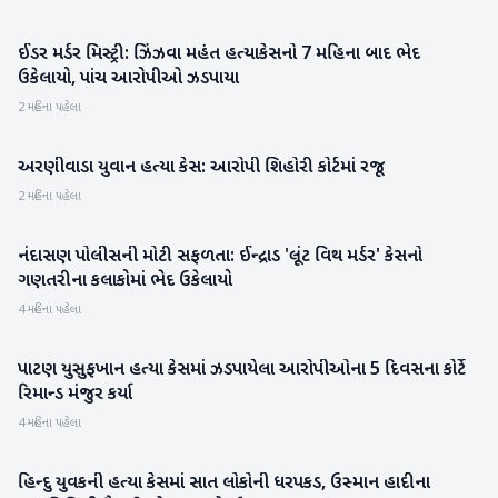
ઈડર મર્ડર મિસ્ટ્રી: ઝિંઝવા મહંત હત્યાકેસનો 7 મહિના બાદ ભેદ
અરવલ્લી
ઉકેલાયો, પાંચ આરોપીઓ ઝડપાયા
2 મહિના પહેલા
અરણીવાડા યુવાન હત્યા કેસ: આરોપી શિહોરી કોર્ટમાં રજૂ
બનાસકાંઠા
2 મહિના પહેલા
નંદાસણ પોલીસની મોટી સફળતા: ઈન્દ્રાડ 'લૂંટ વિથ મર્ડર' કેસનો
મહેસાણા
ગણતરીના કલાકોમાં ભેદ ઉકેલાયો
4 મહિના પહેલા
પાટણ યુસુફખાન હત્યા કેસમાં ઝડપાયેલા આરોપીઓના 5 દિવસના કોર્ટે
પાટણ
રિમાન્ડ મંજુર કર્યા
4 મહિના પહેલા
હિન્દુ યુવકની હત્યા કેસમાં સાત લોકોની ધરપકડ, ઉસ્માન હાદીના
રાષ્ટ્રીય