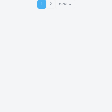
1
2
આગળ →