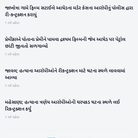
જાખોત્રા ગામે ફિલ્મ સટાઈલે આધેડના મર્ડર કેસના આરોપીનું પોલીસ દ્રારા
પાટણ
રી-કન્ટ્રક્શન કરાયું
1 વર્ષ પહેલા
પ્રેમીકાએ પોતાના પ્રેમીને પામવા દ્રશ્યમ ફિલ્મની જેમ આધેડ પર પેટ્રોલ
પાટણ
છાંટી જીવતો સળગાવ્યો
1 વર્ષ પહેલા
જાવલ; હત્યાના આરોપીઓને રીકન્ટ્રક્શન માટે ઘટના સ્થળે લાવવામાં
બનાસકાંઠા
આવ્યા
1 વર્ષ પહેલા
મહેસાણા; હત્યાના ત્રણેય આરોપીઓની ધરપકડ ઘટના સ્થળે લઈ
મહેસાણા
રિકન્ટ્રક્શન કર્યું
1 વર્ષ પહેલા