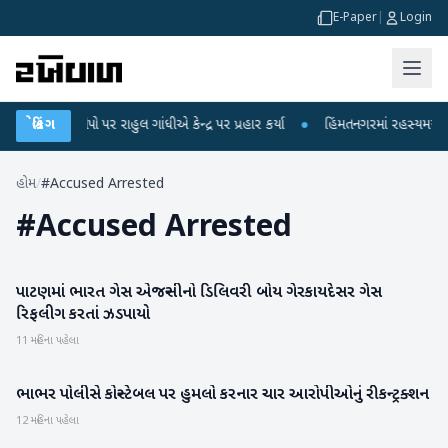
E-Paper
|
Login
કના આરોપો પર રાહુલ ગાંધીએ કેન્દ્ર પર પ્રહાર કર્યા
બ્રેકિંગ
●
હિંમતનગરમાં રહસ્યમય વાયરસ 
હોમ
/
#Accused Arrested
#
Accused Arrested
પાટણમાં ભારત ગેસ એજન્સીનો ડિલિવરી બોય ગેરકાયદેસર ગેસ
પાટણ
રિફલીગ કરતાં ઝડપાયો
11 મહિના પહેલા
ભાભર પોલીસે કોન્સ્ટેબલ પર હુમલો કરનાર ચાર આરોપીઓનું રીકન્ટ્રક્શન
બનાસકાંઠા
12 મહિના પહેલા