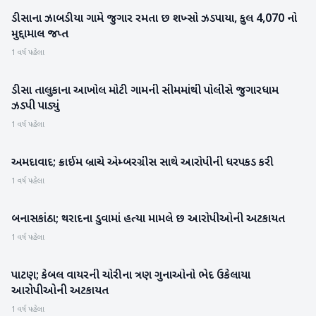
ડીસાના ઝાબડીયા ગામે જુગાર રમતા છ શખ્સો ઝડપાયા, કુલ 4,070 નો
બનાસકાંઠા
મુદ્દામાલ જપ્ત
1 વર્ષ પહેલા
ડીસા તાલુકાના આખોલ મોટી ગામની સીમમાંથી પોલીસે જુગારધામ
બનાસકાંઠા
ઝડપી પાડ્યું
1 વર્ષ પહેલા
અમદાવાદ; ક્રાઈમ બ્રાન્ચે એમ્બરગ્રીસ સાથે આરોપીની ધરપકડ કરી
ગુજરાત
1 વર્ષ પહેલા
બનાસકાંઠા; થરાદના ડુવામાં હત્યા મામલે છ આરોપીઓની અટકાયત
બનાસકાંઠા
1 વર્ષ પહેલા
પાટણ; કેબલ વાયરની ચોરીના ત્રણ ગુનાઓનો ભેદ ઉકેલાયા
પાટણ
આરોપીઓની અટકાયત
1 વર્ષ પહેલા