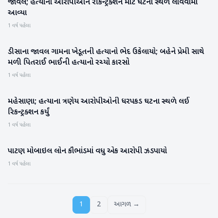
જાવલ; હત્યાના આરોપીઓને રીકન્ટ્રક્શન માટે ઘટના સ્થળે લાવવામાં
બનાસકાંઠા
આવ્યા
1 વર્ષ પહેલા
ડીસાના જાવલ ગામના ખેડૂતની હત્યાનો ભેદ ઉકેલાયો; બહેને પ્રેમી સાથે
બનાસકાંઠા
મળી પિતરાઈ ભાઈની હત્યાનો રચ્યો કારસો
1 વર્ષ પહેલા
મહેસાણા; હત્યાના ત્રણેય આરોપીઓની ધરપકડ ઘટના સ્થળે લઈ
મહેસાણા
રિકન્ટ્રક્શન કર્યું
1 વર્ષ પહેલા
પાટણ મોબાઇલ લોન કૌભાંડમાં વધુ એક આરોપી ઝડપાયો
પાટણ
1 વર્ષ પહેલા
1
2
આગળ →