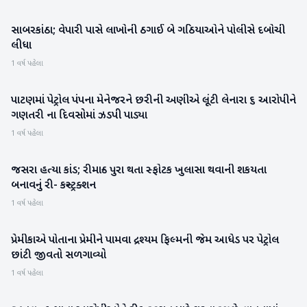
સાબરકાંઠા; વેપારી પાસે લાખોની ઠગાઈ બે ગઠિયાઓને પોલીસે દબોચી
સાબરકાંઠા
લીધા
1 વર્ષ પહેલા
પાટણમાં પેટ્રોલ પંપના મેનેજરને છરીની અણીએ લૂંટી લેનારા ૬ આરોપીને
પાટણ
ગણતરી ના દિવસોમાં ઝડપી પાડ્યા
1 વર્ષ પહેલા
જસરા હત્યા કાંડ; રીમાન્ડ પુરા થતા સ્ફોટક ખુલાસા થવાની શકયતા
બનાસકાંઠા
બનાવનું રી- કન્સ્ટ્રક્શન
1 વર્ષ પહેલા
પ્રેમીકાએ પોતાના પ્રેમીને પામવા દ્રશ્યમ ફિલ્મની જેમ આધેડ પર પેટ્રોલ
પાટણ
છાંટી જીવતો સળગાવ્યો
1 વર્ષ પહેલા