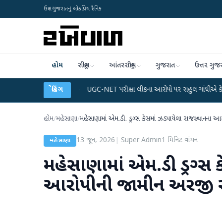
ઉત્તર ગુજરાતનું લોકપ્રિય દૈનિક
હોમ
રાષ્ટ્રીય
આંતરરાષ્ટ્રીય
ગુજરાત
ઉત્તર ગુજ
ડેટા પ્લાન
●
UGC-NET પરીક્ષા લીકના આરોપો પર રાહુલ ગાંધીએ કેન્દ્ર પર પ્રહાર કર્યા
બ્રેકિંગ
હોમ
/
મહેસાણા
/
મહેસાણામાં એમ.ડી. ડ્રગ્સ કેસમાં ઝડપાયેલા રાજસ્થાનના આ
13 જૂન, 2026
|
Super Admin
1
મિનિટ વાંચન
મહેસાણા
મહેસાણામાં એમ.ડી. ડ્રગ્સ
આરોપીની જામીન અરજી સેશ