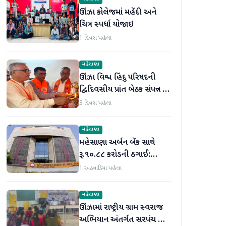
ઊંઝા કોલેજમાં મહેંદી અને
ચિત્ર સ્પર્ધા યોજાઇ
1 દિવસ પહેલા
મહેસાણા
ઊંઝા વિશ્વ હિંદુ પરિષદની
દ્વિદિવસીય પ્રાંત બેઠક સંપન્ન :
250 થી વધુ કાર્યકર્તાઓ
3 દિવસ પહેલા
જોડાયા
મહેસાણા
મહેસાણા અર્બન બેંક સાથે
રૂ.૧૦.૮૮ કરોડની ઠગાઈ:
લોનની મિલકતો પતિ-પત્નીએ
1 અઠવાડિયા પહેલા
વેચી મારી
મહેસાણા
ઊંઝામાં રાષ્ટ્રીય ગ્રામ સ્વરાજ
અભિયાન અંતર્ગત સરપંચ અને