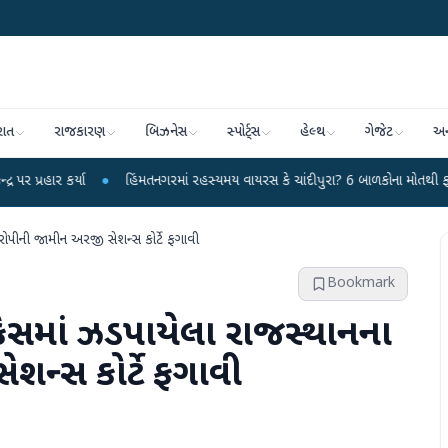
રાત
રાજકારણ
બિઝનેસ
સ્પોર્ટ્સ
હેલ્થ
ગેજેટ
અન
●
હિંમતનગરમાં રહસ્યમય વાયરસ કે ચાંદીપુરા? 6 બાળકોના મોતથી ફફડાટ
●
હવા
રોપીની જામીન અરજી સેશન્સ કોર્ટે ફગાવી
Bookmark
 કેસમાં ઝડપાયેલા રાજસ્થાનના
ન્સ કોર્ટે ફગાવી