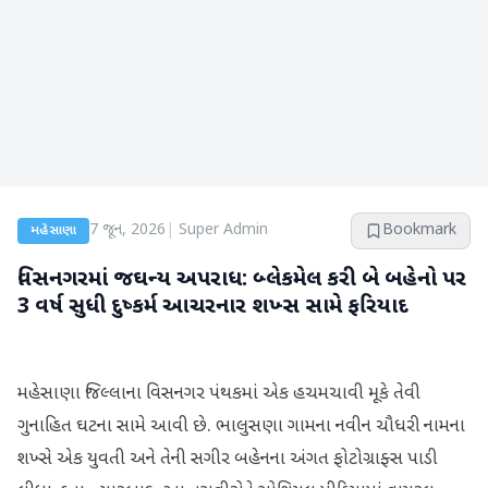
7 જૂન, 2026
|
Super Admin
Bookmark
મહેસાણા
વિસનગરમાં જઘન્ય અપરાધ: બ્લેકમેલ કરી બે બહેનો પર
3 વર્ષ સુધી દુષ્કર્મ આચરનાર શખ્સ સામે ફરિયાદ
મહેસાણા જિલ્લાના વિસનગર પંથકમાં એક હચમચાવી મૂકે તેવી
ગુનાહિત ઘટના સામે આવી છે. ભાલુસણા ગામના નવીન ચૌધરી નામના
શખ્સે એક યુવતી અને તેની સગીર બહેનના અંગત ફોટોગ્રાફ્સ પાડી