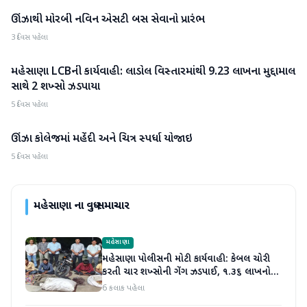
ઊંઝાથી મોરબી નવિન એસટી બસ સેવાનો પ્રારંભ
મહેસાણા
3 દિવસ પહેલા
મહેસાણા LCBની કાર્યવાહી: લાડોલ વિસ્તારમાંથી 9.23 લાખના મુદ્દામાલ
મહેસાણા
સાથે 2 શખ્સો ઝડપાયા
5 દિવસ પહેલા
ઊંઝા કોલેજમાં મહેંદી અને ચિત્ર સ્પર્ધા યોજાઇ
મહેસાણા
5 દિવસ પહેલા
મહેસાણા
ના વધુ સમાચાર
મહેસાણા
મહેસાણા પોલીસની મોટી કાર્યવાહી: કેબલ ચોરી
કરતી ચાર શખ્સોની ગેંગ ઝડપાઈ, ૧.૩૬ લાખનો
મુદ્દામાલ જપ્ત
6 કલાક પહેલા