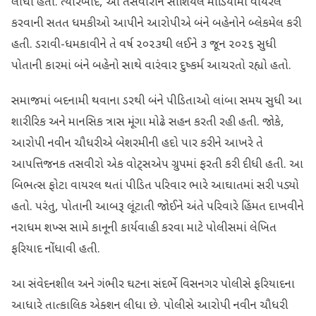
લીધા હતા. ત્યારબાદ, આ તસવીરોને સોશિયલ મીડિયામાં વાયરલ
કરવાની સતત ધમકીઓ આપીને આરોપીએ બંને બહેનોને બ્લેકમેલ કરી
હતી. ડરાવી-ધમકાવીને તે વર્ષ ૨૦૨૩થી લઈને ૩ જૂન ૨૦૨૬ સુધી
પોતાની કારમાં બંને બહેનો સાથે વારંવાર દુષ્કર્મ આચરતો રહ્યો હતો.
સમાજમાં બદનામી થવાના ડરથી બંને પીડિતાઓ લાંબા સમય સુધી આ
શારીરિક અને માનસિક ત્રાસ મૂંગા મોઢે સહન કરતી રહી હતી. જોકે,
આરોપી નવીન ચૌધરીએ બેશરમીની હદો પાર કરીને આખરે તે
આપત્તિજનક તસવીરો એક વોટ્સએપ ગ્રુપમાં ફરતી કરી દીધી હતી. આ
બિભત્સ ફોટા વાયરલ થતાં પીડિત પરિવાર ભારે આઘાતમાં સરી પડ્યો
હતો. પરંતુ, પોતાની આબરૂ લૂંટાતી જોઈને અંતે પરિવારે હિંમત દાખવીને
નરાધમ શખ્સ સામે કાનૂની કાર્યવાહી કરવા માટે પોલીસમાં લેખિત
ફરિયાદ નોંધાવી હતી.
આ સંવેદનશીલ અને ગંભીર ઘટના સંદર્ભે વિસનગર પોલીસે ફરિયાદના
આધારે તાત્કાલિક એક્શન લીધા છે. પોલીસે આરોપી નવીન ચૌધરી