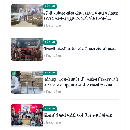
મહેસાણા
કડીની રામેશ્વર સોસાયટીમાં દારૂનો વેપલો પર્દાફાશ:
૧૪.૨૨ લાખના મુદ્દામાલ સાથે એક શખ્સની
ધરપકડ
2 દિવસ પહેલા
મહેસાણા
ઊંઝાથી મોરબી નવિન એસટી બસ સેવાનો પ્રારંભ
3 દિવસ પહેલા
મહેસાણા
મહેસાણા LCBની કાર્યવાહી: લાડોલ વિસ્તારમાંથી
9.23 લાખના મુદ્દામાલ સાથે 2 શખ્સો ઝડપાયા
5 દિવસ પહેલા
મહેસાણા
ઊંઝા કોલેજમાં મહેંદી અને ચિત્ર સ્પર્ધા યોજાઇ
5 દિવસ પહેલા