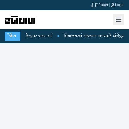
E-Paper
|
Login
ન્દ્ર પર પ્રહાર કર્યા
બ્રેકિંગ
●
હિંમતનગરમાં રહસ્યમય વાયરસ કે ચાંદીપુરા? 6 બાળકોના મ