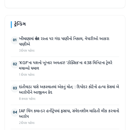
ટ્રેન્ડિંગ
ખીમાણામાં જાહેર રસ્તા પર ગંદા પાણીનો નિકાલ, વેપારીઓ આકરા
01
પાણીએ
3 દિવસ પહેલા
‘KGF’ના યશનો ખૂંખાર અવતાર! ‘ટોક્સિક’ના 4:38 મિનિટના ટ્રેલરે
02
મચાવ્યો ધમાલ
1 દિવસ પહેલા
દાંતીવાડા પાસે અકસ્માતમાં એકનું મોત; : દિયોદર કોર્ટનો હત્યા કેસમાં બે
03
આરોપીને આજીવન કેદ
8 કલાક પહેલા
IAF વિંગ કમાન્ડર હનીટ્રેપમાં ફસાયા, સંવેદનશીલ માહિતી લીક કરવાનો
04
આરોપ
2 દિવસ પહેલા