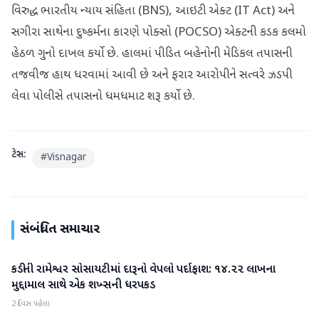
વિરુદ્ધ ભારતીય ન્યાય સંહિતા (BNS), આઇટી એક્ટ (IT Act) અને
સગીરા સાથેના દુષ્કર્મના કારણે પોક્સો (POCSO) એક્ટની કડક કલમો
હેઠળ ગુનો દાખલ કર્યો છે. હાલમાં પીડિત બહેનોની મેડિકલ તપાસની
તજવીજ હાથ ધરવામાં આવી છે અને ફરાર આરોપીને સત્વરે ઝડપી
લેવા પોલીસે તપાસનો ધમધમાટ શરૂ કર્યો છે.
ટેગ્સ:
#
Visnagar
સંબંધિત સમાચાર
કડીની રામેશ્વર સોસાયટીમાં દારૂનો વેપલો પર્દાફાશ: ૧૪.૨૨ લાખના
મહેસાણા
મુદ્દામાલ સાથે એક શખ્સની ધરપકડ
2 દિવસ પહેલા