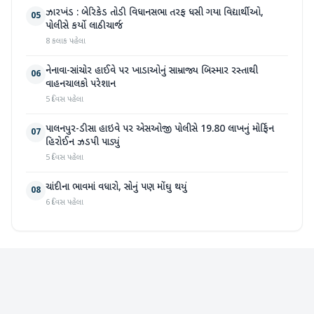
ઝારખંડ : બેરિકેડ તોડી વિધાનસભા તરફ ધસી ગયા વિદ્યાર્થીઓ,
05
પોલીસે કર્યો લાઠીચાર્જ
8 કલાક પહેલા
નેનાવા-સાંચોર હાઈવે પર ખાડાઓનું સામ્રાજ્ય બિસ્માર રસ્તાથી
06
વાહનચાલકો પરેશાન
5 દિવસ પહેલા
પાલનપુર-ડીસા હાઇવે પર એસઓજી પોલીસે 19.80 લાખનું મોર્ફિન
07
હિરોઈન ઝડપી પાડ્યું
5 દિવસ પહેલા
ચાંદીના ભાવમાં વધારો, સોનું પણ મોંઘુ થયું
08
6 દિવસ પહેલા