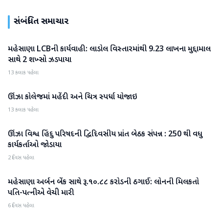
સંબંધિત સમાચાર
મહેસાણા LCBની કાર્યવાહી: લાડોલ વિસ્તારમાંથી 9.23 લાખના મુદ્દામાલ
મહેસાણા
સાથે 2 શખ્સો ઝડપાયા
13 કલાક પહેલા
ઊંઝા કોલેજમાં મહેંદી અને ચિત્ર સ્પર્ધા યોજાઇ
મહેસાણા
13 કલાક પહેલા
ઊંઝા વિશ્વ હિંદુ પરિષદની દ્વિદિવસીય પ્રાંત બેઠક સંપન્ન : 250 થી વધુ
મહેસાણા
કાર્યકર્તાઓ જોડાયા
2 દિવસ પહેલા
મહેસાણા અર્બન બેંક સાથે રૂ.૧૦.૮૮ કરોડની ઠગાઈ: લોનની મિલકતો
મહેસાણા
પતિ-પત્નીએ વેચી મારી
6 દિવસ પહેલા