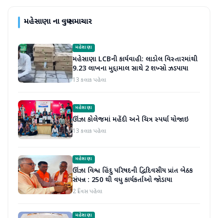
મહેસાણા
ના વધુ સમાચાર
મહેસાણા
મહેસાણા LCBની કાર્યવાહી: લાડોલ વિસ્તારમાંથી
9.23 લાખના મુદ્દામાલ સાથે 2 શખ્સો ઝડપાયા
13 કલાક પહેલા
મહેસાણા
ઊંઝા કોલેજમાં મહેંદી અને ચિત્ર સ્પર્ધા યોજાઇ
13 કલાક પહેલા
મહેસાણા
ઊંઝા વિશ્વ હિંદુ પરિષદની દ્વિદિવસીય પ્રાંત બેઠક
સંપન્ન : 250 થી વધુ કાર્યકર્તાઓ જોડાયા
2 દિવસ પહેલા
મહેસાણા