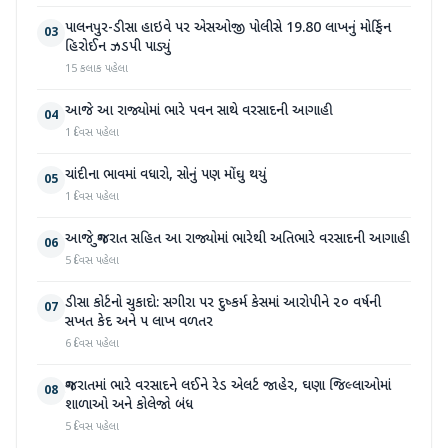
પાલનપુર-ડીસા હાઇવે પર એસઓજી પોલીસે 19.80 લાખનું મોર્ફિન
03
હિરોઈન ઝડપી પાડ્યું
15 કલાક પહેલા
આજે આ રાજ્યોમાં ભારે પવન સાથે વરસાદની આગાહી
04
1 દિવસ પહેલા
ચાંદીના ભાવમાં વધારો, સોનું પણ મોંઘુ થયું
05
1 દિવસ પહેલા
આજે ગુજરાત સહિત આ રાજ્યોમાં ભારેથી અતિભારે વરસાદની આગાહી
06
5 દિવસ પહેલા
ડીસા કોર્ટનો ચુકાદો: સગીરા પર દુષ્કર્મ કેસમાં આરોપીને ૨૦ વર્ષની
07
સખત કેદ અને ૫ લાખ વળતર
6 દિવસ પહેલા
ગુજરાતમાં ભારે વરસાદને લઈને રેડ એલર્ટ જાહેર, ઘણા જિલ્લાઓમાં
08
શાળાઓ અને કોલેજો બંધ
5 દિવસ પહેલા