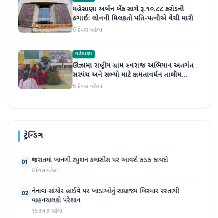
મહેસાણા અર્બન બેંક સાથે રૂ.૧૦.૮૮ કરોડની
ઠગાઈ: લોનની મિલકતો પતિ-પત્નીએ વેચી મારી
6 દિવસ પહેલા
મહેસાણા
ઊંઝામાં રાષ્ટ્રીય ગ્રામ સ્વરાજ અભિયાન અંતર્ગત
સરપંચ અને સભ્યો માટે ક્ષમતાવર્ધન તાલીમ
યોજાઈ
6 દિવસ પહેલા
ટ્રેન્ડિંગ
ગુજરાતમાં ખાનગી ટ્યુશન ક્લાસીસ પર આવશે કડક કાયદો
01
6 દિવસ પહેલા
નેનાવા-સાંચોર હાઈવે પર ખાડાઓનું સામ્રાજ્ય બિસ્માર રસ્તાથી
02
વાહનચાલકો પરેશાન
15 કલાક પહેલા