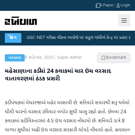
E-Paper
|
Login
ન
●
બ્રેકિંગ
UGC-NET પરીક્ષા લીકના આરોપો પર રાહુલ ગાંધીએ કેન્દ્ર પર પ્રહાર કર્યા
●
8 સપ્ટેમ્બર, 2025
|
Super Admin
Bookmark
મહેસાણા
મહેસાણાના કડીમાં 24 કલાકમાં ચાર ઇંચ વરસાદ
વાતાવરણમાં ઠંડક પ્રસરી
કડી પંથકમાં મેઘરાજાએ મહેર વરસાવી છે. શનિવારે સવારથી શરૂ થયેલો
ધીમી ધારનો વરસાદ રવિવાર બપોર સુધી ચાલુ રહ્યો હતો. છેલ્લા 24
કલાકમાં કડી વિસ્તારમાં 4.5 ઇંચ વરસાદ નોંધાયો છે. શનિવારે રાત્રે 8
વાગ્યા સુધીમાં અઢી ઇંચ વરસાદ સરકારી ચોપડે નોંધાયો હતો. હવામાન