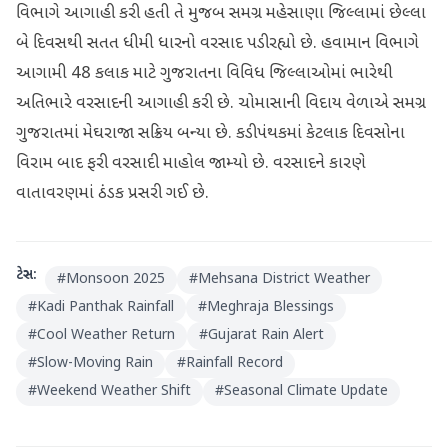
વિભાગે આગાહી કરી હતી તે મુજબ સમગ્ર મહેસાણા જિલ્લામાં છેલ્લા
બે દિવસથી સતત ધીમી ધારનો વરસાદ પડી રહ્યો છે. હવામાન વિભાગે
આગામી 48 કલાક માટે ગુજરાતના વિવિધ જિલ્લાઓમાં ભારેથી
અતિભારે વરસાદની આગાહી કરી છે. ચોમાસાની વિદાય વેળાએ સમગ્ર
ગુજરાતમાં મેઘરાજા સક્રિય બન્યા છે. કડી પંથકમાં કેટલાક દિવસોના
વિરામ બાદ ફરી વરસાદી માહોલ જામ્યો છે. વરસાદને કારણે
વાતાવરણમાં ઠંડક પ્રસરી ગઈ છે.
ટેગ્સ:
#
Monsoon 2025
#
Mehsana District Weather
#
Kadi Panthak Rainfall
#
Meghraja Blessings
#
Cool Weather Return
#
Gujarat Rain Alert
#
Slow-Moving Rain
#
Rainfall Record
#
Weekend Weather Shift
#
Seasonal Climate Update