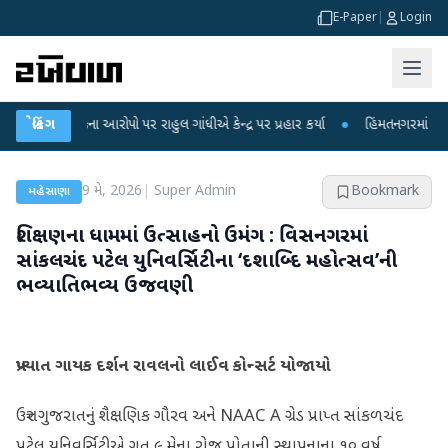
E-Paper
|
Login
 લીકના આરોપો પર રાહુલ ગાંધીએ કેન્દ્ર પર પ્રહાર કર્યા
બ્રેકિંગ
●
હિંમતનગરમાં રહસ્યમય વાય
9 મે, 2026
|
Super Admin
Bookmark
મહેસાણા
શિક્ષણના ધામમાં ઉત્સાહનો ઉમંગ : વિસનગરમાં
સાંકલચંદ પટેલ યુનિવર્સિટીના ‘દશાબ્દિ મહોત્સવ’ની
ભવ્યાતિભવ્ય ઉજવણી
પ્રખ્યાત ગાયક દર્શન રાવલનો લાઈવ કોન્સર્ટ યોજાયો
ઉત્તર ગુજરાતનું શૈક્ષણિક ગૌરવ અને NAAC A ગ્રેડ પ્રાપ્ત સાંકળચંદ
પટેલ યુનિવર્સિટીએ ગત ૯ મેના રોજ પોતાની સ્થાપનાના ૧૦ વર્ષ