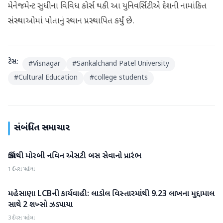
મેનેજમેન્ટ સુધીના વિવિધ કોર્સ થકી આ યુનિવર્સિટીએ દેશની નામાંકિત
સંસ્થાઓમાં પોતાનું સ્થાન પ્રસ્થાપિત કર્યું છે.
ટેગ્સ:
#
Visnagar
#
Sankalchand Patel University
#
Cultural Education
#
college students
સંબંધિત સમાચાર
ઊંઝાથી મોરબી નવિન એસટી બસ સેવાનો પ્રારંભ
મહેસાણા
1 દિવસ પહેલા
મહેસાણા LCBની કાર્યવાહી: લાડોલ વિસ્તારમાંથી 9.23 લાખના મુદ્દામાલ
મહેસાણા
સાથે 2 શખ્સો ઝડપાયા
3 દિવસ પહેલા