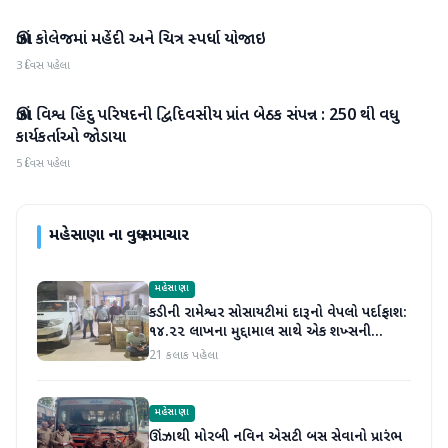
ઊંઝા કોલેજમાં મહેંદી અને ચિત્ર સ્પર્ધા યોજાઇ
મહેસાણા
3 દિવસ પહેલા
ઊંઝા વિશ્વ હિંદુ પરિષદની દ્વિદિવસીય પ્રાંત બેઠક સંપન્ન : 250 થી વધુ
મહેસાણા
કાર્યકર્તાઓ જોડાયા
5 દિવસ પહેલા
મહેસાણા
ના વધુ સમાચાર
મહેસાણા
કડીની રામેશ્વર સોસાયટીમાં દારૂનો વેપલો પર્દાફાશ:
૧૪.૨૨ લાખના મુદ્દામાલ સાથે એક શખ્સની
ધરપકડ
21 કલાક પહેલા
મહેસાણા
ઊંઝાથી મોરબી નવિન એસટી બસ સેવાનો પ્રારંભ