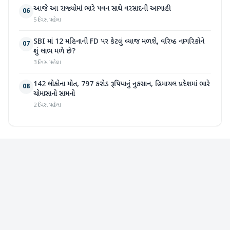
આજે આ રાજ્યોમાં ભારે પવન સાથે વરસાદની આગાહી
06
5 દિવસ પહેલા
SBI માં 12 મહિનાની FD પર કેટલું વ્યાજ મળશે, વરિષ્ઠ નાગરિકોને
07
શું લાભ મળે છે?
3 દિવસ પહેલા
142 લોકોના મોત, 797 કરોડ રૂપિયાનું નુકસાન, હિમાચલ પ્રદેશમાં ભારે
08
ચોમાસાનો સામનો
2 દિવસ પહેલા