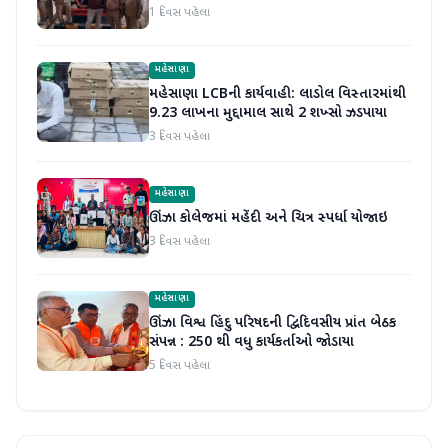
1 દિવસ પહેલા
મહેસાણા
મહેસાણા LCBની કાર્યવાહી: લાડોલ વિસ્તારમાંથી
9.23 લાખના મુદ્દામાલ સાથે 2 શખ્સો ઝડપાયા
3 દિવસ પહેલા
મહેસાણા
ઊંઝા કોલેજમાં મહેંદી અને ચિત્ર સ્પર્ધા યોજાઇ
3 દિવસ પહેલા
મહેસાણા
ઊંઝા વિશ્વ હિંદુ પરિષદની દ્વિદિવસીય પ્રાંત બેઠક
સંપન્ન : 250 થી વધુ કાર્યકર્તાઓ જોડાયા
5 દિવસ પહેલા