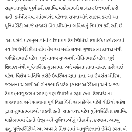
સફળતાપૂર્વક પૂર્ણ કરી દશાબ્દિ મહોત્સવની શાનદાર ઉજવણી કરી
હતી. કર્મવીર સ્વ. સાંકળચંદ પટેલના સપનાઓને સાકાર કરતી આ
યુનિવર્સિટી આજે હજારો વિદ્યાર્થીઓના ભવિષ્યનું નિર્માણ કરી રહી છે.
આ પ્રસંગે મહાનુભાવોની ગરિમામય ઉપસ્થિતિએ દશાબ્દિ મહોત્સવમાં
નવ રંગ ઉમેરી દીધા હોય તેમ આ મહોત્સવમાં ગુજરાતના કાયદા મંત્રી
ઋષિકેશભાઈ પટેલ, પૂર્વ નાયબ મુખ્યમંત્રી નીતિનભાઈ પટેલ, પૂર્વ
શિક્ષણ મંત્રી ભુપેન્દ્રસિંહ ચુડાસમા, અને મહેસાણાના સાંસદ હરીભાઈ
પટેલ, વિશેષ અતિથિ તરીકે ઉપસ્થિત રહ્યા હતા. આ ઉપરાંત મીડિયા
જગતના અગ્રણીઓ રોનકભાઈ પટેલ (ABP અસ્મિતા) અને અજય
ઉમટ (નવગુજરાત સમય) પણ ઉપસ્થિત રહ્યા હતા. ઉત્તર પ્રદેશના
રાજ્યપાલ અને સંસ્થાના પૂર્વ વિદ્યાર્થિની આનંદીબેન પટેલે વીડિયો સંદેશ
દ્વારા શુભકામનાઓ પાઠવી હતી. સાંકલચંદ પટેલ યુનિવર્સિટીના દશાબ્દિ
મહોત્સવમાં ટેકનોલોજી અને સુવિધાઓનું લોકાર્પણ કરવામાં આવ્યું
હતું. યુનિવર્સિટીએ આ અવસરે શિક્ષણમાં આધુનિકતાનો ઉમેરો કરતા બે