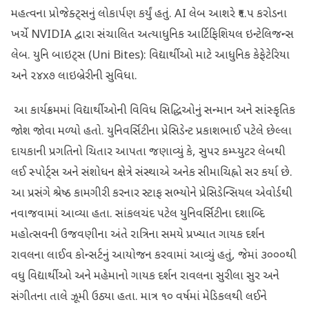
મહત્વના પ્રોજેક્ટ્સનું લોકાર્પણ કર્યું હતું. AI લેબ આશરે ₹૧.૫ કરોડના
ખર્ચે NVIDIA દ્વારા સંચાલિત અત્યાધુનિક આર્ટિફિશિયલ ઇન્ટેલિજન્સ
લેબ. યુનિ બાઇટ્સ (Uni Bites): વિદ્યાર્થીઓ માટે આધુનિક કેફેટેરિયા
અને ૨૪x૭ લાઇબ્રેરીની સુવિધા.
આ કાર્યક્રમમાં વિદ્યાર્થીઓની વિવિધ સિદ્ધિઓનું સન્માન અને સાંસ્કૃતિક
જોશ જોવા મળ્યો હતો. યુનિવર્સિટીના પ્રેસિડેન્ટ પ્રકાશભાઈ પટેલે છેલ્લા
દાયકાની પ્રગતિનો ચિતાર આપતા જણાવ્યું કે, સુપર કમ્પ્યુટર લેબથી
લઈ સ્પોર્ટ્સ અને સંશોધન ક્ષેત્રે સંસ્થાએ અનેક સીમાચિહ્નો સર કર્યા છે.
આ પ્રસંગે શ્રેષ્ઠ કામગીરી કરનાર સ્ટાફ સભ્યોને પ્રેસિડેન્સિયલ એવોર્ડથી
નવાજવામાં આવ્યા હતા. સાંકલચંદ પટેલ યુનિવર્સિટીના દશાબ્દિ
મહોત્સવની ઉજવણીના અંતે રાત્રિના સમયે પ્રખ્યાત ગાયક દર્શન
રાવલના લાઈવ કોન્સર્ટનું આયોજન કરવામાં આવ્યું હતું, જેમાં ૩૦૦૦થી
વધુ વિદ્યાર્થીઓ અને મહેમાનો ગાયક દર્શન રાવલના સુરીલા સુર અને
સંગીતના તાલે ઝૂમી ઉઠ્યા હતા. માત્ર ૧૦ વર્ષમાં મેડિકલથી લઈને