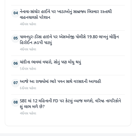
નેનાવા-સાંચોર હાઈવે પર ખાડાઓનું સામ્રાજ્ય બિસ્માર રસ્તાથી
04
વાહનચાલકો પરેશાન
4 દિવસ પહેલા
પાલનપુર-ડીસા હાઇવે પર એસઓજી પોલીસે 19.80 લાખનું મોર્ફિન
05
હિરોઈન ઝડપી પાડ્યું
4 દિવસ પહેલા
ચાંદીના ભાવમાં વધારો, સોનું પણ મોંઘુ થયું
06
5 દિવસ પહેલા
આજે આ રાજ્યોમાં ભારે પવન સાથે વરસાદની આગાહી
07
6 દિવસ પહેલા
SBI માં 12 મહિનાની FD પર કેટલું વ્યાજ મળશે, વરિષ્ઠ નાગરિકોને
08
શું લાભ મળે છે?
4 દિવસ પહેલા