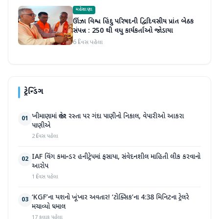
મહેસાણા
ઊંઝા વિશ્વ હિંદુ પરિષદની દ્વિદિવસીય પ્રાંત બેઠક
સંપન્ન : 250 થી વધુ કાર્યકર્તાઓ જોડાયા
6 દિવસ પહેલા
ટ્રેન્ડિંગ
ખીમાણામાં જાહેર રસ્તા પર ગંદા પાણીનો નિકાલ, વેપારીઓ આકરા
01
પાણીએ
2 દિવસ પહેલા
IAF વિંગ કમાન્ડર હનીટ્રેપમાં ફસાયા, સંવેદનશીલ માહિતી લીક કરવાનો
02
આરોપ
1 દિવસ પહેલા
‘KGF’ના યશનો ખૂંખાર અવતાર! ‘ટોક્સિક’ના 4:38 મિનિટના ટ્રેલરે
03
મચાવ્યો ધમાલ
17 કલાક પહેલા