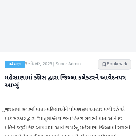
5 નવેમ્બર, 2025
|
Super Admin
Bookmark
મહેસાણા
મહેસાણામાં કોંગ્રેસ દ્વારા જિલ્લા કલેકટરને આવેદનપત્ર
આપ્યું
ગુજરાતમાં સગર્ભા માતા-મહિલાઓને પોષણક્ષમ આહાર મળી રહે એ
માટે સરકાર દ્વારા "માતૃશક્તિ યોજના"હેઠળ સગર્ભા માતાઓને દર
મહિને જરૂરી કીટ આપવામાં આવે છે.પરંતુ મહેસાણા જિલ્લામાં સગર્ભા