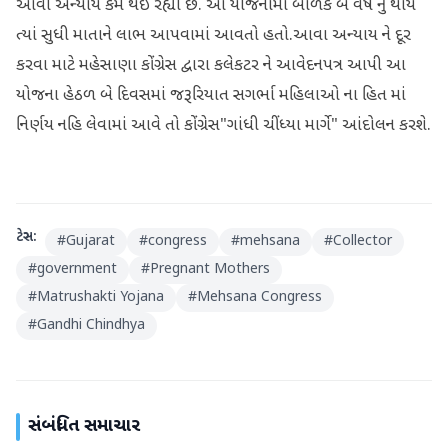
આવો અન્યાય કેમ થઈ રહ્યો છે. આ યોજનામાં બાળક બે વર્ષ નું થાય
ત્યાં સુધી માતાને લાભ આપવામાં આવતો હતો.આવા અન્યાય ને દૂર
કરવા માટે મહેસાણા કોંગ્રેસ દ્વારા કલેકટર ને આવેદનપત્ર આપી આ
યોજના હેઠળ બે દિવસમાં જરૂરિયાત સગર્ભા મહિલાઓ ના હિત માં
નિર્ણય નહિ લેવામાં આવે તો કોંગ્રેસ"ગાંધી ચીંધ્યા માર્ગે" આંદોલન કરશે.
ટેગ્સ:
#
Gujarat
#
congress
#
mehsana
#
Collector
#
government
#
Pregnant Mothers
#
Matrushakti Yojana
#
Mehsana Congress
#
Gandhi Chindhya
સંબંધિત સમાચાર