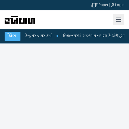
E-Paper
|
Login
ેન્દ્ર પર પ્રહાર કર્યા
બ્રેકિંગ
●
હિંમતનગરમાં રહસ્યમય વાયરસ કે ચાંદીપુરા? 6 બાળકોના મ