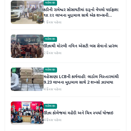
મહેસાણા
કડીની રામેશ્વર સોસાયટીમાં દારૂનો વેપલો પર્દાફાશ:
૧૪.૨૨ લાખના મુદ્દામાલ સાથે એક શખ્સની
ધરપકડ
1 દિવસ પહેલા
મહેસાણા
ઊંઝાથી મોરબી નવિન એસટી બસ સેવાનો પ્રારંભ
2 દિવસ પહેલા
મહેસાણા
મહેસાણા LCBની કાર્યવાહી: લાડોલ વિસ્તારમાંથી
9.23 લાખના મુદ્દામાલ સાથે 2 શખ્સો ઝડપાયા
4 દિવસ પહેલા
મહેસાણા
ઊંઝા કોલેજમાં મહેંદી અને ચિત્ર સ્પર્ધા યોજાઇ
4 દિવસ પહેલા