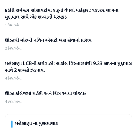
કડીની રામેશ્વર સોસાયટીમાં દારૂનો વેપલો પર્દાફાશ: ૧૪.૨૨ લાખના
મહેસાણા
મુદ્દામાલ સાથે એક શખ્સની ધરપકડ
1 દિવસ પહેલા
ઊંઝાથી મોરબી નવિન એસટી બસ સેવાનો પ્રારંભ
મહેસાણા
2 દિવસ પહેલા
મહેસાણા LCBની કાર્યવાહી: લાડોલ વિસ્તારમાંથી 9.23 લાખના મુદ્દામાલ
મહેસાણા
સાથે 2 શખ્સો ઝડપાયા
4 દિવસ પહેલા
ઊંઝા કોલેજમાં મહેંદી અને ચિત્ર સ્પર્ધા યોજાઇ
મહેસાણા
4 દિવસ પહેલા
મહેસાણા
ના વધુ સમાચાર