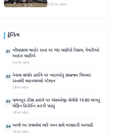
2 દિવસ પહેલા
ટ્રેન્ડિંગ
ખીમાણામાં જાહેર રસ્તા પર ગંદા પાણીનો નિકાલ, વેપારીઓ
01
આકરા પાણીએ
8 કલાક પહેલા
નેનાવા-સાંચોર હાઈવે પર ખાડાઓનું સામ્રાજ્ય બિસ્માર
02
રસ્તાથી વાહનચાલકો પરેશાન
2 દિવસ પહેલા
પાલનપુર-ડીસા હાઇવે પર એસઓજી પોલીસે 19.80 લાખનું
03
મોર્ફિન હિરોઈન ઝડપી પાડ્યું
2 દિવસ પહેલા
આજે આ રાજ્યોમાં ભારે પવન સાથે વરસાદની આગાહી
04
3 દિવસ પહેલા