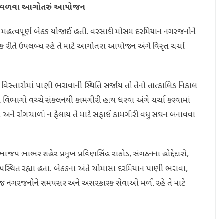
ોંચી વળવા આગોતરું આયોજન
ે મહત્વપૂર્ણ બેઠક યોજાઈ હતી. વરસાદી મોસમ દરમિયાન નગરજનોને
 રીતે ઉપલબ્ધ રહે તે માટે આગોતરા આયોજન અંગે વિસ્તૃત ચર્ચા
્તારોમાં પાણી ભરાવાની સ્થિતિ સર્જાય તો તેનો તાત્કાલિક નિકાલ
ંધિત વિભાગો વચ્ચે સંકલનથી કામગીરી હાથ ધરવા અંગે ચર્ચા કરવામાં
અને રોગચાળો ન ફેલાય તે માટે સફાઈ કામગીરી વધુ સઘન બનાવવા
પ ભાભર શહેર પ્રમુખ પ્રવિણસિંહ રાઠોડ, સંગઠનના હોદ્દેદારો,
્થિત રહ્યા હતા. બેઠકના અંતે ચોમાસા દરમિયાન પાણી ભરાવા,
તેમજ નગરજનોને સમયસર અને અસરકારક સેવાઓ મળી રહે તે માટે