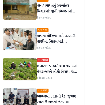
વાવ પંચાયતનું સ્થળાંતર
વિવાદમાં: જૂની ઇમારતમાં
કામકાજ શરૂ છતાં નવું મકાન
8 કલાક પહેલા
અધૂરું
વાવ-થરાદ
વાવના મોરિખા ગામે વરસાદી
પાણીના નિકાલ માટે
ગ્રામજનોએ મામલતદારને
8 કલાક પહેલા
આવેદનપત્ર પાઠવ્યું
બનાસકાંઠા
બનાસકાંઠા અને વાવ-થરાદમાં
મેઘરાજાએ લીધો વિરામ: ઉઘાડ
નીકળતાં ખેડૂતોમાં આનંદનો
1 દિવસ પહેલા
માહોલ
વાવ-થરાદ
ભાભરમાં LCBની રેડ: જુગાર
રમતા 5 શખ્સો ઝડપાયા