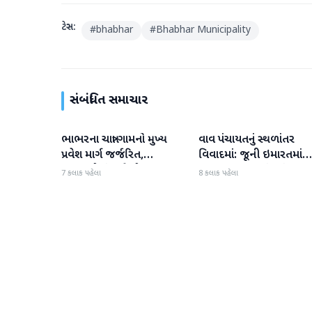
ટેગ્સ:
#
bhabhar
#
Bhabhar Municipality
સંબંધિત સમાચાર
ભાભરના ચાત્રા ગામનો મુખ્ય
વાવ પંચાયતનું સ્થળાંતર
વાવ-થરાદ
વાવ-થરાદ
પ્રવેશ માર્ગ જર્જરિત,
વિવાદમાં: જૂની ઇમારતમાં
ગ્રામજનોમાં ભારે રોષ
કામકાજ શરૂ છતાં નવું મકાન
7 કલાક પહેલા
8 કલાક પહેલા
અધૂરું