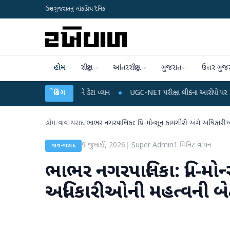
ઉત્તર ગુજરાતનું લોકપ્રિય દૈનિક
હોમ
રાષ્ટ્રીય
આંતરરાષ્ટ્રીય
ગુજરાત
ઉત્તર ગુજ
ઈલ રિચાર્જ અને ડેટા પ્લાન
બ્રેકિંગ
●
UGC-NET પરીક્ષા લીકના આરોપો પર રાહુલ ગાંધીએ કેન્દ્ર 
હોમ
/
વાવ-થરાદ
/
ભાભર નગરપાલિકા: પ્રિ-મોન્સૂન કામગીરી અંગે અધિકાર
9 જુલાઈ, 2026
|
Super Admin
1
મિનિટ વાંચન
વાવ-થરાદ
ભાભર નગરપાલિકા: પ્રિ-મોન
અધિકારીઓની મહત્વની બ