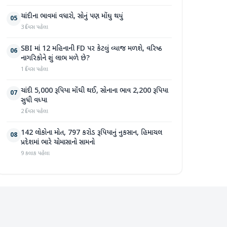
ચાંદીના ભાવમાં વધારો, સોનું પણ મોંઘુ થયું
05
3 દિવસ પહેલા
SBI માં 12 મહિનાની FD પર કેટલું વ્યાજ મળશે, વરિષ્ઠ
06
નાગરિકોને શું લાભ મળે છે?
1 દિવસ પહેલા
ચાંદી 5,000 રૂપિયા મોંઘી થઈ, સોનાના ભાવ 2,200 રૂપિયા
07
સુધી વધ્યા
2 દિવસ પહેલા
142 લોકોના મોત, 797 કરોડ રૂપિયાનું નુકસાન, હિમાચલ
08
પ્રદેશમાં ભારે ચોમાસાનો સામનો
9 કલાક પહેલા