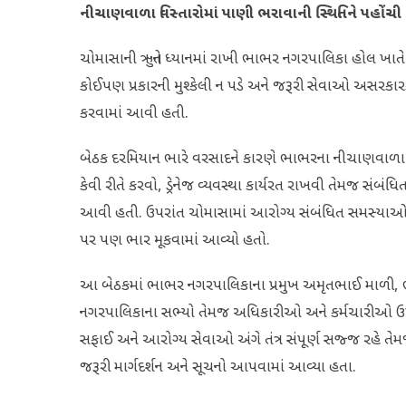
નીચાણવાળા વિસ્તારોમાં પાણી ભરાવાની સ્થિતિને પહ
ચોમાસાની ઋતુને ધ્યાનમાં રાખી ભાભર નગરપાલિકા હોલ ખાત
કોઈપણ પ્રકારની મુશ્કેલી ન પડે અને જરૂરી સેવાઓ અસરકારક
કરવામાં આવી હતી.
બેઠક દરમિયાન ભારે વરસાદને કારણે ભાભરના નીચાણવાળા વિસ
કેવી રીતે કરવો, ડ્રેનેજ વ્યવસ્થા કાર્યરત રાખવી તેમજ સંબ
આવી હતી. ઉપરાંત ચોમાસામાં આરોગ્ય સંબંધિત સમસ્યાઓ 
પર પણ ભાર મૂકવામાં આવ્યો હતો.
આ બેઠકમાં ભાભર નગરપાલિકાના પ્રમુખ અમૃતભાઈ માળી, ભાજ
નગરપાલિકાના સભ્યો તેમજ અધિકારીઓ અને કર્મચારીઓ ઉપસ
સફાઈ અને આરોગ્ય સેવાઓ અંગે તંત્ર સંપૂર્ણ સજ્જ રહે 
જરૂરી માર્ગદર્શન અને સૂચનો આપવામાં આવ્યા હતા.