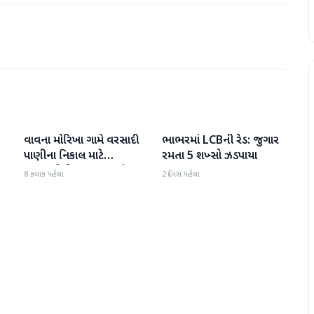
વાવના મોરિખા ગામે વરસાદી
ભાભરમાં LCBની રેડ: જુગાર
વાવ-થરાદ
વાવ-થરાદ
પાણીના નિકાલ માટે
રમતા 5 શખ્સો ઝડપાયા
ગ્રામજનોએ મામલતદારને
8 કલાક પહેલા
2 દિવસ પહેલા
આવેદનપત્ર પાઠવ્યું