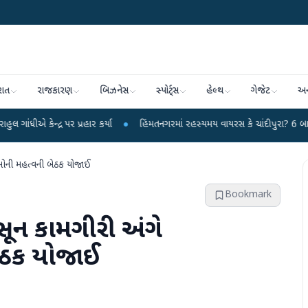
રાત
રાજકારણ
બિઝનેસ
સ્પોર્ટ્સ
હેલ્થ
ગેજેટ
અન
પર પ્રહાર કર્યા
●
હિંમતનગરમાં રહસ્યમય વાયરસ કે ચાંદીપુરા? 6 બાળકોના મોતથી ફ
ીઓની મહત્વની બેઠક યોજાઈ
Bookmark
્સૂન કામગીરી અંગે
ેઠક યોજાઈ