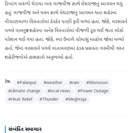
ડિબાંગ વાદળો ઘેરાયા બાદ ગાજવીજ સાથે મેઘરાજાનું આગમન થયું
હતું. ગાજવીજ અને પવન સાથે મેઘરાજાનું આગમન થતા શહેરના
નીચાણવાળા વિસ્તારોમાં ઠેરઠેર પાણી ફરી વળ્યાં હતા. જોકે, વરસાદને
પગલે પાલનપુર શહેરના અનેક વિસ્તારોમાં વીજળી ડૂલ થઈ જતા લોકો
પરેશાન થઈ ગયા હતા. જોકે, ભર ઉનાળે ચોમાસું માહોલ જોવા મળ્યો
હતો. જેમાં વરસાદને પગલે વાતાવરણમાં ઠંડક પ્રસરતા ગરમીથી ત્રસ્ત
શહેરીજનોએ હાશકારો અનુભવ્યો હતો.
ટેગ્સ:
#
Palanpur
#
weather
#
rain
#
Monsoon
#
climate change
#
local news
#
Power Outage
#
Heat Relief
#
Thunder
#
Meghraja
સંબંધિત સમાચાર