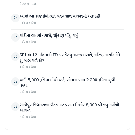
2 કલાક પહેલા
આજે આ રાજ્યોમાં ભારે પવન સાથે વરસાદની આગાહી
04
3 દિવસ પહેલા
ચાંદીના ભાવમાં વધારો, સોનું પણ મોંઘુ થયું
05
3 દિવસ પહેલા
SBI માં 12 મહિનાની FD પર કેટલું વ્યાજ મળશે, વરિષ્ઠ નાગરિકોને
06
શું લાભ મળે છે?
1 દિવસ પહેલા
ચાંદી 5,000 રૂપિયા મોંઘી થઈ, સોનાના ભાવ 2,200 રૂપિયા સુધી
07
વધ્યા
2 દિવસ પહેલા
બાંકીપુર વિધાનસભા બેઠક પર પ્રશાંત કિશોર 8,000 થી વધુ મતોથી
08
આગળ
4 દિવસ પહેલા