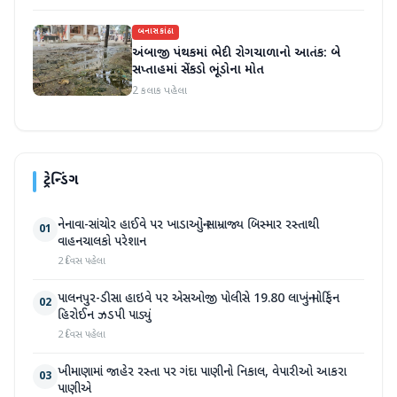
બનાસકાંઠા
અંબાજી પંથકમાં ભેદી રોગચાળાનો આતંક: બે
સપ્તાહમાં સેંકડો ભૂંડોના મોત
2 કલાક પહેલા
ટ્રેન્ડિંગ
નેનાવા-સાંચોર હાઈવે પર ખાડાઓનું સામ્રાજ્ય બિસ્માર રસ્તાથી
01
વાહનચાલકો પરેશાન
2 દિવસ પહેલા
પાલનપુર-ડીસા હાઇવે પર એસઓજી પોલીસે 19.80 લાખનું મોર્ફિન
02
હિરોઈન ઝડપી પાડ્યું
2 દિવસ પહેલા
ખીમાણામાં જાહેર રસ્તા પર ગંદા પાણીનો નિકાલ, વેપારીઓ આકરા
03
પાણીએ