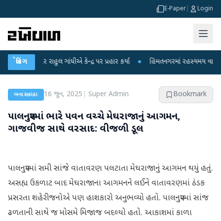
E-Paper
|
Login
પો પર રાહુલ ગાંધીએ કેન્દ્ર પર પ્રહાર કર્યા
બ્રેકિંગ
●
હિંમતનગરમાં રહસ્યમય વાયરસ કે ચાં
16 જૂન, 2025
|
Super Admin
Bookmark
બનાસકાંઠા
પાલનપુરમાં ભારે પવન વચ્ચે મેઘરાજાનું આગમન,
ગાજવીજ સાથે વરસાદ: વીજળી ડૂલ
પાલનપુરમાં સમી સાંજે વાતાવરણ પલટાતા મેઘરાજાનું આગમન થયું હતું.
અસહ્ય ઉકળાટ બાદ મેઘરાજાના આગમનને લઈને વાતાવરણમાં ઠંડક
પ્રસરતા શહેરીજનોએ પણ હાશકારો અનુભવ્યો હતો. પાલનપુરમાં સાંજ
ઢળતાની સાથે જ મોસમે મિજાજ બદલ્યો હતો. આકાશમાં કાળા