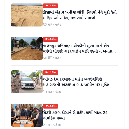
બનાસકાંઠા
ડીસામાં બેફામ ખનીજ ચોરી: નિયમો નેવે મૂકી રેતી
માફિયાઓ સક્રિય, તંત્ર સામે સવાલો
32 મિનિટ પહેલા
બનાસકાંઠા
પાલનપુર ધનિયાણા ચોકડીનો મુખ્ય માર્ગ એક
વર્ષથી ધોરણે: ગટરલાઇન પછી રસ્તો ન બનતા
હાલાકી
56 મિનિટ પહેલા
બનાસકાંઠા
ઓગડ દેવ દરબારના મહંત બલદેવગિરી
મહારાજની અટકાયત બાદ જામીન પર મુક્તિ
1 કલાક પહેલા
બનાસકાંઠા
રોટરી ક્લબ ડીસાને સેવાકીય કાર્યો બદલ 24
એવોર્ડ્સ મળ્યા
2 કલાક પહેલા