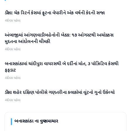
ડીસા: ચેક રિટર્ન કેસમાં ફ્રૂટના વેપારીને એક વર્ષની કેદની સજા
બનાસકાંઠા
4 દિવસ પહેલા
અંબાજીમાં આંગણવાડી બહેનોની બેઠક: ૧૭ ઓગસ્ટથી અચોક્કસ
બનાસકાંઠા
મુદતના આંદોલનની ચીમકી
4 દિવસ પહેલા
બનાસકાંઠામાં ચાંદીપુરા વાયરસથી બે દર્દીનાં મોત, ૩ પોઝિટિવ કેસથી
બનાસકાંઠા
ફફડાટ
4 દિવસ પહેલા
ડીસા શહેર દક્ષિણ પોલીસે ગણતરીના કલાકોમાં લૂંટનો ગુનો ઉકેલ્યો
બનાસકાંઠા
4 દિવસ પહેલા
બનાસકાંઠા
ના વધુ સમાચાર