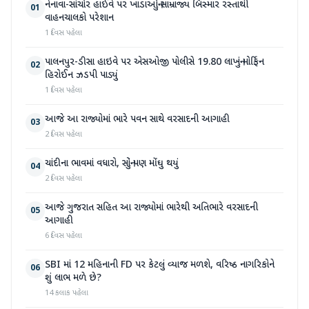
નેનાવા-સાંચોર હાઈવે પર ખાડાઓનું સામ્રાજ્ય બિસ્માર રસ્તાથી
01
વાહનચાલકો પરેશાન
1 દિવસ પહેલા
પાલનપુર-ડીસા હાઇવે પર એસઓજી પોલીસે 19.80 લાખનું મોર્ફિન
02
હિરોઈન ઝડપી પાડ્યું
1 દિવસ પહેલા
આજે આ રાજ્યોમાં ભારે પવન સાથે વરસાદની આગાહી
03
2 દિવસ પહેલા
ચાંદીના ભાવમાં વધારો, સોનું પણ મોંઘુ થયું
04
2 દિવસ પહેલા
આજે ગુજરાત સહિત આ રાજ્યોમાં ભારેથી અતિભારે વરસાદની
05
આગાહી
6 દિવસ પહેલા
SBI માં 12 મહિનાની FD પર કેટલું વ્યાજ મળશે, વરિષ્ઠ નાગરિકોને
06
શું લાભ મળે છે?
14 કલાક પહેલા