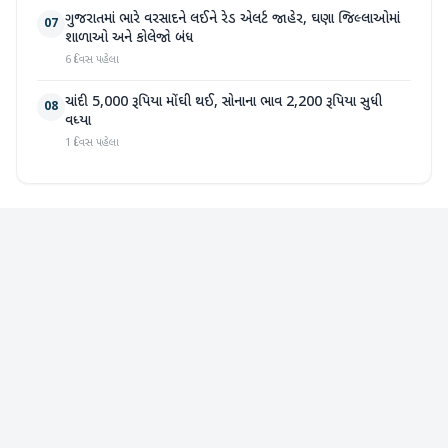
ગુજરાતમાં ભારે વરસાદને લઈને રેડ એલર્ટ જાહેર, ઘણા જિલ્લાઓમાં
07
શાળાઓ અને કોલેજો બંધ
6 દિવસ પહેલા
ચાંદી 5,000 રૂપિયા મોંઘી થઈ, સોનાના ભાવ 2,200 રૂપિયા સુધી
08
વધ્યા
1 દિવસ પહેલા