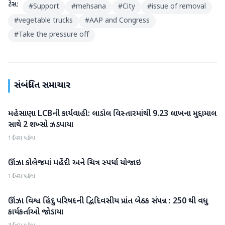
ટેગ્સ:
#
Support
#
mehsana
#
City
#
issue of removal
#
vegetable trucks
#
AAP and Congress
#
Take the pressure off
સંબંધિત સમાચાર
મહેસાણા LCBની કાર્યવાહી: લાડોલ વિસ્તારમાંથી 9.23 લાખના મુદ્દામાલ
મહેસાણા
સાથે 2 શખ્સો ઝડપાયા
1 દિવસ પહેલા
ઊંઝા કોલેજમાં મહેંદી અને ચિત્ર સ્પર્ધા યોજાઇ
મહેસાણા
1 દિવસ પહેલા
ઊંઝા વિશ્વ હિંદુ પરિષદની દ્વિદિવસીય પ્રાંત બેઠક સંપન્ન : 250 થી વધુ
મહેસાણા
કાર્યકર્તાઓ જોડાયા