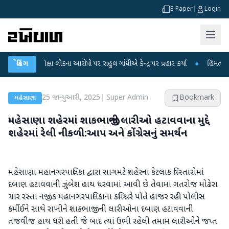
E-Paper
|
Login
 પરીક્ષા લીકના આરોપો પર રાહુલ ગાંધીએ કેન્દ્ર પર પ્રહાર કર્યા
બ્રેકિંગ
●
હિંમતનગરમાં રહસ્
25 જાન્યુઆરી, 2025
|
Super Admin
Bookmark
મહેસાણા
મહેસાણા શહેરમાં શાકભાજીની લારીઓ હટાવવાના મુદ્દે
શહેરમાં રેલી નીકળી:આપ અને કોંગ્રેસનું સમર્થન
મહેસાણા મહાનગરપાલિકા દ્વારા સાગમટે શહેરના કેટલાક વિસ્તારોમાં
દબાણ હટાવવાની ઝુંબેશ હાથ ધરવામાં આવી છે તેવામાં ગતરોજ મોઢેરા
ચાર રસ્તા નજીક મહાનગરપાલિકાના કમિશ્નરે પોતે હાજર રહી પોલીસ
કર્મીઈને સાથે રાખીને શાકભાજીની લારીઓના દબાણ હટાવવાની
તજવીજ હાથ ધરી હતી જે બાદ ત્યાં ઉભી રહેલી તમામ લારીઓને જપ્ત