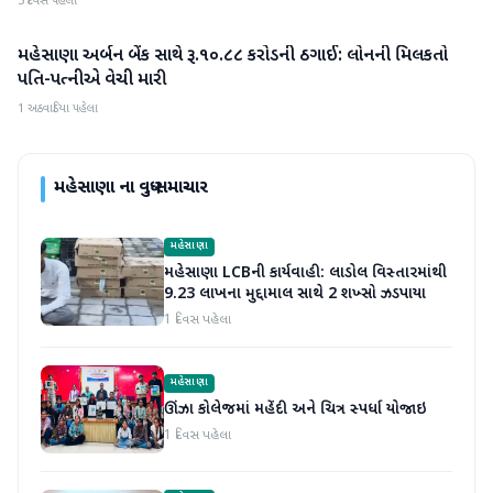
3 દિવસ પહેલા
મહેસાણા અર્બન બેંક સાથે રૂ.૧૦.૮૮ કરોડની ઠગાઈ: લોનની મિલકતો
મહેસાણા
પતિ-પત્નીએ વેચી મારી
1 અઠવાડિયા પહેલા
મહેસાણા
ના વધુ સમાચાર
મહેસાણા
મહેસાણા LCBની કાર્યવાહી: લાડોલ વિસ્તારમાંથી
9.23 લાખના મુદ્દામાલ સાથે 2 શખ્સો ઝડપાયા
1 દિવસ પહેલા
મહેસાણા
ઊંઝા કોલેજમાં મહેંદી અને ચિત્ર સ્પર્ધા યોજાઇ
1 દિવસ પહેલા