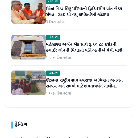
મહેસાણા
ઊંઝા વિશ્વ હિંદુ પરિષદની દ્વિદિવસીય પ્રાંત બેઠક
સંપન્ન : 250 થી વધુ કાર્યકર્તાઓ જોડાયા
3 દિવસ પહેલા
મહેસાણા
મહેસાણા અર્બન બેંક સાથે રૂ.૧૦.૮૮ કરોડની
ઠગાઈ: લોનની મિલકતો પતિ-પત્નીએ વેચી મારી
1 અઠવાડિયા પહેલા
મહેસાણા
ઊંઝામાં રાષ્ટ્રીય ગ્રામ સ્વરાજ અભિયાન અંતર્ગત
સરપંચ અને સભ્યો માટે ક્ષમતાવર્ધન તાલીમ
યોજાઈ
1 અઠવાડિયા પહેલા
ટ્રેન્ડિંગ