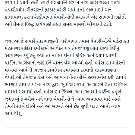
કરવામાં આવી હતી. ત્યારે શેર લાઈને શેર ખાનારા લારી ગલ્લા વાળા
વેપારીઓમાં રીતસરનો ફફડાટ પ્રસરી ગયો હતો. ભલામણો અને
કાલાવાલા કરતા રેકડીવાળા વેપારીઓની પ્રસાશને એક સાંભળી નહોતી
અને તેમના વિરુદ્ધ કાર્યવાહી કરતા સમગ્ર મામલો બીચકયો હતો.
જ્યાં આજે સવારે શાકભાજીની લારીવાળા તમામ વેપારીઓએ મહેસાણા
મહાનગરપાલિકા કમીશ્નરને આવેદન પત્ર તેમજ રજૂઆત કરવા રેલીનું
આયોજન કર્યું હતું જ્યાં તેમના સમર્થનમાં કોંગ્રેસ અને આમ આદમી
પાર્ટીના આગેવાનો જોડાઈને વાતને વેગ આપ્યો હતો. મહેસાણા શહેરની
મધ્યમાં આવેલી ભાજપ કાર્યાલય કમલમના દરવાજે શાકભાજીના
વેપારીઓ તેમજ કોંગ્રેસ અને આપ ના નેતાઓએ હલ્લાબોલ કરી 'હાય રે
ભાજપ હાય હાય' ના નારા દ્વારા સૂત્રોચાર કરતા આચારસંહિતા દરમિયાન
મામલો ગરમાયો હતો. મહેસાણા જિલ્લા આમ આદમી પાર્ટીના પ્રમુખે
જણાવ્યું કે ગરીબ અને નાના વેપારીઓ ને ન્યાય અપાવવા માટે અમો
તેમની સાથે છીએ અને આ બાબતે અમે છેક સુધી લડત આપી ન્યાય
અપાવીશું.