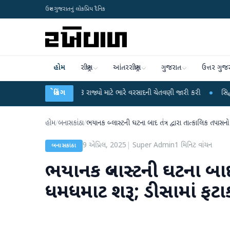
ઉત્તર ગુજરાતનું લોકપ્રિય દૈનિક
હોમ
રાષ્ટ્રીય
આંતરરાષ્ટ્રીય
ગુજરાત
ઉત્તર ગુજ
ામાન વિભાગે 18 રાજ્યો માટે ભારે વરસાદની ચેતવણી જારી કરી
બ્રેકિંગ
●
સિદ્ધપુરથી બોમ્બ બ
હોમ
/
બનાસકાંઠા
/
ભયાનક બ્લાસ્ટની ઘટના બાદ તંત્ર દ્વારા તાત્કાલિક તપાસન
9 એપ્રિલ, 2025
|
Super Admin
1
મિનિટ વાંચન
બનાસકાંઠા
ભયાનક બ્લાસ્ટની ઘટના બાદ 
ધમધમાટ શરૂ; ડીસામાં ફટાક