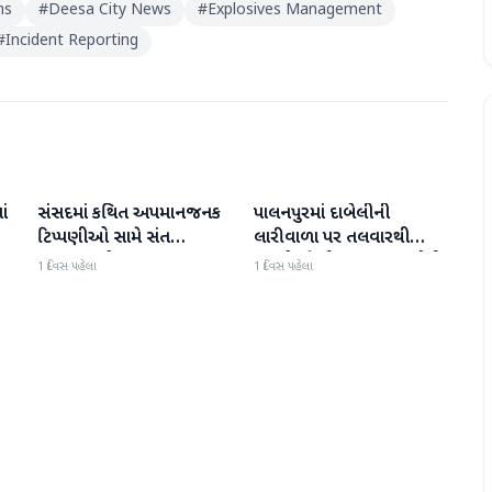
ns
#
Deesa City News
#
Explosives Management
#
Incident Reporting
ાં
સંસદમાં કથિત અપમાનજનક
પાલનપુરમાં દાબેલીની
બનાસકાંઠા
બનાસકાંઠા
ટિપ્પણીઓ સામે સંત
લારીવાળા પર તલવારથી
સમાજમાં રોષ: પાલનપુરમાં
હુમલો: બે ઈજાગ્રસ્ત, આરોપી
1 દિવસ પહેલા
1 દિવસ પહેલા
VHP સાથે મળીને અધિક
સામે કડક કાર્યવાહીની માંગ
કલેક્ટરને આવેદનપત્ર આપ્યું