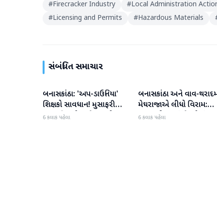
#
Firecracker Industry
#
Local Administration Actio
#
Licensing and Permits
#
Hazardous Materials
સંબંધિત સમાચાર
બનાસકાંઠા: 'અપ-ડાઉનિયા'
બનાસકાંઠા અને વાવ-થરાદમ
બનાસકાંઠા
બનાસકાંઠા
શિક્ષકો સાવધાન! મુસાફરી
મેઘરાજાએ લીધો વિરામ:
કરતા શિક્ષકો સામે તવાઈ હાથ
ઉઘાડ નીકળતાં ખેડૂતોમાં
6 કલાક પહેલા
6 કલાક પહેલા
ધરાશે
આનંદનો માહોલ