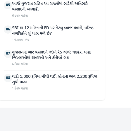
આજે ગુજરાત સહિત આ રાજ્યોમાં ભારેથી અતિભારે
05
વરસાદની આગાહી
6 દિવસ પહેલા
SBI માં 12 મહિનાની FD પર કેટલું વ્યાજ મળશે, વરિષ્ઠ
06
નાગરિકોને શું લાભ મળે છે?
14 કલાક પહેલા
ગુજરાતમાં ભારે વરસાદને લઈને રેડ એલર્ટ જાહેર, ઘણા
07
જિલ્લાઓમાં શાળાઓ અને કોલેજો બંધ
6 દિવસ પહેલા
ચાંદી 5,000 રૂપિયા મોંઘી થઈ, સોનાના ભાવ 2,200 રૂપિયા
08
સુધી વધ્યા
1 દિવસ પહેલા