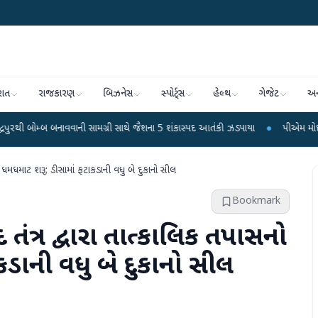
રાત
રાજકારણ
બિઝનેસ
સ્પોર્ટ્સ
હેલ્થ
ગેજેટ
અન
નાવવાની સામગ્રી સાથે જૈશના 5 શંકાસ્પદ આતંકી ઝડપાયા
●
પીએમ મોદીનું હસ્તલિખિત પો
ો ધમધમાટ શરૂ; ડીસામાં ફટાકડાની વધુ બે દુકાનો સીલ
Bookmark
તંત્ર દ્વારા તાત્કાલિક તપાસનો
ડાની વધુ બે દુકાનો સીલ