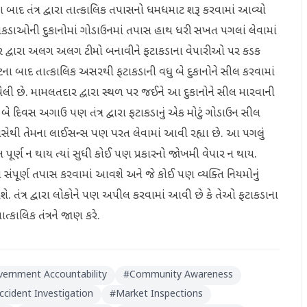
ા બાદ તંત્ર દ્વારા તાત્કાલિક તપાસનો ધમધમાટ શરૂ કરવામાં આવ્યો
ા ફટાકડાઓની દુકાનોમાં ગોડાઉનમાં તપાસ હાથ ધરી સખત પગલાં લેવામાં
દાર દ્વારા અલગ અલગ ટીમો બનાવીને ફટાકડાના વેપારીઓ પર કડક
ટના બાદ તાત્કાલિક અસરથી ફટાકડાની વધુ બે દુકાનોને સીલ કરવામાં
ી છે. મામલતદાર દ્વારા સ્થળ પર જઈને આ દુકાનોને સીલ મારવાની
ે દિવસ અગાઉ પણ તંત્ર દ્વારા ફટાકડાનું એક મોટું ગોડાઉન સીલ
પાસેથી તેમના લાઈસન્સ પણ પરત લેવામાં આવી રહ્યા છે. આ પગલું
ાસ પૂર્ણ ન થાય ત્યાં સુધી કોઈ પણ પ્રકારનો જોખમી વેપાર ન થાય.
 સંપૂર્ણ તપાસ કરવામાં આવશે અને જે કોઈ પણ વ્યક્તિ નિયમોનું
શે. તંત્ર દ્વારા લોકોને પણ અપીલ કરવામાં આવી છે કે તેઓ ફટાકડાના
ત્કાલિક તંત્રને જાણ કરે.
ernment Accountability
#
Community Awareness
ccident Investigation
#
Market Inspections