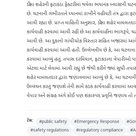
ડીસા શહેરની ફટાકડા ફેક્ટરીમાં થયેલા ભયાનક બ્લાસ્ટની ઘટન
છે. ઘટનાની ગંભીરતાને ધ્યાનમાં રાખીને વહીવટી તંત્ર દ્વાર
આવી રહ્યા છે. પ્રાપ્ત માહિતી અનુસાર, ડીસા શહેર મામલત
કાર્યવાહી કરવામાં આવી રહી છે.આ કાર્યવાહીના ભાગરૂપે, ઘ
આવી છે. આ દુકાનો ગાંધીચોક વિસ્તાર સહિત બજારમાં આવેલ
કાર્યવાહી કરવામાં આવી હતી. ઉલ્લેખનીય છે કે, આ ઘટનાના બ
કરવામાં આવ્યું હતું. તપાસ દરમિયાન, ફટાકડાના વેપારીઓ 
એટલા માટે લેવામાં આવી રહ્યું છે જેથી કરીને જ્યાં સુધી તપ
શહેર મામલતદાર દ્વારા જણાવવામાં આવ્યું છે કે, આ ઘટનાની
ઉલ્લંઘન કરતું જણાશે તેની સામે કડક કાર્યવાહી કરવામાં આવ
વેપાર અને સંગ્રહ અંગે કોઈ પણ શંકાસ્પદ પ્રવૃત્તિ જણાય તો તા
ટેગ્સ:
#
public safety
#
Emergency Response
#
Gov
#
safety regulations
#
regulatory compliance
#
A