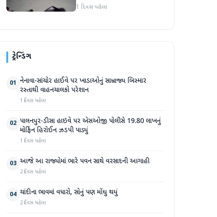
હુમલો: બે ઈજાગ્રસ્ત, આરોપી
1 દિવસ પહેલા
સામે કડક કાર્યવાહીની માંગ
ટ્રેન્ડિંગ
નેનાવા-સાંચોર હાઈવે પર ખાડાઓનું સામ્રાજ્ય બિસ્માર
01
રસ્તાથી વાહનચાલકો પરેશાન
1 દિવસ પહેલા
પાલનપુર-ડીસા હાઇવે પર એસઓજી પોલીસે 19.80 લાખનું
02
મોર્ફિન હિરોઈન ઝડપી પાડ્યું
1 દિવસ પહેલા
આજે આ રાજ્યોમાં ભારે પવન સાથે વરસાદની આગાહી
03
2 દિવસ પહેલા
ચાંદીના ભાવમાં વધારો, સોનું પણ મોંઘુ થયું
04
2 દિવસ પહેલા