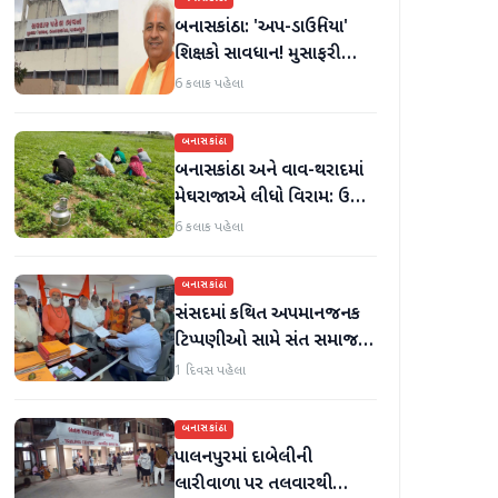
બનાસકાંઠા: 'અપ-ડાઉનિયા'
શિક્ષકો સાવધાન! મુસાફરી
કરતા શિક્ષકો સામે તવાઈ હાથ
6 કલાક પહેલા
ધરાશે
બનાસકાંઠા
બનાસકાંઠા અને વાવ-થરાદમાં
મેઘરાજાએ લીધો વિરામ: ઉઘાડ
નીકળતાં ખેડૂતોમાં આનંદનો
6 કલાક પહેલા
માહોલ
બનાસકાંઠા
સંસદમાં કથિત અપમાનજનક
ટિપ્પણીઓ સામે સંત સમાજમાં
રોષ: પાલનપુરમાં VHP સાથે
1 દિવસ પહેલા
મળીને અધિક કલેક્ટરને
આવેદનપત્ર આપ્યું
બનાસકાંઠા
પાલનપુરમાં દાબેલીની
લારીવાળા પર તલવારથી