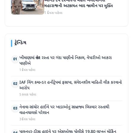
ઓગડ દેવ દરબારના મહંત બલદેવગિરી
મહારાજની અટકાયત બાદ જામીન પર મુક્તિ
1 દિવસ પહેલા
ટ્રેન્ડિંગ
ખીમાણામાં જાહેર રસ્તા પર ગંદા પાણીનો નિકાલ, વેપારીઓ આકરા
01
પાણીએ
1 દિવસ પહેલા
IAF વિંગ કમાન્ડર હનીટ્રેપમાં ફસાયા, સંવેદનશીલ માહિતી લીક કરવાનો
02
આરોપ
5 કલાક પહેલા
નેનાવા-સાંચોર હાઈવે પર ખાડાઓનું સામ્રાજ્ય બિસ્માર રસ્તાથી
03
વાહનચાલકો પરેશાન
3 દિવસ પહેલા
પાલનપુર-ડીસા હાઇવે પર એસઓજી પોલીસે 19.80 લાખનું મોર્ફિન