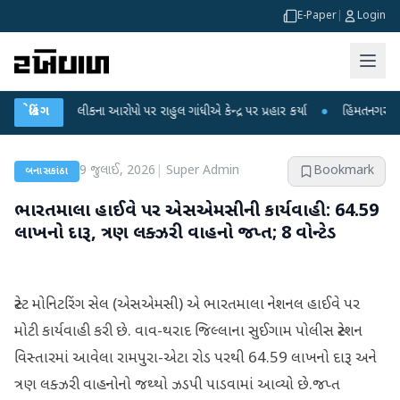
E-Paper
|
Login
ીક્ષા લીકના આરોપો પર રાહુલ ગાંધીએ કેન્દ્ર પર પ્રહાર કર્યા
બ્રેકિંગ
●
હિંમતનગરમાં રહસ્યમ
9 જુલાઈ, 2026
|
Super Admin
Bookmark
બનાસકાંઠા
ભારતમાલા હાઈવે પર એસએમસીની કાર્યવાહી: 64.59
લાખનો દારૂ, ત્રણ લક્ઝરી વાહનો જપ્ત; 8 વોન્ટેડ
સ્ટેટ મોનિટરિંગ સેલ (એસએમસી) એ ભારતમાલા નેશનલ હાઈવે પર
મોટી કાર્યવાહી કરી છે. વાવ-થરાદ જિલ્લાના સુઈગામ પોલીસ સ્ટેશન
વિસ્તારમાં આવેલા રામપુરા-એટા રોડ પરથી 64.59 લાખનો દારૂ અને
ત્રણ લક્ઝરી વાહનોનો જથ્થો ઝડપી પાડવામાં આવ્યો છે.જપ્ત