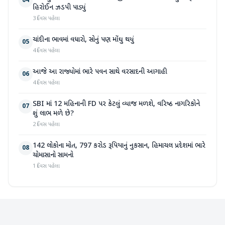
04
હિરોઈન ઝડપી પાડ્યું
3 દિવસ પહેલા
ચાંદીના ભાવમાં વધારો, સોનું પણ મોંઘુ થયું
05
4 દિવસ પહેલા
આજે આ રાજ્યોમાં ભારે પવન સાથે વરસાદની આગાહી
06
4 દિવસ પહેલા
SBI માં 12 મહિનાની FD પર કેટલું વ્યાજ મળશે, વરિષ્ઠ નાગરિકોને
07
શું લાભ મળે છે?
2 દિવસ પહેલા
142 લોકોના મોત, 797 કરોડ રૂપિયાનું નુકસાન, હિમાચલ પ્રદેશમાં ભારે
08
ચોમાસાનો સામનો
1 દિવસ પહેલા