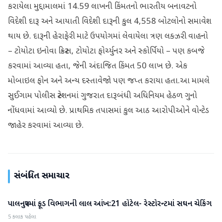
કરાયેલા મુદ્દામાલમાં 14.59 લાખની કિંમતનો ભારતીય બનાવટનો
વિદેશી દારૂ અને આયાતી વિદેશી દારૂની કુલ 4,558 બોટલોનો સમાવેશ
થાય છે. દારૂની હેરાફેરી માટે ઉપયોગમાં લેવાયેલા ત્રણ લક્ઝરી વાહનો
– ટોયોટા ઇનોવા ક્રિસ્ટા, ટોયોટા ફોર્ચ્યુનર અને સ્કોર્પિયો – પણ કબજે
કરવામાં આવ્યા હતા, જેની અંદાજિત કિંમત 50 લાખ છે. એક
મોબાઇલ ફોન અને અન્ય દસ્તાવેજો પણ જપ્ત કરાયા હતા.આ મામલે
સુઈગામ પોલીસ સ્ટેશનમાં ગુજરાત દારૂબંધી અધિનિયમ હેઠળ ગુનો
નોંધવામાં આવ્યો છે. પ્રાથમિક તપાસમાં કુલ આઠ આરોપીઓને વોન્ટેડ
જાહેર કરવામાં આવ્યા છે.
સંબંધિત સમાચાર
પાલનપુરમાં ફૂડ વિભાગની લાલ આંખ:21 હોટેલ- રેસ્ટોરન્ટમાં સઘન ચેકિંગ
બનાસકાંઠા
5 કલાક પહેલા