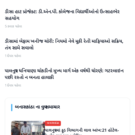
ડીસા હાટ પ્રોજેક્ટ: ડી.એન.પી. કોલેજના વિદ્યાર્થીઓનો ઉત્સાહભેર
બનાસકાંઠા
સહયોગ
5 કલાક પહેલા
ડીસામાં બેફામ ખનીજ ચોરી: નિયમો નેવે મૂકી રેતી માફિયાઓ સક્રિય,
બનાસકાંઠા
તંત્ર સામે સવાલો
1 દિવસ પહેલા
પાલનપુર ધનિયાણા ચોકડીનો મુખ્ય માર્ગ એક વર્ષથી ધોરણે: ગટરલાઇન
બનાસકાંઠા
પછી રસ્તો ન બનતા હાલાકી
1 દિવસ પહેલા
બનાસકાંઠા
ના વધુ સમાચાર
બનાસકાંઠા
પાલનપુરમાં ફૂડ વિભાગની લાલ આંખ:21 હોટેલ-