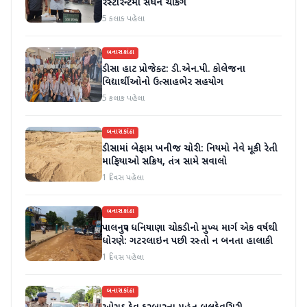
રેસ્ટોરન્ટમાં સઘન ચેકિંગ
5 કલાક પહેલા
બનાસકાંઠા
ડીસા હાટ પ્રોજેક્ટ: ડી.એન.પી. કોલેજના
વિદ્યાર્થીઓનો ઉત્સાહભેર સહયોગ
5 કલાક પહેલા
બનાસકાંઠા
ડીસામાં બેફામ ખનીજ ચોરી: નિયમો નેવે મૂકી રેતી
માફિયાઓ સક્રિય, તંત્ર સામે સવાલો
1 દિવસ પહેલા
બનાસકાંઠા
પાલનપુર ધનિયાણા ચોકડીનો મુખ્ય માર્ગ એક વર્ષથી
ધોરણે: ગટરલાઇન પછી રસ્તો ન બનતા હાલાકી
1 દિવસ પહેલા
બનાસકાંઠા