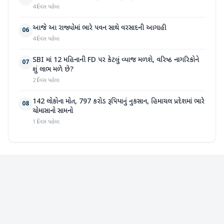
4 દિવસ પહેલા
આજે આ રાજ્યોમાં ભારે પવન સાથે વરસાદની આગાહી
06
4 દિવસ પહેલા
SBI માં 12 મહિનાની FD પર કેટલું વ્યાજ મળશે, વરિષ્ઠ નાગરિકોને
07
શું લાભ મળે છે?
2 દિવસ પહેલા
142 લોકોના મોત, 797 કરોડ રૂપિયાનું નુકસાન, હિમાચલ પ્રદેશમાં ભારે
08
ચોમાસાનો સામનો
1 દિવસ પહેલા