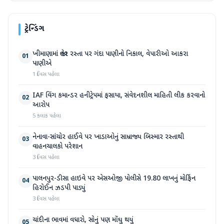
ટ્રેન્ડિંગ
ખીમાણામાં જાહેર રસ્તા પર ગંદા પાણીનો નિકાલ, વેપારીઓ આકરા
01
પાણીએ
1 દિવસ પહેલા
IAF વિંગ કમાન્ડર હનીટ્રેપમાં ફસાયા, સંવેદનશીલ માહિતી લીક કરવાનો
02
આરોપ
5 કલાક પહેલા
નેનાવા-સાંચોર હાઈવે પર ખાડાઓનું સામ્રાજ્ય બિસ્માર રસ્તાથી
03
વાહનચાલકો પરેશાન
3 દિવસ પહેલા
પાલનપુર-ડીસા હાઇવે પર એસઓજી પોલીસે 19.80 લાખનું મોર્ફિન
04
હિરોઈન ઝડપી પાડ્યું
3 દિવસ પહેલા
ચાંદીના ભાવમાં વધારો, સોનું પણ મોંઘુ થયું
05