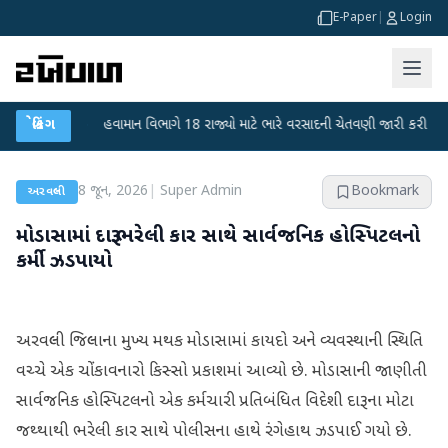
E-Paper
|
Login
ફફડાટ
બ્રેકિંગ
●
હવામાન વિભાગે 18 રાજ્યો માટે ભારે વરસાદની ચેતવણી જારી કરી
●
સિદ
8 જૂન, 2026
|
Super Admin
Bookmark
અરવલ્લી
મોડાસામાં દારૂ ભરેલી કાર સાથે સાર્વજનિક હોસ્પિટલનો
કર્મી ઝડપાયો
અરવલ્લી જિલ્લાના મુખ્ય મથક મોડાસામાં કાયદો અને વ્યવસ્થાની સ્થિતિ
વચ્ચે એક ચોંકાવનારો કિસ્સો પ્રકાશમાં આવ્યો છે. મોડાસાની જાણીતી
સાર્વજનિક હોસ્પિટલનો એક કર્મચારી પ્રતિબંધિત વિદેશી દારૂના મોટા
જથ્થાથી ભરેલી કાર સાથે પોલીસના હાથે રંગેહાથ ઝડપાઈ ગયો છે.