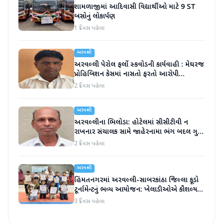
શામળાજીમાં આદિવાસી વિદ્યાર્થીઓ માટે 9 ST
બસોનું લોકાર્પણ
1 દિવસ પહેલા
અરવલ્લી
અરવલ્લી પેરોલ ફર્લો સ્કવોડની કાર્યવાહી : મેઘરજ
પ્રોહિબિશન કેસમાં નાસતો ફરતો આરોપી
પંચમહાલથી ઝબ્બે
2 દિવસ પહેલા
અરવલ્લી
અરવલ્લીના ભિલોડા: હોટેલમાં સીસીટીવી ન
રાખનાર સંચાલક સામે જાહેરનામા ભંગ બદલ ગુનો
દાખલ
2 દિવસ પહેલા
અરવલ્લી
હિંમતનગરમાં અરવલ્લી-સાબરકાંઠા જિલ્લા કૂડો
ટૂર્નામેન્ટનું ભવ્ય આયોજન: ખેલાડીઓએ કૌશલ્ય
પ્રતિભા બતાવી
3 દિવસ પહેલા