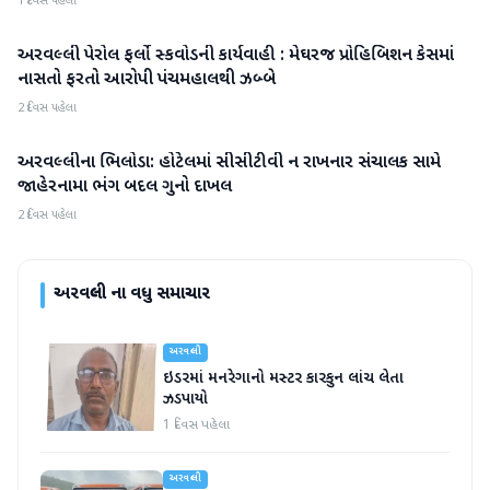
1 દિવસ પહેલા
અરવલ્લી પેરોલ ફર્લો સ્કવોડની કાર્યવાહી : મેઘરજ પ્રોહિબિશન કેસમાં
અરવલ્લી
નાસતો ફરતો આરોપી પંચમહાલથી ઝબ્બે
2 દિવસ પહેલા
અરવલ્લીના ભિલોડા: હોટેલમાં સીસીટીવી ન રાખનાર સંચાલક સામે
અરવલ્લી
જાહેરનામા ભંગ બદલ ગુનો દાખલ
2 દિવસ પહેલા
અરવલ્લી
ના વધુ સમાચાર
અરવલ્લી
ઇડરમાં મનરેગાનો મસ્ટર કારકુન લાંચ લેતા
ઝડપાયો
1 દિવસ પહેલા
અરવલ્લી