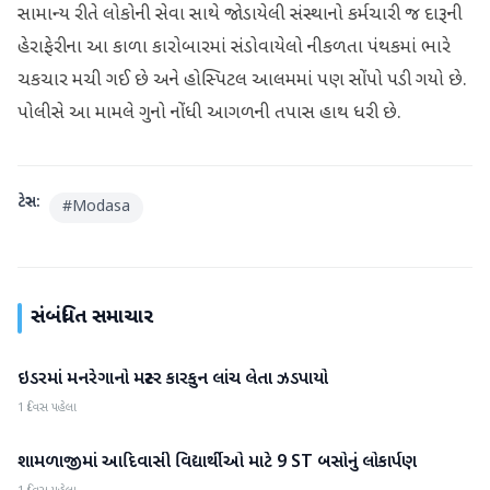
સામાન્ય રીતે લોકોની સેવા સાથે જોડાયેલી સંસ્થાનો કર્મચારી જ દારૂની
હેરાફેરીના આ કાળા કારોબારમાં સંડોવાયેલો નીકળતા પંથકમાં ભારે
ચકચાર મચી ગઈ છે અને હોસ્પિટલ આલમમાં પણ સોંપો પડી ગયો છે.
પોલીસે આ મામલે ગુનો નોંધી આગળની તપાસ હાથ ધરી છે.
ટેગ્સ:
#
Modasa
સંબંધિત સમાચાર
ઇડરમાં મનરેગાનો મસ્ટર કારકુન લાંચ લેતા ઝડપાયો
અરવલ્લી
1 દિવસ પહેલા
શામળાજીમાં આદિવાસી વિદ્યાર્થીઓ માટે 9 ST બસોનું લોકાર્પણ
અરવલ્લી