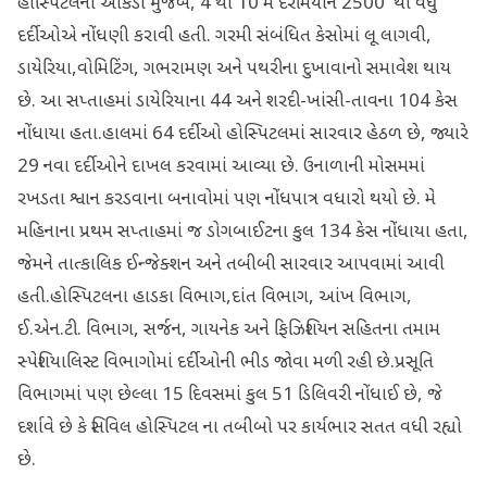
હોસ્પિટલના આંકડા મુજબ, 4 થી 10 મે દરમિયાન 2500 થી વધુ
દર્દીઓએ નોંધણી કરાવી હતી. ગરમી સંબંધિત કેસોમાં લૂ લાગવી,
ડાયેરિયા,વોમિટિંગ, ગભરામણ અને પથરીના દુખાવાનો સમાવેશ થાય
છે. આ સપ્તાહમાં ડાયેરિયાના 44 અને શરદી-ખાંસી-તાવના 104 કેસ
નોંધાયા હતા.હાલમાં 64 દર્દીઓ હોસ્પિટલમાં સારવાર હેઠળ છે, જ્યારે
29 નવા દર્દીઓને દાખલ કરવામાં આવ્યા છે. ઉનાળાની મોસમમાં
રખડતા શ્વાન કરડવાના બનાવોમાં પણ નોંધપાત્ર વધારો થયો છે. મે
મહિનાના પ્રથમ સપ્તાહમાં જ ડોગબાઈટના કુલ 134 કેસ નોંધાયા હતા,
જેમને તાત્કાલિક ઈન્જેક્શન અને તબીબી સારવાર આપવામાં આવી
હતી.હોસ્પિટલના હાડકા વિભાગ,દાંત વિભાગ, આંખ વિભાગ,
ઈ.એન.ટી. વિભાગ, સર્જન, ગાયનેક અને ફિઝિશિયન સહિતના તમામ
સ્પેશિયાલિસ્ટ વિભાગોમાં દર્દીઓની ભીડ જોવા મળી રહી છે.પ્રસૂતિ
વિભાગમાં પણ છેલ્લા 15 દિવસમાં કુલ 51 ડિલિવરી નોંધાઈ છે, જે
દર્શાવે છે કે સિવિલ હોસ્પિટલ ના તબીબો પર કાર્યભાર સતત વધી રહ્યો
છે.