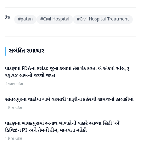
ટેગ્સ:
#
patan
#
Civil Hospital
#
Civil Hospital Treatment
સંબંધિત સમાચાર
પાટણમાં FDAના દરોડા: જૂના ડબ્બામાં તેલ પેક કરતા બે એકમો સીલ, રૂ.
પાટણ
૧૬.૧૪ લાખનો જથ્થો જપ્ત
4 કલાક પહેલા
સાંતલપુરના વાઢીયા ગામે વરસાદી પાણીના કહેરથી ગ્રામજનો હાલાકીમાં
પાટણ
1 દિવસ પહેલા
પાટણના ખાલકપુરામાં અનાથ બાળકોની વહારે આવ્યા સિટી 'એ'
પાટણ
ડિવિઝન PI અને તેમની ટીમ, માનવતા મહેકી
1 દિવસ પહેલા