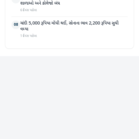
શાળાઓ અને કોલેજો બંધ
6 દિવસ પહેલા
ચાંદી 5,000 રૂપિયા મોંઘી થઈ, સોનાના ભાવ 2,200 રૂપિયા સુધી
08
વધ્યા
1 દિવસ પહેલા