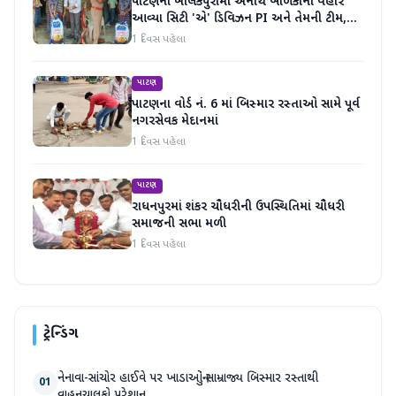
પાટણના ખાલકપુરામાં અનાથ બાળકોની વહારે
આવ્યા સિટી 'એ' ડિવિઝન PI અને તેમની ટીમ,
માનવતા મહેકી
1 દિવસ પહેલા
પાટણ
પાટણના વોર્ડ નં. 6 માં બિસ્માર રસ્તાઓ સામે પૂર્વ
નગરસેવક મેદાનમાં
1 દિવસ પહેલા
પાટણ
રાધનપુરમાં શંકર ચૌધરીની ઉપસ્થિતિમાં ચૌધરી
સમાજની સભા મળી
1 દિવસ પહેલા
ટ્રેન્ડિંગ
નેનાવા-સાંચોર હાઈવે પર ખાડાઓનું સામ્રાજ્ય બિસ્માર રસ્તાથી
01
વાહનચાલકો પરેશાન