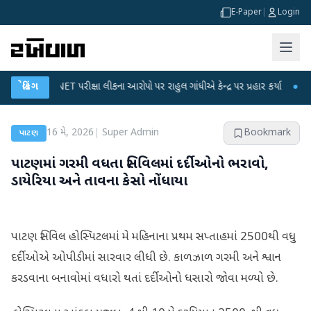
E-Paper
|
Login
UGC-NET પરીક્ષા લીકના આરોપો પર રાહુલ ગાંધીએ કેન્દ્ર પર પ્રહાર કર્યા
બ્રેકિંગ
●
હિંમતનગર
16 મે, 2026
|
Super Admin
Bookmark
પાટણ
પાટણમાં ગરમી વધતા સિવિલમાં દર્દીઓનો ભરાવો,
ડાયેરિયા અને તાવના કેસો નોંધાયા
પાટણ સિવિલ હોસ્પિટલમાં મે મહિનાના પ્રથમ સપ્તાહમાં 2500થી વધુ
દર્દીઓએ ઓપીડીમાં સારવાર લીધી છે. કાળઝાળ ગરમી અને શ્વાન
કરડવાના બનાવોમાં વધારો થતાં દર્દીઓનો ધસારો જોવા મળ્યો છે.