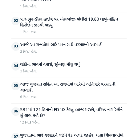
1 દિવસ પહેલા
પાલનપુર-ડીસા હાઇવે પર એસઓજી પોલીસે 19.80 લાખનું મોર્ફિન
02
હિરોઈન ઝડપી પાડ્યું
1 દિવસ પહેલા
આજે આ રાજ્યોમાં ભારે પવન સાથે વરસાદની આગાહી
03
2 દિવસ પહેલા
ચાંદીના ભાવમાં વધારો, સોનું પણ મોંઘુ થયું
04
2 દિવસ પહેલા
આજે ગુજરાત સહિત આ રાજ્યોમાં ભારેથી અતિભારે વરસાદની
05
આગાહી
6 દિવસ પહેલા
SBI માં 12 મહિનાની FD પર કેટલું વ્યાજ મળશે, વરિષ્ઠ નાગરિકોને
06
શું લાભ મળે છે?
12 કલાક પહેલા
ગુજરાતમાં ભારે વરસાદને લઈને રેડ એલર્ટ જાહેર, ઘણા જિલ્લાઓમાં
07