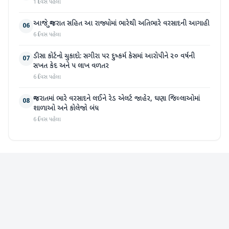
1 દિવસ પહેલા
આજે ગુજરાત સહિત આ રાજ્યોમાં ભારેથી અતિભારે વરસાદની આગાહી
06
6 દિવસ પહેલા
ડીસા કોર્ટનો ચુકાદો: સગીરા પર દુષ્કર્મ કેસમાં આરોપીને ૨૦ વર્ષની
07
સખત કેદ અને ૫ લાખ વળતર
6 દિવસ પહેલા
ગુજરાતમાં ભારે વરસાદને લઈને રેડ એલર્ટ જાહેર, ઘણા જિલ્લાઓમાં
08
શાળાઓ અને કોલેજો બંધ
6 દિવસ પહેલા