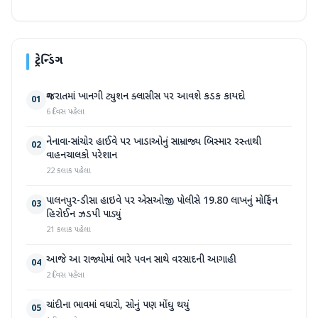
ટ્રેન્ડિંગ
ગુજરાતમાં ખાનગી ટ્યુશન ક્લાસીસ પર આવશે કડક કાયદો
01
6 દિવસ પહેલા
નેનાવા-સાંચોર હાઈવે પર ખાડાઓનું સામ્રાજ્ય બિસ્માર રસ્તાથી
02
વાહનચાલકો પરેશાન
22 કલાક પહેલા
પાલનપુર-ડીસા હાઇવે પર એસઓજી પોલીસે 19.80 લાખનું મોર્ફિન
03
હિરોઈન ઝડપી પાડ્યું
21 કલાક પહેલા
આજે આ રાજ્યોમાં ભારે પવન સાથે વરસાદની આગાહી
04
2 દિવસ પહેલા
ચાંદીના ભાવમાં વધારો, સોનું પણ મોંઘુ થયું
05