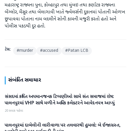
મહારાષ્ટ્ર રાજ્યના પુના, કોલ્હાપુર તથા મુંબઇ તથા કર્ણાટક રાજ્યના
બેંગ્લોર, મૈસુર તથા બેલાગાવી ખાતે જ્વેલર્સની દુકાનમાં પોતાની ઓળખ
છુપાવવા પોતાના નામ બદલીને સોની કામની મજુરી કરતો હતો અને
પોલીસ પકડથી દુર હતો.
ટેગ્સ:
#
murder
#
accused
#
Patan LCB
સંબંધિત સમાચાર
સંસદમાં કથિત અપમાનજનક ટિપ્પણીઓ સામે સંત સમાજમાં રોષ:
બનાસકાંઠા
પાલનપુરમાં VHP સાથે મળીને અધિક કલેક્ટરને આવેદનપત્ર આપ્યું
20 કલાક પહેલા
પાલનપુરમાં દાબેલીની લારીવાળા પર તલવારથી હુમલો: બે ઈજાગ્રસ્ત,
બનાસકાંઠા