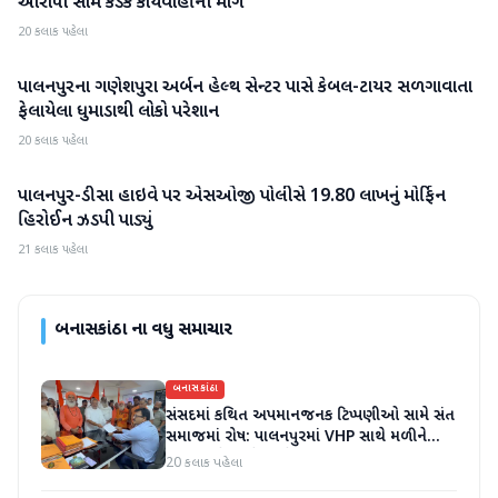
આરોપી સામે કડક કાર્યવાહીની માંગ
20 કલાક પહેલા
પાલનપુરના ગણેશપુરા અર્બન હેલ્થ સેન્ટર પાસે કેબલ-ટાયર સળગાવાતા
બનાસકાંઠા
ફેલાયેલા ધુમાડાથી લોકો પરેશાન
20 કલાક પહેલા
પાલનપુર-ડીસા હાઇવે પર એસઓજી પોલીસે 19.80 લાખનું મોર્ફિન
બનાસકાંઠા
હિરોઈન ઝડપી પાડ્યું
21 કલાક પહેલા
બનાસકાંઠા
ના વધુ સમાચાર
બનાસકાંઠા
સંસદમાં કથિત અપમાનજનક ટિપ્પણીઓ સામે સંત
સમાજમાં રોષ: પાલનપુરમાં VHP સાથે મળીને
અધિક કલેક્ટરને આવેદનપત્ર આપ્યું
20 કલાક પહેલા