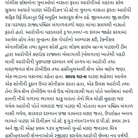
પોલીસ સ્ટેશનોના ગુનાઓમાં નાસતા ફરતા આરોપીઓ પકડવા કરેલ
સુચના આધારે પાટણ એડિવીઝન પો.સ્ટે.ના ગુનાના નાસતા ફરતા આરોપી
સફિક ઉર્ફે મિઝાનુર ઉર્ફે મયુદ્દીન અસાદુલ શેખ રહે. જીબનતલા જી.સાઉથ
૨૪-પરગણા રાજ્ય.પશ્ચિમ બંગાળવાળો ઘણા લાંબા સમયથી નાસતો
ફરતો હતો. આરોપીના પકડનારને રૂ.૧૦,૦૦૦/-ના ઇનામ જાહેર કરવામાં
આવેલ હોય તેવા ગુન્હાના કેસ પેપરોનો અભ્યાસ કરી, ટેકનીકલ
એનાલીસીસ તથા હ્યુમન સોર્સ દ્વારા લોકલ ક્રાઇમ બ્રાન્ચ પાટણની ટીમ
દ્વારા આરોપીને કર્ણાટક રાજ્યના બેલાગાવી (બેલગાવ) ખાતેથી પકડી
લાવી આરોપીની પુછપરછ દરમ્યાન વર્ષ ૨૦૧૫ માં આરોપી તથા
મરણજનાર શેખ રોબીઉલ તથા હસીબુલઅલી શેખ એમ ત્રણેય જણા
એક ભાડાના મકાનમાં રહેતા હતા.
સમગ્ર ઘટના
પાટણ શહેરમાં આવેલ
એક સોનીની દુકાન ઉપર સોનીકામ કરતા હતા, એક દિવસ આરોપી તથા
તેના મિત્ર શેખ રોબીઉલ વચ્ચે ઉગ્ર બોલાચાલી થતાં પોતે આવેશમાં આવી
કાનની નીચે ગળાના ભાગમાં ચાકુ મારતાં તેનો મિત્ર લોહી લુહાણ થઇ
ગયેલ આરોપી પોતે ગભરાઇ જઇ પાટણ થી પોતાના વતન પશ્ચિમ બંગાળ
નાસી ગયેલ, સારવાર દરમ્યાન ઇજા પામનાર મરણ જતાં, ઉપરોક્ત બનાવ
બાબતે પાટણ એ ડિવીઝન પો.સ્ટે. ફ.ગુ.ર.નં૫૦/૨૦૧૫ ઇ.પી.કો. કલમ ૩૦૨
અને જી.પી એક્ટ કલમ ૧૩૫ મુજબનો ગુન્હો મરણ જનારના મિત્ર
હસીબુલઅલી શેખનાઓએ રજીસ્ટર કરાવેલ.આરોપી છેલ્લા નવ વર્ષથી