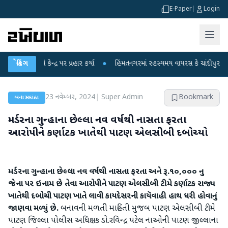
E-Paper
|
Login
ીએ કેન્દ્ર પર પ્રહાર કર્યા
બ્રેકિંગ
●
હિંમતનગરમાં રહસ્યમય વાયરસ કે ચાંદીપુરા? 6 બાળકો
23 નવેમ્બર, 2024
|
Super Admin
Bookmark
બનાસકાંઠા
મર્ડરના ગુન્હાના છેલ્લા નવ વર્ષથી નાસતા ફરતા
આરોપીને કર્ણાટક ખાતેથી પાટણ એલસીબી દબોચ્યો
મર્ડરના ગુન્હાના છેલ્લા નવ વર્ષથી નાસતા ફરતા અને રૂ.૧૦,૦૦૦ નુ
જેના પર ઇનામ છે તેવા આરોપીને પાટણ એલસીબી ટીમે કર્ણાટક રાજ્ય
ખાતેથી દબોચી પાટણ ખાતે લાવી કાયદેસરની કાયૅવાહી હાથ ધરી હોવાનું
જાણવા મળ્યું છે.
બનાવની મળતી માહિતી મુજબ પાટણ એલસીબી ટીમે
પાટણ જિલ્લા પોલીસ અધિક્ષક ડો.રવિન્દ્ર પટેલ નાઓની પાટણ જીલ્લાના