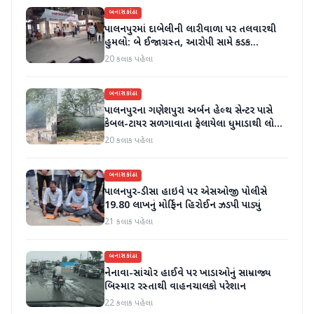
બનાસકાંઠા
પાલનપુરમાં દાબેલીની લારીવાળા પર તલવારથી
હુમલો: બે ઈજાગ્રસ્ત, આરોપી સામે કડક
કાર્યવાહીની માંગ
20 કલાક પહેલા
બનાસકાંઠા
પાલનપુરના ગણેશપુરા અર્બન હેલ્થ સેન્ટર પાસે
કેબલ-ટાયર સળગાવાતા ફેલાયેલા ધુમાડાથી લોકો
પરેશાન
20 કલાક પહેલા
બનાસકાંઠા
પાલનપુર-ડીસા હાઇવે પર એસઓજી પોલીસે
19.80 લાખનું મોર્ફિન હિરોઈન ઝડપી પાડ્યું
21 કલાક પહેલા
બનાસકાંઠા
નેનાવા-સાંચોર હાઈવે પર ખાડાઓનું સામ્રાજ્ય
બિસ્માર રસ્તાથી વાહનચાલકો પરેશાન
22 કલાક પહેલા