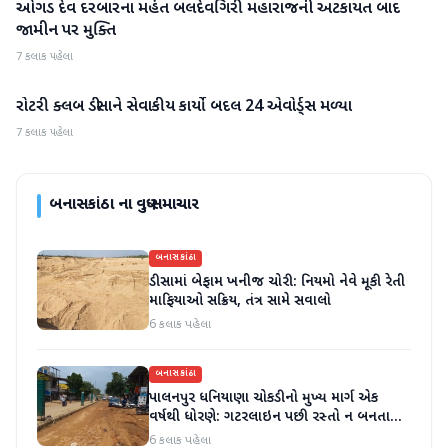
ઓગડ દેવ દરબારના મહંત બલદેવગિરી મહારાજની અટકાયત બાદ
બનાસકાંઠા
જામીન પર મુક્તિ
7 કલાક પહેલા
રોટરી ક્લબ ડીસાને સેવાકીય કાર્યો બદલ 24 એવોર્ડ્સ મળ્યા
બનાસકાંઠા
7 કલાક પહેલા
બનાસકાંઠા
ના વધુ સમાચાર
બનાસકાંઠા
ડીસામાં બેફામ ખનીજ ચોરી: નિયમો નેવે મૂકી રેતી
માફિયાઓ સક્રિય, તંત્ર સામે સવાલો
6 કલાક પહેલા
બનાસકાંઠા
પાલનપુર ધનિયાણા ચોકડીનો મુખ્ય માર્ગ એક
વર્ષથી ધોરણે: ગટરલાઇન પછી રસ્તો ન બનતા
હાલાકી
6 કલાક પહેલા