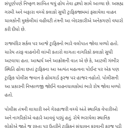
સંપૂર્ણપણે નિષ્ફળ સાબિત થયું હોય તેવા દ્રશ્યો સામે આવ્યા છે. અસહ્ય
ગરમી અને બફારા વચ્ચે કલાકો સુધી ટ્રાફિકજામમાં ફસાયેલા વાહન
ચાલકોની મુશ્કેલીમાં વહીવટી તંત્રની આ બેદરકારીએ અનેકગણો વધારો
કરી દીધો છે.
​રાજમંદિર સર્કલ પર આજે ટ્રાફિકનો ભારે વલોપાત જોવા મળ્યો હતો.
ચારેય તરફ વાહનોની લાંબી કતારો લાગતા નાગરિકો કલાકો સુધી
અટવાયા હતા. આશ્ચર્ય અને આક્રોશની વાત એ છે કે, આટલી ગંભીર
સ્થિતિ હોવા છતાં ટ્રાફિકના આ અત્યંત મહત્વના પોઈન્ટ પર એક પણ
ટ્રાફિક પોલીસ જવાન કે હોમગાર્ડ ફરજ પર હાજર નહોતો. પોલીસની
આ પ્રકારની નિષ્કાળજી જોઈને વાહનચાલકોમાં ભારે રોષ જોવા મળ્યો
હતો.
​પોલીસ તંત્રની લાચારી અને ગેરહાજરી વચ્ચે અંતે સ્થાનિક વેપારીઓ
અને નાગરિકોએ વહારે આવવું પડ્યું હતું. રોષે ભરાયેલા સ્થાનિક
લોકોએ જાતે જ રસ્તા પર ઉતરીને ટ્રાફિકનું સંચાલન કરવાની ફરજ પડી