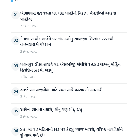
ખીમાણામાં જાહેર રસ્તા પર ગંદા પાણીનો નિકાલ, વેપારીઓ આકરા
01
પાણીએ
7 કલાક પહેલા
નેનાવા-સાંચોર હાઈવે પર ખાડાઓનું સામ્રાજ્ય બિસ્માર રસ્તાથી
02
વાહનચાલકો પરેશાન
2 દિવસ પહેલા
પાલનપુર-ડીસા હાઇવે પર એસઓજી પોલીસે 19.80 લાખનું મોર્ફિન
03
હિરોઈન ઝડપી પાડ્યું
2 દિવસ પહેલા
આજે આ રાજ્યોમાં ભારે પવન સાથે વરસાદની આગાહી
04
3 દિવસ પહેલા
ચાંદીના ભાવમાં વધારો, સોનું પણ મોંઘુ થયું
05
3 દિવસ પહેલા
SBI માં 12 મહિનાની FD પર કેટલું વ્યાજ મળશે, વરિષ્ઠ નાગરિકોને
06
શું લાભ મળે છે?