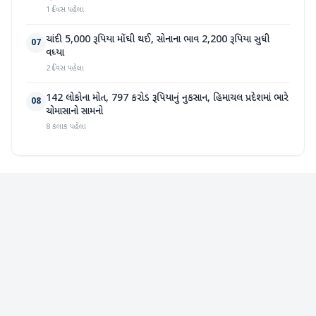
1 દિવસ પહેલા
ચાંદી 5,000 રૂપિયા મોંઘી થઈ, સોનાના ભાવ 2,200 રૂપિયા સુધી
07
વધ્યા
2 દિવસ પહેલા
142 લોકોના મોત, 797 કરોડ રૂપિયાનું નુકસાન, હિમાચલ પ્રદેશમાં ભારે
08
ચોમાસાનો સામનો
8 કલાક પહેલા