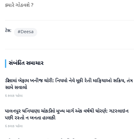
ક્યારે ગોઠવશે ?
ટેગ્સ:
#
Deesa
સંબંધિત સમાચાર
ડીસામાં બેફામ ખનીજ ચોરી: નિયમો નેવે મૂકી રેતી માફિયાઓ સક્રિય, તંત્ર
બનાસકાંઠા
સામે સવાલો
6 કલાક પહેલા
પાલનપુર ધનિયાણા ચોકડીનો મુખ્ય માર્ગ એક વર્ષથી ધોરણે: ગટરલાઇન
બનાસકાંઠા
પછી રસ્તો ન બનતા હાલાકી
6 કલાક પહેલા