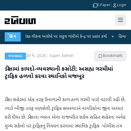
E-Paper
|
Login
પરીક્ષા લીકના આરોપો પર રાહુલ ગાંધીએ કેન્દ્ર પર પ્રહાર કર્યા
બ્રેકિંગ
●
હિંમતનગરમાં રહસ્ય
20 મે, 2026
|
Super Admin
Bookmark
બનાસકાંઠા
ડીસામાં કાયદો-વ્યવસ્થાની કસોટી: અસહ્ય ગરમીમાં
ટ્રાફિક હળવો કરવા સ્થાનિકો મજબૂર
ડીસા શહેરમાં એક તરફ ઉનાળાની કાળઝાળ ગરમી પારો વટાવી રહી છે,
ત્યારે બીજી તરફ વણસેલી ટ્રાફિક સમસ્યાએ નાગરિકોના જીવ અધ્ધર
કરી દીધા છે. ડીસાના વ્યસ્ત એવા રાજમંદિર સર્કલ સહિત શહેરના અનેક
મુખ્ય સર્કલો પર ટ્રાફિકનું નિયમન કરવામાં સ્થાનિક ટ્રાફિક -પોલીસ તંત્ર