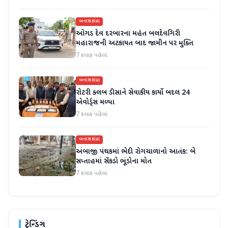
બનાસકાંઠા
ઓગડ દેવ દરબારના મહંત બલદેવગિરી
મહારાજની અટકાયત બાદ જામીન પર મુક્તિ
7 કલાક પહેલા
બનાસકાંઠા
રોટરી ક્લબ ડીસાને સેવાકીય કાર્યો બદલ 24
એવોર્ડ્સ મળ્યા
7 કલાક પહેલા
બનાસકાંઠા
અંબાજી પંથકમાં ભેદી રોગચાળાનો આતંક: બે
સપ્તાહમાં સેંકડો ભૂંડોના મોત
7 કલાક પહેલા
ટ્રેન્ડિંગ