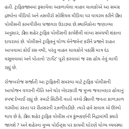
હતી. ટ્રાફિકજામમાં ફસાયેલા અકળાયેલા વાહન ચાલકોએ આ સમગ્ર
દ્રશ્યોના વીડિયો અને તસવીરો સોશિયલ મીડિયા પર વાયરલ કરીને ડીસા
પોલીસની કામગીરીના ધજાગરા ઉડાડ્યા છે.સ્થાનિકોના જણાવ્યા
અનુસાર, ડીસા શહેર ટ્રાફિક પોલીસની કાર્યશૈલી લાંબા સમયથી શંકાના
દાયરામાં છે. પોલીસને ટ્રાફિકનું યોગ્ય મેનેજમેન્ટ કરીને પ્રજાને રાહત
આપવામાં કોઈ રસ નથી, પરંતુ વાહન ચાલકોને પકડીને માત્ર દંડ
વસૂલવામાં અને પોતાનો 'ટાર્ગેટ' પૂરો કરવામાં જ રસ હોય તેવું લાગી
રહ્યું છે.
​રોજબરોજ સર્જાતી આ ટ્રાફિકની સમસ્યા માટે ટ્રાફિક પોલીસની
આયોજન વગરની નીતિ અને ઘોર બેદરકારી જ મુખ્ય જવાબદાર હોવાનું
સ્પષ્ટ દેખાઈ રહ્યું છે. સ્માર્ટ સિટીની વાતો વચ્ચે ડીસાની જનતા કાળઝાળ
ગરમીમાં રસ્તા પર રીતસરની રઝળી પડી છે. ત્યારે હવે સવાલ એ ઊભો
થાય છે કે, ડીસા શહેર ટ્રાફિક પોલીસ તંત્ર કુંભકર્ણની નિદ્રામાંથી ક્યારે
જાગશે ? અને શહેરના મુખ્ય પોઈન્ટ્સ પર કાયમી ધોરણે યોગ્ય વ્યવસ્થા