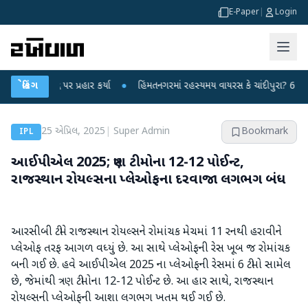
E-Paper
|
Login
ેન્દ્ર પર પ્રહાર કર્યા
બ્રેકિંગ
●
હિંમતનગરમાં રહસ્યમય વાયરસ કે ચાંદીપુરા? 6 બાળકોના મ
25 એપ્રિલ, 2025
|
Super Admin
Bookmark
IPL
આઈપીએલ 2025; ત્રણ ટીમોના 12-12 પોઈન્ટ,
રાજસ્થાન રોયલ્સના પ્લેઓફના દરવાજા લગભગ બંધ
આરસીબી ટીમે રાજસ્થાન રોયલ્સને રોમાંચક મેચમાં 11 રનથી હરાવીને
પ્લેઓફ તરફ આગળ વધ્યું છે. આ સાથે પ્લેઓફની રેસ ખૂબ જ રોમાંચક
બની ગઈ છે. હવે આઈપીએલ 2025 ના પ્લેઓફની રેસમાં 6 ટીમો સામેલ
છે, જેમાંથી ત્રણ ટીમોના 12-12 પોઈન્ટ છે. આ હાર સાથે, રાજસ્થાન
રોયલ્સની પ્લેઓફની આશા લગભગ ખતમ થઈ ગઈ છે.