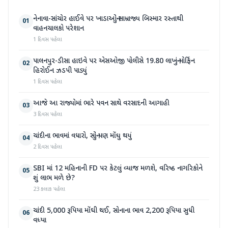
નેનાવા-સાંચોર હાઈવે પર ખાડાઓનું સામ્રાજ્ય બિસ્માર રસ્તાથી
01
વાહનચાલકો પરેશાન
1 દિવસ પહેલા
પાલનપુર-ડીસા હાઇવે પર એસઓજી પોલીસે 19.80 લાખનું મોર્ફિન
02
હિરોઈન ઝડપી પાડ્યું
1 દિવસ પહેલા
આજે આ રાજ્યોમાં ભારે પવન સાથે વરસાદની આગાહી
03
3 દિવસ પહેલા
ચાંદીના ભાવમાં વધારો, સોનું પણ મોંઘુ થયું
04
2 દિવસ પહેલા
SBI માં 12 મહિનાની FD પર કેટલું વ્યાજ મળશે, વરિષ્ઠ નાગરિકોને
05
શું લાભ મળે છે?
23 કલાક પહેલા
ચાંદી 5,000 રૂપિયા મોંઘી થઈ, સોનાના ભાવ 2,200 રૂપિયા સુધી
06
વધ્યા