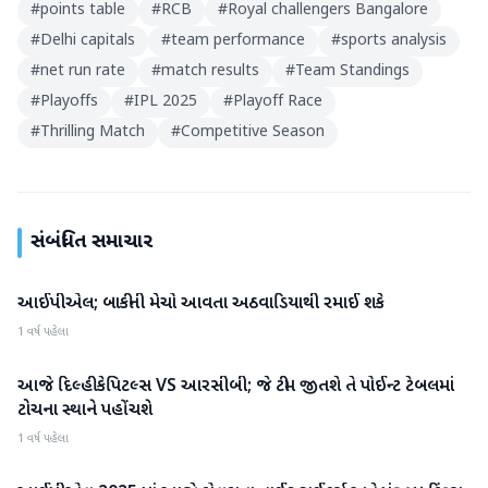
#
points table
#
RCB
#
Royal challengers Bangalore
#
Delhi capitals
#
team performance
#
sports analysis
#
net run rate
#
match results
#
Team Standings
#
Playoffs
#
IPL 2025
#
Playoff Race
#
Thrilling Match
#
Competitive Season
સંબંધિત સમાચાર
આઈપીએલ; બાકીની મેચો આવતા અઠવાડિયાથી રમાઈ શકે
IPL
1 વર્ષ પહેલા
આજે દિલ્હી કેપિટલ્સ VS આરસીબી; જે ટીમ જીતશે તે પોઈન્ટ ટેબલમાં
IPL
ટોચના સ્થાને પહોંચશે
1 વર્ષ પહેલા