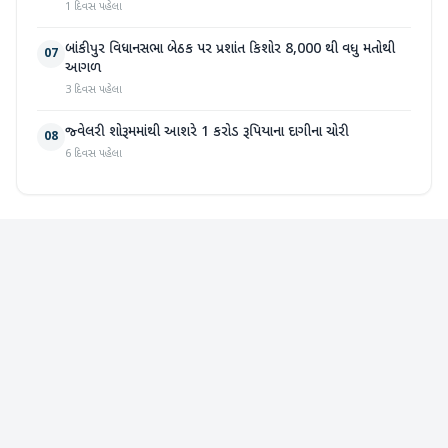
1 દિવસ પહેલા
બાંકીપુર વિધાનસભા બેઠક પર પ્રશાંત કિશોર 8,000 થી વધુ મતોથી
07
આગળ
3 દિવસ પહેલા
જ્વેલરી શોરૂમમાંથી આશરે 1 કરોડ રૂપિયાના દાગીના ચોરી
08
6 દિવસ પહેલા