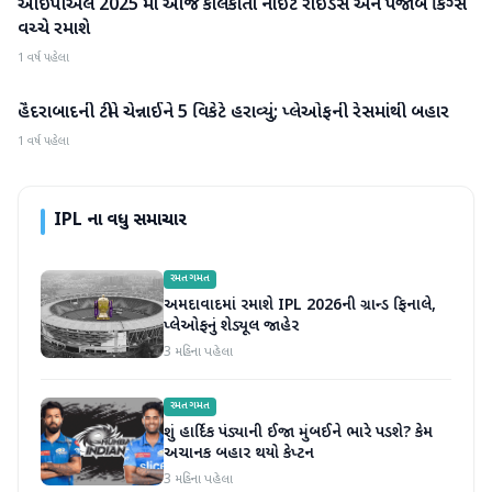
આઈપીએલ 2025 માં આજે કોલકાતા નાઈટ રાઈડર્સ અને પંજાબ કિંગ્સ
IPL
વચ્ચે રમાશે
1 વર્ષ પહેલા
હૈદરાબાદની ટીમે ચેન્નાઈને 5 વિકેટે હરાવ્યું; પ્લેઓફની રેસમાંથી બહાર
IPL
1 વર્ષ પહેલા
IPL
ના વધુ સમાચાર
રમતગમત
અમદાવાદમાં રમાશે IPL 2026ની ગ્રાન્ડ ફિનાલે,
પ્લેઓફનું શેડ્યૂલ જાહેર
3 મહિના પહેલા
રમતગમત
શું હાર્દિક પંડ્યાની ઈજા મુંબઈને ભારે પડશે? કેમ
અચાનક બહાર થયો કેપ્ટન
3 મહિના પહેલા