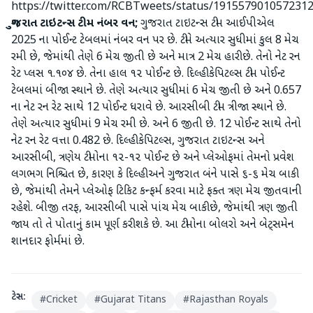
https://twitter.com/RCBTweets/status/191557901057231
ગુજરાત ટાઇટન્સ ટીમ નંબર વન;
ગુજરાત ટાઇટન્સ ટીમ આઈપીએલ
2025 ના પોઈન્ટ ટેબલમાં નંબર વન પર છે. ટીમે અત્યાર સુધીમાં કુલ 8 મેચ
રમી છે, જેમાંથી તેણે 6 મેચ જીતી છે અને માત્ર 2 મેચ હારી છે. તેનો નેટ રન
રેટ પ્લસ ૧.૧૦૪ છે. તેના હાલ ૧૨ પોઈન્ટ છે. દિલ્હી કેપિટલ્સ ટીમ પોઈન્ટ
ટેબલમાં બીજા સ્થાને છે. તેણે અત્યાર સુધીમાં 6 મેચ જીતી છે અને 0.657
ના નેટ રન રેટ સાથે 12 પોઈન્ટ ધરાવે છે. આરસીબી ટીમ ત્રીજા સ્થાને છે.
તેણે અત્યાર સુધીમાં 9 મેચ રમી છે. અને 6 જીતી છે. 12 પોઈન્ટ સાથે તેનો
નેટ રન રેટ વત્તા 0.482 છે. દિલ્હી કેપિટલ્સ, ગુજરાત ટાઇટન્સ અને
આરસીબી, ત્રણેય ટીમોના ૧૨-૧૨ પોઈન્ટ છે અને પ્લેઓફમાં તેમનો પ્રવેશ
લગભગ નિશ્ચિત છે, કારણ કે દિલ્હી અને ગુજરાત બંને પાસે ૬-૬ મેચ બાકી
છે, જેમાંથી તેમને પ્લેઓફ ટિકિટ કન્ફર્મ કરવા માટે ફક્ત ત્રણ મેચ જીતવાની
રહેશે. બીજી તરફ, આરસીબી પાસે પાંચ મેચ બાકી છે, જેમાંથી ત્રણ જીતી
જાય તો તે પોતાનું કામ પૂર્ણ કરી શકે છે. આ ટીમોના બોલરો અને બેટ્સમેન
શાનદાર ફોર્મમાં છે.
ટેગ્સ:
#
Cricket
#
Gujarat Titans
#
Rajasthan Royals