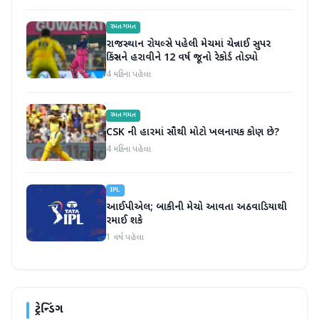
રમતગમત
રાજસ્થાન રોયલ્સે પહેલી મેચમાં ચેન્નાઈ સુપર
કિંગ્સને હરાવીને 12 વર્ષ જૂનો રેકોર્ડ તોડ્યો
4 મહિના પહેલા
રમતગમત
CSK ની હારમાં સૌથી મોટો ખલનાયક કોણ છે?
4 મહિના પહેલા
IPL
આઈપીએલ; બાકીની મેચો આવતા અઠવાડિયાથી
રમાઈ શકે
1 વર્ષ પહેલા
ટ્રેન્ડિંગ