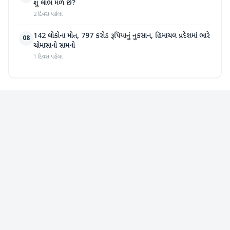
શું લાભ મળે છે?
2 દિવસ પહેલા
142 લોકોના મોત, 797 કરોડ રૂપિયાનું નુકસાન, હિમાચલ પ્રદેશમાં ભારે
08
ચોમાસાનો સામનો
1 દિવસ પહેલા