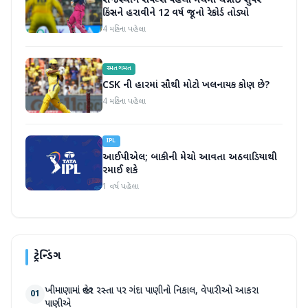
રાજસ્થાન રોયલ્સે પહેલી મેચમાં ચેન્નાઈ સુપર
કિંગ્સને હરાવીને 12 વર્ષ જૂનો રેકોર્ડ તોડ્યો
4 મહિના પહેલા
રમતગમત
CSK ની હારમાં સૌથી મોટો ખલનાયક કોણ છે?
4 મહિના પહેલા
IPL
આઈપીએલ; બાકીની મેચો આવતા અઠવાડિયાથી
રમાઈ શકે
1 વર્ષ પહેલા
ટ્રેન્ડિંગ
ખીમાણામાં જાહેર રસ્તા પર ગંદા પાણીનો નિકાલ, વેપારીઓ આકરા
01
પાણીએ