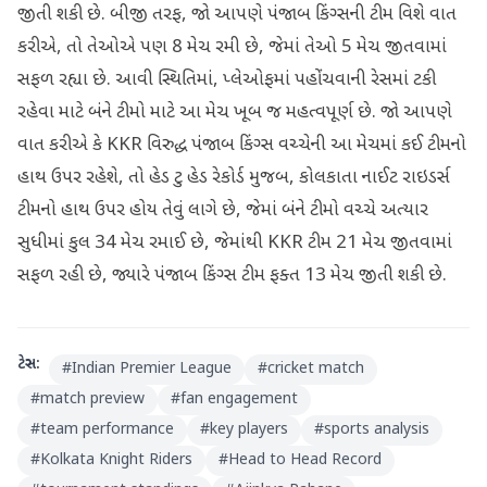
જીતી શકી છે. બીજી તરફ, જો આપણે પંજાબ કિંગ્સની ટીમ વિશે વાત
કરીએ, તો તેઓએ પણ 8 મેચ રમી છે, જેમાં તેઓ 5 મેચ જીતવામાં
સફળ રહ્યા છે. આવી સ્થિતિમાં, પ્લેઓફમાં પહોંચવાની રેસમાં ટકી
રહેવા માટે બંને ટીમો માટે આ મેચ ખૂબ જ મહત્વપૂર્ણ છે. જો આપણે
વાત કરીએ કે KKR વિરુદ્ધ પંજાબ કિંગ્સ વચ્ચેની આ મેચમાં કઈ ટીમનો
હાથ ઉપર રહેશે, તો હેડ ટુ હેડ રેકોર્ડ મુજબ, કોલકાતા નાઈટ રાઇડર્સ
ટીમનો હાથ ઉપર હોય તેવું લાગે છે, જેમાં બંને ટીમો વચ્ચે અત્યાર
સુધીમાં કુલ 34 મેચ રમાઈ છે, જેમાંથી KKR ટીમ 21 મેચ જીતવામાં
સફળ રહી છે, જ્યારે પંજાબ કિંગ્સ ટીમ ફક્ત 13 મેચ જીતી શકી છે.
ટેગ્સ:
#
Indian Premier League
#
cricket match
#
match preview
#
fan engagement
#
team performance
#
key players
#
sports analysis
#
Kolkata Knight Riders
#
Head to Head Record