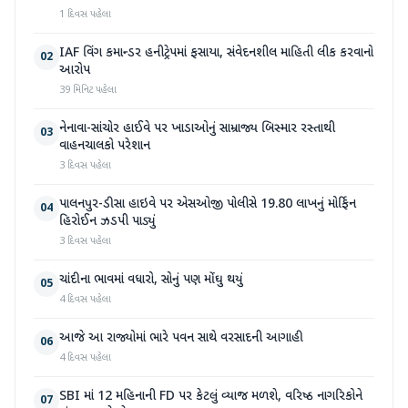
1 દિવસ પહેલા
IAF વિંગ કમાન્ડર હનીટ્રેપમાં ફસાયા, સંવેદનશીલ માહિતી લીક કરવાનો
02
આરોપ
39 મિનિટ પહેલા
નેનાવા-સાંચોર હાઈવે પર ખાડાઓનું સામ્રાજ્ય બિસ્માર રસ્તાથી
03
વાહનચાલકો પરેશાન
3 દિવસ પહેલા
પાલનપુર-ડીસા હાઇવે પર એસઓજી પોલીસે 19.80 લાખનું મોર્ફિન
04
હિરોઈન ઝડપી પાડ્યું
3 દિવસ પહેલા
ચાંદીના ભાવમાં વધારો, સોનું પણ મોંઘુ થયું
05
4 દિવસ પહેલા
આજે આ રાજ્યોમાં ભારે પવન સાથે વરસાદની આગાહી
06
4 દિવસ પહેલા
SBI માં 12 મહિનાની FD પર કેટલું વ્યાજ મળશે, વરિષ્ઠ નાગરિકોને
07