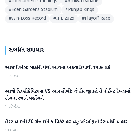
#
tournament standings
#
Ajinkya Rahane
#
Eden Gardens Stadium
#
Punjab Kings
#
Win-Loss Record
#
IPL 2025
#
Playoff Race
સંબંધિત સમાચાર
આઈપીએલ; બાકીની મેચો આવતા અઠવાડિયાથી રમાઈ શકે
IPL
1 વર્ષ પહેલા
આજે દિલ્હી કેપિટલ્સ VS આરસીબી; જે ટીમ જીતશે તે પોઈન્ટ ટેબલમાં
IPL
ટોચના સ્થાને પહોંચશે
1 વર્ષ પહેલા
હૈદરાબાદની ટીમે ચેન્નાઈને 5 વિકેટે હરાવ્યું; પ્લેઓફની રેસમાંથી બહાર
IPL
1 વર્ષ પહેલા