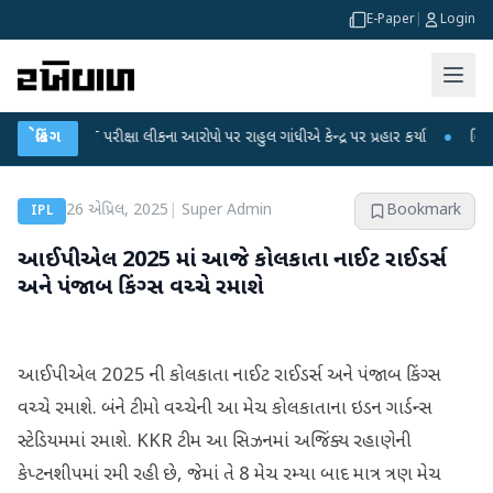
E-Paper
|
Login
-NET પરીક્ષા લીકના આરોપો પર રાહુલ ગાંધીએ કેન્દ્ર પર પ્રહાર કર્યા
બ્રેકિંગ
●
હિંમતનગરમાં
26 એપ્રિલ, 2025
|
Super Admin
Bookmark
IPL
આઈપીએલ 2025 માં આજે કોલકાતા નાઈટ રાઈડર્સ
અને પંજાબ કિંગ્સ વચ્ચે રમાશે
આઈપીએલ 2025 ની કોલકાતા નાઈટ રાઈડર્સ અને પંજાબ કિંગ્સ
વચ્ચે રમાશે. બંને ટીમો વચ્ચેની આ મેચ કોલકાતાના ઇડન ગાર્ડન્સ
સ્ટેડિયમમાં રમાશે. KKR ટીમ આ સિઝનમાં અજિંક્ય રહાણેની
કેપ્ટનશીપમાં રમી રહી છે, જેમાં તે 8 મેચ રમ્યા બાદ માત્ર ત્રણ મેચ