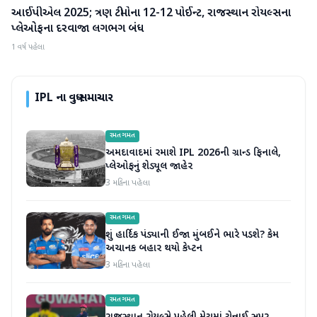
આઈપીએલ 2025; ત્રણ ટીમોના 12-12 પોઈન્ટ, રાજસ્થાન રોયલ્સના
IPL
પ્લેઓફના દરવાજા લગભગ બંધ
1 વર્ષ પહેલા
IPL
ના વધુ સમાચાર
રમતગમત
અમદાવાદમાં રમાશે IPL 2026ની ગ્રાન્ડ ફિનાલે,
પ્લેઓફનું શેડ્યૂલ જાહેર
3 મહિના પહેલા
રમતગમત
શું હાર્દિક પંડ્યાની ઈજા મુંબઈને ભારે પડશે? કેમ
અચાનક બહાર થયો કેપ્ટન
3 મહિના પહેલા
રમતગમત