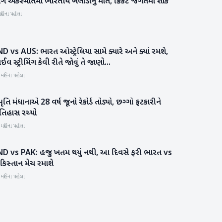
ર્ગ અકસ્માતમાં ભારતીય ખેલાડીનું મોત, ક્રિકેટ જગતમાં શોક
રમતગમત
હિના પહેલા
D vs AUS: ભારત ઓસ્ટ્રેલિયા સામે ક્યારે અને ક્યાં રમશે,
રમતગમત
ઈવ સ્ટ્રીમિંગ કેવી રીતે જોવું તે જાણો...
 મહિના પહેલા
મૃતિ મંધાનાએ 28 વર્ષ જૂનો રેકોર્ડ તોડ્યો, છગ્ગો ફટકારીને
રમતગમત
તિહાસ રચ્યો
 મહિના પહેલા
ND vs PAK: હજુ ખતમ થયું નથી, આ દિવસે ફરી ભારત vs
રમતગમત
કિસ્તાન મેચ રમાશે
 મહિના પહેલા