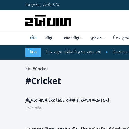
ઉત્તર ગુજરાતનું લોકપ્રિય દૈનિક
હોમ
રાષ્ટ્રીય
આંતરરાષ્ટ્રીય
ગુજરાત
ઉત્તર ગુજ
્ષા લીકના આરોપો પર રાહુલ ગાંધીએ કેન્દ્ર પર પ્રહાર કર્યા
બ્રેકિંગ
●
હિંમતનગરમાં રહસ્યમય 
હોમ
/
#Cricket
#
Cricket
સૂર્યકુમાર યાદવે ટેસ્ટ ક્રિકેટ રમવાની ઇચ્છા વ્યક્ત કરી
રમતગમત
4 મહિના પહેલા