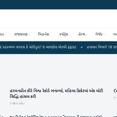
રાત
રાજકારણ
બિઝનેસ
સ્પોર્ટ્સ
હેલ્થ
ગેજેટ
અન
વાયરસ કે ચાંદીપુરા? 6 બાળકોના મોતથી ફફડાટ
●
હવામાન વિભાગે 18 રાજ્યો માટે ભા
હરમનપ્રીત કૌરે વિશ્વ રેકોર્ડ બનાવ્યો, મહિલા ક્રિકેટમાં એક મોટી
C
રમતગમત
સિદ્ધિ હાંસલ કરી
6 મ
5 મહિના પહેલા