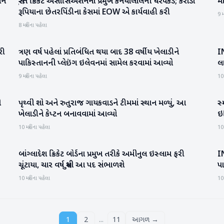
્શન
સુરત ક્રિકેટ એસોસિએશનના પ્રમુખ કનૈયાલાલની ધરપકડ; કરોડો
મા
ગુજરાત
રૂપિયાના છેતરપિંડીના કેસમાં EOW એ કાર્યવાહી કરી
9 મ
8 મહિના પહેલા
રી
ત્રણ વર્ષ પહેલાં પ્રતિબંધિત થયા બાદ 38 વર્ષીય ખેલાડીને
IN
રમતગમત
પાકિસ્તાનની પ્લેઇંગ ઇલેવનમાં સામેલ કરવામાં આવ્યો
લા
9 મહિના પહેલા
10
ી
પૃથ્વી શો અને રુતુરાજ ગાયકવાડને ટીમમાં સ્થાન મળ્યું, આ
સ્
રમતગમત
ખેલાડીને કેપ્ટન બનાવવામાં આવ્યો
ઇ
10 મહિના પહેલા
10
બાંગ્લાદેશ ક્રિકેટ બોર્ડના પ્રમુખ તરીકે અમીનુલ ઇસ્લામ ફરી
I
રાષ્ટ્રીય
ચૂંટાયા, ચાર વર્ષ સુધી આ પદ સંભાળશે
પા
10 મહિના પહેલા
10
...
1
2
11
આગળ →