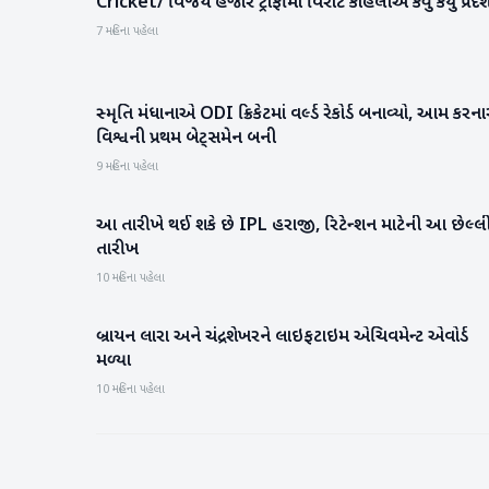
Cricket/ વિજય હજારે ટ્રોફીમાં વિરાટ કોહલીએ કેવું કર્યું પ્રદર
રમતગમત
7 મહિના પહેલા
સ્મૃતિ મંધાનાએ ODI ક્રિકેટમાં વર્લ્ડ રેકોર્ડ બનાવ્યો, આમ કરના
રમતગમત
વિશ્વની પ્રથમ બેટ્સમેન બની
9 મહિના પહેલા
આ તારીખે થઈ શકે છે IPL હરાજી, રિટેન્શન માટેની આ છેલ્લ
રમતગમત
તારીખ
10 મહિના પહેલા
બ્રાયન લારા અને ચંદ્રશેખરને લાઇફટાઇમ એચિવમેન્ટ એવોર્ડ
રમતગમત
મળ્યા
10 મહિના પહેલા