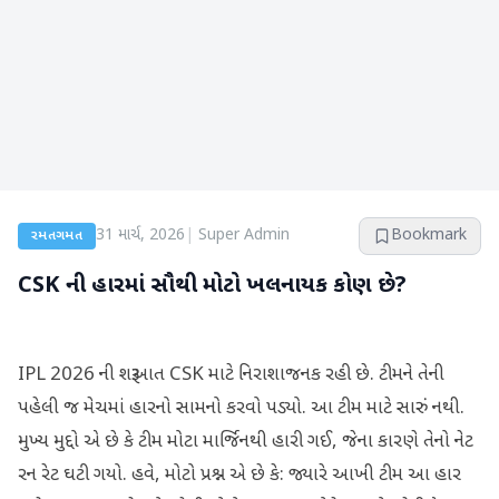
31 માર્ચ, 2026
|
Super Admin
Bookmark
રમતગમત
CSK ની હારમાં સૌથી મોટો ખલનાયક કોણ છે?
IPL 2026 ની શરૂઆત CSK માટે નિરાશાજનક રહી છે. ટીમને તેની
પહેલી જ મેચમાં હારનો સામનો કરવો પડ્યો. આ ટીમ માટે સારું નથી.
મુખ્ય મુદ્દો એ છે કે ટીમ મોટા માર્જિનથી હારી ગઈ, જેના કારણે તેનો નેટ
રન રેટ ઘટી ગયો. હવે, મોટો પ્રશ્ન એ છે કે: જ્યારે આખી ટીમ આ હાર