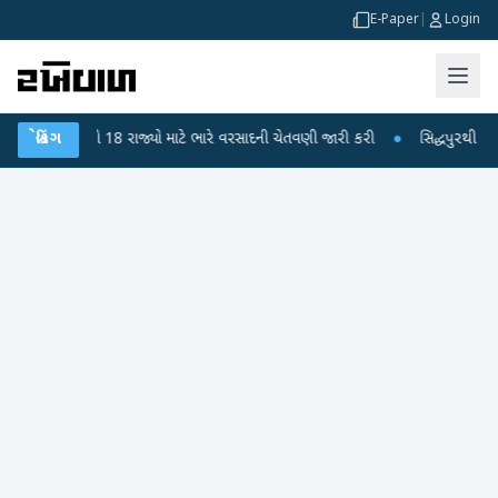
E-Paper
|
Login
િભાગે 18 રાજ્યો માટે ભારે વરસાદની ચેતવણી જારી કરી
બ્રેકિંગ
●
સિદ્ધપુરથી બોમ્બ બનાવવા