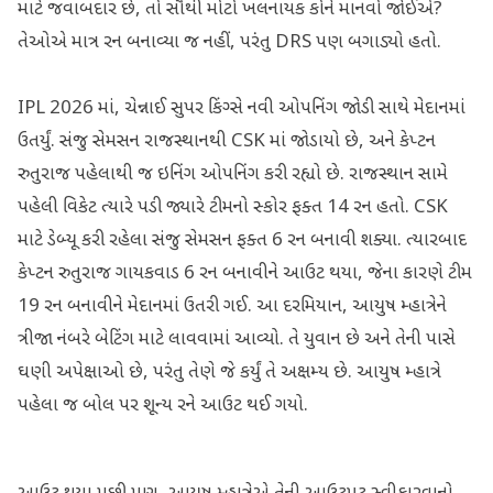
માટે જવાબદાર છે, તો સૌથી મોટો ખલનાયક કોને માનવો જોઈએ?
તેઓએ માત્ર રન બનાવ્યા જ નહીં, પરંતુ DRS પણ બગાડ્યો હતો.
IPL 2026 માં, ચેન્નાઈ સુપર કિંગ્સે નવી ઓપનિંગ જોડી સાથે મેદાનમાં
ઉતર્યું. સંજુ સેમસન રાજસ્થાનથી CSK માં જોડાયો છે, અને કેપ્ટન
રુતુરાજ પહેલાથી જ ઇનિંગ ઓપનિંગ કરી રહ્યો છે. રાજસ્થાન સામે
પહેલી વિકેટ ત્યારે પડી જ્યારે ટીમનો સ્કોર ફક્ત 14 રન હતો. CSK
માટે ડેબ્યૂ કરી રહેલા સંજુ સેમસન ફક્ત 6 રન બનાવી શક્યા. ત્યારબાદ
કેપ્ટન રુતુરાજ ગાયકવાડ 6 રન બનાવીને આઉટ થયા, જેના કારણે ટીમ
19 રન બનાવીને મેદાનમાં ઉતરી ગઈ. આ દરમિયાન, આયુષ મ્હાત્રેને
ત્રીજા નંબરે બેટિંગ માટે લાવવામાં આવ્યો. તે યુવાન છે અને તેની પાસે
ઘણી અપેક્ષાઓ છે, પરંતુ તેણે જે કર્યું તે અક્ષમ્ય છે. આયુષ મ્હાત્રે
પહેલા જ બોલ પર શૂન્ય રને આઉટ થઈ ગયો.