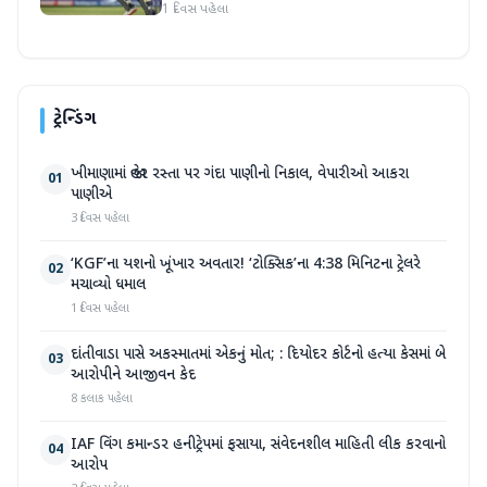
1 દિવસ પહેલા
ટ્રેન્ડિંગ
ખીમાણામાં જાહેર રસ્તા પર ગંદા પાણીનો નિકાલ, વેપારીઓ આકરા
01
પાણીએ
3 દિવસ પહેલા
‘KGF’ના યશનો ખૂંખાર અવતાર! ‘ટોક્સિક’ના 4:38 મિનિટના ટ્રેલરે
02
મચાવ્યો ધમાલ
1 દિવસ પહેલા
દાંતીવાડા પાસે અકસ્માતમાં એકનું મોત; : દિયોદર કોર્ટનો હત્યા કેસમાં બે
03
આરોપીને આજીવન કેદ
8 કલાક પહેલા
IAF વિંગ કમાન્ડર હનીટ્રેપમાં ફસાયા, સંવેદનશીલ માહિતી લીક કરવાનો
04
આરોપ