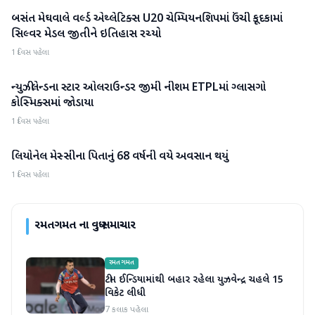
બસંત મેઘવાલે વર્લ્ડ એથ્લેટિક્સ U20 ચેમ્પિયનશિપમાં ઉંચી કૂદકામાં
રમતગમત
સિલ્વર મેડલ જીતીને ઇતિહાસ રચ્યો
1 દિવસ પહેલા
ન્યુઝીલેન્ડના સ્ટાર ઓલરાઉન્ડર જીમી નીશમ ETPLમાં ગ્લાસગો
રમતગમત
કોસ્મિક્સમાં જોડાયા
1 દિવસ પહેલા
લિયોનેલ મેસ્સીના પિતાનું 68 વર્ષની વયે અવસાન થયું
રમતગમત
1 દિવસ પહેલા
રમતગમત
ના વધુ સમાચાર
રમતગમત
ટીમ ઈન્ડિયામાંથી બહાર રહેલા યુઝવેન્દ્ર ચહલે 15
વિકેટ લીધી
7 કલાક પહેલા