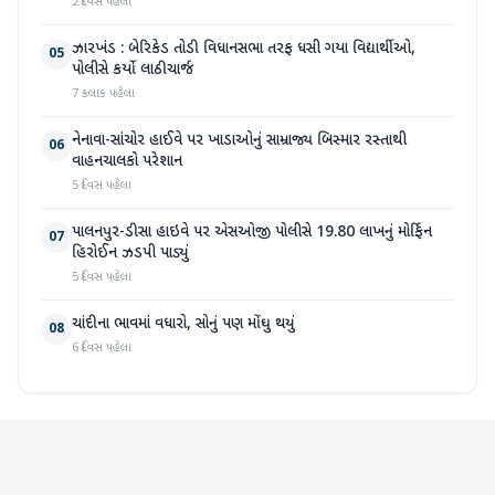
2 દિવસ પહેલા
ઝારખંડ : બેરિકેડ તોડી વિધાનસભા તરફ ધસી ગયા વિદ્યાર્થીઓ,
05
પોલીસે કર્યો લાઠીચાર્જ
7 કલાક પહેલા
નેનાવા-સાંચોર હાઈવે પર ખાડાઓનું સામ્રાજ્ય બિસ્માર રસ્તાથી
06
વાહનચાલકો પરેશાન
5 દિવસ પહેલા
પાલનપુર-ડીસા હાઇવે પર એસઓજી પોલીસે 19.80 લાખનું મોર્ફિન
07
હિરોઈન ઝડપી પાડ્યું
5 દિવસ પહેલા
ચાંદીના ભાવમાં વધારો, સોનું પણ મોંઘુ થયું
08
6 દિવસ પહેલા