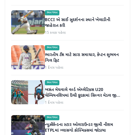
રમતગમત
BCCI એ સાઈ સુદર્શનના સ્થાને ખેલાડીની
જાહેરાત કરી
15 કલાક પહેલા
રમતગમત
ભારતીય ટીમ માટે સારા સમાચાર, કેપ્ટન શુભમન
ગિલ ફિટ
1 દિવસ પહેલા
રમતગમત
બસંત મેઘવાલે વર્લ્ડ એથ્લેટિક્સ U20
ચેમ્પિયનશિપમાં ઉંચી કૂદકામાં સિલ્વર મેડલ જીતીને
ઇતિહાસ રચ્યો
1 દિવસ પહેલા
રમતગમત
ન્યુઝીલેન્ડના સ્ટાર ઓલરાઉન્ડર જીમી નીશમ
ETPLમાં ગ્લાસગો કોસ્મિક્સમાં જોડાયા