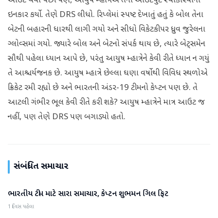
આઉટ થયા પછી પણ, આયુષ મ્હાત્રેએ તેની આઉટપુટ સ્વીકારવાનો
ઇનકાર કર્યો. તેણે DRS લીધો. રિપ્લેમાં સ્પષ્ટ દેખાતું હતું કે બોલ તેના
બેટની બહારની ધારથી લાગી ગયો અને સીધો વિકેટકીપર ધ્રુવ જુરેલના
ગ્લોવ્સમાં ગયો. જ્યારે બોલ અને બેટનો સંપર્ક થાય છે, ત્યારે બેટ્સમેન
સૌથી પહેલા ધ્યાન આપે છે, પરંતુ આયુષ મ્હાત્રેને કેવી રીતે ધ્યાન ન ગયું
તે આશ્ચર્યજનક છે. આયુષ મ્હાત્રે છેલ્લા ઘણા વર્ષોથી વિવિધ સ્થળોએ
ક્રિકેટ રમી રહ્યો છે અને ભારતની અંડર-19 ટીમનો કેપ્ટન પણ છે. તે
આટલી ગંભીર ભૂલ કેવી રીતે કરી શકે? આયુષ મ્હાત્રેને માત્ર આઉટ જ
નહીં, પણ તેણે DRS પણ બગાડ્યો હતો.
સંબંધિત સમાચાર
ભારતીય ટીમ માટે સારા સમાચાર, કેપ્ટન શુભમન ગિલ ફિટ
રમતગમત
1 દિવસ પહેલા