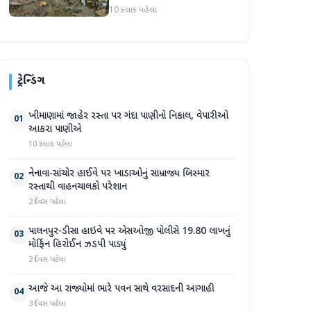
સપ્તાહમાં સેંકડો ભૂંડોના મોત
10 કલાક પહેલા
ટ્રેન્ડિંગ
ખીમાણામાં જાહેર રસ્તા પર ગંદા પાણીનો નિકાલ, વેપારીઓ
01
આકરા પાણીએ
10 કલાક પહેલા
નેનાવા-સાંચોર હાઈવે પર ખાડાઓનું સામ્રાજ્ય બિસ્માર
02
રસ્તાથી વાહનચાલકો પરેશાન
2 દિવસ પહેલા
પાલનપુર-ડીસા હાઇવે પર એસઓજી પોલીસે 19.80 લાખનું
03
મોર્ફિન હિરોઈન ઝડપી પાડ્યું
2 દિવસ પહેલા
આજે આ રાજ્યોમાં ભારે પવન સાથે વરસાદની આગાહી
04
3 દિવસ પહેલા