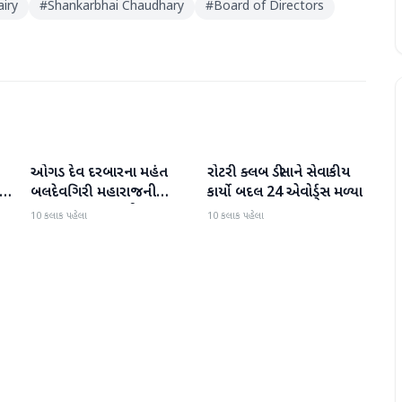
iry
#
Shankarbhai Chaudhary
#
Board of Directors
ઓગડ દેવ દરબારના મહંત
રોટરી ક્લબ ડીસાને સેવાકીય
બનાસકાંઠા
બનાસકાંઠા
:
બલદેવગિરી મહારાજની
કાર્યો બદલ 24 એવોર્ડ્સ મળ્યા
અટકાયત બાદ જામીન પર
10 કલાક પહેલા
10 કલાક પહેલા
મુક્તિ