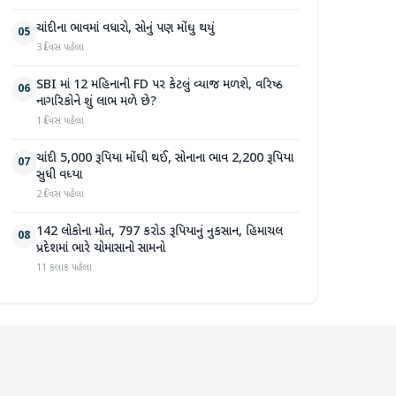
ચાંદીના ભાવમાં વધારો, સોનું પણ મોંઘુ થયું
05
3 દિવસ પહેલા
SBI માં 12 મહિનાની FD પર કેટલું વ્યાજ મળશે, વરિષ્ઠ
06
નાગરિકોને શું લાભ મળે છે?
1 દિવસ પહેલા
ચાંદી 5,000 રૂપિયા મોંઘી થઈ, સોનાના ભાવ 2,200 રૂપિયા
07
સુધી વધ્યા
2 દિવસ પહેલા
142 લોકોના મોત, 797 કરોડ રૂપિયાનું નુકસાન, હિમાચલ
08
પ્રદેશમાં ભારે ચોમાસાનો સામનો
11 કલાક પહેલા