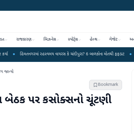
રાત
રાજકારણ
બિઝનેસ
સ્પોર્ટ્સ
હેલ્થ
ગેજેટ
અન
મતનગરમાં રહસ્યમય વાયરસ કે ચાંદીપુરા? 6 બાળકોના મોતથી ફફડાટ
●
હવામાન વિભાગે
ંગ જામ્યો
Bookmark
તા બેઠક પર કસોક્સનો ચૂંટણી