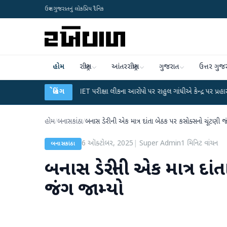
ઉત્તર ગુજરાતનું લોકપ્રિય દૈનિક
હોમ
રાષ્ટ્રીય
આંતરરાષ્ટ્રીય
ગુજરાત
ઉત્તર ગુજ
●
UGC-NET પરીક્ષા લીકના આરોપો પર રાહુલ ગાંધીએ કેન્દ્ર પર પ્રહાર કર્યા
બ્રેકિંગ
●
હિં
હોમ
/
બનાસકાંઠા
/
બનાસ ડેરીની એક માત્ર દાંતા બેઠક પર કસોક્સનો ચૂંટણી જ
6 ઑક્ટોબર, 2025
|
Super Admin
1
મિનિટ વાંચન
બનાસકાંઠા
બનાસ ડેરીની એક માત્ર દાં
જંગ જામ્યો