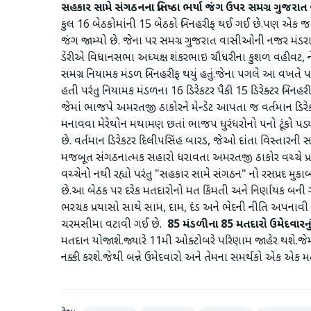
સહકાર સામે સંગઠનના પ્રતિષ્ઠા ભર્યા જંગ ઉપર સમગ્ર ગુજ
કુલ 16 બેઠકોમાંની 15 બેઠકો બિનહરીફ થઈ ગઈ છે.પણ એક જ બે
જંગ જામ્યો છે. જેના પર સમગ્ર ગુજરાત વાસીઓની નજર મંડરા
ડેરીએ વિધાનસભા અધ્યક્ષ શંકરભાઇ ચૌધરીના કુશળ વહીવટ, નેતૃ
સમગ્ર નિયામક મંડળ બિનહરીફ થયું હતું.જેના પગલે આ વખતે પ
હતી પરંતુ નિયામક મંડળના 16 ડિરેકટર પૈકી 15 ડિરેક્ટર બિનહ
જેમાં ભાજપે અમરતજી ઠાકોરને મેન્ડેટ આપતા જ વર્તમાન ડિ
મનાવવા મેરેથોન મથામણ છતાં ભાજપ ધુરંધરોનો પનો ટૂંકો પડ્
છે. વર્તમાન ડિરેકટર દિલીપસિંહ બારડ, જેઓ દાંતા વિસ્તાર
મજબૂત સંગઠનાત્મક સહારો ધરાવતા અમરતજી ઠાકોર વચ્ચે પ્રતિષ
વચ્ચેનો નથી રહ્યો પરંતુ "સહકાર સામે સંગઠન" નો રસપ્રદ મ
છે.આ બેઠક પર દરેક મતદારોનો મત કિંમતી અને નિર્ણાયક બની ગ
ભરચક પ્રયાસો સાથે સામ, દામ, દંડ અને ભેદની નીતિ અપનાવી રહ
ચરમસીમા વટાવી ગઈ છે.
85 મંડળીના 85 મતદારો ઉમેદવારનું
મતદાન યોજાશે.જ્યારે 11મી ઓક્ટોબરે પરિણામ જાહેર થશે.જેમ
નક્કી કરશે.જેથી બન્ને ઉમેદવારો અને તેમના સમર્થકો એક એક 