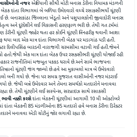
રાત વાસીઓની નજર
એશિયાની સૌથી મોટી બનાસ ડેરીના નિયામક મંડળની
ઠક દાંતા વિભાગમાં બે બળિયા ઉમેદવારો વચ્ચે રસાક્સીભર્યો ચૂંટણી
ઈ છે. બનાસકાંઠા જિલ્લાના ખેડૂતો અને પશુપાલકોની જીવાદોરી બનાસ
ત્વ અને દૂરંદેશીને લઈ વિકાસની હરણફાળ ભરી છે. તેથી ગત ટર્મમાં
ણ ડેરીની ચૂંટણી જાહેર થતા હર કોઈને ચૂંટણી બિનહરીફ થવાની આશા
રીફ થયા બાદ એક માત્ર દાંતા વિભાગની બેઠક પર મડાગાંઠ પડી હતી.
રેક્ટર દિલીપસિંહ બારડની નારાજગી ચરમસીમા વટાવી ગઈ હતી.જેમને
યો હતો.જેથી એક માત્ર દાંતા બેઠક ઉપર રસક્સીભરી ચૂંટણી યોજાઈ રહી
ની સહકાર રાજનીતિમાં મજબૂત પકકડ ધરાવે છે.અને સામે ભાજપના
્ઠાનો ચૂંટણી જંગ જામ્યો છે.હવે આ મુકાબલો માત્ર બે ઉમેદવારો
ુકાબલો બની ગયો છે. જેના પર સમગ્ર ગુજરાત વાસીઓની નજર મંડરાઈ
યો છે. જેથી બન્ને ઉમેદવાર અને તેમના સમર્થકો મતદારોને મનાવવા
્યા છે. તેથી ચૂંટણીને લઈ સસ્પેન્સ, સરપ્રાઇઝ સાથે રસાકસી
 ભાવી નક્કી કરશે
દાંતા બેઠકની ચૂંટણીમાં આગામી 10 મી ઓક્ટોબરે
ાં દાંતા બેઠકની 85 મંડળીઓના 85 મતદારો હવે બનાસ ડેરીના ડિરેક્ટર
મતદારને મનાવવા એડી ચોટીનું જોર લગાવી રહ્યા છે.