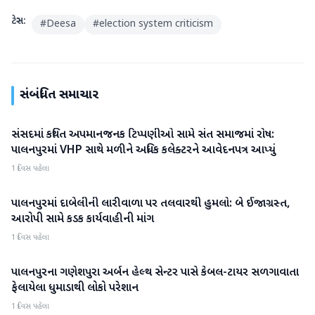
ટેગ્સ:
#
Deesa
#
election system criticism
સંબંધિત સમાચાર
સંસદમાં કથિત અપમાનજનક ટિપ્પણીઓ સામે સંત સમાજમાં રોષ:
બનાસકાંઠા
પાલનપુરમાં VHP સાથે મળીને અધિક કલેક્ટરને આવેદનપત્ર આપ્યું
1 દિવસ પહેલા
પાલનપુરમાં દાબેલીની લારીવાળા પર તલવારથી હુમલો: બે ઈજાગ્રસ્ત,
બનાસકાંઠા
આરોપી સામે કડક કાર્યવાહીની માંગ
1 દિવસ પહેલા
પાલનપુરના ગણેશપુરા અર્બન હેલ્થ સેન્ટર પાસે કેબલ-ટાયર સળગાવાતા
બનાસકાંઠા
ફેલાયેલા ધુમાડાથી લોકો પરેશાન
1 દિવસ પહેલા