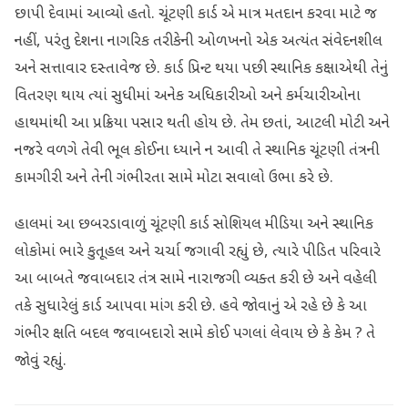
છાપી દેવામાં આવ્યો હતો. ​ચૂંટણી કાર્ડ એ માત્ર મતદાન કરવા માટે જ
નહીં, પરંતુ દેશના નાગરિક તરીકેની ઓળખનો એક અત્યંત સંવેદનશીલ
અને સત્તાવાર દસ્તાવેજ છે. કાર્ડ પ્રિન્ટ થયા પછી સ્થાનિક કક્ષાએથી તેનું
વિતરણ થાય ત્યાં સુધીમાં અનેક અધિકારીઓ અને કર્મચારીઓના
હાથમાંથી આ પ્રક્રિયા પસાર થતી હોય છે. તેમ છતાં, આટલી મોટી અને
નજરે વળગે તેવી ભૂલ કોઈના ધ્યાને ન આવી તે સ્થાનિક ચૂંટણી તંત્રની
કામગીરી અને તેની ગંભીરતા સામે મોટા સવાલો ઉભા કરે છે.
​હાલમાં આ છબરડાવાળું ચૂંટણી કાર્ડ સોશિયલ મીડિયા અને સ્થાનિક
લોકોમાં ભારે કુતૂહલ અને ચર્ચા જગાવી રહ્યું છે, ત્યારે પીડિત પરિવારે
આ બાબતે જવાબદાર તંત્ર સામે નારાજગી વ્યક્ત કરી છે અને વહેલી
તકે સુધારેલું કાર્ડ આપવા માંગ કરી છે. હવે જોવાનું એ રહે છે કે આ
ગંભીર ક્ષતિ બદલ જવાબદારો સામે કોઈ પગલાં લેવાય છે કે કેમ ? તે
જોવું રહ્યું.