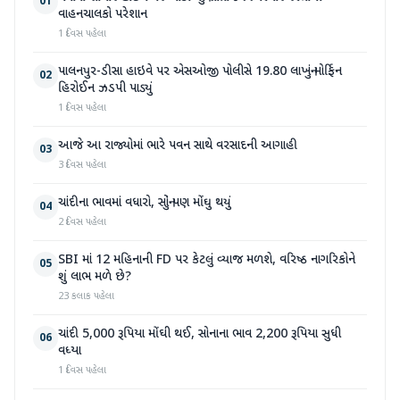
01
વાહનચાલકો પરેશાન
1 દિવસ પહેલા
પાલનપુર-ડીસા હાઇવે પર એસઓજી પોલીસે 19.80 લાખનું મોર્ફિન
02
હિરોઈન ઝડપી પાડ્યું
1 દિવસ પહેલા
આજે આ રાજ્યોમાં ભારે પવન સાથે વરસાદની આગાહી
03
3 દિવસ પહેલા
ચાંદીના ભાવમાં વધારો, સોનું પણ મોંઘુ થયું
04
2 દિવસ પહેલા
SBI માં 12 મહિનાની FD પર કેટલું વ્યાજ મળશે, વરિષ્ઠ નાગરિકોને
05
શું લાભ મળે છે?
23 કલાક પહેલા
ચાંદી 5,000 રૂપિયા મોંઘી થઈ, સોનાના ભાવ 2,200 રૂપિયા સુધી
06
વધ્યા
1 દિવસ પહેલા