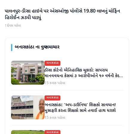
પાલનપુર-ડીસા હાઇવે પર એસઓજી પોલીસે 19.80 લાખનું મોર્ફિન
બનાસકાંઠા
હિરોઈન ઝડપી પાડ્યું
1 દિવસ પહેલા
બનાસકાંઠા
ના વધુ સમાચાર
બનાસકાંઠા
ડીસા કોર્ટનો ઐતિહાસિક ચુકાદો: સાપરાધ
માનવવધના કેસમાં ૩ આરોપીઓને ૧૦ વર્ષની કેદ
અને ૬ લાખનો દંડ
15 કલાક પહેલા
બનાસકાંઠા
બનાસકાંઠા: 'અપ-ડાઉનિયા' શિક્ષકો સાવધાન!
મુસાફરી કરતા શિક્ષકો સામે તવાઈ હાથ ધરાશે
15 કલાક પહેલા
બનાસકાંઠા