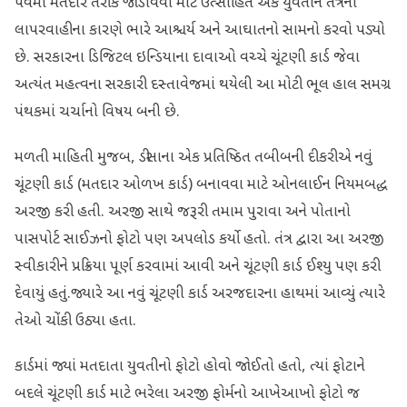
પર્વમાં મતદાર તરીકે જોડાવવા માટે ઉત્સાહિત એક યુવતીને તંત્રની
લાપરવાહીના કારણે ભારે આશ્ચર્ય અને આઘાતનો સામનો કરવો પડ્યો
છે. સરકારના ડિજિટલ ઇન્ડિયાના દાવાઓ વચ્ચે ચૂંટણી કાર્ડ જેવા
અત્યંત મહત્વના સરકારી દસ્તાવેજમાં થયેલી આ મોટી ભૂલ હાલ સમગ્ર
પંથકમાં ચર્ચાનો વિષય બની છે.
​મળતી માહિતી મુજબ, ડીસાના એક પ્રતિષ્ઠિત તબીબની દીકરીએ નવું
ચૂંટણી કાર્ડ (મતદાર ઓળખ કાર્ડ) બનાવવા માટે ઓનલાઈન નિયમબદ્ધ
અરજી કરી હતી. અરજી સાથે જરૂરી તમામ પુરાવા અને પોતાનો
પાસપોર્ટ સાઈઝનો ફોટો પણ અપલોડ કર્યો હતો. તંત્ર દ્વારા આ અરજી
સ્વીકારીને પ્રક્રિયા પૂર્ણ કરવામાં આવી અને ચૂંટણી કાર્ડ ઈશ્યુ પણ કરી
દેવાયું હતું.જ્યારે આ નવું ચૂંટણી કાર્ડ અરજદારના હાથમાં આવ્યું ત્યારે
તેઓ ચોંકી ઉઠ્યા હતા.
કાર્ડમાં જ્યાં મતદાતા યુવતીનો ફોટો હોવો જોઈતો હતો, ત્યાં ફોટાને
બદલે ચૂંટણી કાર્ડ માટે ભરેલા અરજી ફોર્મનો આખેઆખો ફોટો જ