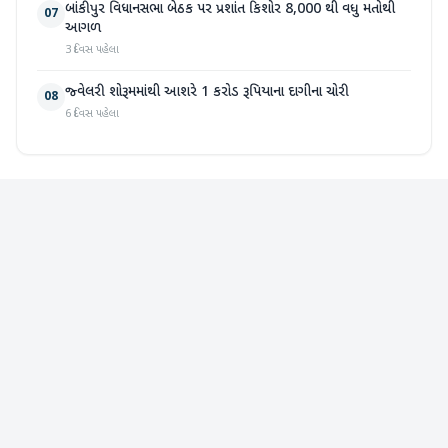
બાંકીપુર વિધાનસભા બેઠક પર પ્રશાંત કિશોર 8,000 થી વધુ મતોથી
07
આગળ
3 દિવસ પહેલા
જ્વેલરી શોરૂમમાંથી આશરે 1 કરોડ રૂપિયાના દાગીના ચોરી
08
6 દિવસ પહેલા