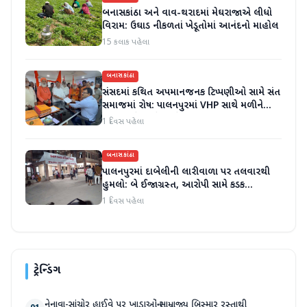
બનાસકાંઠા અને વાવ-થરાદમાં મેઘરાજાએ લીધો
વિરામ: ઉઘાડ નીકળતાં ખેડૂતોમાં આનંદનો માહોલ
15 કલાક પહેલા
બનાસકાંઠા
સંસદમાં કથિત અપમાનજનક ટિપ્પણીઓ સામે સંત
સમાજમાં રોષ: પાલનપુરમાં VHP સાથે મળીને
અધિક કલેક્ટરને આવેદનપત્ર આપ્યું
1 દિવસ પહેલા
બનાસકાંઠા
પાલનપુરમાં દાબેલીની લારીવાળા પર તલવારથી
હુમલો: બે ઈજાગ્રસ્ત, આરોપી સામે કડક
કાર્યવાહીની માંગ
1 દિવસ પહેલા
ટ્રેન્ડિંગ
નેનાવા-સાંચોર હાઈવે પર ખાડાઓનું સામ્રાજ્ય બિસ્માર રસ્તાથી