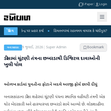
E-Paper
|
Login
કેન્દ્ર પર પ્રહાર કર્યા
બ્રેકિંગ
●
હિંમતનગરમાં રહસ્યમય વાયરસ કે ચાંદીપુરા? 6 બાળકોના 
9 જુલાઈ, 2026
|
Super Admin
Bookmark
બનાસકાંઠા
ડીસામાં ચૂંટણી તંત્રના છબરડાથી ડિજિટલ દાવાઓની
ખુલી પોલ
ઓળખ કાર્ડમાં યુવતીના ફોટાને બદલે અરજી ફોર્મ છાપી દીધું
બનાસકાંઠાના ડીસા શહેરમાં ચૂંટણી પંચના સ્થાનિક વહીવટી તંત્રની એક
ઘોર બેદરકારી અને હાસ્યાસ્પદ છબરડો સામે આવ્યો છે. લોકશાહીના