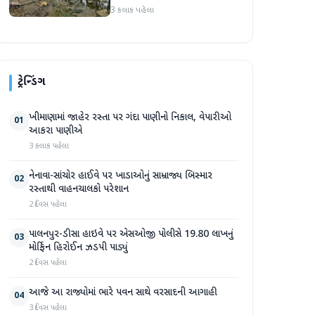
સપ્તાહમાં સેંકડો ભૂંડોના મોત
3 કલાક પહેલા
ટ્રેન્ડિંગ
ખીમાણામાં જાહેર રસ્તા પર ગંદા પાણીનો નિકાલ, વેપારીઓ
01
આકરા પાણીએ
3 કલાક પહેલા
નેનાવા-સાંચોર હાઈવે પર ખાડાઓનું સામ્રાજ્ય બિસ્માર
02
રસ્તાથી વાહનચાલકો પરેશાન
2 દિવસ પહેલા
પાલનપુર-ડીસા હાઇવે પર એસઓજી પોલીસે 19.80 લાખનું
03
મોર્ફિન હિરોઈન ઝડપી પાડ્યું
2 દિવસ પહેલા
આજે આ રાજ્યોમાં ભારે પવન સાથે વરસાદની આગાહી
04
3 દિવસ પહેલા