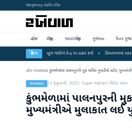
ઉત્તર ગુજરાતનું લોકપ્રિય દૈનિક
હોમ
રાષ્ટ્રીય
આંતરરાષ્ટ્રીય
ગુજરાત
ઉત્તર ગુજ
રોપો પર રાહુલ ગાંધીએ કેન્દ્ર પર પ્રહાર કર્યા
બ્રેકિંગ
●
હિંમતનગરમાં રહસ્યમય વાયરસ કે ચ
હોમ
/
બનાસકાંઠા
/
કુંભમેળામાં પાલનપુરની મુક બધિર યુવતીનો સ્ટોર; મુખ્યમંત્
13 ફેબ્રુઆરી, 2025
|
Super Admin
1
મિનિટ વાંચન
બનાસકાંઠા
કુંભમેળામાં પાલનપુરની મુ
મુખ્યમંત્રીએ મુલાકાત લઈ ય