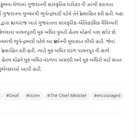
રે મહાકુંભના મેળામાં ગુજરાતની સાંસ્કૃતિક ધરોહર ની ઝાંખી કરાવતા
ુજરાતના મુખ્યમંત્રી ભુપેન્દ્રભાઈ પટેલે તેને પ્રોત્સાહિત કરી હતી. મહા
દ્વારા પ્રયાગરાજ ખાતે ગુજરાતના સાંસ્કૃતિક-ઐતિહાસિક વૈવિધ્યની
ા જિલ્લાના પાલનપુરની મુક બધિર યુવતી હેતલ મોઢનો પણ સ્ટોર છે.
મંત્રી ભુપેન્દ્રભાઈ પટેલે આ પ્રદર્શનની મુલાકાત લીધી હતી. જેમાં
્રોત્સાહિત કરી હતી. ત્યારે મુક બધિર મંડળ પાલનપુર ની સાથે
ી હેતલ મોઢને મુક બધિર મંડળના અગ્રણી અને મુક બધિરો માટે સતત
વી શુભેચ્છાઓ આપી હતી.
#
Deaf
#
store
#
The Chief Minister
#
encouraged