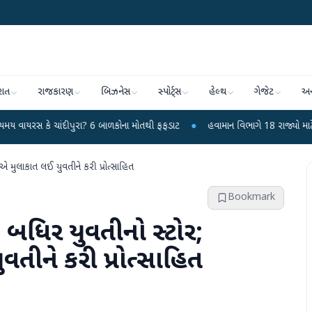
રાત
રાજકારણ
બિઝનેસ
સ્પોર્ટ્સ
હેલ્થ
ગેજેટ
અન
ાંદીપુરા? 6 બાળકોના મોતથી ફફડાટ
●
હવામાન વિભાગે 18 રાજ્યો માટે ભારે વરસાદની
રીએ મુલાકાત લઈ યુવતીને કરી પ્રોત્સાહિત
Bookmark
ક બધિર યુવતીનો સ્ટોર;
ુવતીને કરી પ્રોત્સાહિત