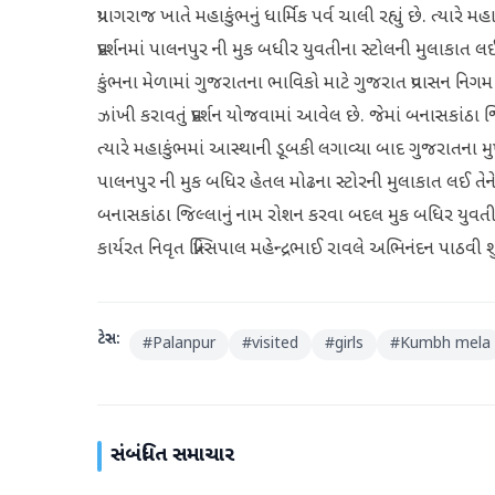
પ્રયાગરાજ ખાતે મહાકુંભનું ધાર્મિક પર્વ ચાલી રહ્યું છે. ત્યા
પ્રદર્શનમાં પાલનપુર ની મુક બધીર યુવતીના સ્ટોલની મુલાકાત લઈ ગ
કુંભના મેળામાં ગુજરાતના ભાવિકો માટે ગુજરાત પ્રવાસન નિગમ 
ઝાંખી કરાવતું પ્રદર્શન યોજવામાં આવેલ છે. જેમાં બનાસકાંઠ
ત્યારે મહાકુંભમાં આસ્થાની ડૂબકી લગાવ્યા બાદ ગુજરાતના મુખ્ય
પાલનપુર ની મુક બધિર હેતલ મોઢના સ્ટોરની મુલાકાત લઈ તેને પ
બનાસકાંઠા જિલ્લાનું નામ રોશન કરવા બદલ મુક બધિર યુવત
કાર્યરત નિવૃત પ્રિન્સિપાલ મહેન્દ્રભાઈ રાવલે અભિનંદન પાઠ
ટેગ્સ:
#
Palanpur
#
visited
#
girls
#
Kumbh mela
સંબંધિત સમાચાર