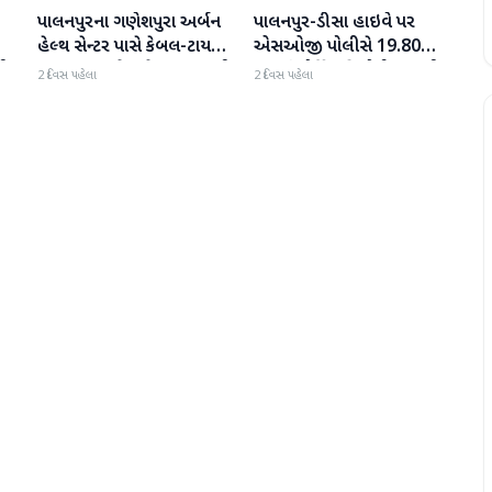
પાલનપુરના ગણેશપુરા અર્બન
પાલનપુર-ડીસા હાઇવે પર
બનાસકાંઠા
બનાસકાંઠા
હેલ્થ સેન્ટર પાસે કેબલ-ટાયર
એસઓજી પોલીસે 19.80
પી
સળગાવાતા ફેલાયેલા ધુમાડાથી
લાખનું મોર્ફિન હિરોઈન ઝડપી
2 દિવસ પહેલા
2 દિવસ પહેલા
લોકો પરેશાન
પાડ્યું