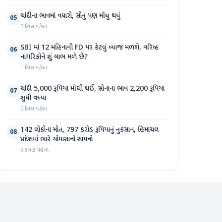
ચાંદીના ભાવમાં વધારો, સોનું પણ મોંઘુ થયું
05
3 દિવસ પહેલા
SBI માં 12 મહિનાની FD પર કેટલું વ્યાજ મળશે, વરિષ્ઠ
06
નાગરિકોને શું લાભ મળે છે?
1 દિવસ પહેલા
ચાંદી 5,000 રૂપિયા મોંઘી થઈ, સોનાના ભાવ 2,200 રૂપિયા
07
સુધી વધ્યા
2 દિવસ પહેલા
142 લોકોના મોત, 797 કરોડ રૂપિયાનું નુકસાન, હિમાચલ
08
પ્રદેશમાં ભારે ચોમાસાનો સામનો
3 કલાક પહેલા