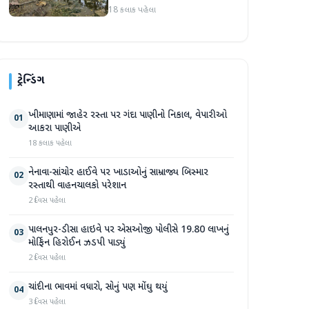
સપ્તાહમાં સેંકડો ભૂંડોના મોત
18 કલાક પહેલા
ટ્રેન્ડિંગ
ખીમાણામાં જાહેર રસ્તા પર ગંદા પાણીનો નિકાલ, વેપારીઓ
01
આકરા પાણીએ
18 કલાક પહેલા
નેનાવા-સાંચોર હાઈવે પર ખાડાઓનું સામ્રાજ્ય બિસ્માર
02
રસ્તાથી વાહનચાલકો પરેશાન
2 દિવસ પહેલા
પાલનપુર-ડીસા હાઇવે પર એસઓજી પોલીસે 19.80 લાખનું
03
મોર્ફિન હિરોઈન ઝડપી પાડ્યું
2 દિવસ પહેલા
ચાંદીના ભાવમાં વધારો, સોનું પણ મોંઘુ થયું
04
3 દિવસ પહેલા