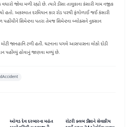
 વધારો જોવા મળી રહ્યો છે. ત્યારે ડીસા તાલુકાના કંસારી ગામ નજીક
જાયો હતો. અકસ્માત દરમિયાન કાર રોડ પરથી ફંગોળાઈ જઈ કંસારી
પહોંચીને સિમેન્ટના પતરા તેમજ સિમેન્ટના બ્લોક્સને નુકસાન
થી મોટી જાનહાનિ ટળી હતી. ઘટનાના પગલે આસપાસના લોકો દોડી
પહોંચ્યું હોવાનું જાણવા મળ્યું છે.
dAccident
ઓગડ દેવ દરબારના મહંત
રોટરી ક્લબ ડીસાને સેવાકીય
બનાસકાંઠા
બનાસકાંઠા