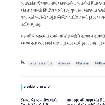
બનાસકાંઠા જિલ્લામાં માર્ગ અકસ્માતોના બનાવોમાં ચિંતાજનક
એક કાર ચાલકે સ્ટિયરિંગ પરનો કાબૂ ગુમાવતા અકસ્માત સર્
ગામ ખાતે આવેલી ચામુંડા બિલ્ડિંગ મટીરિયલ્સની દુકાન આગળ 
પહોંચાડ્યું હતું.
સદનસીબે અકસ્માત સમયે ત્યાં કોઈ વ્યક્તિ હાજર ન હોવા
આવ્યા હતા અને કારને થયેલા નુકસાન સાથે દુકાનને પણ નુકસાન 
ટેગ્સ:
#
Banaskantha
#
Deesa
#
Kansari
#
#Roa
સંબંધિત સમાચાર
ડીસામાં બેફામ ખનીજ ચોરી:
પાલનપુર ધનિયાણા ચોકડીનો
બનાસકાંઠા
બનાસકાંઠા