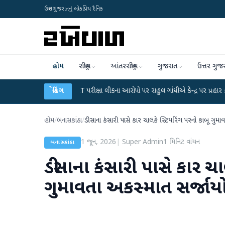
ઉત્તર ગુજરાતનું લોકપ્રિય દૈનિક
હોમ
રાષ્ટ્રીય
આંતરરાષ્ટ્રીય
ગુજરાત
ઉત્તર ગુજ
●
UGC-NET પરીક્ષા લીકના આરોપો પર રાહુલ ગાંધીએ કેન્દ્ર પર પ્રહાર કર્યા
બ્રેકિંગ
●
હિંમ
હોમ
/
બનાસકાંઠા
/
ડીસાના કંસારી પાસે કાર ચાલકે સ્ટિયરિંગ પરનો કાબૂ ગુમા
1 જૂન, 2026
|
Super Admin
1
મિનિટ વાંચન
બનાસકાંઠા
ડીસાના કંસારી પાસે કાર ચા
ગુમાવતા અકસ્માત સર્જાય