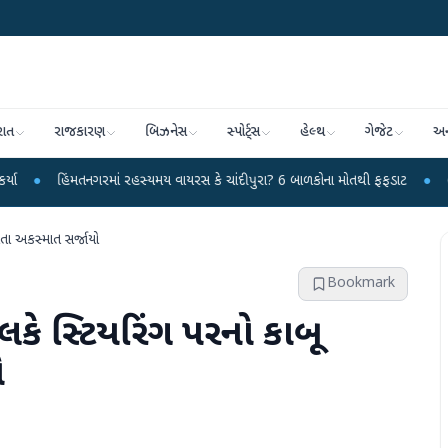
રાત
રાજકારણ
બિઝનેસ
સ્પોર્ટ્સ
હેલ્થ
ગેજેટ
અન
તનગરમાં રહસ્યમય વાયરસ કે ચાંદીપુરા? 6 બાળકોના મોતથી ફફડાટ
●
હવામાન વિભાગે 
વતા અકસ્માત સર્જાયો
Bookmark
લકે સ્ટિયરિંગ પરનો કાબૂ
ો