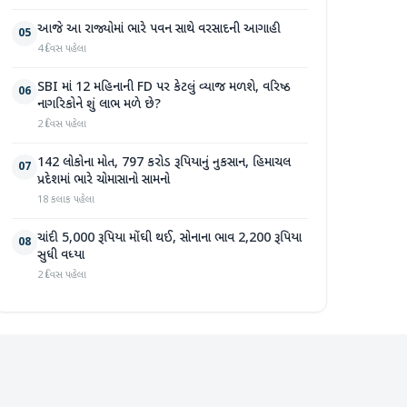
આજે આ રાજ્યોમાં ભારે પવન સાથે વરસાદની આગાહી
05
4 દિવસ પહેલા
SBI માં 12 મહિનાની FD પર કેટલું વ્યાજ મળશે, વરિષ્ઠ
06
નાગરિકોને શું લાભ મળે છે?
2 દિવસ પહેલા
142 લોકોના મોત, 797 કરોડ રૂપિયાનું નુકસાન, હિમાચલ
07
પ્રદેશમાં ભારે ચોમાસાનો સામનો
18 કલાક પહેલા
ચાંદી 5,000 રૂપિયા મોંઘી થઈ, સોનાના ભાવ 2,200 રૂપિયા
08
સુધી વધ્યા
2 દિવસ પહેલા