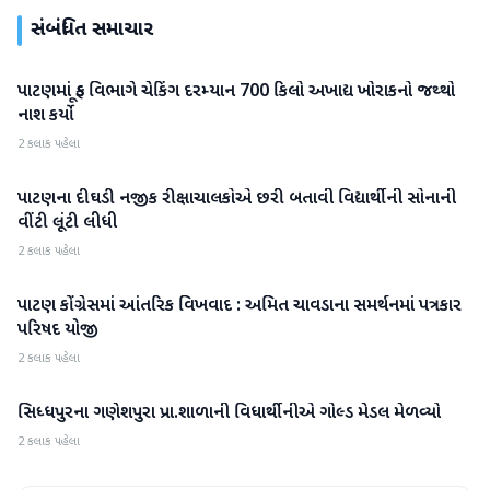
સંબંધિત સમાચાર
પાટણમાં ફૂડ વિભાગે ચેકિંગ દરમ્યાન 700 કિલો અખાદ્ય ખોરાકનો જથ્થો
પાટણ
નાશ કર્યો
2 કલાક પહેલા
પાટણના દીઘડી નજીક રીક્ષાચાલકોએ છરી બતાવી વિદ્યાર્થીની સોનાની
પાટણ
વીંટી લૂંટી લીધી
2 કલાક પહેલા
પાટણ કોંગ્રેસમાં આંતરિક વિખવાદ : અમિત ચાવડાના સમર્થનમાં પત્રકાર
પાટણ
પરિષદ યોજી
2 કલાક પહેલા
સિધ્ધપુરના ગણેશપુરા પ્રા.શાળાની વિધાર્થીનીએ ગોલ્ડ મેડલ મેળવ્યો
પાટણ
2 કલાક પહેલા