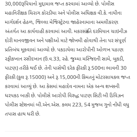
30,000રૂપિયાનો મુદ્દામાલ જપ્ત કરવામાં આવ્યો છે. પોલીસ
મહાનિરીક્ષક ચિરાગ કોરડીયા અને પોલીસ અધિક્ષક વી.કે. નાયીના
માર્ગદર્શન હેઠળ, જિલ્લા મેજિસ્ટ્રેટના જાહેરનામાના અમલીકરણ
અંતર્ગત આ કાર્યવાહી કરવામાં આવી. મકરસંક્રાંતિ દરમિયાન ચાઇનીઝ
દોરી માનવજીવન અને પક્ષીઓ માટે જોખમી હોવાથી તેના પર સંપૂર્ણ
પ્રતિબંધ મૂકવામાં આવ્યો છે. પકડાયેલા આરોપીની ઓળખ પઠાણ
રફીકખાન રસીદખાન (ઉ.વ.33, રહે. જુમ્મા મસ્જિદની સામે, બુકડી,
પાટણ) તરીકે થઈ છે. તેની પાસેથી દરેક ફીરકી રૂ.500ના ભાવની 30
ફીરકી (કુલ રૂ.15000) અને રૂ.15,000ની કિંમતનું મોટરસાયકલ જપ્ત
કરવામાં આવ્યું છે. આ કેસમાં મહાદેવ નામના એક અન્ય શખ્સની
ધરપકડ બાકી છે. પોલીસે આરોપી વિરુદ્ધ પાટણ સિટી બી ડિવિઝન
પોલીસ સ્ટેશનમાં બી.એન.એસ. કલમ 223, 54 મુજબ ગુનો નોંધી વધુ
તપાસ હાથ ધરી છે.