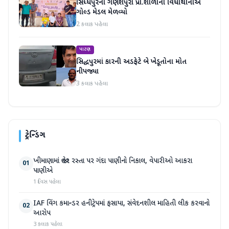
સિધ્ધપુરના ગણેશપુરા પ્રા.શાળાની વિધાર્થીનીએ
ગોલ્ડ મેડલ મેળવ્યો
2 કલાક પહેલા
પાટણ
સિદ્ધપુરમાં કારની અડફેટે બે ખેડૂતોના મોત
નીપજ્યા
3 કલાક પહેલા
ટ્રેન્ડિંગ
ખીમાણામાં જાહેર રસ્તા પર ગંદા પાણીનો નિકાલ, વેપારીઓ આકરા
01
પાણીએ
1 દિવસ પહેલા
IAF વિંગ કમાન્ડર હનીટ્રેપમાં ફસાયા, સંવેદનશીલ માહિતી લીક કરવાનો
02
આરોપ
3 કલાક પહેલા