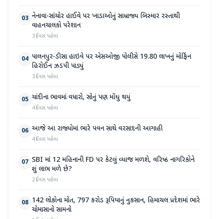
નેનાવા-સાંચોર હાઈવે પર ખાડાઓનું સામ્રાજ્ય બિસ્માર રસ્તાથી
03
વાહનચાલકો પરેશાન
3 દિવસ પહેલા
પાલનપુર-ડીસા હાઇવે પર એસઓજી પોલીસે 19.80 લાખનું મોર્ફિન
04
હિરોઈન ઝડપી પાડ્યું
3 દિવસ પહેલા
ચાંદીના ભાવમાં વધારો, સોનું પણ મોંઘુ થયું
05
4 દિવસ પહેલા
આજે આ રાજ્યોમાં ભારે પવન સાથે વરસાદની આગાહી
06
4 દિવસ પહેલા
SBI માં 12 મહિનાની FD પર કેટલું વ્યાજ મળશે, વરિષ્ઠ નાગરિકોને
07
શું લાભ મળે છે?
2 દિવસ પહેલા
142 લોકોના મોત, 797 કરોડ રૂપિયાનું નુકસાન, હિમાચલ પ્રદેશમાં ભારે
08
ચોમાસાનો સામનો