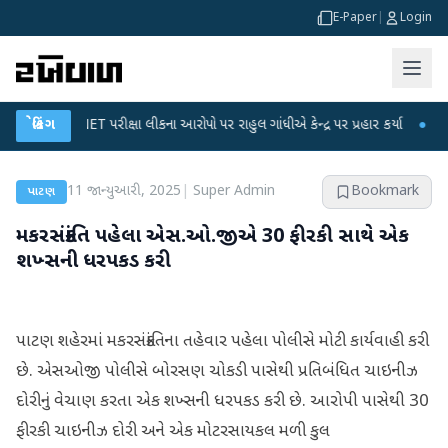
E-Paper
|
Login
UGC-NET પરીક્ષા લીકના આરોપો પર રાહુલ ગાંધીએ કેન્દ્ર પર પ્રહાર કર્યા
બ્રેકિંગ
●
હિંમતનગર
11 જાન્યુઆરી, 2025
|
Super Admin
Bookmark
પાટણ
મકરસંક્રાંતિ પહેલા એસ.ઓ.જીએ 30 ફીરકી સાથે એક
શખ્સની ધરપકડ કરી
પાટણ શહેરમાં મકરસંક્રાંતિના તહેવાર પહેલા પોલીસે મોટી કાર્યવાહી કરી
છે. એસઓજી પોલીસે બોરસણ ચોકડી પાસેથી પ્રતિબંધિત ચાઇનીઝ
દોરીનું વેચાણ કરતા એક શખ્સની ધરપકડ કરી છે. આરોપી પાસેથી 30
ફીરકી ચાઇનીઝ દોરી અને એક મોટરસાયકલ મળી કુલ