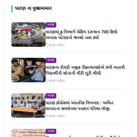
પાટણ
ના વધુ સમાચાર
પાટણ
પાટણમાં ફૂડ વિભાગે ચેકિંગ દરમ્યાન 700 કિલો
અખાદ્ય ખોરાકનો જથ્થો નાશ કર્યો
2 કલાક પહેલા
પાટણ
પાટણના દીઘડી નજીક રીક્ષાચાલકોએ છરી બતાવી
વિદ્યાર્થીની સોનાની વીંટી લૂંટી લીધી
2 કલાક પહેલા
પાટણ
પાટણ કોંગ્રેસમાં આંતરિક વિખવાદ : અમિત
ચાવડાના સમર્થનમાં પત્રકાર પરિષદ યોજી
2 કલાક પહેલા
પાટણ