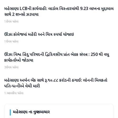
મહેસાણા LCBની કાર્યવાહી: લાડોલ વિસ્તારમાંથી 9.23 લાખના મુદ્દામાલ
મહેસાણા
સાથે 2 શખ્સો ઝડપાયા
1 દિવસ પહેલા
ઊંઝા કોલેજમાં મહેંદી અને ચિત્ર સ્પર્ધા યોજાઇ
મહેસાણા
1 દિવસ પહેલા
ઊંઝા વિશ્વ હિંદુ પરિષદની દ્વિદિવસીય પ્રાંત બેઠક સંપન્ન : 250 થી વધુ
મહેસાણા
કાર્યકર્તાઓ જોડાયા
3 દિવસ પહેલા
મહેસાણા અર્બન બેંક સાથે રૂ.૧૦.૮૮ કરોડની ઠગાઈ: લોનની મિલકતો
મહેસાણા
પતિ-પત્નીએ વેચી મારી
1 અઠવાડિયા પહેલા
મહેસાણા
ના વધુ સમાચાર