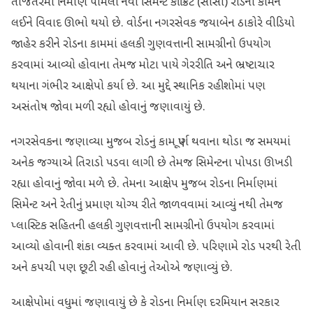
તાજેતરમાં નિર્માણ પામેલા નવા સિમેન્ટ કોંક્રિટ (સીસી) રોડના કામને
લઈને વિવાદ ઊભો થયો છે. વોર્ડના નગરસેવક જયાબેન ઠાકોરે વીડિયો
જાહેર કરીને રોડના કામમાં હલકી ગુણવત્તાની સામગ્રીનો ઉપયોગ
કરવામાં આવ્યો હોવાના તેમજ મોટા પાયે ગેરરીતિ અને ભ્રષ્ટાચાર
થયાના ગંભીર આક્ષેપો કર્યા છે. આ મુદ્દે સ્થાનિક રહીશોમાં પણ
અસંતોષ જોવા મળી રહ્યો હોવાનું જણાવાયું છે.
નગરસેવકના જણાવ્યા મુજબ રોડનું કામ પૂર્ણ થવાના થોડા જ સમયમાં
અનેક જગ્યાએ તિરાડો પડવા લાગી છે તેમજ સિમેન્ટના પોપડા ઊખડી
રહ્યા હોવાનું જોવા મળે છે. તેમના આક્ષેપ મુજબ રોડના નિર્માણમાં
સિમેન્ટ અને રેતીનું પ્રમાણ યોગ્ય રીતે જાળવવામાં આવ્યું નથી તેમજ
પ્લાસ્ટિક સહિતની હલકી ગુણવત્તાની સામગ્રીનો ઉપયોગ કરવામાં
આવ્યો હોવાની શંકા વ્યક્ત કરવામાં આવી છે. પરિણામે રોડ પરથી રેતી
અને કપચી પણ છૂટી રહી હોવાનું તેઓએ જણાવ્યું છે.
આક્ષેપોમાં વધુમાં જણાવાયું છે કે રોડના નિર્માણ દરમિયાન સરકાર