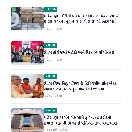
મહેસાણા
મહેસાણા LCBની કાર્યવાહી: લાડોલ વિસ્તારમાંથી
9.23 લાખના મુદ્દામાલ સાથે 2 શખ્સો ઝડપાયા
1 દિવસ પહેલા
મહેસાણા
ઊંઝા કોલેજમાં મહેંદી અને ચિત્ર સ્પર્ધા યોજાઇ
1 દિવસ પહેલા
મહેસાણા
ઊંઝા વિશ્વ હિંદુ પરિષદની દ્વિદિવસીય પ્રાંત બેઠક
સંપન્ન : 250 થી વધુ કાર્યકર્તાઓ જોડાયા
3 દિવસ પહેલા
મહેસાણા
મહેસાણા અર્બન બેંક સાથે રૂ.૧૦.૮૮ કરોડની
ઠગાઈ: લોનની મિલકતો પતિ-પત્નીએ વેચી મારી
1 અઠવાડિયા પહેલા