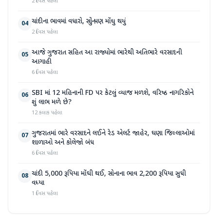
2 દિવસ પહેલા
ચાંદીના ભાવમાં વધારો, સોનું પણ મોંઘુ થયું
04
2 દિવસ પહેલા
આજે ગુજરાત સહિત આ રાજ્યોમાં ભારેથી અતિભારે વરસાદની
05
આગાહી
6 દિવસ પહેલા
SBI માં 12 મહિનાની FD પર કેટલું વ્યાજ મળશે, વરિષ્ઠ નાગરિકોને
06
શું લાભ મળે છે?
12 કલાક પહેલા
ગુજરાતમાં ભારે વરસાદને લઈને રેડ એલર્ટ જાહેર, ઘણા જિલ્લાઓમાં
07
શાળાઓ અને કોલેજો બંધ
6 દિવસ પહેલા
ચાંદી 5,000 રૂપિયા મોંઘી થઈ, સોનાના ભાવ 2,200 રૂપિયા સુધી
08
વધ્યા
1 દિવસ પહેલા