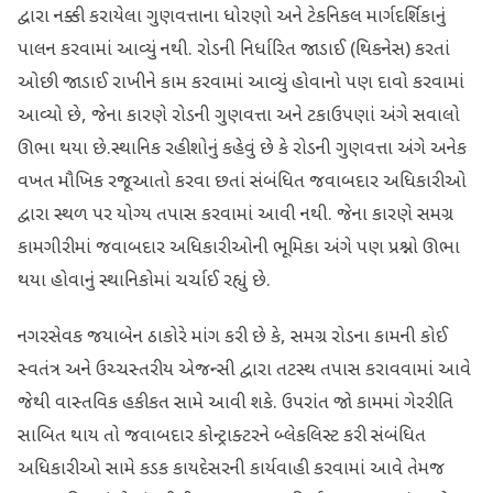
દ્વારા નક્કી કરાયેલા ગુણવત્તાના ધોરણો અને ટેકનિકલ માર્ગદર્શિકાનું
પાલન કરવામાં આવ્યું નથી. રોડની નિર્ધારિત જાડાઈ (થિકનેસ) કરતાં
ઓછી જાડાઈ રાખીને કામ કરવામાં આવ્યું હોવાનો પણ દાવો કરવામાં
આવ્યો છે, જેના કારણે રોડની ગુણવત્તા અને ટકાઉપણાં અંગે સવાલો
ઊભા થયા છે.સ્થાનિક રહીશોનું કહેવું છે કે રોડની ગુણવત્તા અંગે અનેક
વખત મૌખિક રજૂઆતો કરવા છતાં સંબંધિત જવાબદાર અધિકારીઓ
દ્વારા સ્થળ પર યોગ્ય તપાસ કરવામાં આવી નથી. જેના કારણે સમગ્ર
કામગીરીમાં જવાબદાર અધિકારીઓની ભૂમિકા અંગે પણ પ્રશ્નો ઊભા
થયા હોવાનું સ્થાનિકોમાં ચર્ચાઈ રહ્યું છે.
નગરસેવક જયાબેન ઠાકોરે માંગ કરી છે કે, સમગ્ર રોડના કામની કોઈ
સ્વતંત્ર અને ઉચ્ચસ્તરીય એજન્સી દ્વારા તટસ્થ તપાસ કરાવવામાં આવે
જેથી વાસ્તવિક હકીકત સામે આવી શકે. ઉપરાંત જો કામમાં ગેરરીતિ
સાબિત થાય તો જવાબદાર કોન્ટ્રાક્ટરને બ્લેકલિસ્ટ કરી સંબંધિત
અધિકારીઓ સામે કડક કાયદેસરની કાર્યવાહી કરવામાં આવે તેમજ