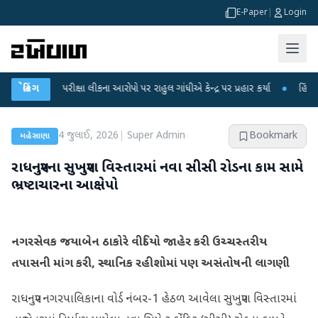
E-Paper
|
Login
T પરીક્ષા લીકના આરોપો પર રાહુલ ગાંધીએ કેન્દ્ર પર પ્રહાર કર્યા
બ્રેકિંગ
●
હિંમતનગરમાં રહ
4 જુલાઈ, 2026
|
Super Admin
Bookmark
મહેસાણા
રાધનપુરના સુખપુરા વિસ્તારમાં નવા સીસી રોડના કામ સામે
ભ્રષ્ટાચારના આક્ષેપો
નગરસેવક જયાબેન ઠાકોરે વીડિયો જાહેર કરી ઉચ્ચસ્તરીય
તપાસની માંગ કરી, સ્થાનિક રહીશોમાં પણ અસંતોષની લાગણી
રાધનપુર નગરપાલિકાના વોર્ડ નંબર-1 હેઠળ આવેલા સુખપુરા વિસ્તારમાં