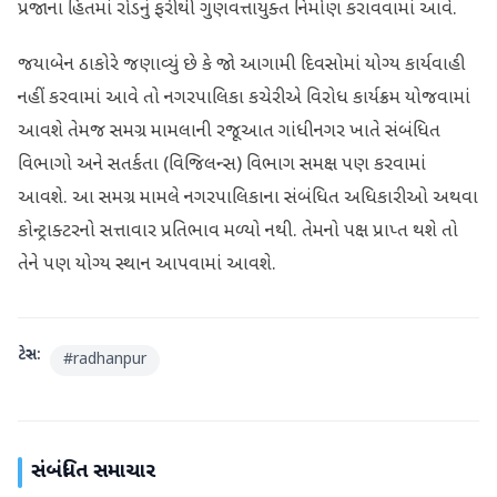
પ્રજાના હિતમાં રોડનું ફરીથી ગુણવત્તાયુક્ત નિર્માણ કરાવવામાં આવે.
જયાબેન ઠાકોરે જણાવ્યું છે કે જો આગામી દિવસોમાં યોગ્ય કાર્યવાહી
નહીં કરવામાં આવે તો નગરપાલિકા કચેરીએ વિરોધ કાર્યક્રમ યોજવામાં
આવશે તેમજ સમગ્ર મામલાની રજૂઆત ગાંધીનગર ખાતે સંબંધિત
વિભાગો અને સતર્કતા (વિજિલન્સ) વિભાગ સમક્ષ પણ કરવામાં
આવશે. આ સમગ્ર મામલે નગરપાલિકાના સંબંધિત અધિકારીઓ અથવા
કોન્ટ્રાક્ટરનો સત્તાવાર પ્રતિભાવ મળ્યો નથી. તેમનો પક્ષ પ્રાપ્ત થશે તો
તેને પણ યોગ્ય સ્થાન આપવામાં આવશે.
ટેગ્સ:
#
radhanpur
સંબંધિત સમાચાર