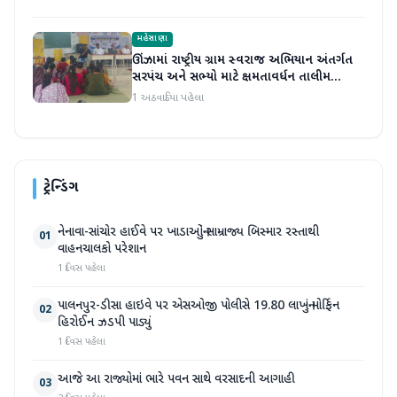
મહેસાણા
ઊંઝામાં રાષ્ટ્રીય ગ્રામ સ્વરાજ અભિયાન અંતર્ગત
સરપંચ અને સભ્યો માટે ક્ષમતાવર્ધન તાલીમ
યોજાઈ
1 અઠવાડિયા પહેલા
ટ્રેન્ડિંગ
નેનાવા-સાંચોર હાઈવે પર ખાડાઓનું સામ્રાજ્ય બિસ્માર રસ્તાથી
01
વાહનચાલકો પરેશાન
1 દિવસ પહેલા
પાલનપુર-ડીસા હાઇવે પર એસઓજી પોલીસે 19.80 લાખનું મોર્ફિન
02
હિરોઈન ઝડપી પાડ્યું
1 દિવસ પહેલા
આજે આ રાજ્યોમાં ભારે પવન સાથે વરસાદની આગાહી
03