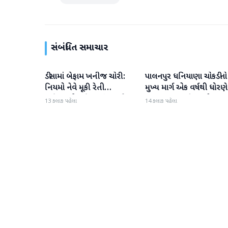
સંબંધિત સમાચાર
ડીસામાં બેફામ ખનીજ ચોરી:
પાલનપુર ધનિયાણા ચોકડીનો
બનાસકાંઠા
બનાસકાંઠા
નિયમો નેવે મૂકી રેતી
મુખ્ય માર્ગ એક વર્ષથી ધોરણે
માફિયાઓ સક્રિય, તંત્ર સામે
ગટરલાઇન પછી રસ્તો ન
13 કલાક પહેલા
14 કલાક પહેલા
સવાલો
બનતા હાલાકી