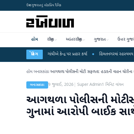
ઉત્તર ગુજરાતનું લોકપ્રિય દૈનિક
હોમ
રાષ્ટ્રીય
આંતરરાષ્ટ્રીય
ગુજરાત
ઉત્તર ગુજ
પર રાહુલ ગાંધીએ કેન્દ્ર પર પ્રહાર કર્યા
બ્રેકિંગ
●
હિંમતનગરમાં રહસ્યમય વાયરસ કે ચાંદી
હોમ
/
બનાસકાંઠા
/
આગથળા પોલીસની મોટી સફળતા: હડાદની વાહન ચોરીના ગુ
9 જુલાઈ, 2026
|
Super Admin
1
મિનિટ વાંચન
બનાસકાંઠા
આગથળા પોલીસની મોટી સ
ગુનામાં આરોપી બાઈક સાથ