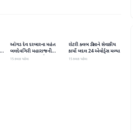
ઓગડ દેવ દરબારના મહંત
રોટરી ક્લબ ડીસાને સેવાકીય
બનાસકાંઠા
બનાસકાંઠા
:
બલદેવગિરી મહારાજની
કાર્યો બદલ 24 એવોર્ડ્સ મળ્યા
અટકાયત બાદ જામીન પર
15 કલાક પહેલા
15 કલાક પહેલા
મુક્તિ