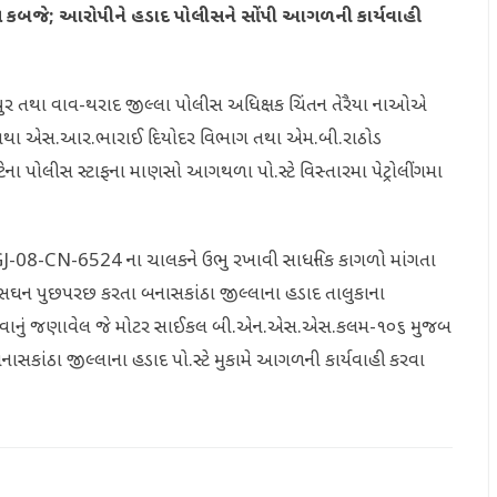
લ કબજે; આરોપીને હડાદ પોલીસને સોંપી આગળની કાર્યવાહી
લનપુર તથા વાવ-થરાદ જીલ્લા પોલીસ અધિક્ષક ચિંતન તેરૈયા નાઓએ
ા તથા એસ.આર.ભારાઈ દિયોદર વિભાગ તથા એમ.બી.રાઠોડ
ા પોલીસ સ્ટાફના માણસો આગથળા પો.સ્ટે વિસ્તારમા પેટ્રોલીંગમા
-GJ-08-CN-6524 ના ચાલકને ઉભુ રખાવી સાધનિક કાગળો માંગતા
સઘન પુછપરછ કરતા બનાસકાંઠા જીલ્લાના હડાદ તાલુકાના
લ હોવાનું જણાવેલ જે મોટર સાઈકલ બી.એન.એસ.એસ.કલમ-૧૦૬ મુજબ
બનાસકાંઠા જીલ્લાના હડાદ પો.સ્ટે મુકામે આગળની કાર્યવાહી કરવા