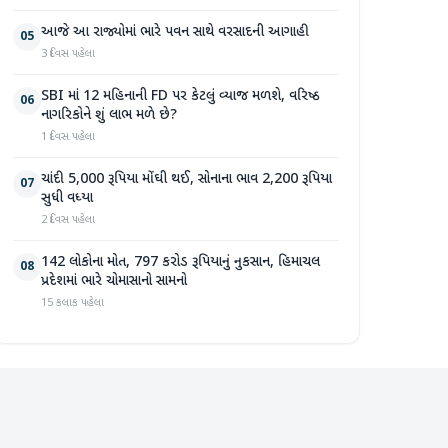
આજે આ રાજ્યોમાં ભારે પવન સાથે વરસાદની આગાહી
05
3 દિવસ પહેલા
SBI માં 12 મહિનાની FD પર કેટલું વ્યાજ મળશે, વરિષ્ઠ
06
નાગરિકોને શું લાભ મળે છે?
1 દિવસ પહેલા
ચાંદી 5,000 રૂપિયા મોંઘી થઈ, સોનાના ભાવ 2,200 રૂપિયા
07
સુધી વધ્યા
2 દિવસ પહેલા
142 લોકોના મોત, 797 કરોડ રૂપિયાનું નુકસાન, હિમાચલ
08
પ્રદેશમાં ભારે ચોમાસાનો સામનો
15 કલાક પહેલા