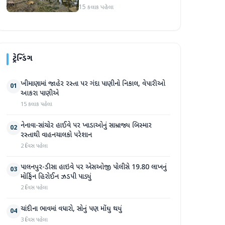
સપ્તાહમાં સેંકડો ભૂંડોના મોત
15 કલાક પહેલા
ટ્રેન્ડિંગ
ખીમાણામાં જાહેર રસ્તા પર ગંદા પાણીનો નિકાલ, વેપારીઓ
01
આકરા પાણીએ
15 કલાક પહેલા
નેનાવા-સાંચોર હાઈવે પર ખાડાઓનું સામ્રાજ્ય બિસ્માર
02
રસ્તાથી વાહનચાલકો પરેશાન
2 દિવસ પહેલા
પાલનપુર-ડીસા હાઇવે પર એસઓજી પોલીસે 19.80 લાખનું
03
મોર્ફિન હિરોઈન ઝડપી પાડ્યું
2 દિવસ પહેલા
ચાંદીના ભાવમાં વધારો, સોનું પણ મોંઘુ થયું
04
3 દિવસ પહેલા