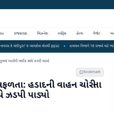
રાત
રાજકારણ
બિઝનેસ
સ્પોર્ટ્સ
હેલ્થ
ગેજેટ
અન
પુરા? 6 બાળકોના મોતથી ફફડાટ
●
હવામાન વિભાગે 18 રાજ્યો માટે ભારે વરસાદની ચેત
નામાં આરોપી બાઈક સાથે ઝડપી પાડ્યો
Bookmark
ફળતા: હડાદની વાહન ચોરીના
ે ઝડપી પાડ્યો