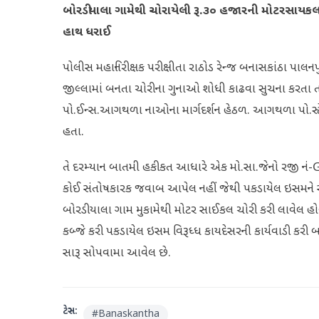
બોરડીયાલા ગામેથી ચોરાયેલી રૂ.૩૦ હજારની મોટરસાયક
હાથ ધરાઈ
પોલીસ મહાનિરીક્ષક પરીક્ષીતા રાઠોડ રેન્જ બનાસકાંઠા પા
જીલ્લામાં બનતા ચોરીના ગુનાઓ શોધી કાઢવા સુચના કરત
પો.ઈન્સ.આગથળા નાઓના માર્ગદર્શન હેઠળ. આગથળા પો.સ્ટેન
હતા.
તે દરમ્યાન બાતમી હકીકત આધારે એક મો.સા.જેનો રજી નં
કોઈ સંતોષકારક જવાબ આપેલ નહીં જેથી પકડાયેલ ઇસમને 
બોરડીયાલા ગામ મુકામેથી મોટર સાઈકલ ચોરી કરી લાવે
કબ્જે કરી પકડાયેલ ઇસમ વિરૂધ્ધ કાયદેસરની કાર્યવાડી કરી 
સારૂ સોપવામા આવેલ છે.
ટેગ્સ:
#
Banaskantha