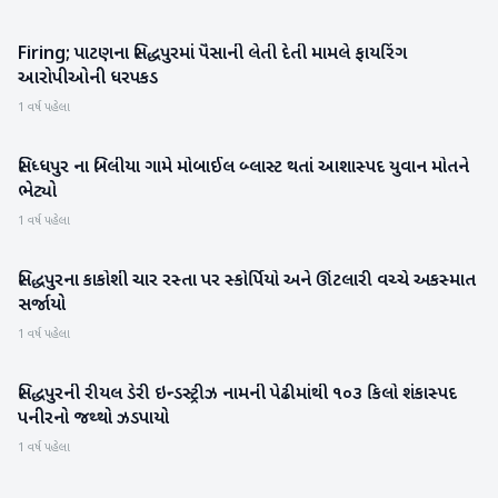
Firing; પાટણના સિદ્ધપુરમાં પૈસાની લેતી દેતી મામલે ફાયરિંગ
પાટણ
આરોપીઓની ધરપકડ
1 વર્ષ પહેલા
સિધ્ધપુર ના બિલીયા ગામે મોબાઈલ બ્લાસ્ટ થતાં આશાસ્પદ યુવાન મોતને
પાટણ
ભેટ્યો
1 વર્ષ પહેલા
સિદ્ધપુરના કાકોશી ચાર રસ્તા પર સ્કોર્પિયો અને ઊંટલારી વચ્ચે અકસ્માત
પાટણ
સર્જાયો
1 વર્ષ પહેલા
સિદ્ધપુરની રીયલ ડેરી ઇન્ડસ્ટ્રીઝ નામની પેઢીમાંથી ૧૦૩ કિલો શંકાસ્પદ
પાટણ
પનીરનો જથ્થો ઝડપાયો
1 વર્ષ પહેલા