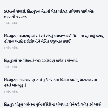
SOGનો સપાટો: સિદ્ધપુરના નેદ્રામાં ગેરકાયદેસર હથિયાર સાથે એક
પાટણ
શખ્સની ધરપકડ
3 મહિના પહેલા
સિધ્ધપુરના વનાસણમાં સી.સી.રોડનું કામકાજ કયૉ વિના જ ચુકવણું કરાયું
પાટણ
હોવાના આક્ષેપ; ડીડીઓને લેખિત રજૂઆત કરાઈ
5 મહિના પહેલા
સિદ્ધપુરમાં સર્વાઇકલ કેન્સર રસીકરણ કાર્યક્રમ યોજાયો
પાટણ
5 મહિના પહેલા
સિધ્ધપુરના નાગવાસણ ગામે રૂ.3 કરોડના વિકાસ કામોનું ધારાસભ્યના
પાટણ
હસ્તે ખાતમુહૂર્ત
6 મહિના પહેલા
સિદ્ધપુર ગોકુલ ગ્લોબલ યુનિવર્સિટીના એચઆર મેનેજરે ગળેફાંસો ખાઈ
પાટણ