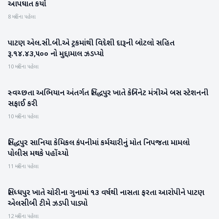
આપઘાત કર્યો
8 મહિના પહેલા
પાટણ એલ.સી.બી.એ ટ્રકમાંથી વિદેશી દારૂની બોટલો સહિત
પાટણ
રૂ.૧૪.૪૩,૫૦૦ નો મુદ્દામાલ ઝડપ્યો
10 મહિના પહેલા
સ્વચ્છતા અભિયાન અંતર્ગત સિદ્ધપુર ખાતે કેબિનેટ મંત્રીએ બસ સ્ટેશનની
પાટણ
સફાઈ કરી
10 મહિના પહેલા
સિદ્ધપુર સાનિયા કેમિકલ કંપનીમાં કર્મચારીનું મોત નિપજતા મામલો
પાટણ
પોલીસ મથકે પહોંચ્યો
11 મહિના પહેલા
સિધ્ધપુર ખાતે ચોરીના ગુનામાં ૧૩ વર્ષથી નાસતા ફરતા આરોપીને પાટણ
પાટણ
એલસીબી ટીમે ઝડપી પાડ્યો
12 મહિના પહેલા