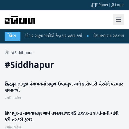
E-Paper
|
Login
કના આરોપો પર રાહુલ ગાંધીએ કેન્દ્ર પર પ્રહાર કર્યા
બ્રેકિંગ
●
હિંમતનગરમાં રહસ્યમય વાયરસ 
હોમ
/
#Siddhapur
#
Siddhapur
સિદ્ધપુર તાલુકા પંચાયતમાં પ્રમુખ-ઉપપ્રમુખ અને કારોબારી ચેરમેને પદભાર
પાટણ
સંભાળ્યો
2 મહિના પહેલા
સિધ્ધપુરના નાગવાસણ ગામે તસ્કરરાજ: ₹45 હજારના દાગીનાની ચોરી
પાટણ
કરી તસ્કરો ફરાર
2 મહિના પહેલા