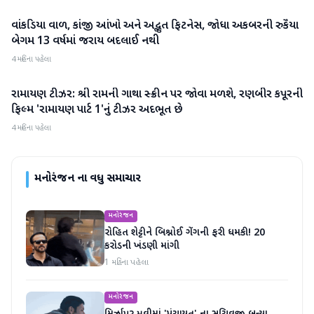
વાંકડિયા વાળ, કાંજી આંખો અને અદ્ભુત ફિટનેસ, જોધા અકબરની રુકૈયા
મનોરંજન
બેગમ 13 વર્ષમાં જરાય બદલાઈ નથી
4 મહિના પહેલા
રામાયણ ટીઝર: શ્રી રામની ગાથા સ્ક્રીન પર જોવા મળશે, રણબીર કપૂરની
મનોરંજન
ફિલ્મ 'રામાયણ પાર્ટ 1'નું ટીઝર અદભૂત છે
4 મહિના પહેલા
મનોરંજન
ના વધુ સમાચાર
મનોરંજન
રોહિત શેટ્ટીને બિશ્નોઈ ગેંગની ફરી ધમકી! 20
કરોડની ખંડણી માંગી
1 મહિના પહેલા
મનોરંજન