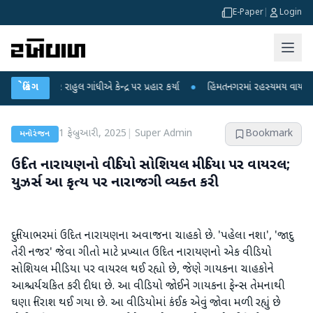
E-Paper
|
Login
પર રાહુલ ગાંધીએ કેન્દ્ર પર પ્રહાર કર્યા
બ્રેકિંગ
●
હિંમતનગરમાં રહસ્યમય વાયરસ કે ચાંદીપ
1 ફેબ્રુઆરી, 2025
|
Super Admin
Bookmark
મનોરંજન
ઉદિત નારાયણનો વીડિયો સોશિયલ મીડિયા પર વાયરલ;
યુઝર્સ આ કૃત્ય પર નારાજગી વ્યક્ત કરી
દુનિયાભરમાં ઉદિત નારાયણના અવાજના ચાહકો છે. 'પહેલા નશા', 'જાદુ
તેરી નજર' જેવા ગીતો માટે પ્રખ્યાત ઉદિત નારાયણનો એક વીડિયો
સોશિયલ મીડિયા પર વાયરલ થઈ રહ્યો છે, જેણે ગાયકના ચાહકોને
આશ્ચર્યચકિત કરી દીધા છે. આ વીડિયો જોઈને ગાયકના ફેન્સ તેમનાથી
ઘણા નિરાશ થઈ ગયા છે. આ વીડિયોમાં કંઈક એવું જોવા મળી રહ્યું છે