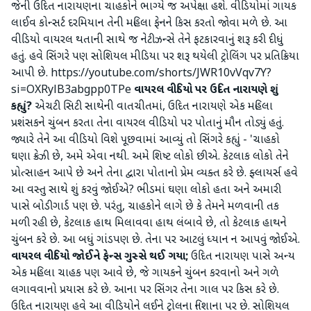
જેની ઉદિત નારાયણના ચાહકોને ભાગ્યે જ અપેક્ષા હશે. વીડિયોમાં ગાયક
લાઈવ કોન્સર્ટ દરમિયાન તેની મહિલા ફેનને કિસ કરતો જોવા મળે છે. આ
વીડિયો વાયરલ થતાની સાથે જ નેટીઝન્સે તેને ફટકારવાનું શરૂ કરી દીધું
હતું. હવે સિંગરે પણ સોશિયલ મીડિયા પર શરૂ થયેલી ટ્રોલિંગ પર પ્રતિક્રિયા
આપી છે. https://youtube.com/shorts/JWR10vVqv7Y?
si=OXRylB3abgpp0TPe
વાયરલ વીડિયો પર ઉદિત નારાયણે શું
કહ્યું?
એચટી સિટી સાથેની વાતચીતમાં, ઉદિત નારાયણે એક મહિલા
પ્રશંસકને ચુંબન કરતા તેના વાયરલ વીડિયો પર પોતાનું મૌન તોડ્યું હતું.
જ્યારે તેને આ વીડિયો વિશે પૂછવામાં આવ્યું તો સિંગરે કહ્યું - 'ચાહકો
ઘણા ક્રેઝી છે, અમે એવા નથી. અમે શિષ્ટ લોકો છીએ. કેટલાક લોકો તેને
પ્રોત્સાહન આપે છે અને તેના દ્વારા પોતાનો પ્રેમ વ્યક્ત કરે છે. ફ્લાયર્સ હવે
આ વસ્તુ સાથે શું કરવું જોઈએ? ભીડમાં ઘણા લોકો હતા અને અમારી
પાસે બોડીગાર્ડ પણ છે. પરંતુ, ચાહકોને લાગે છે કે તેમને મળવાની તક
મળી રહી છે, કેટલાક હાથ મિલાવવા હાથ લંબાવે છે, તો કેટલાક હાથને
ચુંબન કરે છે. આ બધું ગાંડપણ છે. તેના પર આટલું ધ્યાન ન આપવું જોઈએ.
વાયરલ વીડિયો જોઈને ફેન્સ ગુસ્સે થઈ ગયા;
ઉદિત નારાયણ પાસે અન્ય
એક મહિલા ચાહક પણ આવે છે, જે ગાયકને ચુંબન કરવાનો અને ગળે
લગાવવાનો પ્રયાસ કરે છે. આના પર સિંગર તેના ગાલ પર કિસ કરે છે.
ઉદિત નારાયણ હવે આ વીડિયોને લઈને ટ્રોલના નિશાના પર છે. સોશિયલ