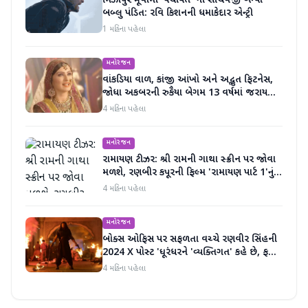
મિર્ઝાપુર મૂવીમાં 'પંચાયત' ના સચિવજી બન્યા
બબ્લુ પંડિત: રવિ કિશનની ધમાકેદાર એન્ટ્રી
1 મહિના પહેલા
મનોરંજન
વાંકડિયા વાળ, કાંજી આંખો અને અદ્ભુત ફિટનેસ,
જોધા અકબરની રુકૈયા બેગમ 13 વર્ષમાં જરાય
બદલાઈ નથી
4 મહિના પહેલા
મનોરંજન
રામાયણ ટીઝર: શ્રી રામની ગાથા સ્ક્રીન પર જોવા
મળશે, રણબીર કપૂરની ફિલ્મ 'રામાયણ પાર્ટ 1'નું
ટીઝર અદભૂત છે
4 મહિના પહેલા
મનોરંજન
બોક્સ ઓફિસ પર સફળતા વચ્ચે રણવીર સિંહની
2024 X પોસ્ટ 'ધૂરંધરને 'વ્યક્તિગત' કહે છે, ફરી
એકવાર ચર્ચામાં
4 મહિના પહેલા