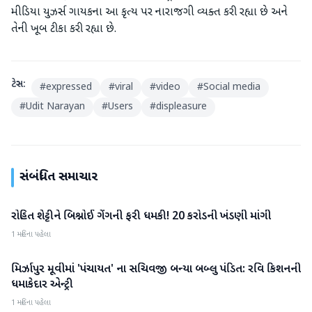
મીડિયા યુઝર્સ ગાયકના આ કૃત્ય પર નારાજગી વ્યક્ત કરી રહ્યા છે અને
તેની ખૂબ ટીકા કરી રહ્યા છે.
ટેગ્સ:
#
expressed
#
viral
#
video
#
Social media
#
Udit Narayan
#
Users
#
displeasure
સંબંધિત સમાચાર
રોહિત શેટ્ટીને બિશ્નોઈ ગેંગની ફરી ધમકી! 20 કરોડની ખંડણી માંગી
મનોરંજન
1 મહિના પહેલા
મિર્ઝાપુર મૂવીમાં 'પંચાયત' ના સચિવજી બન્યા બબ્લુ પંડિત: રવિ કિશનની
મનોરંજન
ધમાકેદાર એન્ટ્રી
1 મહિના પહેલા