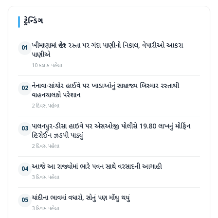
ટ્રેન્ડિંગ
ખીમાણામાં જાહેર રસ્તા પર ગંદા પાણીનો નિકાલ, વેપારીઓ આકરા
01
પાણીએ
10 કલાક પહેલા
નેનાવા-સાંચોર હાઈવે પર ખાડાઓનું સામ્રાજ્ય બિસ્માર રસ્તાથી
02
વાહનચાલકો પરેશાન
2 દિવસ પહેલા
પાલનપુર-ડીસા હાઇવે પર એસઓજી પોલીસે 19.80 લાખનું મોર્ફિન
03
હિરોઈન ઝડપી પાડ્યું
2 દિવસ પહેલા
આજે આ રાજ્યોમાં ભારે પવન સાથે વરસાદની આગાહી
04
3 દિવસ પહેલા
ચાંદીના ભાવમાં વધારો, સોનું પણ મોંઘુ થયું
05
3 દિવસ પહેલા