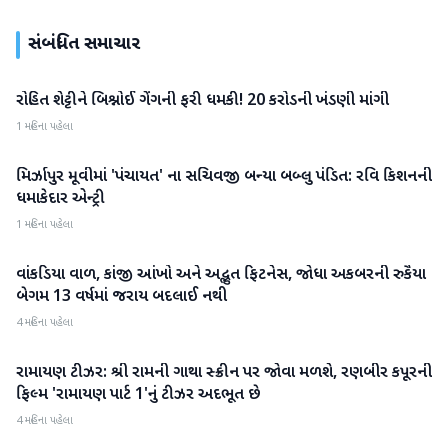
સંબંધિત સમાચાર
રોહિત શેટ્ટીને બિશ્નોઈ ગેંગની ફરી ધમકી! 20 કરોડની ખંડણી માંગી
મનોરંજન
1 મહિના પહેલા
મિર્ઝાપુર મૂવીમાં 'પંચાયત' ના સચિવજી બન્યા બબ્લુ પંડિત: રવિ કિશનની
મનોરંજન
ધમાકેદાર એન્ટ્રી
1 મહિના પહેલા
વાંકડિયા વાળ, કાંજી આંખો અને અદ્ભુત ફિટનેસ, જોધા અકબરની રુકૈયા
મનોરંજન
બેગમ 13 વર્ષમાં જરાય બદલાઈ નથી
4 મહિના પહેલા
રામાયણ ટીઝર: શ્રી રામની ગાથા સ્ક્રીન પર જોવા મળશે, રણબીર કપૂરની
મનોરંજન
ફિલ્મ 'રામાયણ પાર્ટ 1'નું ટીઝર અદભૂત છે
4 મહિના પહેલા