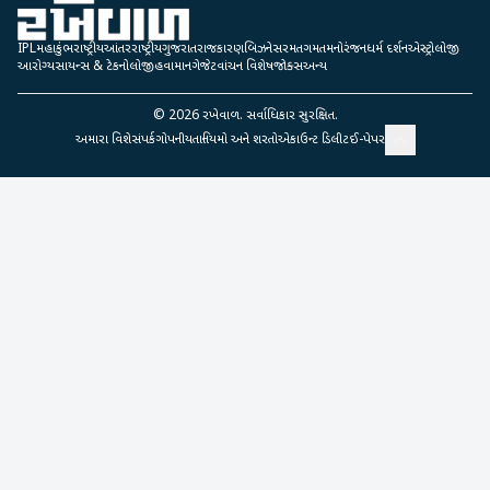
IPL
મહાકુંભ
રાષ્ટ્રીય
આંતરરાષ્ટ્રીય
ગુજરાત
રાજકારણ
બિઝનેસ
રમતગમત
મનોરંજન
ધર્મ દર્શન
એસ્ટ્રોલોજી
આરોગ્ય
સાયન્સ & ટેકનોલોજી
હવામાન
ગેજેટ
વાંચન વિશેષ
જોક્સ
અન્ય
©
2026
રખેવાળ. સર્વાધિકાર સુરક્ષિત.
અમારા વિશે
સંપર્ક
ગોપનીયતા
નિયમો અને શરતો
એકાઉન્ટ ડિલીટ
ઈ-પેપર