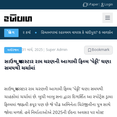
E-Paper
|
Login
્રહાર કર્યા
બ્રેકિંગ
●
હિંમતનગરમાં રહસ્યમય વાયરસ કે ચાંદીપુરા? 6 બાળકોના મોતથી ફફડાટ
31 માર્ચ, 2025
|
Super Admin
Bookmark
મનોરંજન
સાઉથ સુપરસ્ટાર રામ ચરણની આગામી ફિલ્મ 'પેડ્ડી' ઘણા
સમયથી ચર્ચામાં
સાઉથ સુપરસ્ટાર રામ ચરણની આગામી ફિલ્મ 'પેડ્ડી' ઘણા સમયથી
ચાહકોમાં ચર્ચામાં છે. બુચી બાબુ સના દ્વારા દિગ્દર્શિત આ સ્પોર્ટ્સ ડ્રામા
ફિલ્મમાં જાહ્નવી કપૂર પણ છે જે પીઢ અભિનેતા ચિરંજીવીના પુત્ર સાથે
જોવા મળશે. હવે નિર્માતાઓએ 2025ની ઈદના અવસર પર મોસ્ટ