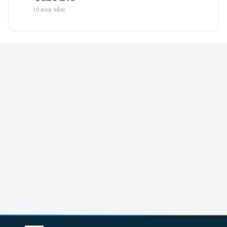
10 કલાક પહેલા