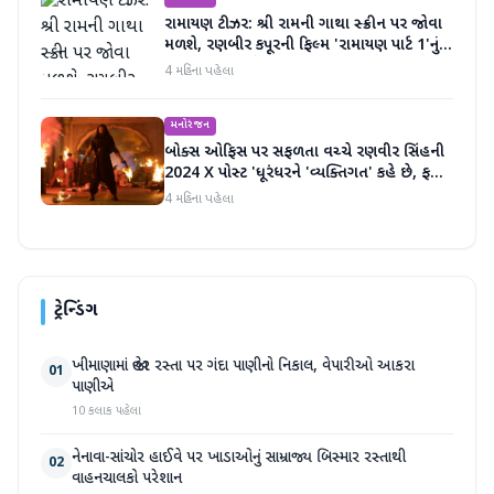
રામાયણ ટીઝર: શ્રી રામની ગાથા સ્ક્રીન પર જોવા
મળશે, રણબીર કપૂરની ફિલ્મ 'રામાયણ પાર્ટ 1'નું
ટીઝર અદભૂત છે
4 મહિના પહેલા
મનોરંજન
બોક્સ ઓફિસ પર સફળતા વચ્ચે રણવીર સિંહની
2024 X પોસ્ટ 'ધૂરંધરને 'વ્યક્તિગત' કહે છે, ફરી
એકવાર ચર્ચામાં
4 મહિના પહેલા
ટ્રેન્ડિંગ
ખીમાણામાં જાહેર રસ્તા પર ગંદા પાણીનો નિકાલ, વેપારીઓ આકરા
01
પાણીએ
10 કલાક પહેલા
નેનાવા-સાંચોર હાઈવે પર ખાડાઓનું સામ્રાજ્ય બિસ્માર રસ્તાથી
02
વાહનચાલકો પરેશાન