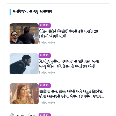
મનોરંજન
ના વધુ સમાચાર
મનોરંજન
રોહિત શેટ્ટીને બિશ્નોઈ ગેંગની ફરી ધમકી! 20
કરોડની ખંડણી માંગી
1 મહિના પહેલા
મનોરંજન
મિર્ઝાપુર મૂવીમાં 'પંચાયત' ના સચિવજી બન્યા
બબ્લુ પંડિત: રવિ કિશનની ધમાકેદાર એન્ટ્રી
1 મહિના પહેલા
મનોરંજન
વાંકડિયા વાળ, કાંજી આંખો અને અદ્ભુત ફિટનેસ,
જોધા અકબરની રુકૈયા બેગમ 13 વર્ષમાં જરાય
બદલાઈ નથી
4 મહિના પહેલા
મનોરંજન