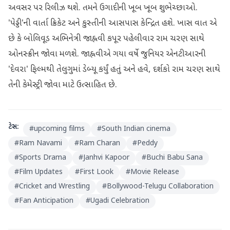
અવસર પર રિલીઝ થશે. તમને ઉગાદીની ખૂબ ખૂબ શુભેચ્છાઓ.
'પેડ્ડી'ની વાર્તા ક્રિકેટ અને કુસ્તીની આસપાસ કેન્દ્રિત હશે. ખાસ વાત એ
છે કે બોલિવૂડ અભિનેત્રી જાહ્નવી કપૂર પહેલીવાર રામ ચરણ સાથે
ઓનસ્ક્રીન જોવા મળશે. જાહ્નવીએ ગયા વર્ષે જુનિયર એનટીઆરની
'દેવરા' ફિલ્મથી તેલુગુમાં ડેબ્યૂ કર્યું હતું અને હવે, દર્શકો રામ ચરણ સાથે
તેની કેમેસ્ટ્રી જોવા માટે ઉત્સાહિત છે.
ટેગ્સ:
#
upcoming films
#
South Indian cinema
#
Ram Navami
#
Ram Charan
#
Peddy
#
Sports Drama
#
Janhvi Kapoor
#
Buchi Babu Sana
#
Film Updates
#
First Look
#
Movie Release
#
Cricket and Wrestling
#
Bollywood-Telugu Collaboration
#
Fan Anticipation
#
Ugadi Celebration