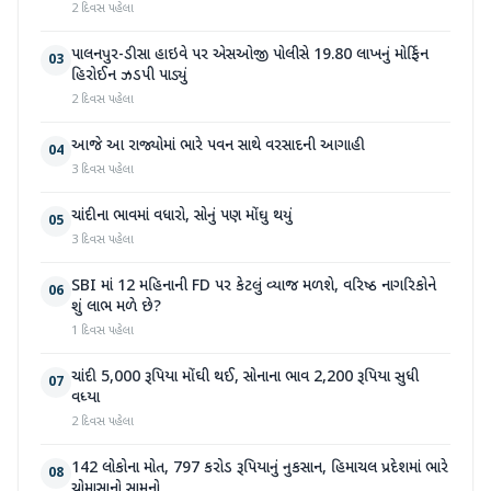
2 દિવસ પહેલા
પાલનપુર-ડીસા હાઇવે પર એસઓજી પોલીસે 19.80 લાખનું મોર્ફિન
03
હિરોઈન ઝડપી પાડ્યું
2 દિવસ પહેલા
આજે આ રાજ્યોમાં ભારે પવન સાથે વરસાદની આગાહી
04
3 દિવસ પહેલા
ચાંદીના ભાવમાં વધારો, સોનું પણ મોંઘુ થયું
05
3 દિવસ પહેલા
SBI માં 12 મહિનાની FD પર કેટલું વ્યાજ મળશે, વરિષ્ઠ નાગરિકોને
06
શું લાભ મળે છે?
1 દિવસ પહેલા
ચાંદી 5,000 રૂપિયા મોંઘી થઈ, સોનાના ભાવ 2,200 રૂપિયા સુધી
07
વધ્યા
2 દિવસ પહેલા
142 લોકોના મોત, 797 કરોડ રૂપિયાનું નુકસાન, હિમાચલ પ્રદેશમાં ભારે
08
ચોમાસાનો સામનો