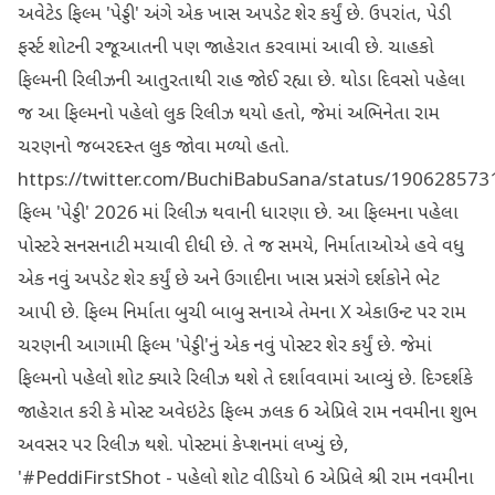
અવેટેડ ફિલ્મ 'પેડ્ડી' અંગે એક ખાસ અપડેટ શેર કર્યું છે. ઉપરાંત, પેડી
ફર્સ્ટ શોટની રજૂઆતની પણ જાહેરાત કરવામાં આવી છે. ચાહકો
ફિલ્મની રિલીઝની આતુરતાથી રાહ જોઈ રહ્યા છે. થોડા દિવસો પહેલા
જ આ ફિલ્મનો પહેલો લુક રિલીઝ થયો હતો, જેમાં અભિનેતા રામ
ચરણનો જબરદસ્ત લુક જોવા મળ્યો હતો.
https://twitter.com/BuchiBabuSana/status/19062857
ફિલ્મ 'પેડ્ડી' 2026 માં રિલીઝ થવાની ધારણા છે. આ ફિલ્મના પહેલા
પોસ્ટરે સનસનાટી મચાવી દીધી છે. તે જ સમયે, નિર્માતાઓએ હવે વધુ
એક નવું અપડેટ શેર કર્યું છે અને ઉગાદીના ખાસ પ્રસંગે દર્શકોને ભેટ
આપી છે. ફિલ્મ નિર્માતા બુચી બાબુ સનાએ તેમના X એકાઉન્ટ પર રામ
ચરણની આગામી ફિલ્મ 'પેડ્ડી'નું એક નવું પોસ્ટર શેર કર્યું છે. જેમાં
ફિલ્મનો પહેલો શોટ ક્યારે રિલીઝ થશે તે દર્શાવવામાં આવ્યું છે. દિગ્દર્શકે
જાહેરાત કરી કે મોસ્ટ અવેઇટેડ ફિલ્મ ઝલક 6 એપ્રિલે રામ નવમીના શુભ
અવસર પર રિલીઝ થશે. પોસ્ટમાં કેપ્શનમાં લખ્યું છે,
'#PeddiFirstShot - પહેલો શોટ વીડિયો 6 એપ્રિલે શ્રી રામ નવમીના