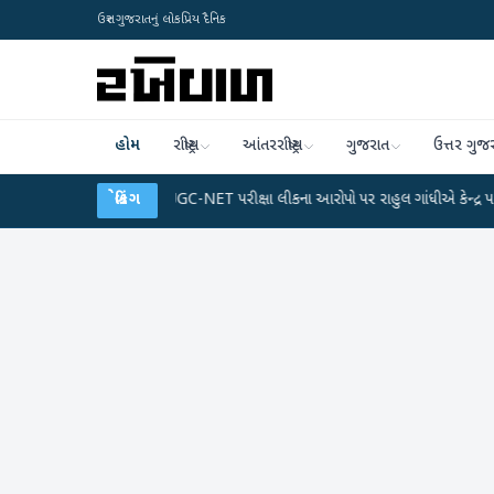
ઉત્તર ગુજરાતનું લોકપ્રિય દૈનિક
હોમ
રાષ્ટ્રીય
આંતરરાષ્ટ્રીય
ગુજરાત
ઉત્તર ગુજ
ા પ્લાન
●
UGC-NET પરીક્ષા લીકના આરોપો પર રાહુલ ગાંધીએ કેન્દ્ર પર પ્રહાર કર્યા
બ્રેકિંગ