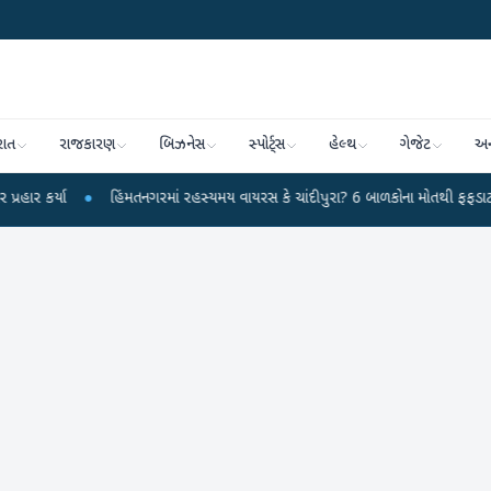
રાત
રાજકારણ
બિઝનેસ
સ્પોર્ટ્સ
હેલ્થ
ગેજેટ
અન
●
હિંમતનગરમાં રહસ્યમય વાયરસ કે ચાંદીપુરા? 6 બાળકોના મોતથી ફફડાટ
●
હવામાન