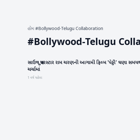
હોમ
/
#Bollywood-Telugu Collaboration
#
Bollywood-Telugu Coll
સાઉથ સુપરસ્ટાર રામ ચરણની આગામી ફિલ્મ 'પેડ્ડી' ઘણા સમય
મનોરંજન
ચર્ચામાં
1 વર્ષ પહેલા