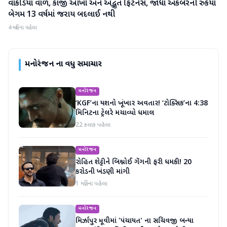
વાંકડિયા વાળ, કાંજી આંખો અને અદ્ભુત ફિટનેસ, જોધા અકબરની રુકૈયા
મનોરંજન
બેગમ 13 વર્ષમાં જરાય બદલાઈ નથી
4 મહિના પહેલા
મનોરંજન
ના વધુ સમાચાર
મનોરંજન
‘KGF’ના યશનો ખૂંખાર અવતાર! ‘ટોક્સિક’ના 4:38
મિનિટના ટ્રેલરે મચાવ્યો ધમાલ
22 કલાક પહેલા
મનોરંજન
રોહિત શેટ્ટીને બિશ્નોઈ ગેંગની ફરી ધમકી! 20
કરોડની ખંડણી માંગી
1 મહિના પહેલા
મનોરંજન
મિર્ઝાપુર મૂવીમાં 'પંચાયત' ના સચિવજી બન્યા