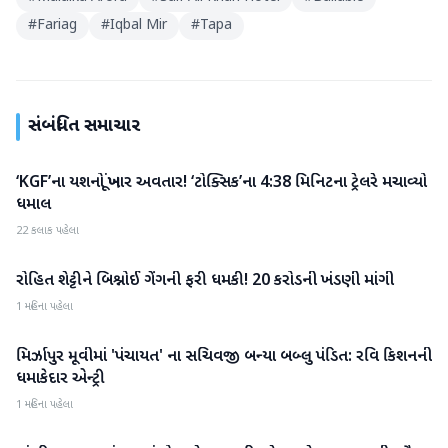
#
Fariag
#
Iqbal Mir
#
Tapa
સંબંધિત સમાચાર
‘KGF’ના યશનો ખૂંખાર અવતાર! ‘ટોક્સિક’ના 4:38 મિનિટના ટ્રેલરે મચાવ્યો
મનોરંજન
ધમાલ
22 કલાક પહેલા
રોહિત શેટ્ટીને બિશ્નોઈ ગેંગની ફરી ધમકી! 20 કરોડની ખંડણી માંગી
મનોરંજન
1 મહિના પહેલા
મિર્ઝાપુર મૂવીમાં 'પંચાયત' ના સચિવજી બન્યા બબ્લુ પંડિત: રવિ કિશનની
મનોરંજન
ધમાકેદાર એન્ટ્રી
1 મહિના પહેલા