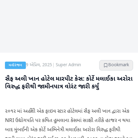
9 એપ્રિલ, 2025
|
Super Admin
Bookmark
મનોરંજન
સૈફ અલી ખાન હોટેલ મારપીટ કેસ: કોર્ટે મલાઈકા અરોરા
વિરુદ્ધ ફરીથી જામીનપાત્ર વોરંટ જારી કર્યું
૨૦૧૨ માં અહીંની એક ફાઇવ સ્ટાર હોટેલમાં સૈફ અલી ખાન દ્વારા એક
NRI ઉદ્યોગપતિ પર કથિત હુમલાના કેસમાં સાક્ષી તરીકે હાજર ન થયા
બાદ મુંબઈની એક કોર્ટે અભિનેત્રી મલાઈકા અરોરા વિરુદ્ધ ફરીથી