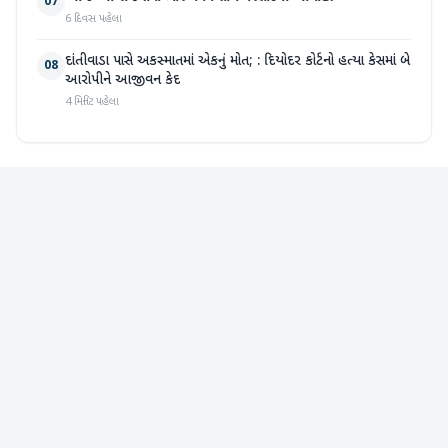
07
6 દિવસ પહેલા
દાંતીવાડા પાસે અકસ્માતમાં એકનું મોત; : દિયોદર કોર્ટનો હત્યા કેસમાં બે
08
આરોપીને આજીવન કેદ
4 મિનિટ પહેલા