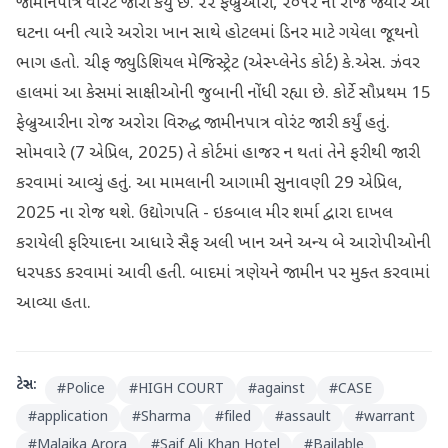
જામીનપાત્ર વોરંટ જારી કર્યું છ. ૨૨ ફેબ્રુઆરી, ૨૦૧૨ ના રોજ જ્યારે આ
ઘટના બની ત્યારે અરોરા ખાન સાથે હોટલમાં ડિનર માટે ગયેલા જૂથનો
ભાગ હતો. ચીફ જ્યુડિશિયલ મેજિસ્ટ્રેટ (એસ્પ્લેનેડ કોર્ટ) કે.એસ. ઝંવર
હાલમાં આ કેસમાં સાક્ષીઓની જુબાની નોંધી રહ્યા છે. કોર્ટે સૌપ્રથમ 15
ફેબ્રુઆરીના રોજ અરોરા વિરુદ્ધ જામીનપાત્ર વોરંટ જારી કર્યું હતું.
સોમવારે (7 એપ્રિલ, 2025) તે કોર્ટમાં હાજર ન થતાં તેને ફરીથી જારી
કરવામાં આવ્યું હતું. આ મામલાની આગામી સુનાવણી 29 એપ્રિલ,
2025 ના રોજ થશે. ઉદ્યોગપતિ - ઇકબાલ મીર શર્મા દ્વારા દાખલ
કરાયેલી ફરિયાદના આધારે સૈફ અલી ખાન અને અન્ય બે આરોપીઓની
ધરપકડ કરવામાં આવી હતી. બાદમાં ત્રણેયને જામીન પર મુક્ત કરવામાં
આવ્યા હતા.
ટેગ્સ:
#
Police
#
HIGH COURT
#
against
#
CASE
#
application
#
Sharma
#
filed
#
assault
#
warrant
#
Malaika Arora
#
Saif Ali Khan Hotel
#
Bailable