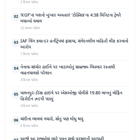
2 દિવસ પહેલા
‘KGF’ના યશનો ખૂંખાર અવતાર! ‘ટોક્સિક’ના 4:38 મિનિટના ટ્રેલરે
02
મચાવ્યો ધમાલ
22 કલાક પહેલા
IAF વિંગ કમાન્ડર હનીટ્રેપમાં ફસાયા, સંવેદનશીલ માહિતી લીક કરવાનો
03
આરોપ
1 દિવસ પહેલા
નેનાવા-સાંચોર હાઈવે પર ખાડાઓનું સામ્રાજ્ય બિસ્માર રસ્તાથી
04
વાહનચાલકો પરેશાન
4 દિવસ પહેલા
પાલનપુર-ડીસા હાઇવે પર એસઓજી પોલીસે 19.80 લાખનું મોર્ફિન
05
હિરોઈન ઝડપી પાડ્યું
4 દિવસ પહેલા
ચાંદીના ભાવમાં વધારો, સોનું પણ મોંઘુ થયું
06
6 દિવસ પહેલા
આજે આ રાજ્યોમાં ભારે પવન સાથે વરસાદની આગાહી