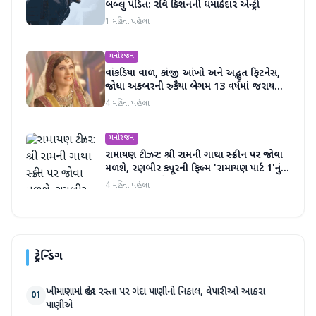
બબ્લુ પંડિત: રવિ કિશનની ધમાકેદાર એન્ટ્રી
1 મહિના પહેલા
મનોરંજન
વાંકડિયા વાળ, કાંજી આંખો અને અદ્ભુત ફિટનેસ,
જોધા અકબરની રુકૈયા બેગમ 13 વર્ષમાં જરાય
બદલાઈ નથી
4 મહિના પહેલા
મનોરંજન
રામાયણ ટીઝર: શ્રી રામની ગાથા સ્ક્રીન પર જોવા
મળશે, રણબીર કપૂરની ફિલ્મ 'રામાયણ પાર્ટ 1'નું
ટીઝર અદભૂત છે
4 મહિના પહેલા
ટ્રેન્ડિંગ
ખીમાણામાં જાહેર રસ્તા પર ગંદા પાણીનો નિકાલ, વેપારીઓ આકરા
01
પાણીએ