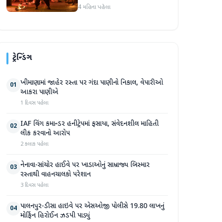
પોસ્ટ 'ધૂરંધરને 'વ્યક્તિગત' કહે
4 મહિના પહેલા
છે, ફરી એકવાર ચર્ચામાં
ટ્રેન્ડિંગ
ખીમાણામાં જાહેર રસ્તા પર ગંદા પાણીનો નિકાલ, વેપારીઓ
01
આકરા પાણીએ
1 દિવસ પહેલા
IAF વિંગ કમાન્ડર હનીટ્રેપમાં ફસાયા, સંવેદનશીલ માહિતી
02
લીક કરવાનો આરોપ
2 કલાક પહેલા
નેનાવા-સાંચોર હાઈવે પર ખાડાઓનું સામ્રાજ્ય બિસ્માર
03
રસ્તાથી વાહનચાલકો પરેશાન
3 દિવસ પહેલા
પાલનપુર-ડીસા હાઇવે પર એસઓજી પોલીસે 19.80 લાખનું
04
મોર્ફિન હિરોઈન ઝડપી પાડ્યું