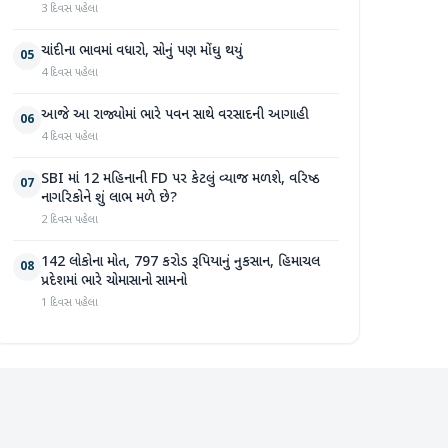
3 દિવસ પહેલા
ચાંદીના ભાવમાં વધારો, સોનું પણ મોંઘુ થયું
05
4 દિવસ પહેલા
આજે આ રાજ્યોમાં ભારે પવન સાથે વરસાદની આગાહી
06
4 દિવસ પહેલા
SBI માં 12 મહિનાની FD પર કેટલું વ્યાજ મળશે, વરિષ્ઠ
07
નાગરિકોને શું લાભ મળે છે?
2 દિવસ પહેલા
142 લોકોના મોત, 797 કરોડ રૂપિયાનું નુકસાન, હિમાચલ
08
પ્રદેશમાં ભારે ચોમાસાનો સામનો
1 દિવસ પહેલા