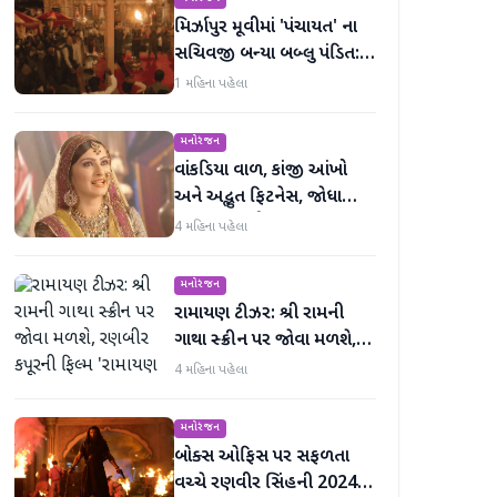
મિર્ઝાપુર મૂવીમાં 'પંચાયત' ના
સચિવજી બન્યા બબ્લુ પંડિત:
રવિ કિશનની ધમાકેદાર એન્ટ્રી
1 મહિના પહેલા
મનોરંજન
વાંકડિયા વાળ, કાંજી આંખો
અને અદ્ભુત ફિટનેસ, જોધા
અકબરની રુકૈયા બેગમ 13
4 મહિના પહેલા
વર્ષમાં જરાય બદલાઈ નથી
મનોરંજન
રામાયણ ટીઝર: શ્રી રામની
ગાથા સ્ક્રીન પર જોવા મળશે,
રણબીર કપૂરની ફિલ્મ
4 મહિના પહેલા
'રામાયણ પાર્ટ 1'નું ટીઝર
અદભૂત છે
મનોરંજન
બોક્સ ઓફિસ પર સફળતા
વચ્ચે રણવીર સિંહની 2024 X