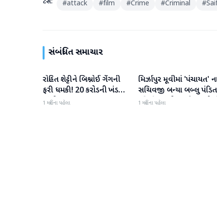
ટેગ્સ:
#
attack
#
film
#
Crime
#
Criminal
#
Sai
સંબંધિત સમાચાર
રોહિત શેટ્ટીને બિશ્નોઈ ગેંગની
મિર્ઝાપુર મૂવીમાં 'પંચાયત' ન
મનોરંજન
મનોરંજન
ફરી ધમકી! 20 કરોડની ખંડણી
સચિવજી બન્યા બબ્લુ પંડિત
માંગી
રવિ કિશનની ધમાકેદાર એન્ટ્ર
1 મહિના પહેલા
1 મહિના પહેલા