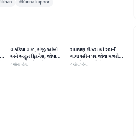
flikhan
#
Karina kapoor
ા
વાંકડિયા વાળ, કાંજી આંખો
રામાયણ ટીઝર: શ્રી રામની
મનોરંજન
મનોરંજન
:
અને અદ્ભુત ફિટનેસ, જોધા
ગાથા સ્ક્રીન પર જોવા મળશે,
ી
અકબરની રુકૈયા બેગમ 13
રણબીર કપૂરની ફિલ્મ
4 મહિના પહેલા
4 મહિના પહેલા
વર્ષમાં જરાય બદલાઈ નથી
'રામાયણ પાર્ટ 1'નું ટીઝર
અદભૂત છે