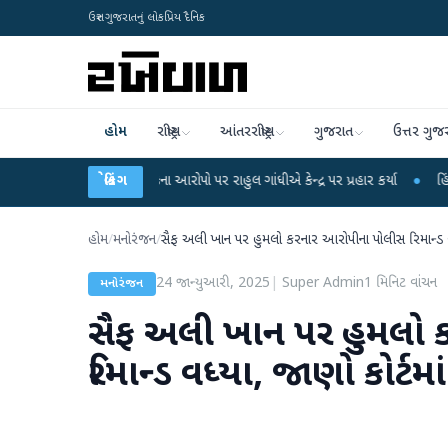
ઉત્તર ગુજરાતનું લોકપ્રિય દૈનિક
હોમ
રાષ્ટ્રીય
આંતરરાષ્ટ્રીય
ગુજરાત
ઉત્તર ગુજ
પરીક્ષા લીકના આરોપો પર રાહુલ ગાંધીએ કેન્દ્ર પર પ્રહાર કર્યા
બ્રેકિંગ
●
હિંમતનગરમાં રહસ્
હોમ
/
મનોરંજન
/
સૈફ અલી ખાન પર હુમલો કરનાર આરોપીના પોલીસ રિમાન્ડ વધ્
24 જાન્યુઆરી, 2025
|
Super Admin
1
મિનિટ વાંચન
મનોરંજન
સૈફ અલી ખાન પર હુમલો
રિમાન્ડ વધ્યા, જાણો કોર્ટમા