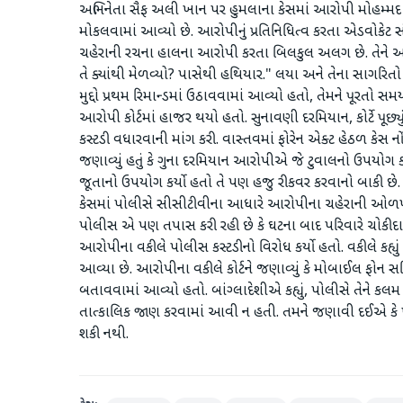
અભિનેતા સૈફ અલી ખાન પર હુમલાના કેસમાં આરોપી મોહમ્મદ શ
મોકલવામાં આવ્યો છે. આરોપીનું પ્રતિનિધિત્વ કરતા એડવોકેટ 
ચહેરાની રચના હાલના આરોપી કરતા બિલકુલ અલગ છે. તેને આજે ક
તે ક્યાંથી મેળવ્યો? પાસેથી હથિયાર." લયા અને તેના સાગરિતો
મુદ્દો પ્રથમ રિમાન્ડમાં ઉઠાવવામાં આવ્યો હતો, તેમને પૂરત
આરોપી કોર્ટમાં હાજર થયો હતો. સુનાવણી દરમિયાન, કોર્ટે પૂછ્
કસ્ટડી વધારવાની માંગ કરી. વાસ્તવમાં ફોરેન એક્ટ હેઠળ કેસ ન
જણાવ્યું હતું કે ગુના દરમિયાન આરોપીએ જે ટુવાલનો ઉપયોગ 
જૂતાનો ઉપયોગ કર્યો હતો તે પણ હજુ રીકવર કરવાનો બાકી છે
કેસમાં પોલીસે સીસીટીવીના આધારે આરોપીના ચહેરાની ઓળ
પોલીસ એ પણ તપાસ કરી રહી છે કે ઘટના બાદ પરિવારે ચોકીદ
આરોપીના વકીલે પોલીસ કસ્ટડીનો વિરોધ કર્યો હતો. વકીલે કહ્ય
આવ્યા છે. આરોપીના વકીલે કોર્ટને જણાવ્યું કે મોબાઈલ ફોન સહ
બતાવવામાં આવ્યો હતો. બાંગ્લાદેશીએ કહ્યું, પોલીસે તેને ક
તાત્કાલિક જાણ કરવામાં આવી ન હતી. તમને જણાવી દઈએ કે પ
શકી નથી.