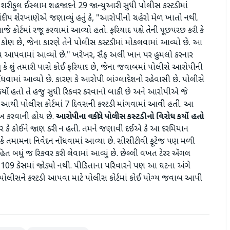
રીફુલ ઈસ્લામ શહજાદને 29 જાન્યુઆરી સુધી પોલીસ કસ્ટડીમાં
સંદીપ શેરખાણેએ જણાવ્યું હતું કે, "આરોપીનો ચહેરો મેળ ખાતો નથી.
ોર્ટમાં રજૂ કરવામાં આવ્યો હતો. ફરિયાદ પક્ષે તેની પૂછપરછ કરી કે
 કોણ છે, જેના કારણે તેને પોલીસ કસ્ટડીમાં મોકલવામાં આવ્યો છે. આ
ો સમય આપવામાં આવ્યો છે." ખરેખર, સૈફ અલી ખાન પર હુમલો કરનાર
યું કે શું તમારી પાસે કોઈ ફરિયાદ છે, જેના જવાબમાં પોલીસે આરોપીની
ોંધવામાં આવ્યો છે. કારણ કે આરોપી બાંગ્લાદેશનો રહેવાસી છે. પોલીસે
કર્યો હતો તે હજુ સુધી રિકવર કરવાનો બાકી છે અને આરોપીએ જે
. આથી પોલીસ કોર્ટમાં 7 દિવસની કસ્ટડી માંગવામાં આવી હતી. આ
ખ કરવાની હોય છે.
આરોપીના વકીલે પોલીસ કસ્ટડીનો વિરોધ કર્યો હતો
ાર કે કોઈને જાણ કરી ન હતી. તમને જણાવી દઈએ કે આ દરમિયાન
ું કે તમામના નિવેદન નોંધવામાં આવ્યા છે. સીસીટીવી ફૂટેજ પણ મળી
િત બધું જ રિકવર કરી લેવામાં આવ્યું છે. છેલ્લી વખત ટેરર એંગલ
લમ 109 કેસમાં જોડ્યો નથી. પીડિતાના પરિવારને પણ આ ઘટના અંગે
ોલીસને કસ્ટડી આપવા માટે પોલીસ કોર્ટમાં કોઈ યોગ્ય જવાબ આપી