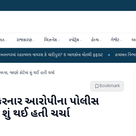
રાત
રાજકારણ
બિઝનેસ
સ્પોર્ટ્સ
હેલ્થ
ગેજેટ
અન
યમય વાયરસ કે ચાંદીપુરા? 6 બાળકોના મોતથી ફફડાટ
●
હવામાન વિભાગે 18 રાજ્યો મા
યા, જાણો કોર્ટમાં શું થઈ હતી ચર્ચા
Bookmark
 કરનાર આરોપીના પોલીસ
ં શું થઈ હતી ચર્ચા