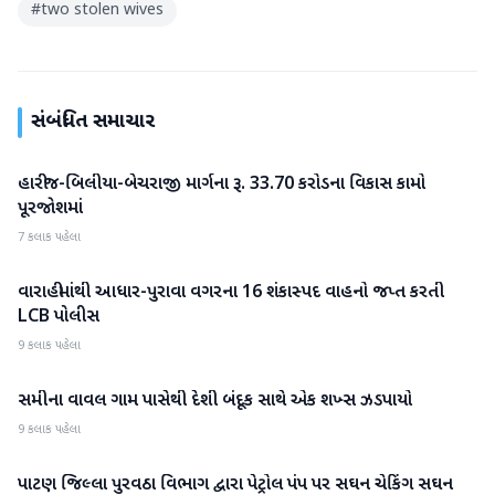
#
two stolen wives
સંબંધિત સમાચાર
હારીજ-બિલીયા-બેચરાજી માર્ગના રૂ. 33.70 કરોડના વિકાસ કામો
પાટણ
પૂરજોશમાં
7 કલાક પહેલા
વારાહીમાંથી આધાર-પુરાવા વગરના 16 શંકાસ્પદ વાહનો જપ્ત કરતી
પાટણ
LCB પોલીસ
9 કલાક પહેલા
સમીના વાવલ ગામ પાસેથી દેશી બંદૂક સાથે એક શખ્સ ઝડપાયો
પાટણ
9 કલાક પહેલા
પાટણ જિલ્લા પુરવઠા વિભાગ દ્વારા પેટ્રોલ પંપ પર સઘન ચેકિંગ સઘન
પાટણ