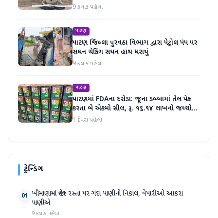
9 કલાક પહેલા
પાટણ
પાટણ જિલ્લા પુરવઠા વિભાગ દ્વારા પેટ્રોલ પંપ પર
સઘન ચેકિંગ સઘન હાથ ધરાયું
9 કલાક પહેલા
પાટણ
પાટણમાં FDAના દરોડા: જૂના ડબ્બામાં તેલ પેક
કરતા બે એકમો સીલ, રૂ. ૧૬.૧૪ લાખનો જથ્થો
જપ્ત
1 દિવસ પહેલા
ટ્રેન્ડિંગ
ખીમાણામાં જાહેર રસ્તા પર ગંદા પાણીનો નિકાલ, વેપારીઓ આકરા
01
પાણીએ
9 કલાક પહેલા