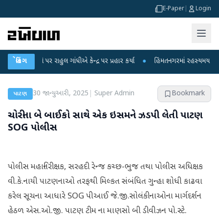
E-Paper
|
Login
ોપો પર રાહુલ ગાંધીએ કેન્દ્ર પર પ્રહાર કર્યા
બ્રેકિંગ
●
હિંમતનગરમાં રહસ્યમય વાયરસ કે ચા
30 જાન્યુઆરી, 2025
|
Super Admin
Bookmark
પાટણ
ચોરીના બે બાઈકો સાથે એક ઇસમને ઝડપી લેતી પાટણ
SOG પોલીસ
પોલીસ મહાનિરીક્ષક, સરહદી રેન્જ કચ્છ-ભુજ તથા પોલીસ અધિક્ષક
વી.કે.નાયી પાટણનાઓ તરફથી મિલ્કત સંબંધિત ગુન્હા શોધી કાઢવા
કરેલ સૂચના આધારે SOG પીઆઈ જે.જી.સોલંકીનાઓના માર્ગદર્શન
હેઠળ એસ.ઓ.જી. પાટણ ટીમ ના માણસો બી ડીવીઝન પો.સ્ટે.