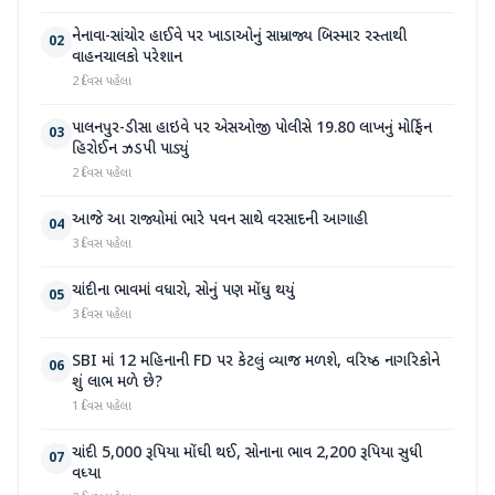
નેનાવા-સાંચોર હાઈવે પર ખાડાઓનું સામ્રાજ્ય બિસ્માર રસ્તાથી
02
વાહનચાલકો પરેશાન
2 દિવસ પહેલા
પાલનપુર-ડીસા હાઇવે પર એસઓજી પોલીસે 19.80 લાખનું મોર્ફિન
03
હિરોઈન ઝડપી પાડ્યું
2 દિવસ પહેલા
આજે આ રાજ્યોમાં ભારે પવન સાથે વરસાદની આગાહી
04
3 દિવસ પહેલા
ચાંદીના ભાવમાં વધારો, સોનું પણ મોંઘુ થયું
05
3 દિવસ પહેલા
SBI માં 12 મહિનાની FD પર કેટલું વ્યાજ મળશે, વરિષ્ઠ નાગરિકોને
06
શું લાભ મળે છે?
1 દિવસ પહેલા
ચાંદી 5,000 રૂપિયા મોંઘી થઈ, સોનાના ભાવ 2,200 રૂપિયા સુધી
07
વધ્યા