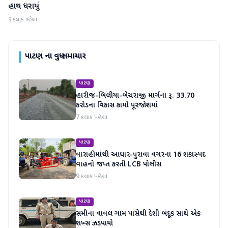
હાથ ધરાયું
9 કલાક પહેલા
પાટણ
ના વધુ સમાચાર
પાટણ
હારીજ-બિલીયા-બેચરાજી માર્ગના રૂ. 33.70
કરોડના વિકાસ કામો પૂરજોશમાં
7 કલાક પહેલા
પાટણ
વારાહીમાંથી આધાર-પુરાવા વગરના 16 શંકાસ્પદ
વાહનો જપ્ત કરતી LCB પોલીસ
9 કલાક પહેલા
પાટણ
સમીના વાવલ ગામ પાસેથી દેશી બંદૂક સાથે એક
શખ્સ ઝડપાયો