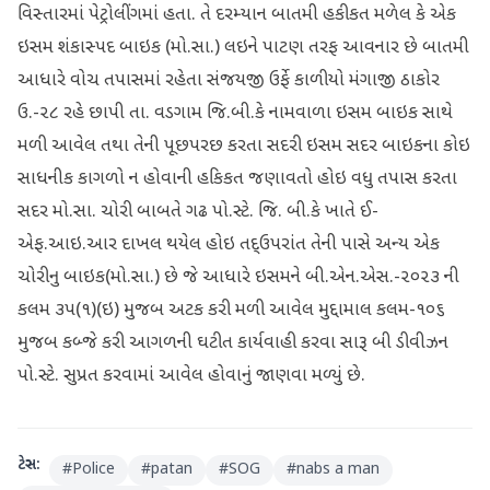
વિસ્તારમાં પેટ્રોલીંગમાં હતા. તે દરમ્યાન બાતમી હકીકત મળેલ કે એક
ઇસમ શંકાસ્પદ બાઇક (મો.સા.) લઇને પાટણ તરફ આવનાર છે બાતમી
આધારે વોચ તપાસમાં રહેતા સંજયજી ઉર્ફે કાળીયો મંગાજી ઠાકોર
ઉ.-૨૮ રહે છાપી તા. વડગામ જિ.બી.કે નામવાળા ઇસમ બાઇક સાથે
મળી આવેલ તથા તેની પૂછપરછ કરતા સદરી ઇસમ સદર બાઇકના કોઇ
સાધનીક કાગળો ન હોવાની હકિકત જણાવતો હોઇ વધુ તપાસ કરતા
સદર મો.સા. ચોરી બાબતે ગઢ પો.સ્ટે. જિ. બી.કે ખાતે ઈ-
એફ.આઇ.આર દાખલ થયેલ હોઇ તદ્ઉપરાંત તેની પાસે અન્ય એક
ચોરીનુ બાઇક(મો.સા.) છે જે આધારે ઇસમને બી.એન.એસ.-૨૦૨૩ ની
કલમ ૩૫(૧)(ઇ) મુજબ અટક કરી મળી આવેલ મુદ્દામાલ કલમ-૧૦૬
મુજબ કબ્જે કરી આગળની ઘટીત કાર્યવાહી કરવા સારૂ બી ડીવીઝન
પો.સ્ટે. સુપ્રત કરવામાં આવેલ હોવાનું જાણવા મળ્યું છે.
ટેગ્સ:
#
Police
#
patan
#
SOG
#
nabs a man