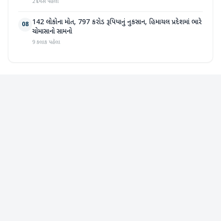
2 દિવસ પહેલા
142 લોકોના મોત, 797 કરોડ રૂપિયાનું નુકસાન, હિમાચલ પ્રદેશમાં ભારે
08
ચોમાસાનો સામનો
9 કલાક પહેલા