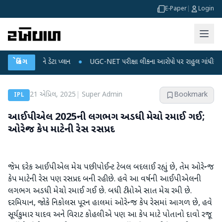
E-Paper
|
Login
ર્જ અને ડેટા પ્લાન
બ્રેકિંગ
●
UGC-NET પરીક્ષા લીકના આરોપો પર રાહુલ ગાંધીએ કેન્દ્ર પર પ્રહ
21 એપ્રિલ, 2025
|
Super Admin
Bookmark
IPL
આઈપીએલ 2025ની લગભગ અડધી મેચો રમાઈ ગઈ;
ઓરેન્જ કેપ માટેની રેસ રસપ્રદ
જેમ દરેક આઈપીએલ મેચ પછી પોઈન્ટ ટેબલ બદલાઈ રહ્યું છે, તેમ ઓરેન્જ
કેપ માટેની રેસ પણ રસપ્રદ બની રહી છે. હવે આ વર્ષની આઈપીએલની
લગભગ અડધી મેચો રમાઈ ગઈ છે. બધી ટીમોએ સાત મેચ રમી છે.
દરમિયાન, જોકે નિકોલસ પૂરન હાલમાં ઓરેન્જ કેપ રેસમાં આગળ છે, હવે
સૂર્યકુમાર યાદવ અને વિરાટ કોહલીએ પણ આ કેપ માટે પોતાનો દાવો રજૂ