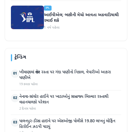
IPL
આઈપીએલ; બાકીની મેચો આવતા અઠવાડિયાથી
રમાઈ શકે
1 વર્ષ પહેલા
ટ્રેન્ડિંગ
ખીમાણામાં જાહેર રસ્તા પર ગંદા પાણીનો નિકાલ, વેપારીઓ આકરા
01
પાણીએ
19 કલાક પહેલા
નેનાવા-સાંચોર હાઈવે પર ખાડાઓનું સામ્રાજ્ય બિસ્માર રસ્તાથી
02
વાહનચાલકો પરેશાન
2 દિવસ પહેલા
પાલનપુર-ડીસા હાઇવે પર એસઓજી પોલીસે 19.80 લાખનું મોર્ફિન
03
હિરોઈન ઝડપી પાડ્યું