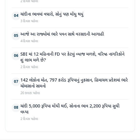
2 દિવસ પહેલા
ચાંદીના ભાવમાં વધારો, સોનું પણ મોંઘુ થયું
04
3 દિવસ પહેલા
આજે આ રાજ્યોમાં ભારે પવન સાથે વરસાદની આગાહી
05
4 દિવસ પહેલા
SBI માં 12 મહિનાની FD પર કેટલું વ્યાજ મળશે, વરિષ્ઠ નાગરિકોને
06
શું લાભ મળે છે?
2 દિવસ પહેલા
142 લોકોના મોત, 797 કરોડ રૂપિયાનું નુકસાન, હિમાચલ પ્રદેશમાં ભારે
07
ચોમાસાનો સામનો
20 કલાક પહેલા
ચાંદી 5,000 રૂપિયા મોંઘી થઈ, સોનાના ભાવ 2,200 રૂપિયા સુધી
08
વધ્યા
2 દિવસ પહેલા