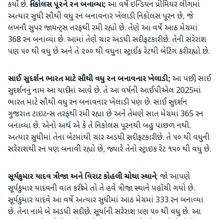
કર્યો છે.
નિકોલસ પૂરને રન બનાવ્યા;
આ વર્ષે ઇન્ડિયન પ્રીમિયર લીગમાં
અત્યાર સુધી સૌથી વધુ રન બનાવનાર ખેલાડી નિકોલસ પૂરન છે, જે
લખનૌ સુપર જાયન્ટ્સ તરફથી રમી રહ્યો છે. તેણે આ વર્ષે આઠ મેચમાં
368 રન બનાવ્યા છે. આમાં તેણે ચાર અડધી સદી ફટકારી છે. તેની સરેરાશ
પણ ૫૦ થી વધુ છે અને તે ૨૦૦ થી વધુના સ્ટ્રાઈક રેટથી બેટિંગ કરી રહ્યો છે.
સાઈ સુદર્શન ભારત મા
ટે સૌથી વધુ રન બનાવનાર ખેલાડી;
આ પછી, સાઈ
સુદર્શનનું નામ આ યાદીમાં આવે છે. તે આ વર્ષની આઈપીએલ 2025માં
ભારત માટે સૌથી વધુ રન બનાવનાર ખેલાડી પણ છે. સાઈ સુદર્શન
ગુજરાત ટાઇટન્સ તરફથી રમી રહ્યા છે અને તેમણે સાત મેચમાં 365 રન
બનાવ્યા છે. એનો અર્થ એ કે તે નિકોલસ પૂરનથી બહુ પાછળ નથી.
અત્યાર સુધીમાં તેના બેટમાંથી ચાર અડધી સદી ફટકારી છે. તે ૫૦ થી વધુની
સરેરાશથી રન પણ બનાવી રહ્યો છે, જ્યારે તેનો સ્ટ્રાઇક રેટ ૧૫૦ થી વધુ છે.
સૂર્યકુમાર યાદવ ત્રીજા
અને
વિરાટ કોહલી ચોથા સ્થાને
; જો આપણે
સૂર્યકુમાર યાદવની વાત કરીએ તો તે હવે ત્રીજા સ્થાને પહોંચી ગયો છે.
સૂર્યકુમાર યાદવે આ વર્ષે અત્યાર સુધીમાં આઠ મેચમાં 333 રન બનાવ્યા
છે. તેના નામે બે અડધી સદી છે. સૂર્યાની સરેરાશ પણ ૫૦ થી વધુ છે. આ