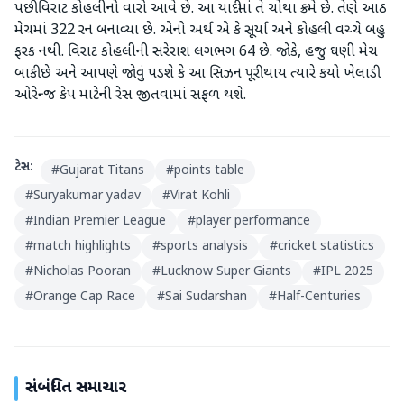
પછી વિરાટ કોહલીનો વારો આવે છે. આ યાદીમાં તે ચોથા ક્રમે છે. તેણે આઠ
મેચમાં 322 રન બનાવ્યા છે. એનો અર્થ એ કે સૂર્યા અને કોહલી વચ્ચે બહુ
ફરક નથી. વિરાટ કોહલીની સરેરાશ લગભગ 64 છે. જોકે, હજુ ઘણી મેચ
બાકી છે અને આપણે જોવું પડશે કે આ સિઝન પૂરી થાય ત્યારે કયો ખેલાડી
ઓરેન્જ કેપ માટેની રેસ જીતવામાં સફળ થશે.
ટેગ્સ:
#
Gujarat Titans
#
points table
#
Suryakumar yadav
#
Virat Kohli
#
Indian Premier League
#
player performance
#
match highlights
#
sports analysis
#
cricket statistics
#
Nicholas Pooran
#
Lucknow Super Giants
#
IPL 2025
#
Orange Cap Race
#
Sai Sudarshan
#
Half-Centuries
સંબંધિત સમાચાર