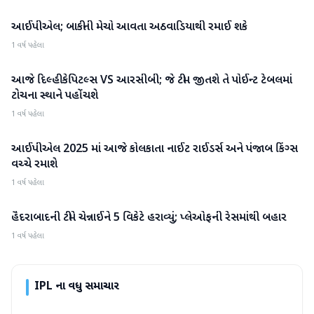
આઈપીએલ; બાકીની મેચો આવતા અઠવાડિયાથી રમાઈ શકે
IPL
1 વર્ષ પહેલા
આજે દિલ્હી કેપિટલ્સ VS આરસીબી; જે ટીમ જીતશે તે પોઈન્ટ ટેબલમાં
IPL
ટોચના સ્થાને પહોંચશે
1 વર્ષ પહેલા
આઈપીએલ 2025 માં આજે કોલકાતા નાઈટ રાઈડર્સ અને પંજાબ કિંગ્સ
IPL
વચ્ચે રમાશે
1 વર્ષ પહેલા
હૈદરાબાદની ટીમે ચેન્નાઈને 5 વિકેટે હરાવ્યું; પ્લેઓફની રેસમાંથી બહાર
IPL
1 વર્ષ પહેલા
IPL
ના વધુ સમાચાર