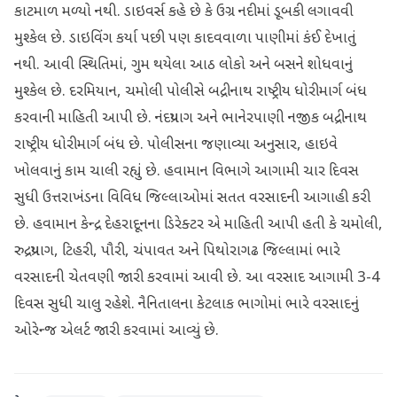
કાટમાળ મળ્યો નથી. ડાઇવર્સ કહે છે કે ઉગ્ર નદીમાં ડૂબકી લગાવવી
મુશ્કેલ છે. ડાઇવિંગ કર્યા પછી પણ કાદવવાળા પાણીમાં કંઈ દેખાતું
નથી. આવી સ્થિતિમાં, ગુમ થયેલા આઠ લોકો અને બસને શોધવાનું
મુશ્કેલ છે. દરમિયાન, ચમોલી પોલીસે બદ્રીનાથ રાષ્ટ્રીય ધોરીમાર્ગ બંધ
કરવાની માહિતી આપી છે. નંદપ્રયાગ અને ભાનેરપાણી નજીક બદ્રીનાથ
રાષ્ટ્રીય ધોરીમાર્ગ બંધ છે. પોલીસના જણાવ્યા અનુસાર, હાઇવે
ખોલવાનું કામ ચાલી રહ્યું છે. હવામાન વિભાગે આગામી ચાર દિવસ
સુધી ઉત્તરાખંડના વિવિધ જિલ્લાઓમાં સતત વરસાદની આગાહી કરી
છે. હવામાન કેન્દ્ર દેહરાદૂનના ડિરેક્ટર એ માહિતી આપી હતી કે ચમોલી,
રુદ્રપ્રયાગ, ટિહરી, પૌરી, ચંપાવત અને પિથોરાગઢ જિલ્લામાં ભારે
વરસાદની ચેતવણી જારી કરવામાં આવી છે. આ વરસાદ આગામી 3-4
દિવસ સુધી ચાલુ રહેશે. નૈનિતાલના કેટલાક ભાગોમાં ભારે વરસાદનું
ઓરેન્જ એલર્ટ જારી કરવામાં આવ્યું છે.