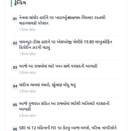
ટ્રેન્ડિંગ
નેનાવા-સાંચોર હાઈવે પર ખાડાઓનું સામ્રાજ્ય બિસ્માર રસ્તાથી
01
વાહનચાલકો પરેશાન
1 દિવસ પહેલા
પાલનપુર-ડીસા હાઇવે પર એસઓજી પોલીસે 19.80 લાખનું મોર્ફિન
02
હિરોઈન ઝડપી પાડ્યું
1 દિવસ પહેલા
આજે આ રાજ્યોમાં ભારે પવન સાથે વરસાદની આગાહી
03
3 દિવસ પહેલા
ચાંદીના ભાવમાં વધારો, સોનું પણ મોંઘુ થયું
04
2 દિવસ પહેલા
આજે ગુજરાત સહિત આ રાજ્યોમાં ભારેથી અતિભારે વરસાદની
05
આગાહી
6 દિવસ પહેલા
SBI માં 12 મહિનાની FD પર કેટલું વ્યાજ મળશે, વરિષ્ઠ નાગરિકોને
06