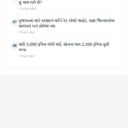
શું લાભ મળે છે?
22 કલાક પહેલા
ગુજરાતમાં ભારે વરસાદને લઈને રેડ એલર્ટ જાહેર, ઘણા જિલ્લાઓમાં
07
શાળાઓ અને કોલેજો બંધ
6 દિવસ પહેલા
ચાંદી 5,000 રૂપિયા મોંઘી થઈ, સોનાના ભાવ 2,200 રૂપિયા સુધી
08
વધ્યા
1 દિવસ પહેલા