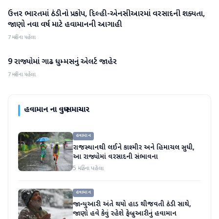
ઉત્તર ભારતમાં ઠંડીનો પ્રકોપ, દિલ્હી-એનસીઆરમાં વરસાદની શક્યતા,
હવામાન
જાણો નવા વર્ષ માટે હવામાનની આગાહી
7 મહિના પહેલા
9 રાજ્યોમાં ગાઢ ધુમ્મસનું એલર્ટ જાહેર
હવામાન
7 મહિના પહેલા
હવામાન
ના વધુ સમાચાર
હવામાન
રાજસ્થાનથી લઈને કાશ્મીર અને હિમાચલ સુધી,
આ રાજ્યોમાં વરસાદની સંભાવના
5 મહિના પહેલા
હવામાન
જાન્યુઆરી અંતે થયો હાડ થીજવતી ઠંડી સાથે,
જાણો હવે કેવું રહેશે ફેબ્રુઆરીનું હવામાન