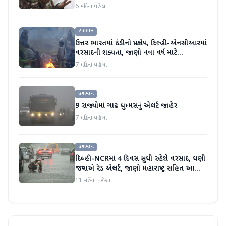
6 મહિના પહેલા
હવામાન
ઉત્તર ભારતમાં ઠંડીનો પ્રકોપ, દિલ્હી-એનસીઆરમાં
વરસાદની શક્યતા, જાણો નવા વર્ષ માટે
હવામાનની આગાહી
7 મહિના પહેલા
હવામાન
9 રાજ્યોમાં ગાઢ ધુમ્મસનું એલર્ટ જાહેર
7 મહિના પહેલા
હવામાન
દિલ્હી-NCRમાં 4 દિવસ સુધી રહેશે વરસાદ, ઘણી
જગ્યાએ રેડ એલર્ટ, જાણો મહારાષ્ટ્ર સહિત આ
રાજ્યોની હવામાન સ્થિતિ
11 મહિના પહેલા