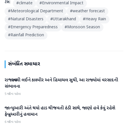
ટેગ્સ:
#
climate
#
Environmental Impact
#
Meteorological Department
#
weather forecast
#
Natural Disasters
#
Uttarakhand
#
Heavy Rain
#
Emergency Preparedness
#
Monsoon Season
#
Rainfall Prediction
સંબંધિત સમાચાર
રાજસ્થાનથી લઈને કાશ્મીર અને હિમાચલ સુધી, આ રાજ્યોમાં વરસાદની
હવામાન
સંભાવના
5 મહિના પહેલા
જાન્યુઆરી અંતે થયો હાડ થીજવતી ઠંડી સાથે, જાણો હવે કેવું રહેશે
હવામાન
ફેબ્રુઆરીનું હવામાન
6 મહિના પહેલા