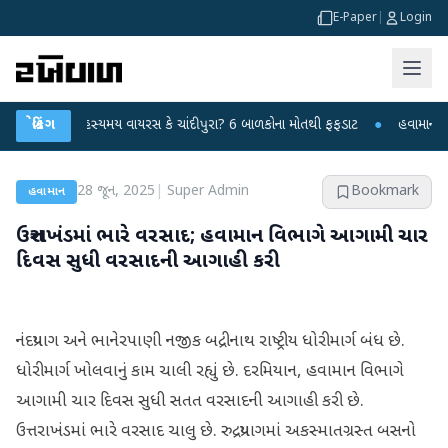
E-Paper
|
Login
ગરમાં રહસ્યમય વાયરસ કે ચાંદીપુરા? 6 બાળકોના મોતથી ફફડાટ
બ્રેકિંગ
●
હવામાન વિભાગે 18
28 જૂન, 2025
|
Super Admin
Bookmark
હવામાન
ઉત્તરાખંડમાં ભારે વરસાદ; હવામાન વિભાગે આગામી ચાર
દિવસ સુધી વરસાદની આગાહી કરી
નંદપ્રયાગ અને ભાનેરપાણી નજીક બદ્રીનાથ રાષ્ટ્રીય ધોરીમાર્ગ બંધ છે.
ધોરીમાર્ગ ખોલવાનું કામ ચાલી રહ્યું છે. દરમિયાન, હવામાન વિભાગે
આગામી ચાર દિવસ સુધી સતત વરસાદની આગાહી કરી છે.
ઉત્તરાખંડમાં ભારે વરસાદ ચાલુ છે. રુદ્રપ્રયાગમાં અકસ્માતગ્રસ્ત બસનો