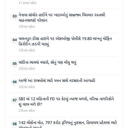
11 કલાક પહેલા
નેનાવા-સાંચોર હાઈવે પર ખાડાઓનું સામ્રાજ્ય બિસ્માર રસ્તાથી
03
વાહનચાલકો પરેશાન
3 દિવસ પહેલા
પાલનપુર-ડીસા હાઇવે પર એસઓજી પોલીસે 19.80 લાખનું મોર્ફિન
04
હિરોઈન ઝડપી પાડ્યું
3 દિવસ પહેલા
ચાંદીના ભાવમાં વધારો, સોનું પણ મોંઘુ થયું
05
4 દિવસ પહેલા
આજે આ રાજ્યોમાં ભારે પવન સાથે વરસાદની આગાહી
06
4 દિવસ પહેલા
SBI માં 12 મહિનાની FD પર કેટલું વ્યાજ મળશે, વરિષ્ઠ નાગરિકોને
07
શું લાભ મળે છે?
2 દિવસ પહેલા
142 લોકોના મોત, 797 કરોડ રૂપિયાનું નુકસાન, હિમાચલ પ્રદેશમાં ભારે
08