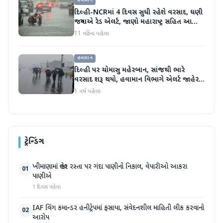
હવામાન
દિલ્હી-NCRમાં 4 દિવસ સુધી રહેશે વરસાદ, ઘણી
જગ્યાએ રેડ એલર્ટ, જાણો મહારાષ્ટ્ર સહિત આ
રાજ્યોની હવામાન સ્થિતિ
11 મહિના પહેલા
હવામાન
દિલ્હી પર ચોમાસુ મહેરબાન, સાંજથી ભારે
વરસાદ શરૂ થયો, હવામાન વિભાગે એલર્ટ જાહેર
કર્યું
1 વર્ષ પહેલા
ટ્રેન્ડિંગ
ખીમાણામાં જાહેર રસ્તા પર ગંદા પાણીનો નિકાલ, વેપારીઓ આકરા
01
પાણીએ
1 દિવસ પહેલા
IAF વિંગ કમાન્ડર હનીટ્રેપમાં ફસાયા, સંવેદનશીલ માહિતી લીક કરવાનો
02
આરોપ