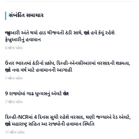
સંબંધિત સમાચાર
જાન્યુઆરી અંતે થયો હાડ થીજવતી ઠંડી સાથે, જાણો હવે કેવું રહેશે
હવામાન
ફેબ્રુઆરીનું હવામાન
6 મહિના પહેલા
ઉત્તર ભારતમાં ઠંડીનો પ્રકોપ, દિલ્હી-એનસીઆરમાં વરસાદની શક્યતા,
હવામાન
જાણો નવા વર્ષ માટે હવામાનની આગાહી
7 મહિના પહેલા
9 રાજ્યોમાં ગાઢ ધુમ્મસનું એલર્ટ જાહેર
હવામાન
7 મહિના પહેલા
દિલ્હી-NCRમાં 4 દિવસ સુધી રહેશે વરસાદ, ઘણી જગ્યાએ રેડ એલર્ટ,
હવામાન
જાણો મહારાષ્ટ્ર સહિત આ રાજ્યોની હવામાન સ્થિતિ
11 મહિના પહેલા