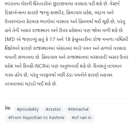
ભારતના મેદાની વિસ્તારોમાં છૂટાછવાયા વરસાદ પડી શકે છે. વેસ્ટર્ન
ડિસ્ટર્બન્સના કારણે જમ્મુ-કાશ્મીર, હિમાચલ પ્રદેશ, લદ્દાખ અને
ઉત્તરાખંડના કેટલાક ભાગોમાં વરસાદ અને હિમવર્ષા થઈ ચૂકી છે, પરંતુ
હવે તેની અસર રાજસ્થાન અને ઉત્તર પ્રદેશમાં પણ જોવા મળી શકે છે.
IMD એ જણાવ્યું હતું કે 17 અને 18 ફેબ્રુઆરીના રોજ નબળા પશ્ચિમી
વિક્ષોભને કારણે રાજસ્થાનમાં એકાંતમાં ભારે પવન અને હળવો વરસાદ
થવાની સંભાવના છે. હિમાચલ અને રાજસ્થાનમાં વરસાદની અસર ઉત્તર
પ્રદેશ અને દિલ્હી-NCRમાં પણ અનુભવાઈ શકે છે. દિવસનું તાપમાન
ગરમ હોય છે, પરંતુ બરફવર્ષા પછી ઠંડા પવનોને કારણે મહત્તમ
તાપમાનમાં ઘટાડો થઈ શકે છે.
ટેગ્સ:
#
possibility
#
states
#
Himachal
#
From Rajasthan to Kashmir
#
of rain in