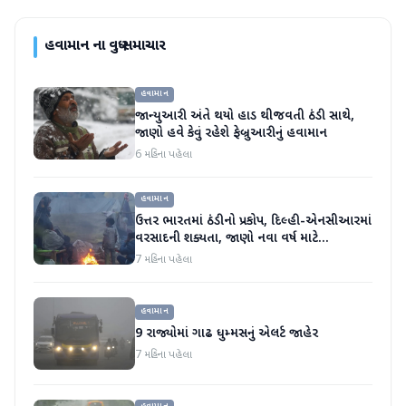
હવામાન
ના વધુ સમાચાર
હવામાન
જાન્યુઆરી અંતે થયો હાડ થીજવતી ઠંડી સાથે,
જાણો હવે કેવું રહેશે ફેબ્રુઆરીનું હવામાન
6 મહિના પહેલા
હવામાન
ઉત્તર ભારતમાં ઠંડીનો પ્રકોપ, દિલ્હી-એનસીઆરમાં
વરસાદની શક્યતા, જાણો નવા વર્ષ માટે
હવામાનની આગાહી
7 મહિના પહેલા
હવામાન
9 રાજ્યોમાં ગાઢ ધુમ્મસનું એલર્ટ જાહેર
7 મહિના પહેલા