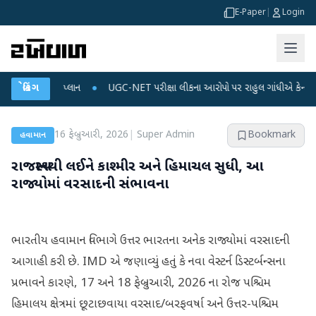
E-Paper
|
Login
ને ડેટા પ્લાન
બ્રેકિંગ
●
UGC-NET પરીક્ષા લીકના આરોપો પર રાહુલ ગાંધીએ કેન્દ્ર પર પ્રહાર ક
16 ફેબ્રુઆરી, 2026
|
Super Admin
Bookmark
હવામાન
રાજસ્થાનથી લઈને કાશ્મીર અને હિમાચલ સુધી, આ
રાજ્યોમાં વરસાદની સંભાવના
ભારતીય હવામાન વિભાગે ઉત્તર ભારતના અનેક રાજ્યોમાં વરસાદની
આગાહી કરી છે. IMD એ જણાવ્યું હતું કે નવા વેસ્ટર્ન ડિસ્ટર્બન્સના
પ્રભાવને કારણે, 17 અને 18 ફેબ્રુઆરી, 2026 ના રોજ પશ્ચિમ
હિમાલય ક્ષેત્રમાં છૂટાછવાયા વરસાદ/બરફવર્ષા અને ઉત્તર-પશ્ચિમ