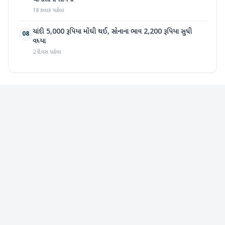
18 કલાક પહેલા
ચાંદી 5,000 રૂપિયા મોંઘી થઈ, સોનાના ભાવ 2,200 રૂપિયા સુધી
08
વધ્યા
2 દિવસ પહેલા