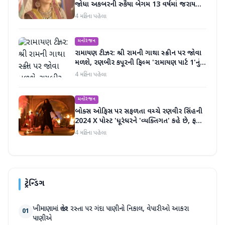
જોધા અકબરની રુકૈયા બેગમ 13 વર્ષમાં જરાય
બદલાઈ નથી
4 મહિના પહેલા
મનોરંજન
રામાયણ ટીઝર: શ્રી રામની ગાથા સ્ક્રીન પર જોવા
મળશે, રણબીર કપૂરની ફિલ્મ 'રામાયણ પાર્ટ 1'નું
ટીઝર અદભૂત છે
4 મહિના પહેલા
મનોરંજન
બોક્સ ઓફિસ પર સફળતા વચ્ચે રણવીર સિંહની
2024 X પોસ્ટ 'ધૂરંધરને 'વ્યક્તિગત' કહે છે, ફરી
એકવાર ચર્ચામાં
4 મહિના પહેલા
ટ્રેન્ડિંગ
ખીમાણામાં જાહેર રસ્તા પર ગંદા પાણીનો નિકાલ, વેપારીઓ આકરા
01
પાણીએ