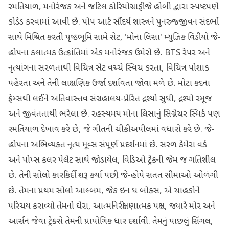
રમતિયાળ, મનોરંજક અને જટિલ કોરિયોગ્રાફી જે હોબી દ્વારા સ્પષ્ટપણે
કોડેડ કરવામાં આવી છે. પોપ આર્ટ સૌંદર્ય શાસ્ત્રને પુનરુજ્જીવન સંદર્ભો
સાથે મિશ્રિત કરતી પૃષ્ઠભૂમિ સામે સેટ, 'મોના લિસા' મ્યુઝિક વિડીયો જે-
હોપના કલાત્મક ઉત્ક્રાંતિમાં એક મનોરંજક ઉમેરો છે. BTS રેપર અને
નૃત્યાંગના સરળતાથી વિચિત્ર સેટ વચ્ચે સ્વિચ કરતા, વિચિત્ર પોશાક
પહેરતા અને તેની લાક્ષણિક ઉર્જા દર્શાવતા જોવા મળે છે. મોટા કદના
ફ્રેમ્સથી લઈને અતિવાસ્તવ સંગ્રહાલય-પ્રેરિત દ્રશ્યો સુધી, દ્રશ્યો રમૂજ
અને જીવંતતાથી ભરેલા છે. રહસ્યમય મોના લિસાનું સિગ્નેચર સ્મિર્ક પણ
રમતિયાળ દેખાવ કરે છે, જે ગીતની ચીકી અપીલમાં વધારો કરે છે. જે-
હોપના અભિવ્યક્ત નૃત્ય મૂવ્સ સંપૂર્ણ પ્રદર્શનમાં છે. સરળ કેમેરા વર્ક
અને પોપ્સ કલર પેલેટ સાથે જોડાયેલ, વિડિઓ ટ્રેકની જેમ જ ગતિશીલ
છે. તેની સોલો કારકિર્દી શરૂ કર્યા પછી, જે-હોપે સતત સીમાઓ ઓળંગી
છે. તેમના પ્રથમ સોલો આલ્બમ, જેક ઇન ધ બોક્સ, એ ચાહકોને
પરિચય કરાવ્યો તેમનો ઘેરા, આત્મનિરીક્ષણાત્મક પક્ષ, જ્યારે મોર અને
આર્સન જેવા ટ્રેક્સે તેમની પ્રાયોગિક ધાર દર્શાવી. તેમનું પાછલું સિંગલ,