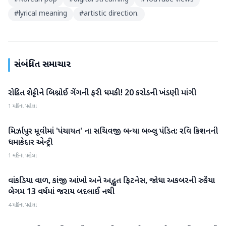
#
lyrical meaning
#
artistic direction.
સંબંધિત સમાચાર
રોહિત શેટ્ટીને બિશ્નોઈ ગેંગની ફરી ધમકી! 20 કરોડની ખંડણી માંગી
મનોરંજન
1 મહિના પહેલા
મિર્ઝાપુર મૂવીમાં 'પંચાયત' ના સચિવજી બન્યા બબ્લુ પંડિત: રવિ કિશનની
મનોરંજન
ધમાકેદાર એન્ટ્રી
1 મહિના પહેલા
વાંકડિયા વાળ, કાંજી આંખો અને અદ્ભુત ફિટનેસ, જોધા અકબરની રુકૈયા
મનોરંજન
બેગમ 13 વર્ષમાં જરાય બદલાઈ નથી
4 મહિના પહેલા