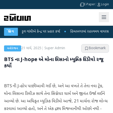
E-Paper
|
Login
ાહુલ ગાંધીએ કેન્દ્ર પર પ્રહાર કર્યા
બ્રેકિંગ
●
હિંમતનગરમાં રહસ્યમય વાયરસ કે ચાંદીપુરા
21 માર્ચ, 2025
|
Super Admin
Bookmark
મનોરંજન
BTS ના J-hope એ મોના લિસાનો મ્યુઝિક વિડીયો રજૂ
કર્યો
BTS ની J-હોપ પાછી આવી ગઈ છે, અને આ વખતે તે તેના નવા ટ્રેક,
મોના લિસાના રિલીઝ સાથે તેના સિગ્નેચર ચાર્મ અને જીવંત ઉર્જા લઈને
આવ્યો છે. આ અધિકૃત મ્યુઝિક વિડીયો આજે, 21 માર્ચના રોજ લોન્ચ
કરવામાં આવ્યો હતો, અને તે એક દ્રશ્ય મિજબાનીથી ઓછો નથી -