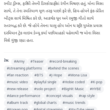
સ્વીટ ડ્રીમ્સ, ફરીથી તેમની ડિસ્કોગ્રાફીમાં રંગીન મિશ્રણ હતું. મોના લિસા
સાથે, તે તેના રમતિયાળ મૂળ તરફ પાછો ફરે છે, હિપ-હોપને ફંક-પ્રેરિત
બીટ્સ સાથે મિશ્રિત કરે છે, આકર્ષક ધૂન અને રમુજી ગીતો સાથે
સ્તરબદ્ધ કરે છે. જે-હોપે તેમના ચાલુ હોપ ઓન ધ સ્ટ્રીટ યુએસ પ્રવાસ
દરમિયાન ટ્રેક લાઇવ ડેબ્યૂ કર્યા પછી ચાહકો પહેલાથી જ મોના લિસા
વિશે ગુંજી રહ્યા હતા.
ટેગ્સ:
#
Army
#
Teaser
#
record-breaking
#
streaming platforms
#
behind the scenes
#
fan reaction
#
BTS
#
J-Hope
#
Mona Lisa
#
music video
#
playful single
#
Hobie coded
#
K-pop
#
new release
#
solo project
#
BigHit Music
#
HYBE
#
dance performance
#
concept visuals
#
rap style
#
album track
#
global charts
#
music trends
#
Korean pop
#
digital streaming
#
YouTube views