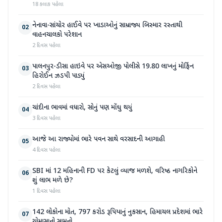
18 કલાક પહેલા
નેનાવા-સાંચોર હાઈવે પર ખાડાઓનું સામ્રાજ્ય બિસ્માર રસ્તાથી
02
વાહનચાલકો પરેશાન
2 દિવસ પહેલા
પાલનપુર-ડીસા હાઇવે પર એસઓજી પોલીસે 19.80 લાખનું મોર્ફિન
03
હિરોઈન ઝડપી પાડ્યું
2 દિવસ પહેલા
ચાંદીના ભાવમાં વધારો, સોનું પણ મોંઘુ થયું
04
3 દિવસ પહેલા
આજે આ રાજ્યોમાં ભારે પવન સાથે વરસાદની આગાહી
05
4 દિવસ પહેલા
SBI માં 12 મહિનાની FD પર કેટલું વ્યાજ મળશે, વરિષ્ઠ નાગરિકોને
06
શું લાભ મળે છે?
1 દિવસ પહેલા
142 લોકોના મોત, 797 કરોડ રૂપિયાનું નુકસાન, હિમાચલ પ્રદેશમાં ભારે
07
ચોમાસાનો સામનો