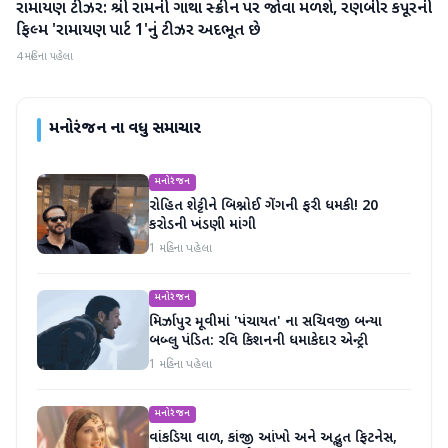
રામાયણ ટીઝર: શ્રી રામની ગાથા સ્ક્રીન પર જોવા મળશે, રણબીર કપૂરની
મનોરંજન
ફિલ્મ 'રામાયણ પાર્ટ 1'નું ટીઝર અદભૂત છે
4 મહિના પહેલા
મનોરંજન
ના વધુ સમાચાર
મનોરંજન
રોહિત શેટ્ટીને બિશ્નોઈ ગેંગની ફરી ધમકી! 20
કરોડની ખંડણી માંગી
1 મહિના પહેલા
મનોરંજન
મિર્ઝાપુર મૂવીમાં 'પંચાયત' ના સચિવજી બન્યા
બબ્લુ પંડિત: રવિ કિશનની ધમાકેદાર એન્ટ્રી
1 મહિના પહેલા
મનોરંજન
વાંકડિયા વાળ, કાંજી આંખો અને અદ્ભુત ફિટનેસ,